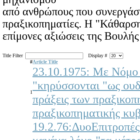
από ανθρώπους που συνεργάσ
πραξικοπηματίες. Η "Κάθαρση
επίμονες αξιώσεις της Βουλής
Title Filter
Display #
#
Article Title
23.10.1975: Με Νόμο 
"κηρύσσονται "ως ουδ
1
πράξεις των πραξικοπ
πραξικοπηματικής κυ
19.2.76:ΔυοΕπιτροπές