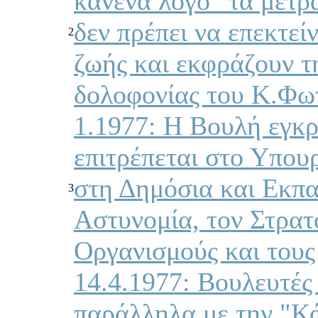
κανένα λόγο "τα μέτρα
δεν πρέπει να επεκτεί
2
ζωής και εκφράζουν τη
δολοφονίας του Κ.Φωτ
1.1977: Η Βουλή εγκρ
επιτρέπεται στο Υπου
στη Δημόσια και Εκπα
3
Αστυνομία, τον Στρατ
Οργανισμούς και τους
14.4.1977: Βουλευτές
παράλληλα με την "Κά