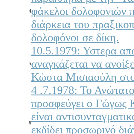
φάκελοι δολοφονιών 
4
διάρκεια του πραξικο
δολοφόνοι σε δίκη.
10.5.1979: Υστερα απ
αναγκάζεται να ανοίξ
5
Κώστα Μισιαούλη στο
4 .7.1978: Το Ανώτατ
προσφεύγει ο Γώγως Κ
είναι αντισυνταγματι
6
εκδίδει προσωρινό δι