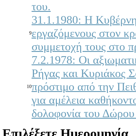
του.
31.1.1980: Η Κυβέρνη
εργαζόμενους στον κρ
9
συμμετοχή τους στο π
7.2.1978: Οι αξιωματ
Ρήγας και Κυριάκος Σ
πρόστιμο από την Πει
10
για αμέλεια καθήκοντο
δολοφονία του Δώρου
Επιλέξετε Ημερομηνία