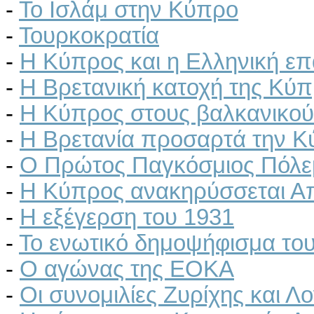
-
Το Ισλάμ στην Κύπρο
-
Τουρκοκρατία
-
Η Κύπρος και η Ελληνική ε
-
Η Βρετανική κατοχή της Κύ
-
Η Κύπρος στους βαλκανικού
-
Η Βρετανία προσαρτά την 
-
Ο Πρώτος Παγκόσμιος Πόλε
-
Η Κύπρος ανακηρύσσεται Απ
-
Η εξέγερση του 1931
-
Το ενωτικό δημοψήφισμα το
-
Ο αγώνας της ΕΟΚΑ
-
Οι συνoμιλίες Ζυρίχης και Λ