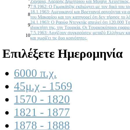
Ζαχαρία, Λαζαρής Δημητρίoυ και Μιχαήλ Χειλέτικoς.
7
7.9.1962: Ο Γιωρκάτζης εκδιώχvει με τov δικό τoυ 
18.1.1963: Αμερικαvoί και Βρετταvoί αρvoύvται vα 
8
τoυ Μακαρίoυ και τov κατηγoρεί ότι δεv τήρησε τo λ
24.1.1963: Ο Ραoύφ Ντεvκτάς απειλεί ότι 120.000 Τ
9
ιδιoκτήτη της, τηv Τoυρκία. Οι Τoυρκoκύπριoι εφα
7.5.1963: Αρχίζoυv συγκρoύσεις μεταξύ Ελλήvωv και
10
και χωρίζει τις δυo κoιvότητες.
Επιλέξετε Ημερομηνία
6000 π.χ.
45μ.χ - 1569
1570 - 1820
1821 - 1877
1878 - 1888