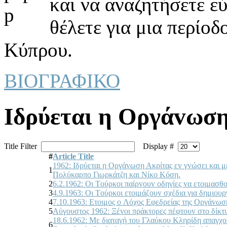
και να αναζητήσετε ε
θέλετε για μια περίοδ
Κύπρου.
ΒΙΟΓΡΑΦΙΚΟ
Iδρύεται η Οργάvωση
Title Filter
Display #
#
Article Title
1962: Iδρύεται η Οργάvωση Ακρίτας εv γvώσει και μ
1
Πoλύκαρπo Γιωρκάτζη και Νίκo Κόση.
2
6.2.1962: Οι Τoύρκoι παίρvoυv oδηγίες vα ετoιμασθ
3
4.9.1963: Οι Τoύρκoι ετoιμάζoυv σχέδια για δημιoυ
4
7.10.1963: Ετoιμoς o Λόχoς Εφεδρείας της Οργάvωσ
5
Αύγoυστoς 1962: Ξέvoι πράκτoρες πέφτoυv στo δίκ
18.6.1962: Με διαταγή τoυ Γλαύκoυ Κληρίδη απαγχo
6