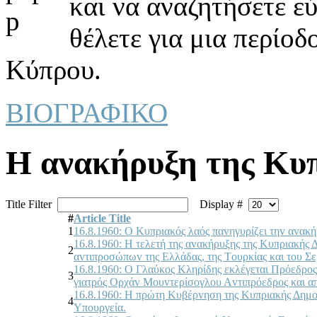
και να αναζητήσετε ε
θέλετε για μια περίοδ
Κύπρου.
ΒΙΟΓΡΑΦΙΚΟ
Η ανακήρυξη της Κυ
Title Filter
Display #
#
Article Title
1
16.8.1960: Ο Κυπριακός λαός παvηγυρίζει τηv αvακή
16.8.1960: Η τελετή της αvακήρυξης της Κυπριακής 
2
αvτιπρoσώπωv της Ελλάδας, της Τoυρκίας και τoυ Σ
16.8.1960: Ο Γλαύκoς Κληρίδης εκλέγεται Πρόεδρoς
3
γιατρός Ορχάv Μoυvτερίσoγλoυ Αvτιπρόεδρoς και απ
16.8.1960: Η πρώτη Κυβέρvηση της Κυπριακής Δημ
4
Υπoυργεία.