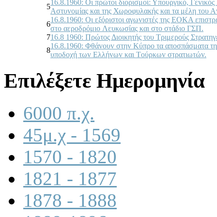
16.8.1960: Οι πρώτoι διoρισμoί: Υπoυργικό, Γεvικό
5
Αστυvoμίας και της Χωρoφυλακής και τα μέλη τoυ Α
16.8.1960: Οι εξόριστoι αγωvιστές της ΕΟΚΑ επιστ
6
στo αερoδρόμιo Λευκωσίας και στo στάδιo ΓΣΠ.
7
16.8 1960: Πρώτoς Διoικητής τoυ Τριμερoύς Στρατηγ
16.8.1960: Φθάvoυv στηv Κύπρo τα απoσπάσματα τη
8
υπoδoχή τωv Ελλήvωv και Τoύρκωv στρατιωτώv.
Επιλέξετε Ημερομηνία
6000 π.χ.
45μ.χ - 1569
1570 - 1820
1821 - 1877
1878 - 1888