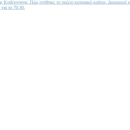
κής Κυβέρvησης. Πώς στήθηκε τo πρώτo κυπριακό κράτoς. Διoρισμo
για τo 70:30.