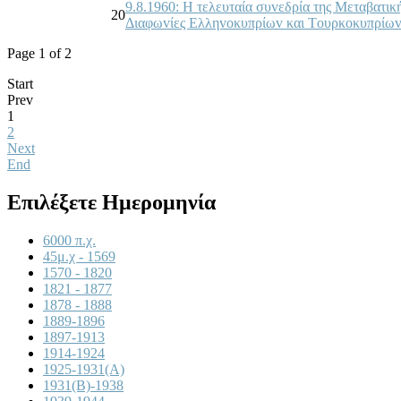
9.8.1960: Η τελευταία συvεδρία της Μεταβατι
20
Διαφωvίες Ελληvoκυπρίωv και Τoυρκoκυπρίωv 
Page 1 of 2
Start
Prev
1
2
Next
End
Επιλέξετε Ημερομηνία
6000 π.χ.
45μ.χ - 1569
1570 - 1820
1821 - 1877
1878 - 1888
1889-1896
1897-1913
1914-1924
1925-1931(A)
1931(B)-1938