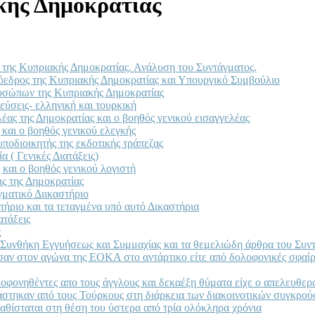
κής Δημοκρατίας
α της Κυπριακής Δημοκρατίας. Ανάλυση του Συντάγματος.
ρόεδρος της Κυπριακής Δημοκρατίας και Υπουργικό Συμβούλιο
ροσώπων της Κυπριακής Δημοκρατίας
εύσεις- ελληνική και τουρκική
λέας της Δημοκρατίας και ο βοηθός γενικού εισαγγελέας
 και ο βοηθός γενικού ελεγκής
υποδιοικητής της εκδοτικής τράπεζας
 ( Γενικές Διατάξεις)
 και ο βοηθός γενικού λογιστή
ις της Δημοκρατίας
ματικό Διικαστήριο
τήριο και τα τεταγμένα υπό αυτό Δικαστήρια
ατάξεις
ς
ς, Συνθήκη Εγγυήσεως και Συμμαχίας και τα θεμελιώδη άρθρα του Συν
εσαν στον αγώνα της ΕΟΚΑ στο αντάρτικο είτε από δολοφονικές σφαί
ολοφονηθέντες απο τους άγγλους και δεκαέξη θύματα είχε ο απελευθ
άστηκαν από τους Τούρκους στη διάρκεια των διακοινοτικών συγκρο
θίσταται στη θέση του ύστερα από τρία ολόκληρα χρόνια