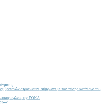
τάγματος
ρες βρετανών στρατιωτών, σύμφωνα με τον επίσηο κατάλογο του
ερωτικός αγώνας της ΕΟΚΑ
ύσεων