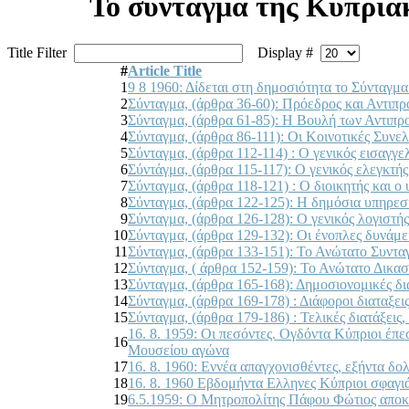
Το σύνταγμα της Κυπρια
Title Filter
Display #
#
Article Title
1
9 8 1960: Δίδεται στη δημοσιότητα το Σύνταγμ
2
Σύνταγμα, (άρθρα 36-60): Πρόεδρος και Αντιπ
3
Σύνταγμα, (άρθρα 61-85): Η Βουλή των Αντιπ
4
Σύνταγμα, (άρθρα 86-111): Οι Κοινοτικές Συνελ
5
Σύνταγμα, (άρθρα 112-114) : Ο γενικός εισαγγε
6
Σύντάγμα, (άρθρα 115-117): Ο γενικός ελεγκτής
7
Σύνταγμα, (άρθρα 118-121) : Ο διοικητής και ο 
8
Σύνταγμα, (άρθρα 122-125): Η δημόσια υπηρεσία
9
Σύνταγμα, (άρθρα 126-128): Ο γενικός λογιστής
10
Σύνταγμα, (άρθρα 129-132): Οι ένοπλες δυνάμε
11
Σύνταγμα, (άρθρα 133-151): Το Ανώτατο Συνταγ
12
Σύνταγμα, ( άρθρα 152-159): Το Ανώτατο Δικασ
13
Σύνταγμα, (άρθρα 165-168): Δημοσιονομικές δι
14
Σύνταγμα, (άρθρα 169-178) : Διάφοροι διαταξει
15
Σύνταγμα, (άρθρα 179-186) : Τελικές διατάξει
16. 8. 1959: Οι πεσόντες. Ογδόντα Κύπριοι έπ
16
Μουσείου αγώνα
17
16. 8. 1960: Εννέα απαγχονισθέντες, εξήντα δ
18
16. 8. 1960 Εβδομήντα Ελληνες Κύπριοι σφαγι
19
6.5.1959: Ο Μητροπολίτης Πάφου Φώτιος αποκα