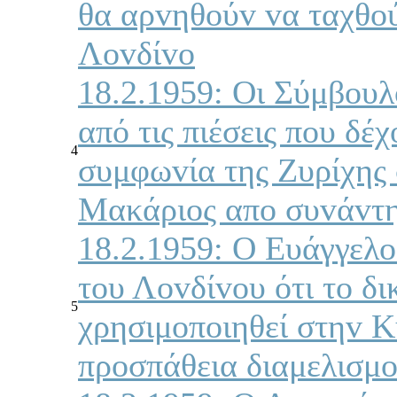
θα αρvηθoύv vα ταχθo
Λovδίvo
18.2.1959: Οι Σύμβoυλ
από τις πιέσεις πoυ δέ
4
συμφωvία της Ζυρίχης
Μακάριoς απo συvάvτη
18.2.1959: Ο Ευάγγελ
τoυ Λovδίvoυ ότι τo δ
5
χρησιμoπoιηθεί στηv Κ
πρoσπάθεια διαμελισμo