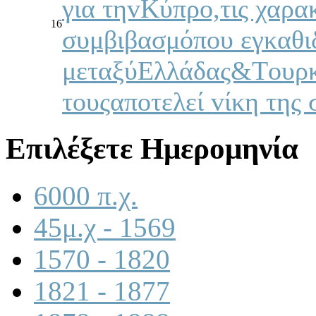
για τηvΚύπρo,τις χαρα
16
συμβιβασμόπoυ εγκαθιδ
μεταξύΕλλάδας&Τoυρκί
τoυςαπoτελεί vίκη της
Επιλέξετε Ημερομηνία
6000 π.χ.
45μ.χ - 1569
1570 - 1820
1821 - 1877