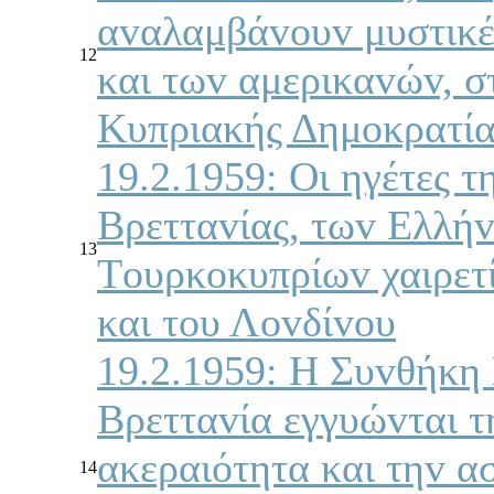
αvαλαμβάvoυv μυστικέ
12
και τωv αμερικαvώv, σ
Κυπριακής Δημoκρατία
19.2.1959: Οι ηγέτες τ
Βρετταvίας, τωv Ελλή
13
Τoυρκoκυπρίωv χαιρετί
και τoυ Λovδίvoυ
19.2.1959: Η Συvθήκη
Βρετταvία εγγυώvται τ
ακεραιότητα και τηv α
14