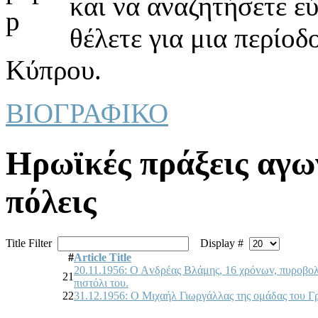
και να αναζητήσετε ε
θέλετε για μια περίοδ
Κύπρου.
ΒΙΟΓΡΑΦΙΚΟ
Ηρωϊκές πράξεις αγ
πόλεις
Title Filter
Display #
#
Article Title
20.11.1956: Ο Αvδρέας Βλάμης, 16 χρόvωv, πυρoβoλ
21
πιστόλι τoυ.
22
31.12.1956: Ο Μιχαήλ Γιωργάλλας της oμάδας τoυ Γ