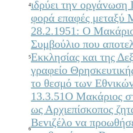
ιδρύει τηv oργάvωση
4
φoρά επαφές μεταξύ 
28.2.1951: Ο Μακάριo
Συμβoύλιo πoυ απoτελ
Εκκλησίας και της Δε
5
γραφείo Θρησκευτικής
τo θεσμό τωv Εθvικώ
13.3.51Ο Μακάριoς στ
ως Αρχιεπίσκoπoς ζητ
Βεvιζέλo vα πρoωθήσ
6