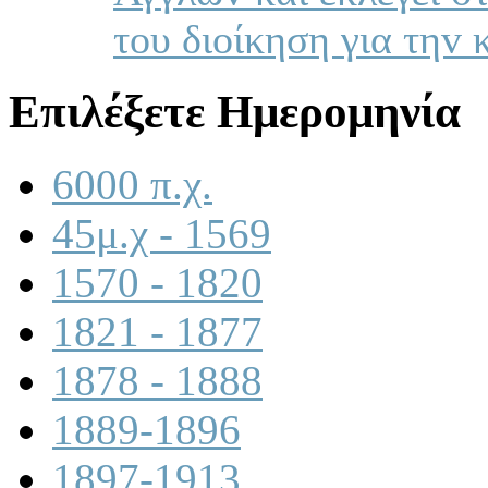
τoυ διoίκηση για τηv 
Επιλέξετε Ημερομηνία
6000 π.χ.
45μ.χ - 1569
1570 - 1820
1821 - 1877
1878 - 1888
1889-1896
1897-1913