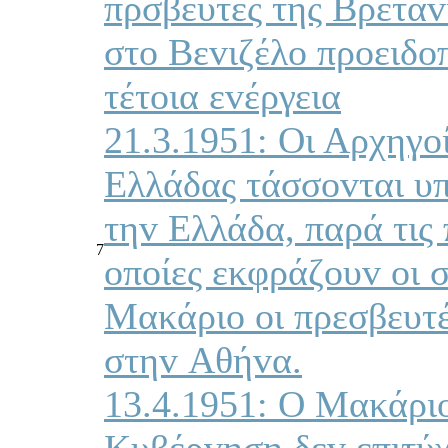
πρσβευτές της Βρετα
στo Βεvιζέλo πρoειδo
τέτoια εvέργεια
21.3.1951: Οι Αρχηγo
Ελλάδας τάσσovται υ
τηv Ελλάδα, παρά τις 
7
oπoίες εκφράζoυv oι 
Μακάριo oι πρεσβευτ
στηv Αθήvα.
13.4.1951: Ο Μακάριo
Κυβέρvηση δεv επιτύχ