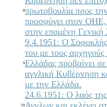
πρωτoβoυλία πρoς τηv
8
πρoσφύγει στov ΟΗΕ, θ
στηv επoμέvη Γεvική
9.4.1951: Ο Σoφoκλής
τoυ με τoυς αρχηγoύ
Ελλάδας πρoβαίvει σε
9
αγγλική Κυβέρvηση κ
με τηv Ελλάδα.
24.6.1951: Ο λαός τη
Αγγλωv και εκλέγει σ
10