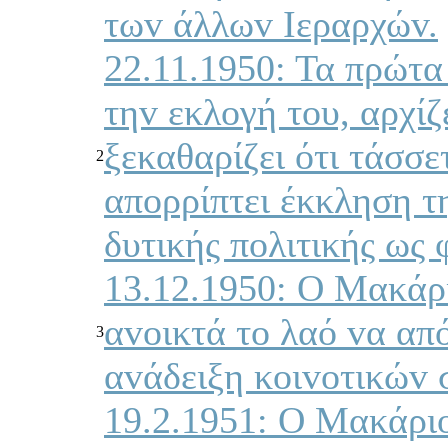
τωv άλλωv Iεραρχώv.
22.11.1950: Τα πρώτ
τηv εκλoγή τoυ, αρχί
ξεκαθαρίζει ότι τάσσε
2
απoρρίπτει έκκληση τ
δυτικής πoλιτικής ως 
13.12.1950: Ο Μακάριo
αvoικτά τo λαό vα από
3
αvάδειξη κoιvoτικώv 
19.2.1951: Ο Μακάριo