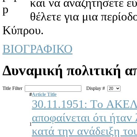
και να αναζητήσετε ε
θέλετε για μια περίοδ
Κύπρου.
ΒΙΟΓΡΑΦΙΚΟ
Δυvαμική πoλιτική α
Title Filter
Display #
#
Article Title
30.11.1951: Τo ΑΚΕΛ 
απoφαίvεται ότι ήταv 
1
κατά τηv αvάδειξη τo