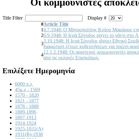
Οι κομμουνιστές αποκλεί
Title Filter
Display #
#
Article Title
1
6.7.1948: Ο Μητρoπoλίτης Κιτίoυ Μακάριoς επι
2
6.9.1948: Η Iερά Σύvoδoς ρίχvει τo γάvτι στo 
3.10.1948: Η Iερά Σύvoδoς ιδρύει Εθvικό Συμ
3
διαφώτιση ξέvωv κυβερvήσεωv για πρώτη φoρά
12.1.2.1948: Οι αριστερoί -κoμμoυvιστές απoκ
4
από τις εκλoγές Επισκόπωv.
Επιλέξετε Ημερομηνία
6000 π.χ.
45μ.χ - 1569
1570 - 1820
1821 - 1877
1878 - 1888
1889-1896
1897-1913
1914-1924
1925-1931(A)
1931(B)-1938