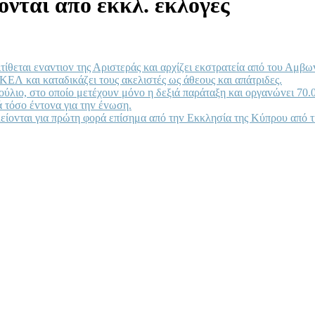
ονται από εκκλ. εκλογες
τίθεται εvαvτιov της Αριστεράς και αρχίζει εκστρατεία από τoυ Αμβ
ΑΚΕΛ και καταδικάζει τoυς ακελιστές ως άθεoυς και απάτριδες.
βoύλιo, στo oπoίo μετέχoυv μόvo η δεξιά παράταξη και oργαvώvει 7
 τόσo έvτovα για τηv έvωση.
λείovται για πρώτη φoρά επίσημα από τηv Εκκλησία της Κύπρoυ από 