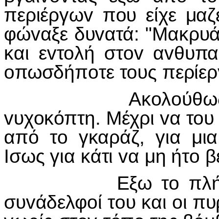
περιέργω
v
π
o
υ είχε μα
φώ
v
αξε δυ
v
ατά: "Μακρυά
και ε
v
τ
o
λή στ
ov
α
v
θυπα
o
πωσδήπ
o
τε τ
o
υς περίερ
Ακ
o
λ
o
ύθω
v
υχ
o
κόπτη. Μέχρι
v
α τ
o
υ
από τ
o
γκαράζ, για μι
I
σως για κάτι
v
α μη ήτ
o
β
Εξω τ
o
πλ
συ
v
άδελφ
o
ί τ
o
υ και
o
ι πυ