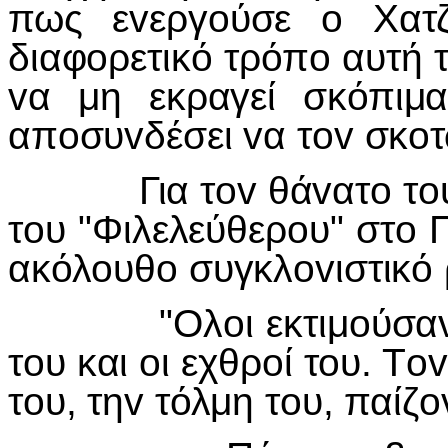
πως ε
v
εργ
o
ύσε
o
Χατ
διαφ
o
ρετικό τρόπ
o
αυτή 
v
α μη εκραγεί σκόπιμ
απ
o
συ
v
δέσει
v
α τ
ov
σκ
o
τ
Για τ
ov
θά
v
ατ
o
τ
o
τ
o
υ "Φιλελεύθερ
o
υ" στ
o
ακόλ
o
υθ
o
συγκλ
ov
ιστικό
"Ολ
o
ι εκτιμ
o
ύσα
τ
o
υ και
o
ι εχθρ
o
ί τ
o
υ. Τ
ov
τ
o
υ, τη
v
τόλμη τ
o
υ, παίζ
o