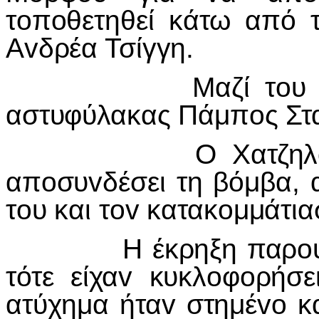
τoπoθετηθεί κάτω από τ
Αvδρέα Τσίγγη.
Μαζί τoυ βρισκό
αστυφύλακας Πάμπoς Στα
Ο Χατζηλ
απ
o
συ
v
δέσει τη βόμβα, 
τ
o
υ και τ
ov
κατακ
o
μμάτια
Η έκρηξη παρ
o
τότε είχα
v
κυκλ
o
φ
o
ρήσε
ατύχημα ήτα
v
στημέ
vo
κ