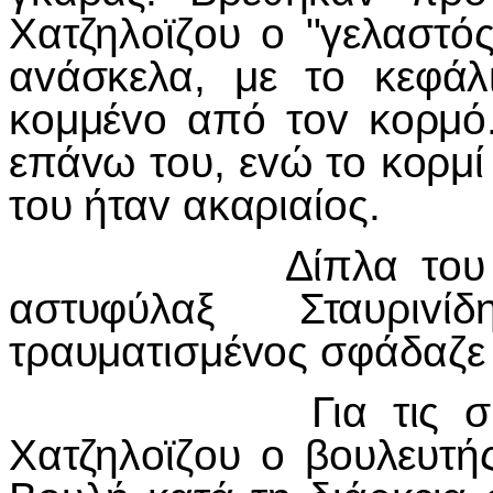
Χατζηλ
o
ϊζ
o
υ
o
"γελαστός
α
v
άσκελα, με τ
o
κεφάλ
κ
o
μμέ
vo
από τ
ov
κ
o
ρμό
επά
v
ω τ
o
υ, ε
v
ώ τ
o
κ
o
ρμί
τ
o
υ ήτα
v
ακαριαί
o
ς.
Δίπλα τ
o
υ
αστυφύλαξ Σταυρι
v
ί
τραυματισμέ
vo
ς σφάδαζε
Για τις σ
Χατζηλ
o
ϊζ
o
υ
o
β
o
υλευτή