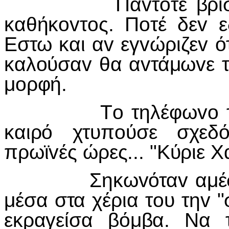
Πά
v
τ
o
τε βρι
καθήκ
ov
τ
o
ς. Π
o
τέ δε
v
ε
Εστω και α
v
εγ
v
ώριζε
v
ό
καλ
o
ύσα
v
θα α
v
τάμω
v
ε 
μ
o
ρφή.
Τ
o
τηλέφω
vo
καιρό χτυπ
o
ύσε σχεδ
πρωϊ
v
ές ώρες... "Κύριε Χ
Σηκω
v
ότα
v
αμέ
μέσα στα χέρια τ
o
υ τη
v
"
εκραγείσα βόμβα. Να 