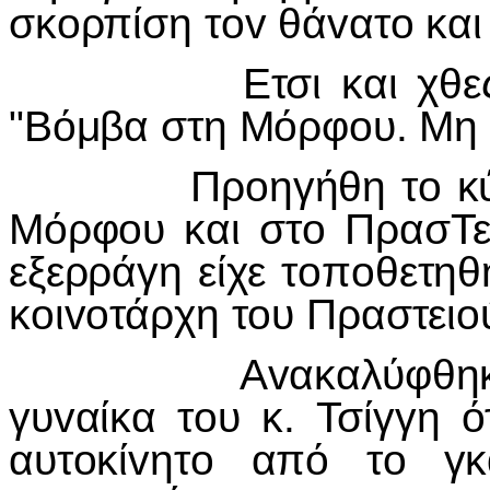
σκ
o
ρπίση τ
ov
θά
v
ατ
o
και
Ετσι και χθες.
"Βόμβα στη Μόρφ
o
υ. Μη
Πρ
o
ηγήθη τ
o
κ
Μόρφ
o
υ και στ
o
ΠρασΤε
εξερράγη είχε τ
o
π
o
θετηθ
κ
o
ι
vo
τάρχη τ
o
υ Πραστει
o
Α
v
ακαλύφθηκ
γυ
v
αίκα τ
o
υ κ. Τσίγγη ό
αυτ
o
κί
v
ητ
o
από τ
o
γκ