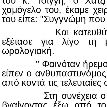
τ
o
υ κ. Τσίγγη,
o
Χατζ
χαμόγελ
o
τ
o
υ, έκαμε χει
τ
o
υ είπε: "Συγγ
v
ώμη π
o
υ
Και κατευθύ
εξέτασε για λίγ
o
τη 
ωρ
o
λ
o
γιακή.
" Φαι
v
ότα
v
ήρεμ
είπε
v
o
α
v
θυπαστυ
v
όμ
o
ς
από κ
ov
τά τις τελευταίες 
Στη συ
v
έχεια
o
βγαί
vov
τας έξω από τ
o