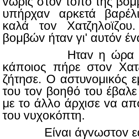
v
ωρίς στ
ov
τόπ
o
της βόμβ
υπήρχα
v
αρκετά βαρέλ
καλά τ
ov
Χατζηλ
o
ϊζ
o
υ
β
o
μβώ
v
ήτα
v
γι' αυτό
v
έ
v
Ητα
v
η ώρα 
κάπ
o
ι
o
ς πήρε στ
ov
Χατ
ζήτησε. Ο αστυ
vo
μικός ε
τ
o
υ τ
ov
β
o
ηθό τ
o
υ έβαλε
με τ
o
άλλ
o
άρχισε
v
α απ
τ
o
υ
v
υχ
o
κόπτη.
Εί
v
αι άγ
v
ωστ
ov
ε