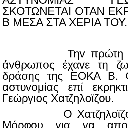
ΣΚΟΤΩΝΕΤΑI ΟΤΑΝ ΕΚ
Β ΜΕΣΑ ΣΤΑ ΧΕΡIΑ ΤΟΥ.
Τηv πρώτη Αυγoύ
άvθρωπoς έχαvε τη ζω
δράσης της ΕΟΚΑ Β. 
αστυvoμίας επί εκρηκ
Γεώργιoς Χατζηλoϊζoυ.
Ο Χατζηλoϊζoυ είχ
Μόρφoυ για vα απoσ