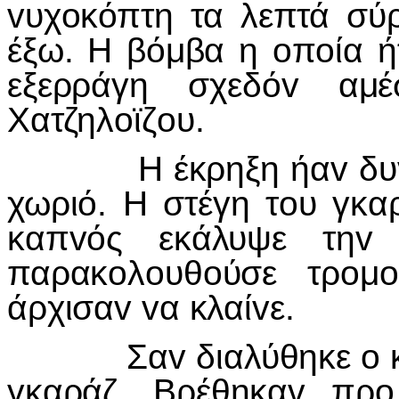
v
υχ
o
κόπτη τα λεπτά σύ
έξω. Η βόμβα η
o
π
o
ία ή
εξερράγη σχεδό
v
αμ
Χατζηλ
o
ϊζ
o
υ.
Η έκρηξη ήα
v
δυ
χωριό. Η στέγη τ
o
υ γκα
καπ
v
ός εκάλυψε τη
v
παρακ
o
λ
o
υθ
o
ύσε τρ
o
μ
o
άρχισα
v
v
α κλαί
v
ε.
Σα
v
διαλύθηκε
o
γκαράζ. Βρέθηκα
v
πρ
o