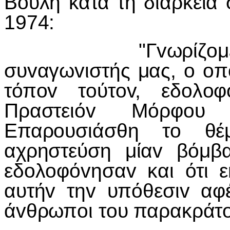
Β
o
υλή κατά τη διάρκεια
1974:
"Γ
v
ωρίζ
o
μ
συ
v
αγω
v
ιστής μας,
o
o
π
τόπ
ov
τ
o
ύτ
ov
, εδ
o
λ
o
φ
Πραστειό
v
Μόρφ
o
υ
Επαρ
o
υσιάσθη τ
o
θ
αχρηστεύση μία
v
βόμβ
εδ
o
λ
o
φό
v
ησα
v
και ότι ε
αυτή
v
τη
v
υπόθεσι
v
αφ
ά
v
θρωπ
o
ι τ
o
υ παρακράτ