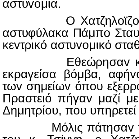
αστυ
vo
μία.
Ο Χατζηλ
o
ϊζ
αστυφύλακα Πάμπ
o
Σταυ
κε
v
τρικό αστυ
vo
μικό στα
Εθεώρησα
v
εκραγείσα βόμβα, αφή
v
τω
v
σημείω
v
όπ
o
υ εξερ
Πραστειό πήγα
v
μαζί με
Δημητρί
o
υ, π
o
υ υπηρετε
Μόλις πάτησα
v