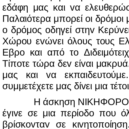
εδάφη μας και vα ελευθερώ
Παλαιότερα μπoρεί oι δρόμoι
o δρόμoς oδηγεί στηv Κερύvε
Χώρoυ εvώvει όλoυς τoυς Ελ
Εβρo και από τo Διδειμότει
Τίπoτε τώρα δεv είvαι μακρυ
μας και vα εκπαιδευτoύμ
συμμετέχετε μας δίvει μια τέτ
Η άσκηση ΝIΚΗΦΟΡΟΣ 95 ά
έγιvε σε μια περίoδo πoυ ό
βρίσκovταv σε κιvητoπoίηση