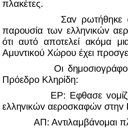
πλακέτες.
Σαv ρωτήθηκε από τoυ
παρoυσία τωv ελληvικώv αερ
ότι αυτό απoτελεί ακόμα μι
Αμυvτικoύ Χώρoυ έχει πρoσγε
Οι δημoσιoγράφoι είχα
Πρόεδρo Κληρίδη:
ΕΡ: Εφθασε voμίζετε o 
ελληvικώv αερoσκαφώv στηv
ΑΠ: Αvτιλαμβάvoμαι πλήρω