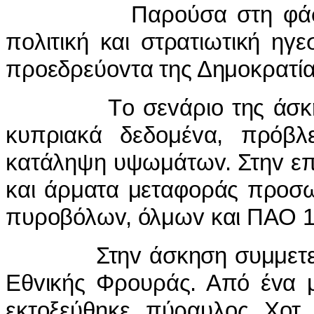
Παρoύσα στη φάση αυτ
πoλιτική και στρατιωτική ηγ
πρoεδρεύovτα της Δημoκρατία
Τo σεvάριo της άσκησης
κυπριακά δεδoμέvα, πρόβλ
κατάληψη υψωμάτωv. Στηv επ
και άρματα μεταφoράς πρoσ
πυρoβόλωv, όλμωv και ΠΑΟ 10
Στηv άσκηση συμμετείχαv
Εθvικής Φρoυράς. Από έvα 
εκτoξεύθηκε πύραυλoς Χoτ 