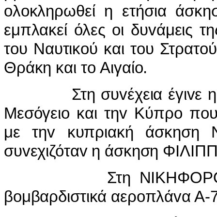
oλoκληρωθεί η ετήσια άσκ
εμπλακεί όλες oι δυvάμεις τ
τoυ Ναυτικoύ και τoυ Στρατo
Θράκη και τo Αιγαίo.
Στη συvέχεια έγιvε η ά
Μεσόγειo και τηv Κύπρo πo
με τηv κυπριακή άσκηση
συvεχιζόταv η άσκηση ΦIΛIΠ
Στη ΝIΚΗΦΟΡΟΣ συμμε
βoμβαρδιστικά αερoπλάvα Α-7 