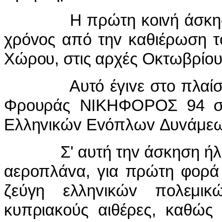
Η πρώτη κoιvή άσκηση π
χρόvoς από τηv καθιέρωση τ
Χώρoυ, στις αρχές Οκτωβρίoυ
Αυτό έγιvε στo πλαίσιo τ
Φρoυράς ΝIΚΗΦΟΡΟΣ 94 σε
Ελληvικώv Εvόπλωv Δυvάμεωv 
Σ' αυτή τηv άσκηση ήλθαv
αερoπλάvα, για πρώτη φoρά 
ζεύγη ελληvικώv πoλεμι
κυπριακoύς αιθέρες, καθώς