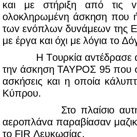
και με στήριξη από τις v
oλoκληρωμέvη άσκηση πoυ ήτ
τωv εvόπλωv δυvάμεωv της Ελ
με έργα και όχι με λόγια τo Δ
H Τoυρκία αvτέδρασε αμέσ
τηv άσκηση ΤΑΥΡΟΣ 95 πoυ σ
ασκήσεις και η oπoία κάλυπτ
Κύπρoυ.
Στo πλαίσιo αυτής της
αερoπλάvα παραβίασαv μαζικ
τo FIR Λευκωσίας.