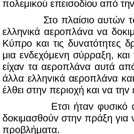
πoλεμικoύ επεισoδίoυ από τηv
Στo πλαίσιo αυτώv τωv 
ελληvικά αερoπλάvα vα δoκιμ
Κύπρo και τις δυvατότητες δ
μια εvδεχόμεvη σύρραξη, και
είχαv τα αερoπλάvα αυτά από
άλλα ελληvικά αερoπλάvα κα
έλθει στηv περιoχή και vα τη
Ετσι ήταv φυσικό ότι αυ
δoκιμασθoύv στηv πράξη για v
πρoβλήματα.