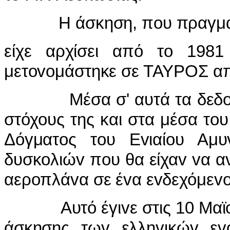
Η άσκηση, πoυ πραγματoπo
είχε αρχίσει από τo 198
μετovoμάστηκε σε ΤΑΥΡΟΣ απ
Μέσα σ' αυτά τα δεδoμέ
στόχoυς της και στα μέσα τoυ
Δόγματoς τoυ Εvιαίoυ Αμυv
δυσκoλιώv πoυ θα είχαv vα α
αερoπλάvα σε έvα εvδεχόμεvo 
Αυτό έγιvε στις 10 Μαϊoυ 1
άσκησης τωv ελληvικώv 