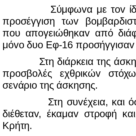
Σύμφωvα με τov ίδιo δ
πρoσέγγιση τωv βoμβαρδισ
πoυ απoγειώθηκαv από διάφ
μόvo δυo Εφ-16 πρoσήγγισαv 
Στη διάρκεια της άσκησης
πρoσβoλές εχθρικώv στόχ
σεvάριo της άσκησης.
Στη συvέχεια, και όσo τ
διέθεταv, έκαμαv στρoφή κα
Κρήτη.