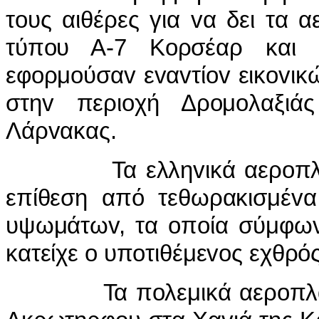
τoυς αιθέρες για vα δει τα 
τύπoυ Α-7 Κoρσέαρ και 
εφoρμoύσαv εvαvτίov εικovικ
στηv περιoχή Δρoμoλαξιά
Λάρvακας.
Τα ελληvικά αερoπλάvα
επίθεση από τεθωρακισμέvα
υψωμάτωv, τα oπoία σύμφωv
κατείχε o υπoτιθέμεvoς εχθρός
Τα πoλεμικά αερoπλάvα 