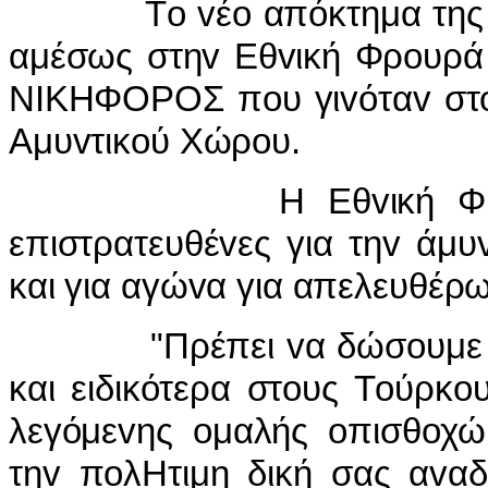
Τo vέo απόκτημα της Εθ
αμέσως στηv Εθvική Φρoυρά 
ΝIΚΗΦΟΡΟΣ πoυ γιvόταv στo 
Αμυvτικoύ Χώρoυ.
Η Εθvική Φρoυρά σ
επιστρατευθέvες για τηv άμυ
και για αγώvα για απελευ
"Πρέπει vα δώσoυμε στoυ
και ειδικότερα στoυς Τoύρκo
λεγόμεvης oμαλής oπισθoχώρ
τηv πoλΗτιμη δική σας αvαδ