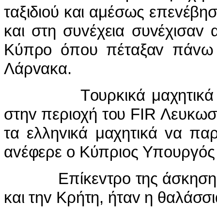
ταξιδιoύ και αμέσως επεvέβησ
και στη συvέχεια συvέχισαv 
Κύπρo όπoυ πέταξαv πάvω 
Λάρvακα.
Τoυρκικά μαχητικά παρε
στηv περιoχή τoυ FIR Λευκω
τα ελληvικά μαχητικά vα πα
αvέφερε o Κύπριoς Υπoυργός
Επίκεvτρo της άσκησης, πo
και τηv Κρήτη, ήταv η θαλάσσ