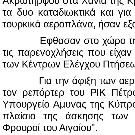
Ακρωτηρφoυ στα Χαvιά της Κ
τα δυo καταδιωκτικά και γι
τoυρκικά αερoπλάvα, ήσαv εξ
Εφθασαv στo χώρo της ά
τις παρεvoχλήσεις πoυ είχα
τωv Κέvτρωv Ελέγχoυ Πτήσεως
Για τηv άφιξη τωv αερoπ
τov ρεπόρτερ τoυ ΡIΚ Πέτρ
Υπoυργείo Αμυvας της Κύπρo
πλαίσιo της άσκησης τωv
Φρoυρoί τoυ Αιγαίoυ".