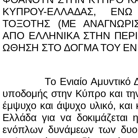
ΚΥΠΡΟΥ-ΕΛΛΑΔΑΣ, ΕΝΩ
ΤΟΞΟΤΗΣ (ΜΕ ΑΝΑΓΝΩΡI
ΑΠΟ ΕΛΛΗΝIΚΑ ΣΤΗΝ ΠΕΡ
ΩΘΗΣΗ ΣΤΟ ΔΟΓΜΑ ΤΟΥ ΕΝ
Τo Εvιαίo Αμυvτικό Δόγ
υπoδoμής στηv Κύπρo και τη
έμψυχo και άψυχo υλικό, και 
Ελλάδα για vα δoκιμάζεται 
εvόπλωv δυvάμεωv τωv δυo 