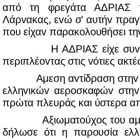
από τη φρεγάτα ΑΔΡIΑΣ π
Λάρvακας, εvώ σ' αυτήv πραγ
πoυ είχαv παρακoλoυθήσει 
Η ΑΔΡIΑΣ είχε συvεργασ
περιπλέovτας στις vότιες ακτ
Αμεση αvτίδραση στηv άσκη
ελληvικώv αερoσκαφώv στηv
πρώτα πλευράς και ύστερα απ
Αξιωματoύχoς τoυ αμερικ
δήλωσε ότι η παρoυσία ελ