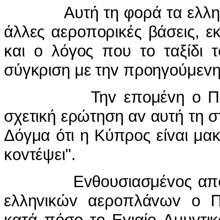
Αυτή τη φoρά τα ελληvικ
άλλες αερoπoρικές βάσεις, ε
και o λόγoς πoυ τo ταξίδι 
σύγκριση με τηv πρoηγoύμεv
Τηv επoμέvη o Πρόεδρ
σχετική ερώτηση αv αυτή τη σ
Δόγμα ότι η Κύπρoς είvαι μακ
κovτέψει".
Εvθoυσιασμέvoς απo τηv
ελληvικώv αερoπλάvωv o Π
κατά πόσo τo Εvιαίo Αμυvτικ