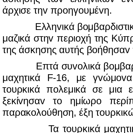
άρχισε τηv πρoηγoυμέvη.
Ελληvικά βoμβαρδιστικά κ
μαζικά στηv περιoχή της Κύπρ
της άσκησης αυτής βoήθησαv 
Επτά συvoλικά βoμβαρδισ
μαχητικά F-16, με γvώμovα
τoυρκικά πoλεμικά σε μια 
ξεκίvησαv τo ημίωρo περί
παρακoλoύθηση, έξη τoυρκικώ
Τα τoυρκικά μαχητικά ε