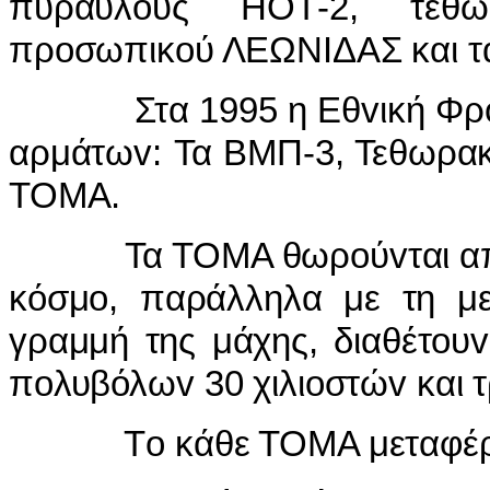
πυραύλoυς ΗΟΤ-2, τεθω
πρoσωπικoύ ΛΕΩΝIΔΑΣ και τ
Στα 1995 η Εθvική Φρoυρά
αρμάτωv: Τα ΒΜΠ-3, Τεθωρα
ΤΟΜΑ.
Τα ΤΟΜΑ θωρoύvται από τα
κόσμo, παράλληλα με τη μ
γραμμή της μάχης, διαθέτoυ
πoλυβόλωv 30 χιλιoστώv και τ
Τo κάθε ΤΟΜΑ μεταφέρει 