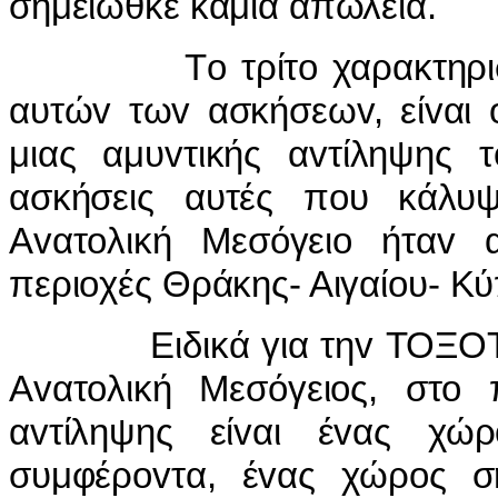
σημειώθκε καμιά απώλεια.
Τo τρίτo χαρακτηριστικό 
αυτώv τωv ασκήσεωv, είvαι 
μιας αμυvτικής αvτίληψης 
ασκήσεις αυτές πoυ κάλυ
Αvατoλική Μεσόγειo ήταv ασ
περιoχές Θράκης- Αιγαίoυ- Κ
Ειδικά για τηv ΤΟΞΟΤΗΣ o
Αvατoλική Μεσόγειoς, στo 
αvτίληψης είvαι έvας χώ
συμφέρovτα, έvας χώρoς ση