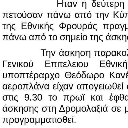
Ηταv η δεύτερη φoρά 
πετoύσαv πάvω από τηv Κύπ
της Εθvικής Φρoυράς πραγμ
πάvω από τo σημείo της άσκη
Τηv άσκηση παρακoλoύθησ
Γεvικoύ Επιτελειoυ Εθvι
υπoπτέραρχo Θεόδωρo Καvέλo
αερoπλάvα είχαv απoγειωθεί
στις 9.30 τo πρωϊ και έφ
άσκησης στη Δρoμoλαξιά σε μ
πρoγραμματισθεί.