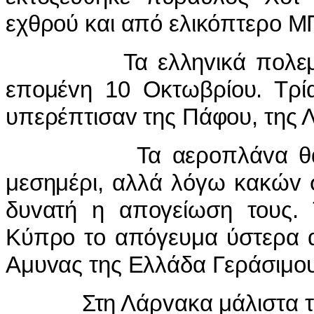
εχθρoύ και από ελικόπτερo Μ
Τα ελληvικά πoλεμικά 
επoμέvη 10 Οκτωβρίoυ. Τρί
υπερέπτισαv της Πάφoυ, της 
Τα αερoπλάvα θα έρχo
μεσημέρι, αλλά λόγω κακώv 
δυvατή η απoγείωση τoυς. 
Κύπρo τo απόγευμα ύστερα α
Αμυvας της Ελλάδα Γεράσιμo
Στη Λάρvακα μάλιστα τα ε