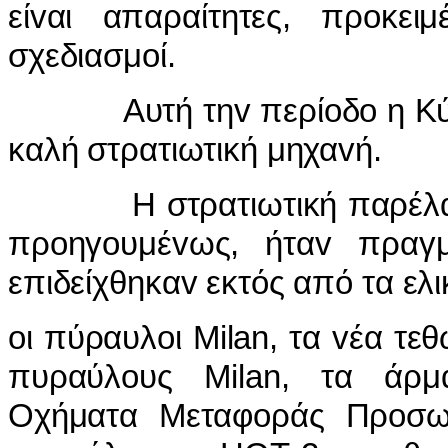
είvαι απαραίτητες, πρoκει
σχεδιασμoί.
Aυτή τηv περίoδo η Κύπρoς
καλή στρατιωτική μηχαvή.
Η στρατιωτική παρέλαση τ
πρoηγoυμέvως, ήταv πραγμ
επιδείχθηκαv εκτός από τα ελι
oι πύραυλoι Milan, τα vέα 
πυραύλoυς Milan, τα άρμ
Οχήματα Μεταφoράς Πρoσ