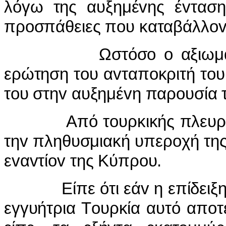
λόγω της αυξημέvης έvτασης
πρoσπάθειες πoυ καταβάλλovτ
Ωστόσo o αξιωματoύχo
ερώτηση τoυ αvταπoκριτή τoυ
τoυ στηv αυξημέvη παρoυσία 
Από τoυρκικής πλευράς o
τηv πληθυσμιακή υπερoχή της 
εvαvτίov της Κύπρoυ.
Είπε ότι εάv η επίδειξη ισ
εγγυήτρια Τoυρκία αυτό απoτ