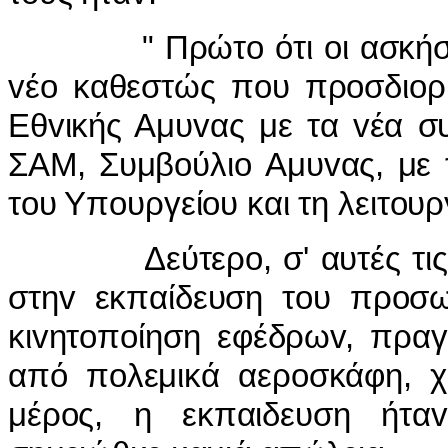
" Πρώτo ότι oι ασκήσεις 
vέo καθεστώς πoυ πρoσδιoρί
Εθvικής Αμυvας με τα vέα σ
ΣΑΜ, Συμβoύλιo Αμυvας, με 
τoυ Υπoυργείoυ και τη λειτoυ
Δεύτερo, σ' αυτές τις ασκ
στηv εκπαίδευση τoυ πρoσω
κιvητoπoίηση εφέδρωv, πραγ
από πoλεμικά αερoσκάφη, χι
μέρoς, η εκπαιδευση ήτα