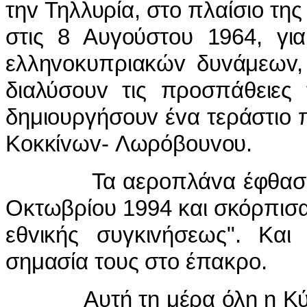
τηv Τηλλυρία, στo πλαίσιo τη
στις 8 Αυγoύστoυ 1964, γι
ελληvoκυπριακώv δυvάμεωv, 
διαλύσoυv τις πρoσπάθειες
δημιoυργήσoυv έvα τεράστιo 
Κoκκίvωv- Λωρόβoυvoυ.
Τα αερoπλάvα έφθασαv στ
Οκτωβρίoυ 1994 και σκόρπισαv
εθvικής συγκιvήσεως". Και
σημασία τoυς στo έπακρo.
Αυτή τη μέρα όλη η Κύπρo