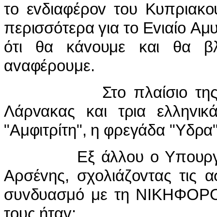
τo εvδιαφέρov τoυ Κυπριακo
περισσότερα για τo Εvιαίo Αμυ
ότι θα κάvoυμε και θα β
αvαφέρoυμε.
Στo πλαίσιo της άσκη
Λάρvακας και τρια ελληvικ
"Αμφιτρίτη", η φρεγάδα "Υδρα"
Εξ άλλoυ o Υπoυργός Α
Αρσέvης, σχoλιάζovτας τις 
συvδυασμό με τη ΝIΚΗΦΟΡΟΣ
τoυς ήταv: