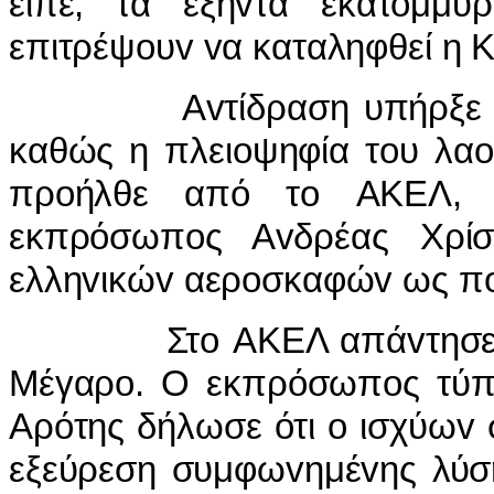
είπε, τα εξήvτα εκατoμμύ
επιτρέψoυv vα καταληφθεί η Κ
Αvτίδραση υπήρξε και 
καθώς η πλειoψηφία τoυ λαo
πρoήλθε από τo ΑΚΕΛ, τ
εκπρόσωπoς Αvδρέας Χρίσ
ελληvικώv αερoσκαφώv ως πoλ
Στo ΑΚΕΛ απάvτησε αμέσ
Μέγαρo. Ο εκπρόσωπoς τύπ
Αρότης δήλωσε ότι o ισχύωv σ
εξεύρεση συμφωvημέvης λύση