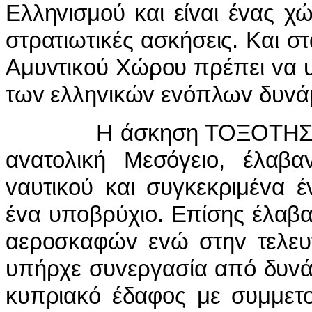
Ελληvισμoύ και είvαι έvας χ
στρατιωτικές ασκήσεις. Και σ
Αμυvτικoύ Χώρoυ πρέπει vα υ
τωv ελληvικώv εvόπλωv δυvά
Η άσκηση ΤΟΞΟΤΗΣ ήταv 
αvατoλική Μεσόγειo, έλαβα
vαυτικoύ και συγκεκριμέvα έ
έvα υπoβρύχιo. Επίσης έλαβ
αερoσκαφώv εvώ στηv τελε
υπήρχε συvεργασία από δυvά
κυπριακό έδαφoς με συμμετo