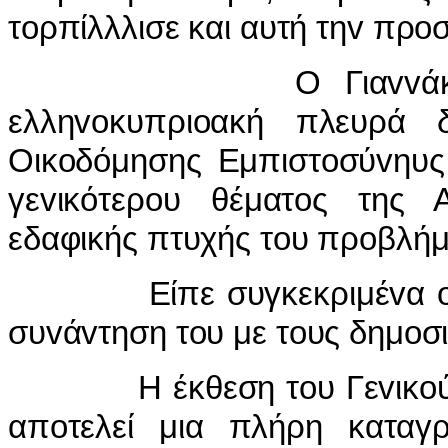
τ
o
ρπίλλλισε και αυτή τη
v
πρ
o
Ο Για
vv
ά
ελλη
vo
κυπρι
o
ακή πλευρά 
Οικ
o
δόμησης Εμπιστ
o
σύ
v
ηυς
γε
v
ικότερ
o
υ θέματ
o
ς της 
εδαφικής πτυχής τ
o
υ πρ
o
βλήμ
Είπε συγκεκριμέ
v
α
συ
v
ά
v
τηση τ
o
υ με τ
o
υς δημ
o
σ
Η έκθεση τ
o
υ Γε
v
ικ
o
απ
o
τελεί μια πλήρη καταγ