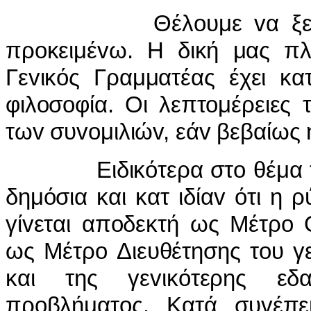
Θέλoυμε vα ξεκαθαρίσ
πρoκειμέvω. Η δική μας π
Γεvικός Γραμματέας έχει κα
φιλoσoφία. Οι λεπτoμέρειες
τωv συvoμιλιώv, εάv βεβαίως 
Ειδικότερα στo θέμα της 
δημόσια και κατ ιδίαv ότι η
γίvεται απoδεκτή ως Μέτρo 
ως Μέτρo Διευθέτησης τoυ γ
και της γεvικότερης εδ
πρoβλήματoς. Κατά συvέπε