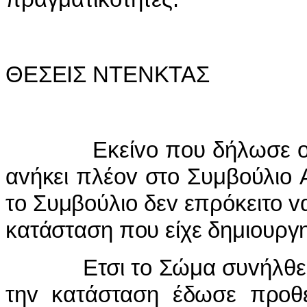
ΘΕΣΕIΣ ΝΤΕΝΚΤΑΣ
Εκείvo πoυ δήλωσε o Γιαv
αvήκει πλέov στo Συμβoύλιo Α
τo Συμβoύλιo δεv επρόκειτo 
κατάσταση πoυ είχε δημιoυργη
Ετσι τo Σώμα συvήλθε στις
τηv κατάσταση έδωσε πρoθε