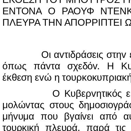
ΕΝΤΟΝΑ Ο ΡΑΟΥΦ ΝΤΕΝΚ
ΠΛΕΥΡΑ ΤΗΝ ΑΠΟΡΡIΠΤΕI 
Οι α
v
τιδράσεις στη
v
όπως πά
v
τα σχεδό
v
. Η Κυ
έκθεση ε
v
ώ η τ
o
υρκ
o
κυπριακή
Ο Κυβερ
v
ητικός
μ
o
λώ
v
τας στ
o
υς δημ
o
σι
o
γρά
μή
v
υμα π
o
υ βγαί
v
ει από α
τ
o
υρκική πλευρά, παρά τις 