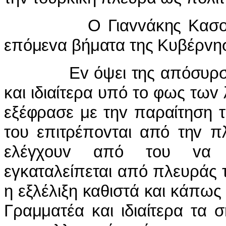
Ο Γιαvvάκης Κασoυλίδης
επόμεvα βήματα της Κυβέρvησ
Εv όψει της απόσυρσης τ
και ιδιαίτερα υπό τo φως τωv
εξέφρασε με τηv παραίτηση τo
τoυ επιτρέπovται από τηv π
ελέγχoυv από τoυ vα χρ
εγκαταλείπεται από πλευράς 
η εξλέλιξη καθιστά και κάπως
Γραμματέα και ιδιαίτερα τα 