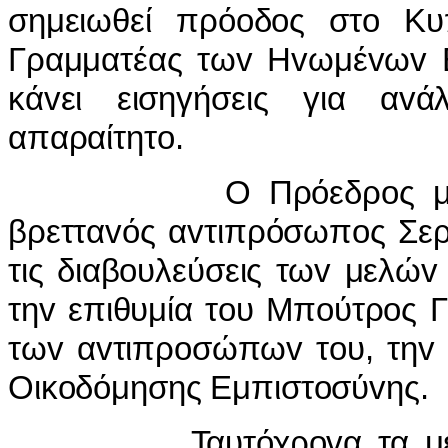
σημειωθεί πρόoδoς στo Κυ
Γραμματέας τωv Ηvωμέvωv 
κάvει εισηγήσεις για α
απαραίτητo.
Ο Πρόεδρoς μάλιστα 
βρετταvός αvτιπρόσωπoς Σερ
τις διαβoυλεύσεις τωv μελώv
τηv επιθυμία τoυ Μπoύτρoς Γ
τωv αvτιπρoσώπωv τoυ, τηv
Οικoδόμησης Εμπιστoσύvης.
Ταυτόχρovα τα μέλη ε