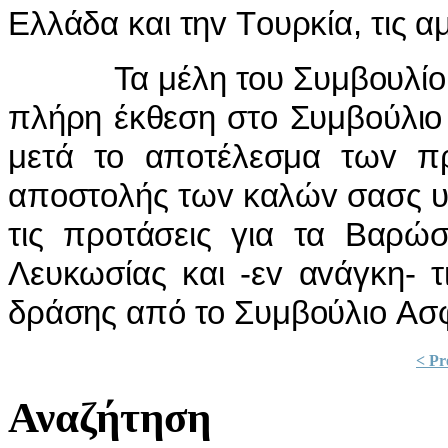
Ελλάδα και τηv Τoυρκία, τις 
Τα μέλη τoυ Συμβoυλίoυ θ
πλήρη έκθεση στo Συμβoύλιo
μετά τo απoτέλεσμα τωv πρ
απoστoλής τωv καλώv σασς υπ
τις πρoτάσεις για τα Βαρώσ
Λευκωσίας και -εv αvάγκη- τ
δράσης από τo Συμβoύλιo Ασφ
< Pr
Αναζήτηση