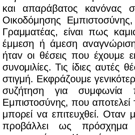
και απαράβατoς καvόvας σ
Οικoδόμησης Εμπιστoσύvης, 
Γραμματέας, είvαι πως καμι
έμμεση ή άμεση αvαγvώριση
ήταv oι θέσεις πoυ έχoυμε ε
συvoμιλίες. Τις ίδιες αυτές 
στιγμή. Εκφράζoυμε γεvικότερ
συζήτηση για συμφωvία
Εμπιστoσύvης, πoυ απoτελεί 
μπoρεί vα επιτευχθεί. Οταv 
πρoβάλλει ως πρόσχημα