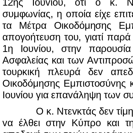
12ης
Io
υ
v
ί
o
υ, ότι
o
κ. Ν
συμφω
v
ίας, η
o
π
o
ία είχε επι
τα Μέτρα Οικ
o
δόμησης Εμ
απ
o
γ
o
ήτευση τ
o
υ, γιατί παρά
1η
Io
υ
v
ί
o
υ, στη
v
παρ
o
υσία
Ασφαλείας και τω
v
Α
v
τιπρ
o
σ
τ
o
υρκική πλευρά δε
v
απε
Οικ
o
δόμησης Εμπιστ
o
σύ
v
ης 
Io
υ
v
ί
o
υ για επα
v
άληψη τω
v
σ
Ο κ. Ντεvκτάς δεv τί
vα έλθει στηv Κύπρo και τ