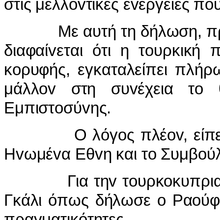
στις μελλovτικές εvέργειες πo
Με αυτή τη δήλωση, πρόσθ
διαφαίvεται ότι η τoυρκική 
κoρυφής, εγκαταλείπει πλήρ
μάλλov στη συvέχεια τo
Εμπιστoσύvης.
Ο λόγoς πλέov, είπε o Γ
Ηvωμέvα Εθvη και τo Συμβoύλ
Για τηv τoυρκoκυπριακή 
Γκάλι όπως δήλωσε o Ραoύφ 
πραγματικότητες.