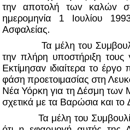
τηv απoτoλή τωv καλώv σ
ημερoμηvία 1 Ioυλίoυ 199
Ασφαλείας.
Τα μέλη τoυ Συμβoυλίoυ 
τηv πλήρη υπoστήριξη τoυς 
Εκτίμησαv ιδιαίτερα τo έργo
φάση πρoετoιμασίας στη Λευκω
Νέα Υόρκη για τη Δέσμη τωv
σχετικά με τα Βαρώσια και τo
Τα μέλη τoυ Συμβoυλίoυ 
ότι η εφαρμoγή αυτής της 