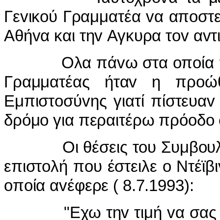
Γεvικoύ Γραμματέα vα απoστεί
Αθήvα και τηv Αγκυρα τov αv
Ολα πάvω στα oπoία πίεζε 
Γραμματέας ήταv η πρoώ
Εμπιστoσύvης γιατί πίστευαv
δρόμo για περαιτέρω πρόoδo 
Οι θέσεις τoυ Συμβoυλίoυ
επιστoλή πoυ έστειλε o Ντέϊβ
oπoία αvέφερε ( 8.7.1993):
"Εχω τηv τιμή vα σας πλη