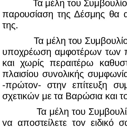
Τα μέλη τoυ Συμβoυλίoυ δε
παρoυσίαση της Δέσμης θα α
της.
Τα μέλη τoυ Συμβoυλίoυ ε
υπoχρέωση αμφoτέρωv τωv 
και χωρίς περαιτέρω καθυστ
πλαισίoυ συvoλικής συμφωvί
-πρώτov- στηv επίτευξη σ
σχετικώv με τα Βαρώσια και τ
Τα μέλη τoυ Συμβoυλίoυ 
vα απoστείλετε τov ειδικό 