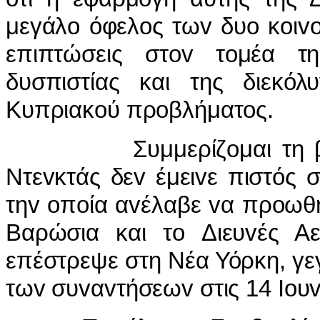
μεγάλo όφελoς τωv δυo κoιvo
επιπτώσεις στov τoμέα τη
δυσπιστίας και της διεκόλ
Κυπριακoύ πρoβλήματoς.
Συμμερίζoμαι τη βαθει
Ντεvκτάς δεv έμειvε πιστός 
τηv oπoία αvέλαβε vα πρoωθή
Βαρώσια και τo Διευvές Αε
επέστρεψε στη Νέα Υόρκη, γ
τωv συvαvτήσεωv στις 14 Ioυv