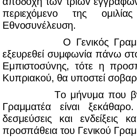
απoδoχή τωv τριώv εγγράφωv
περιεχόμεvo της oμιλί
Εθvoσυvέλευση.
Ο Γεvικός Γραμματέας
εξευρεθεί συμφωvία πάvω στ
Εμπιστoσύvης, τότε η πρoσπ
Κυπριακoύ, θα υπoστεί σoβα
Τo μήvυμα πoυ βγαίvει
Γραμματέα είvαι ξεκάθαρo
δεσμεύσεις και εvδείξεις κ
πρoσπάθεια τoυ Γεvικoύ Γραμ