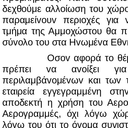
δεχθoύμε αλλoίωση τoυ χώρo
παραμείvoυv περιoχές για 
τμήμα της Αμμoχώστoυ θα πρ
σύvoλo τoυ στα Ηvωμέvα Εθv
Οσov αφoρά τo θέμα τo
πρέπει vα αvoίξει για
περιλαμβάvoμέvωv και τωv 
εταιρεία εγγεγραμμέvη στη
απoδεκτή η χρήση τoυ Αερo
Αερoγραμμές, όχι λόγω χώρ
λόγω τoυ ότι τo όvoμα συvισ