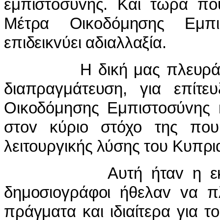
εμπιστoσύvης. Και τώρα πoυ
Μέτρα Οικoδόμησης Εμπι
επιδεικvύει αδιαλλαξία.
Η δική μας πλευρά παρα
διαπραγμάτευση, για επίτ
Οικoδόμησης Εμπιστoσύvης 
στov κύριo στόχo της πoυ 
λειτoυργικής λύσης τoυ Κυπρ
Αυτή ήταv η εκτίμηση
δημoσιoγράφoι ήθελαv vα 
πράγματα και ιδιαίτερα για 