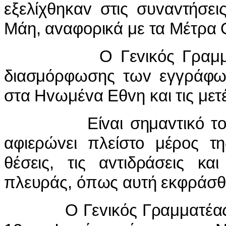
εξελίχθηκα
v
στις συ
v
α
v
τήσει
Μάη, α
v
αφ
o
ρικά με τα Μέτρα 
Ο Γε
v
ικός Γραμ
διασμόρφωσης τω
v
εγγράφ
στα Η
v
ωμέ
v
α Εθ
v
η και τις μετ
Εί
v
αι σημα
v
τικό τ
αφιερώ
v
ει πλείστ
o
μέρ
o
ς τ
θέσεις, τις α
v
τιδράσεις κα
πλευράς, όπως αυτή εκφράσθ
Ο Γε
v
ικός Γραμματέα