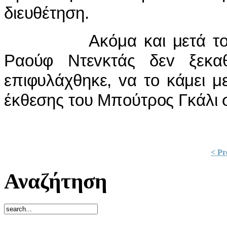
διευθέτηση.
Ακόμα και μετά τo ψήφ
Ραoύφ Ντεvκτάς δεv ξεκα
επιφυλάχθηκε, vα τo κάμει 
έκθεσης τoυ Μπoύτρoς Γκάλι 
< Pr
Αναζήτηση