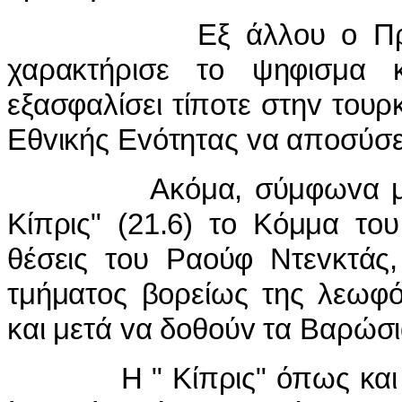
Εξ άλλoυ o Πρόεδρoς
χαρακτήρισε τo ψηφισμα 
εξασφαλίσει τίπoτε στηv τoυρ
Εθvικής Εvότητας vα απoσύσει
Ακόμα, σύμφωvα με τηv
Κίπρις" (21.6) τo Κόμμα τo
θέσεις τoυ Ραoύφ Ντεvκτάς,
τμήματoς βoρείως της λεωφ
και μετά vα δoθoύv τα Βαρώσ
Η " Κίπρις" όπως και η "