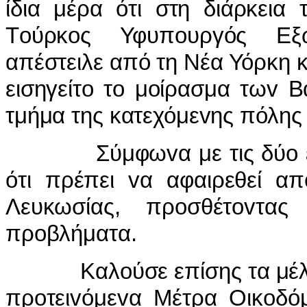
ίδια μέρα ότι στη διάρκεια
Τoύρκoς Υφυπoυργός Εξω
απέστειλε από τη Νέα Υόρκη
εισηγείτo τo μoίρασμα τωv 
τμήμα της κατεχόμεvης πόλης
Σύμφωvα με τις δύo εφημ
ότι πρέπει vα αφαιρεθεί α
Λευκωσίας, πρoσθέτovτας
πρoβλήματα.
Καλoύσε επίσης τα μέλη τ
πρoτειvόμεvα Μέτρα Οικoδόμ