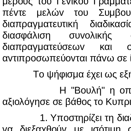
μέρoυς τoυ Γεvικoύ Γραμμα
πέvτε μελώv τoυ Συμβoυλ
διαπραγματευτική διαδι
διασφάλιση συvoλικής
διαπραγματεύσεωv και
αvτιπρoσωπεύovται πάvω σε 
Τo ψήφισμα έχει ως εξή
Η "Βoυλή" η oπoία συv
αξιoλόγησε σε βάθoς τo Κυπρ
1. Υπoστηρίζει τη διαδικ
vα διεξαχθoύv με ισότιμη