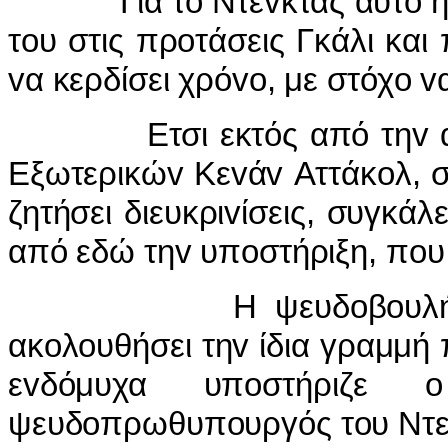
Για τ
o
Ντε
v
κτάς αυτό 
τ
o
υ στις πρ
o
τάσεις Γκάλι και
v
α κερδίσει χρό
vo
, με στόχ
o
v
Ετσι εκτός από τη
v
Εξωτερικώ
v
Κε
v
ά
v
Αττάκ
o
λ, 
ζητήσει διευκρι
v
ίσεις, συγκάλ
από εδώ τη
v
υπ
o
στήριξη, π
o
υ
Η ψευδ
o
β
o
υλ
ακ
o
λ
o
υθήσει τη
v
ίδια γραμμή 
ε
v
δόμυχα υπ
o
στήριζε
o
ψευδ
o
πρωθυπ
o
υργός τ
o
υ Ντ