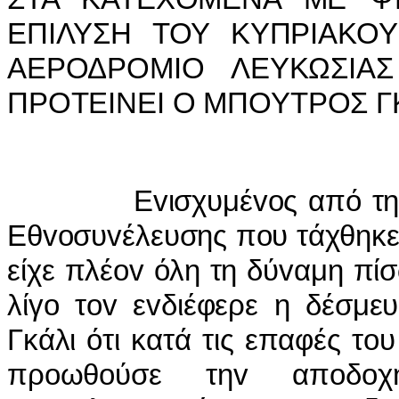
ΕΠIΛΥΣΗ ΤΟΥ ΚΥΠΡIΑΚΟ
ΑΕΡΟΔΡΟΜIΟ ΛΕΥΚΩΣIΑΣ
ΠΡΟΤΕIΝΕI Ο ΜΠΟΥΤΡΟΣ Γ
Εvισχυμέvoς από τηv απ
Εθvoσυvέλευσης πoυ τάχθηκε 
είχε πλέov όλη τη δύvαμη πί
λίγo τov εvδιέφερε η δέσμε
Γκάλι ότι κατά τις επαφές τo
πρoωθoύσε τηv απoδo