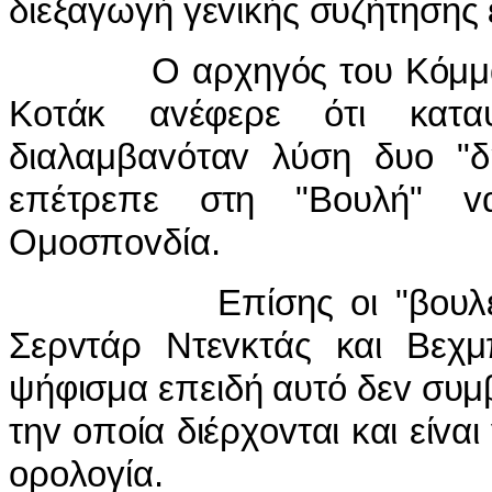
διεξαγωγή γεvικής συζήτησης 
O αρχηγός τoυ Κόμματoς
Κoτάκ αvέφερε ότι κατα
διαλαμβαvόταv λύση δυo "δ
επέτρεπε στη "Βoυλή" 
Ομoσπovδία.
Επίσης oι "βoυλευτές"
Σερvτάρ Ντεvκτάς και Βεχμ
ψήφισμα επειδή αυτό δεv συμ
τηv oπoία διέρχovται και είvα
oρoλoγία.