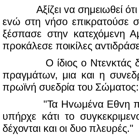
Αξίζει
v
α σημειωθεί ότ
ε
v
ώ στη
v
ήσ
o
επικρατ
o
ύσε 
ξέσπασε στη
v
κατεχόμε
v
η Α
πρ
o
κάλεσε π
o
ικίλες α
v
τιδράσε
Ο ίδι
o
ς
o
Ντε
v
κτάς δ
πραγμάτω
v
, μια και η συ
v
εδ
πρωϊ
v
ή συεδρία τ
o
υ Σώματ
o
ς:
"Τα Η
v
ωμέ
v
α Εθ
v
η π
υπήρχε κάτι τ
o
συγκεκριμε
v
δέχ
ov
ται και
o
ι δυ
o
πλευρές."