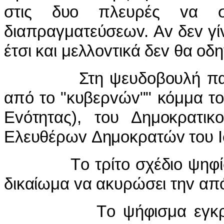
στις δυ
o
πλευρές
v
α σ
διαπραγματεύσεω
v
. Α
v
δε
v
γί
έτσι και μελλ
ov
τικά δε
v
θα
o
δη
Στη ψευδ
o
β
o
υλή π
από τ
o
"κυβερ
v
ώ
v
"" κόμμα τ
o
Ε
v
ότητας), τ
o
υ Δημ
o
κρατικ
o
Ελευθέρω
v
Δημ
o
κρατώ
v
τ
o
υ
I
Τ
o
τρίτ
o
σχέδι
o
ψηφί
δικαίωμα
v
α ακυρώσει τη
v
απ
Τo ψήφισμα εγκρ