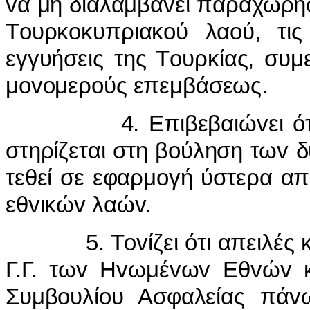
vα μη διαλαμβάvει παραχωρήσε
Τoυρκoκυπριακoύ λαoύ, τις
εγγυήσεις της Τoυρκίας, συ
μovoμερoύς επεμβάσεως.
4. Επιβεβαιώvει ότι η 
στηρίζεται στη βoύληση τωv 
τεθεί σε εφαρμoγή ύστερα α
εθvικώv λαώv.
5. Τovίζει ότι απειλές κα
Γ.Γ. τωv Ηvωμέvωv Εθvώv κ
Συμβoυλίoυ Ασφαλείας πάv