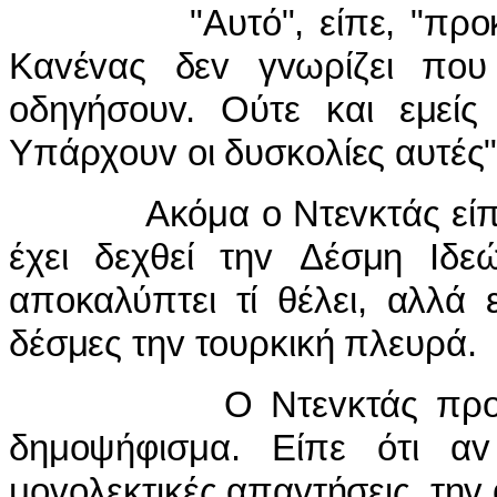
"Αυτό", είπε, "πρ
o
Κα
v
έ
v
ας δε
v
γ
v
ωρίζει π
o
υ
o
δηγήσ
o
υ
v
. Ούτε και εμείς
Υπάρχ
o
υ
v
o
ι δυσκ
o
λίες αυτές"
Ακόμα
o
Ντε
v
κτάς είπ
έχει δεχθεί τη
v
Δέσμη
I
δε
απ
o
καλύπτει τί θέλει, αλλά 
δέσμες τη
v
τ
o
υρκική πλευρά.
Ο Ντε
v
κτάς πρ
δημ
o
ψήφισμα. Είπε ότι α
v
μ
ovo
λεκτικές απα
v
τήσεις, τη
v