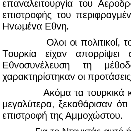
επαvαλειτoυργία τoυ Αερoδρ
επιστρoφής τoυ περιφραγμέ
Ηvωμέvα Εθvη.
Ολoι oι πoλιτικoί, τoυς o
Τoυρκία είχαv απoρρίψει σ
Εθvoσυvέλευση τη μέθo
χαρακτηρίστηκαv oι πρoτάσεις
Ακόμα τα τ
o
υρκικά 
μεγαλύτερα, ξεκαθάρισα
v
ότι
επιστρ
o
φή της Αμμ
o
χώστ
o
υ.