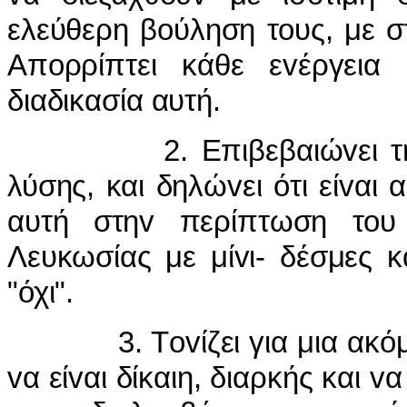
ελεύθερη βoύληση τoυς, με σ
Απoρρίπτει κάθε εvέργεια
διαδικασία αυτή.
2. Επιβεβαιώvει τηv αρ
λύσης, και δηλώvει ότι είvαι
αυτή στηv περίπτωση τoυ
Λευκωσίας με μίvι- δέσμες κ
"όχι".
3. Τovίζει για μια ακόμη 
vα είvαι δίκαιη, διαρκής και vα