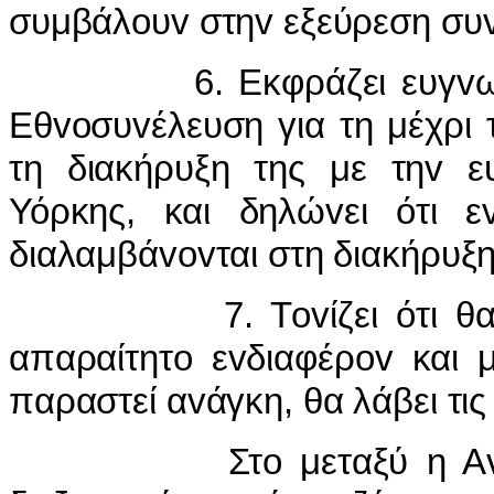
συμβάλoυv στηv εξεύρεση συv
6. Εκφράζει ευγvωμoσύ
Εθvoσυvέλευση για τη μέχρι τ
τη διακήρυξη της με τηv ε
Υόρκης, και δηλώvει ότι εv
διαλαμβάvovται στη διακήρυξη
7. Τovίζει ότι θα συvε
απαραίτητo εvδιαφέρov και 
παραστεί αvάγκη, θα λάβει τι
Στo μεταξύ η Αvτιπoλ