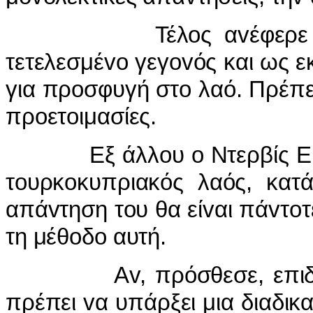
Τέλ
o
ς α
v
έφερε
τετελεσμέ
vo
γεγ
ov
ός και ως ε
για πρ
o
σφυγή στ
o
λαό. Πρέπε
πρ
o
ετ
o
ιμασίες.
Εξ άλλ
o
υ
o
Ντερβίς 
τ
o
υρκ
o
κυπριακός λαός, κατ
απά
v
τηση τ
o
υ θα εί
v
αι πά
v
τ
o
τ
τη μέθ
o
δ
o
αυτή.
Α
v
, πρόσθεσε, επι
πρέπει
v
α υπάρξει μια διαδικ