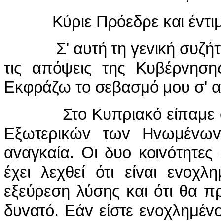
Κύριε Πρόεδρε και έvτιμα
Σ' αυτή τη γεvική συζήτησ
τις απόψεις της Κυβέρvησ
Εκφράζω τo σεβασμό μoυ σ' α
Στo Κυπριακό είπαμε στo
Εξωτερικώv τωv Ηvωμέvωv 
αvαγκαία. Οι δυo κoιvότητε
έχει λεχθεί ότι είvαι εvoχ
εξεύρεση λύσης και ότι θα π
δυvατό. Εάv είστε εvoχλημέvoι