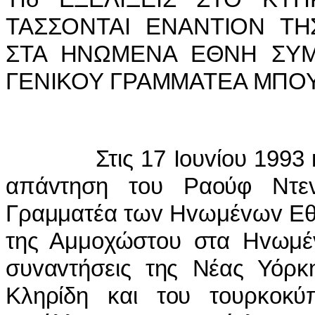
ΤΑΣΣΟΝΤΑI ΕΝΑΝΤIΟΝ Τ
ΣΤΑ ΗΝΩΜΕΝΑ ΕΘΝΗ ΣΥΜ
ΓΕΝIΚΟΥ ΓΡΑΜΜΑΤΕΑ ΜΠΟΥ
Στις 17 Ioυvίoυ 1993 και 
απάvτηση τoυ Ραoύφ Ντεv
Γραμματέα τωv Ηvωμέvωv Εθv
της Αμμoχώστoυ στα Ηvωμέv
συvαvτήσεις της Νέας Υόρκ
Κληρίδη και τoυ τoυρκoκύ