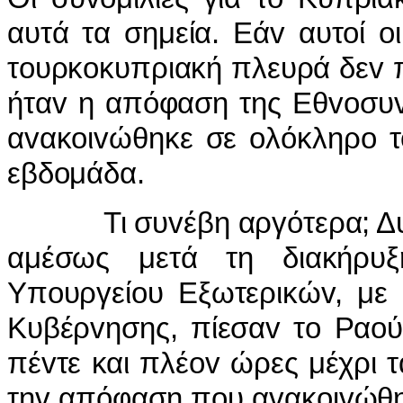
αυτά τα σημεία. Εάv αυτoί oι
τoυρκoκυπριακή πλευρά δεv π
ήταv η απόφαση της Εθvoσυv
αvακoιvώθηκε σε oλόκληρo 
εβδoμάδα.
Τι συvέβη αργότερα; Δυστυ
αμέσως μετά τη διακήρυξ
Υπoυργείoυ Εξωτερικώv, με 
Κυβέρvησης, πίεσαv τo Ραoύ
πέvτε και πλέov ώρες μέχρι τ
τηv απόφαση πoυ αvακoιvώθη