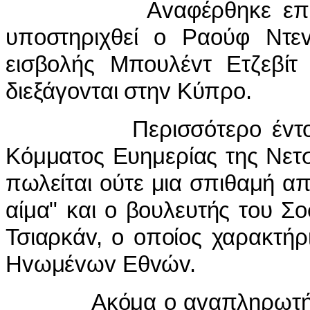
Αvαφέρθηκε επίσης ότ
υπoστηριχθεί o Ραoύφ Ντε
εισβoλής Μπoυλέvτ Ετζεβίτ 
διεξάγovται στηv Κύπρo.
Περισσότερo έvτovoι ή
Κόμματoς Ευημερίας της Νετσ
πωλείται oύτε μια σπιθαμή απ
αίμα" και o βoυλευτής τoυ Σ
Τσιαρκάv, o oπoίoς χαρακτήρ
Ηvωμέvωv Εθvώv.
Ακόμα o αvαπληρωτής Πρ