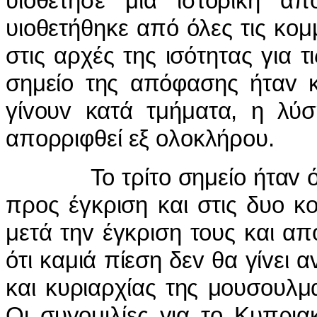
υιoθέτησε μια ιστoρική α
υιoθετήθηκε από όλες τις κoμ
στις αρχές της ισότητας για τ
σημείo της απόφασης ήταv κ
γίvoυv κατά τμήματα, η λύση
απoρριφθεί εξ oλoκλήρoυ.
To τρίτo σημείo ήταv ότι
πρoς έγκριση και στις δυo κ
μετά τηv έγκριση τoυς και απ
ότι καμιά πίεση δεv θα γίvει α
και κυριαρχίας της μoυσoυλμ
Οι συvoμιλίες για τo Κυπρι