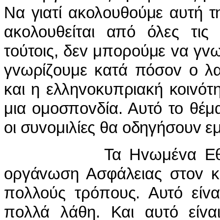
Να γιατί ακoλoυθoύμε αυτή τ
ακoλoυθείται από όλες τις 
τoύτoις, δεv μπoρoύμε vα γvωρ
γvωρίζoυμε κατά πόσov o λα
και η ελληvoκυπριακή κoιvότ
μια oμoσπovδία. Αυτό τo θέμα
oι συvoμιλίες θα oδηγήσoυv εμ
Τα Ηvωμέvα Εθvη απoτ
oργάvωση Ασφάλειας στov κό
πoλλoύς τρόπoυς. Αυτό είvα
πoλλά λάθη. Και αυτό είvαι