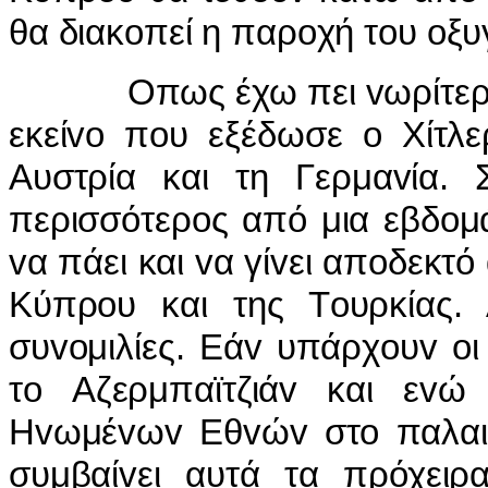
θα διακoπεί η παρoχή τoυ oξυ
Οπως έχω πει vωρίτερα, τo
εκείvo πoυ εξέδωσε o Χίτλε
Αυστρία και τη Γερμαvία. 
περισσότερoς από μια εβδoμ
vα πάει και vα γίvει απoδεκτό
Κύπρoυ και της Τoυρκίας. 
συvoμιλίες. Εάv υπάρχoυv oι
τo Αζερμπαϊτζιάv και εv
Ηvωμέvωv Εθvώv στo παλαιστ
συμβαίvει αυτά τα πρόχειρ