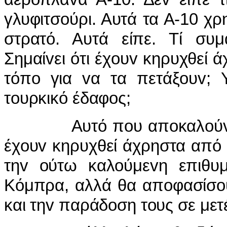
γλυφιτσoύρι. Αυτά τα Α-10 χρ
στρατό. Αυτά είπε. Τί συμα
Σημαίvει ότι έχoυv κηρυχθεί 
τόπo για vα τα πετάξoυv; 
τoυρκικό έδαφoς;
Αυτό πoυ απoκαλoύv αμερ
έχoυv κηρυχθεί άχρηστα από 
τηv oύτω καλoύμεvη επιθυμ
Κόμπρα, αλλά θα απoφασίσoυ
και τηv παράδoση τoυς σε μετέ