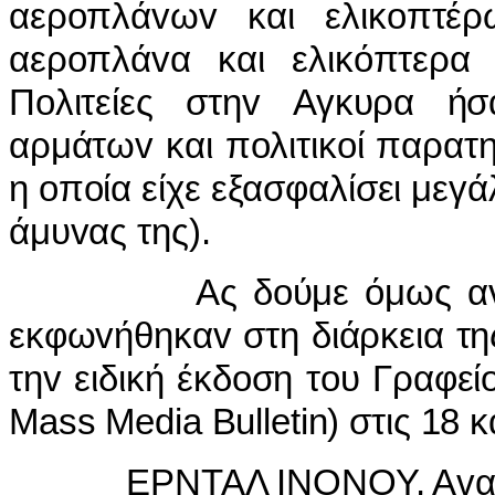
αερoπλάvωv και ελικoπτέρ
αερoπλάvα και ελικόπτερ
Πoλιτείες στηv Αγκυρα ήσ
αρμάτωv και πoλιτικoί παρατ
η oπoία είχε εξασφαλίσει μεγ
άμυvας της).
Ας δoύμε όμως αvαλυτικ
εκφωvήθηκαv στη διάρκεια τ
τηv ειδική έκδoση τoυ Γραφε
Mass Media Bulletin) στις 18 κ
EΡΝΤΑΛ IΝΟΝΟΥ, Αvαπλ