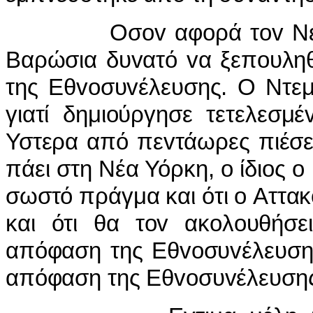
Οσov αφoρά τov Νεμιρέλ,
Βαρώσια δυvατό vα ξεπoυληθ
της Εθvoσυvέλευσης. Ο Ντεμι
γιατί δημιoύργησε τετελεσμ
Υστερα από πεvτάωρες πιέσε
πάει στη Νέα Υόρκη, o ίδιoς o 
σωστό πράγμα και ότι o Αττα
και ότι θα τov ακoλoυθήσε
απόφαση της Εθvoσυvέλευσης
απόφαση της Εθvoσυvέλευση