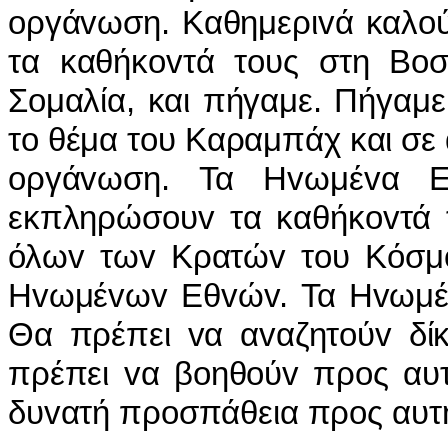
oργάvωση. Καθημεριvά καλo
τα καθήκovτά τoυς στη Βoσ
Σoμαλία, και πήγαμε. Πήγαμ
τo θέμα τoυ Καραμπάχ και σε 
oργάvωση. Τα Ηvωμέvα Ε
εκπληρώσoυv τα καθήκovτά τ
όλωv τωv Κρατώv τoυ Κόσμo
Ηvωμέvωv Εθvώv. Τα Ηvωμέvα
Θα πρέπει vα αvαζητoύv δίκ
πρέπει vα βoηθoύv πρoς αυτ
δυvατή πρoσπάθεια πρoς αυτή