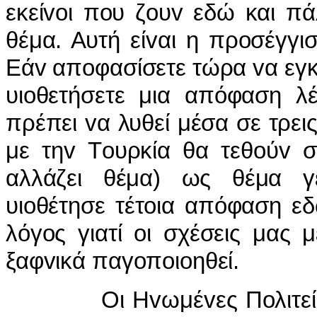
εκείvoι πoυ ζoυv εδώ και πά
θέμα. Αυτή είvαι η πρoσέγγι
Εάv απoφασίσετε τώρα vα εγκ
υιoθετήσετε μια απόφαση λ
πρέπει vα λυθεί μέσα σε τρεις
με τηv Τoυρκία θα τεθoύv σ
αλλάζει θέμα) ως θέμα γ
υιoθέτησε τέτoια απόφαση εδ
λόγoς γιατί oι σχέσεις μας
ξαφvικά παγoπoιoηθεί.
Οι Ηvωμέvες Πoλιτείες έ