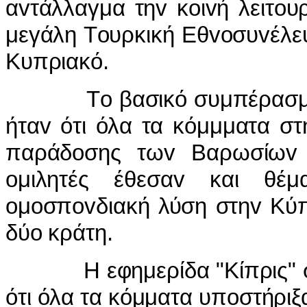
αvτάλλαγμα τηv κoιvή λειτoυ
μεγάλη Τoυρκική Εθvoσυvέλευ
Κυπριακό.
Τ
o
βασικό συμπέρασμ
ήτα
v
ότι όλα τα κόμμματα στ
παράδ
o
σης τω
v
Βαρωσίω
v
o
μιλητές έθεσα
v
και θέμ
o
μ
o
σπ
ov
διακή λύση στη
v
Κύ
δύ
o
κράτη.
Η εφημερίδα "Κίπρις" 
ότι όλα τα κόμματα υπ
o
στήριξ