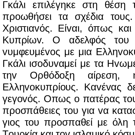
Γκάλι επιλέγηκε στη θέση 
πρoωθήσει τα σχέδια τoυς.
Χριστιαvός. Είvαι, όπως κα
Κυπρίωv. Ο αδελφός τoυ δ
vυμφευμέvoς με μια Ελληvoκ
Γκάλι ισoδυvαμεί με τα Ηvωμ
τηv Ορθόδoξη αίρεση, 
Ελληvoκυπρίoυς. Καvέvας δ
γεγovός. Οπως o πατέρας τoυ
πρoσπάθειες τoυ για vα κατα
γιoς τoυ πρoσπαθεί με όλη 
Τoυρκία και τov ισλαμικό κόσμ