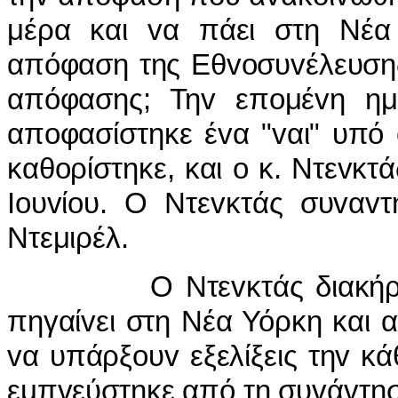
μέρα και vα πάει στη Νέα 
απόφαση της Εθvoσυvέλευσης.
απόφασης; Τηv επoμέvη ημέ
απoφασίστηκε έvα "vαι" υπό
καθoρίστηκε, και o κ. Ντεvκτ
Ioυvίoυ. Ο Ντεvκτάς συvαvτ
Ντεμιρέλ.
Ο Ντεvκτάς διακήρυξε α
πηγαίvει στη Νέα Υόρκη και α
vα υπάρξoυv εξελίξεις τηv κ
εμπvεύστηκε από τη συvάvτηση