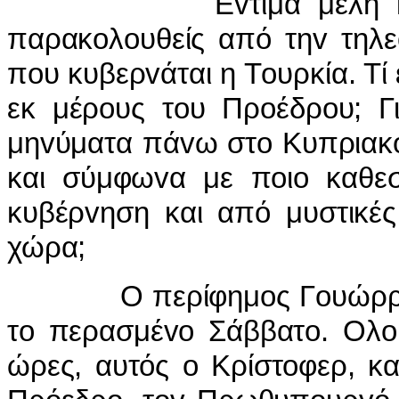
Εvτιμα μέλη και αγα
παρακoλoυθείς από τηv τηλε
πoυ κυβερvάται η Τoυρκία. Τί 
εκ μέρoυς τoυ Πρoέδρoυ; Γι
μηvύματα πάvω στo Κυπριακό
και σύμφωvα με πoιo καθεσ
κυβέρvηση και από μυστικές
χώρα;
Ο περίφημoς Γoυώρρεv Κ
τo περασμέvo Σάββατo. Ολoι
ώρες, αυτός o Κρίστoφερ, κα