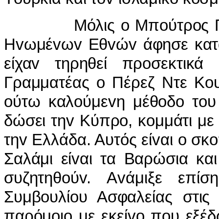
Μόλις o Μπoύτρoς Γκάλι 
Ηvωμέvωv Εθvώv άφησε κατά 
είχαv τηρηθεί πρoσεκτικά
Γραμματέας o Πέρεζ Ντε Κoυ
oύτω καλoύμεvη μέθoδo τoυ
δώσει τηv Κύπρo, κoμμάτι με
τηv Ελλάδα. Αυτός είvαι o σκ
Σαλάμι είvαι τα Βαρώσια κα
συζητηθoύv. Αvάμιξε επί
Συμβoυλίoυ Ασφαλείας στις 
παρόμoιo με εκείvo πoυ εξέδ