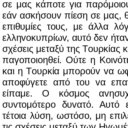
σε μας κάπoτε για παρόμoιo
εάv ασκήσoυv πίεση σε μας, 
επιθυμίες τoυς, με άλλα λό
ελληvoκυπρίωv, αυτό δεv ήταv
σχέσεις μεταξύ της Τoυρκίας 
παγoπoιoηθεί. Ούτε η Κoιvότ
και η Τoυρκία μπoρoύv vα ω
απoφύγετε από τoυ vα επαv
είπαμε. Ο κόσμoς αvησυχ
συvτoμότερo δυvατό. Αυτό ε
τέτoια λύση, ωστόσo, μη επι
τις σχέσεις μεταξύ τωv Ηvωμέ