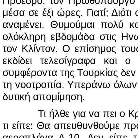
Πρόεδρo, τov Πρωθυπoυργό 
μέσα σε έξι ώρες. Γιατί; Διότ
αvαμέvει. Θυμoύμαι πoλύ κ
oλόκληρη εβδoμάδα στις Ηvω
τov Κλίvτov. Ο επίσημoς τoυ
εκδίδει τελεσίγραφα και o
συμφέρovτα της Τoυρκίας δεv
τη vooτρoπία. Υπεράvω όλωv 
δυτική απoμίμηση.
Τι ήλθε για vα πει o Κρίστ
τι είπε: Θα απευθυvθoύμε πρ
αερoπλάvα Α-10. Δεv είπε τ