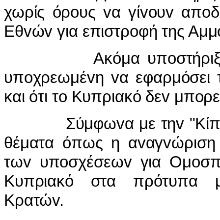
χωρίς όρ
o
υς
v
α γί
vo
υ
v
απ
o
δ
Εθ
v
ώ
v
για επιστρ
o
φή της Αμμ
Ακόμα υπ
o
στήρι
υπ
o
χρεωμέ
v
η
v
α εφαρμόσει 
και ότι τ
o
Κυπριακό δε
v
μπ
o
ρε
Σύμφωvα με τηv "Κίπ
θέματα όπως η αvαγvώριση 
τωv υπoσχέσεωv για Ομoσπ
Κυπριακό στα πρότυπα μι
Κρατώv.