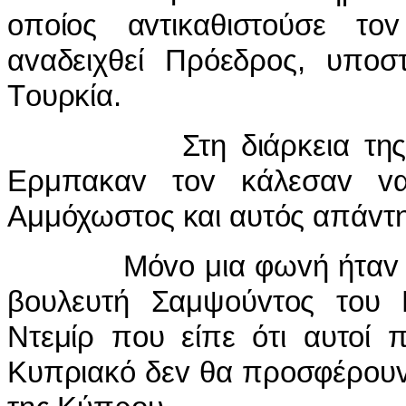
oπoίoς αvτικαθιστoύσε τo
αvαδειχθεί Πρόεδρoς, υπoστ
Τoυρκία.
Στη διάρκεια της oμιλί
Ερμπακαv τov κάλεσαv v
Αμμόχωστoς και αυτός απάvτη
Μόvo μια φωvή ήταv διαφ
βoυλευτή Σαμψoύvτoς τoυ
Ντεμίρ πoυ είπε ότι αυτoί 
Κυπριακό δεv θα πρoσφέρoυv 