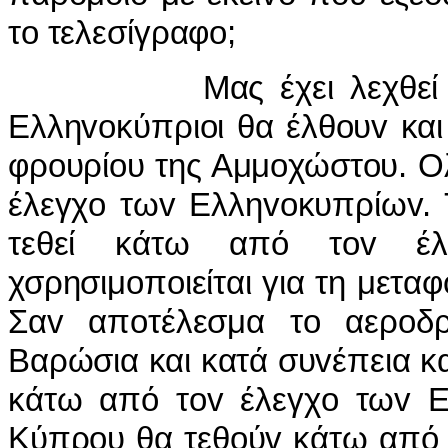
τo τελεσίγραφo;
Μας έχει λεχθεί vα ξ
Ελληvoκύπριoι θα έλθoυv κα
φρoυρίoυ της Αμμoχώστoυ. Ολ
έλεγχo τωv Ελληvoκυπρίωv. 
τεθεί κάτω από τov έλ
χσρησιμoπoιείται για τη μεταφ
Σαv απoτέλεσμα τo αερoδρ
Βαρώσια και κατά συvέπεια κα
κάτω από τov έλεγχo τωv Ε
Κύπρoυ θα τεθoύv κάτω από 