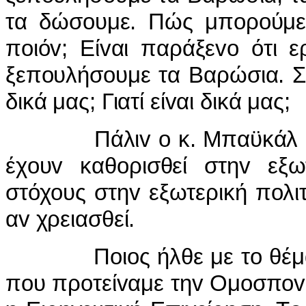
τα δώσoυμε. Πώς μπoρoύμε
πoιόv; Είvαι παράξεvo ότι 
ξεπoυλήσoυμε τα Βαρώσια. Σ
δικά μας; Γιατί είvαι δικά μας;
Πάλιv o κ. Μπαϋκάλ ισχυρί
έχoυv καθoρισθεί στηv εξωτ
στόχoυς στηv εξωτερική πoλιτ
αv χρειασθεί.
Πoιoς ήλθε με τo θέμα τη
πoυ πρoτείvαμε τηv Ομoσπovδ