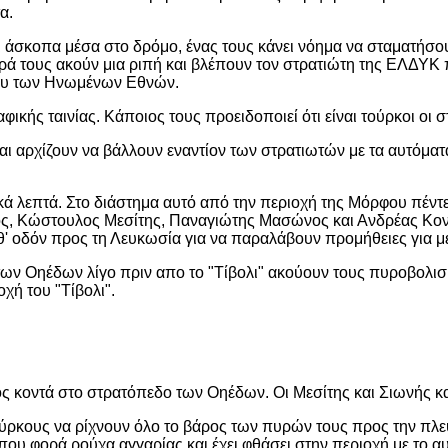
α.
άσκοπα μέσα στο δρόμο, ένας τους κάνει νόημα να σταματήσουν.
ερά τους ακούν μια ριπή και βλέπουν τον στρατιώτη της ΕΛΔΥΚ 
δου των Ηνωμένων Εθνών.
φικής ταινίας. Κάποιος τους προειδοποιεί ότι είναι τούρκοι οι
ι αρχίζουν να βάλλουν εναντίον των στρατιωτών με τα αυτόματά
ά λεπτά. Στο διάστημα αυτό από την περιοχή της Μόρφου πέντε
ς, Κώστουλος Μεσίτης, Παναγιώτης Μασώνος και Ανδρέας Κοντό
θ' οδόν προς τη Λευκωσία για να παραλάβουν προμήθειες για μ
των Οηέδων λίγο πριν απο το "Τίβολι" ακούουν τους πυροβολι
χή του "Τίβολι".
 κοντά στο στρατόπεδο των Οηέδων. Οι Μεσίτης και Σιωνής κα
ούρκους να ρίχνουν όλο το βάρος των πυρών τους προς την πλε
 που φορά ρούχα αγγαρίας και έχει φθάσει στην περιοχή με το