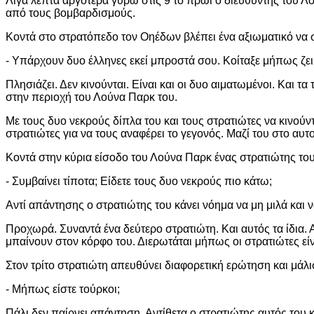
Λίγα λεπτά αργότερα γύρω στις 9 το πρωί ο διευθυντής του Λ
από τους βομβαρδισμούς.
Κοντά στο στρατόπεδο τον Οηέδων βλέπει ένα αξιωματικό να 
- Υπάρχουν δυο έλληνες εκεί μπροστά σου. Κοίταξε μήπως ζει
Πλησιάζει. Δεν κινούνται. Είναι και οι δυο αιματωμένοι. Και 
στην περιοχή του Λούνα Παρκ του.
Με τους δυο νεκρούς δίπλα του και τους στρατιώτες να κινούν
στρατιώτες για να τους αναφέρει το γεγονός. Μαζί του στο αυτοκ
Κοντά στην κύρια είσοδο του Λούνα Παρκ ένας στρατιώτης του 
- Συμβαίνει τίποτα; Είδετε τους δυο νεκρούς πιο κάτω;
Αντί απάντησης ο στρατιώτης του κάνει νόημα να μη μιλά και ν
Προχωρά. Συναντά ένα δεύτερο στρατιώτη. Και αυτός τα ίδια. 
μπαίνουν στον κόρφο του. Διερωτάται μήπως οι στρατιώτες είνα
Στον τρίτο στρατιώτη απευθύνει διαφορετική ερώτηση και μάλι
- Μήπως είστε τούρκοι;
Πάλι δεν παίρνει απάντηση. Αντίθετα ο στρατιώτης αυτός του 