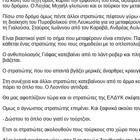
Για καλή του τύχη όμως κάμνει την εμφάνιση του ένας αξιωματ
του δρόμου. Ο Λοχίας Μιχαήλ γλυτώνει και οι τούρκοι τον μετα
Πίσω στο δρόμο όμως πέντε άλλοι στρατιώτες πέφτουν γύρω σ
τη διοίκηση του Πυροβολικού στη Λευκωσία για να μεταφέρουν
τη Γιαλούσα, Σταύρος Ιωάννου από τον Καραβά, Ανδρέας Αυλ
Είναι βιαστικοί γιατί το σήμα που μεταφέρουν είναι επείγον.
κάθεται ένας στρατιώτης που τους σημαδεύει με το οπλοπολυβ
Ο ανθυπολοαγός Γιάφας κατεβαίνει από το λάντ-ροβερ και πλη
βιάζεται.
Ο στρατιώτης που του απαντά βγάζει μερικές άναρθρες κραυγές
Στη συνέχεια και άλλοι στρατιώτες κατεβαίνουν από το άρμα κ
πάρει το όπλο του. Ο Λεοντίου αντιδρά.
Θα μας αφοπλίζουν τώρα και οι στρατιώτες της ΕΛΔΥΚ σκέφτε
Ομως ο άγνωστος στρατιώτης επιμένει. Και ξαφνικά ακούει το
- Δώστου το όπλο σου γιατί εν τούρτζιοι.
Ετσι οι στρατιώτες ακολουθούν τους τούρκους στο χώρο που κρ