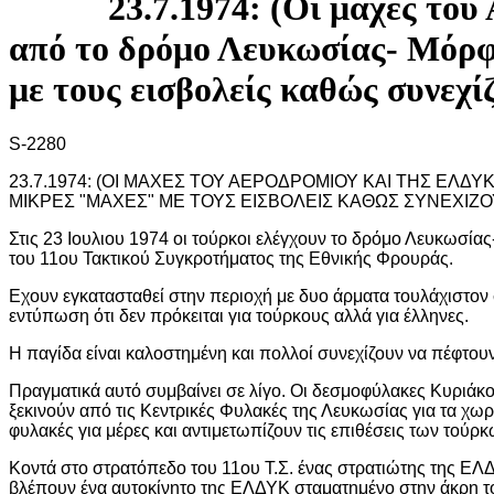
23.7.1974: (Οι μάχες το
από το δρόμο Λευκωσίας- Μόρφ
με τους εισβολείς καθώς συνεχί
S-2280
23.7.1974: (ΟΙ ΜΑΧΕΣ ΤΟΥ ΑΕΡΟΔΡΟΜΙΟΥ ΚΑΙ ΤΗΣ ΕΛ
ΜΙΚΡΕΣ "ΜΑΧΕΣ" ΜΕ ΤΟΥΣ ΕΙΣΒΟΛΕΙΣ ΚΑΘΩΣ ΣΥΝΕΧΙΖ
Στις 23 Ιουλιου 1974 οι τούρκοι ελέγχουν το δρόμο Λευκωσί
του 11ου Τακτικού Συγκροτήματος της Εθνικής Φρουράς.
Εχουν εγκατασταθεί στην περιοχή με δυο άρματα τουλάχιστον σ
εντύπωση ότι δεν πρόκειται για τούρκους αλλά για έλληνες.
Η παγίδα είναι καλοστημένη και πολλοί συνεχίζουν να πέφτουν
Πραγματικά αυτό συμβαίνει σε λίγο. Οι δεσμοφύλακες Κυριά
ξεκινούν από τις Κεντρικές Φυλακές της Λευκωσίας για τα χωρ
φυλακές για μέρες και αντιμετωπίζουν τις επιθέσεις των τού
Κοντά στο στρατόπεδο του 11ου Τ.Σ. ένας στρατιώτης της ΕΛΔ
βλέπουν ένα αυτοκίνητο της ΕΛΔΥΚ σταματημένο στην άκρη του