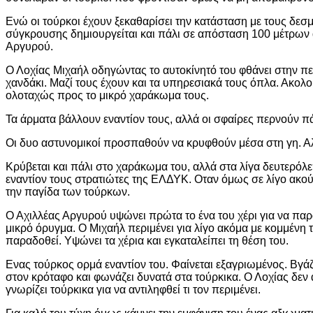
Ενώ οι τούρκοι έχουν ξεκαθαρίσει την κατάσταση με τους δεσμ
σύγκρουσης δημιουργείται και πάλι σε απόσταση 100 μέτρων α
Αργυρού.
Ο Λοχίας Μιχαήλ οδηγώντας το αυτοκίνητό του φθάνει στην πε
χανδάκι. Μαζί τους έχουν και τα υπηρεσιακά τους όπλα. Ακο
ολοταχώς προς το μικρό χαράκωμα τους.
Τα άρματα βάλλουν εναντίον τους, αλλά οι σφαίρες περνούν π
Οι δυο αστυνομικοί προσπαθούν να κρυφθούν μέσα στη γη. Αλλ
Κρύβεται και πάλι στο χαράκωμα του, αλλά στα λίγα δευτερόλεπ
εναντίον τους στρατιώτες της ΕΛΔΥΚ. Οταν όμως σε λίγο ακούε
την παγίδα των τούρκων.
Ο Αχιλλέας Αργυρού υψώνει πρώτα το ένα του χέρι για να παραδ
μικρό όρυγμα. Ο Μιχαήλ περιμένει για λίγο ακόμα με κομμένη 
παραδοθεί. Υψώνει τα χέρια και εγκαταλείπει τη θέση του.
Ενας τούρκος ορμά εναντίον του. Φαίνεται εξαγριωμένος. Βγάζε
στον κρόταφο και φωνάζει δυνατά στα τούρκικα. Ο Λοχίας δεν αν
γνωρίζει τούρκικα για να αντιληφθεί τι τον περιμένει.