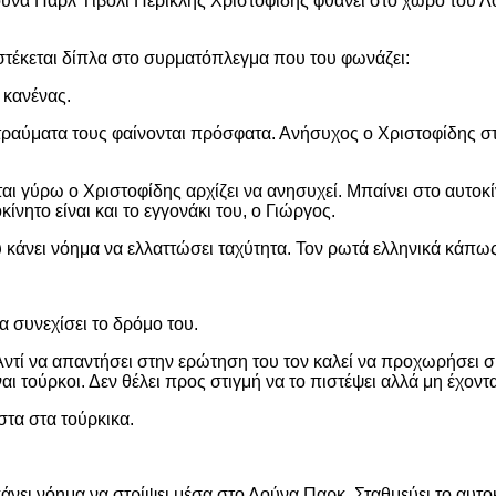
ούνα Παρλ Τίβολι Περικλής Χριστοφίδης φθάνει στο χώρο του Λ
στέκεται δίπλα στο συρματόπλεγμα που του φωνάζει:
 κανένας.
τα τραύματα τους φαίνονται πρόσφατα. Ανήσυχος ο Χριστοφίδης σ
ται γύρω ο Χριστοφίδης αρχίζει να ανησυχεί. Μπαίνει στο αυτοκ
ίνητο είναι και το εγγονάκι του, ο Γιώργος.
κάνει νόημα να ελλαττώσει ταχύτητα. Τον ρωτά ελληνικά κάπως 
α συνεχίσει το δρόμο του.
Αντί να απαντήσει στην ερώτηση του τον καλεί να προχωρήσει σ
ι τούρκοι. Δεν θέλει προς στιγμή να το πιστέψει αλλά μη έχοντα
στα στα τούρκικα.
κάνει νόημα να στρίψει μέσα στο Λούνα Παρκ. Σταθμεύει το αυτο