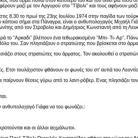
ικός που ορμά πάνω στον κατότερο του και του δίνει μια τόσο δ
φέρουν μαζί με τον Αργυρού στο "Τίβολι" και τους αφήνουν μαζί
τις 8.30 το πρωί της 23ης Ιουλίου 1974 στην παγίδα των τού
 κάποιο σήμα στα Πάναγρα, είναι ο ανθυπολοχαγός Μιχαήλ Γιάφα
ωνίτης από τον Στροβολο και Δημήτριος Κωνσταντή από τη Λευ
 Παρά το "Αρκαδι" βλέπουν ένα τεθωρακισμένο "Μπι- Τι- Αρ". Πά
όλο του. Σαν πλησιάζουν ο στρατιώτης που βρίσκεται στο άρμα
σιάζει στους στρατιώτες του άρματος. Τον ακολουθεί ο στρατιώ
. Ετσι τουλάχιστον φθάνουν οι φωνές του στ' αυτιά του Λεοντί
αι παίρνουν θέσεις γύρω από το λαντ-ρόβερ. Ενας πλησιάζει τον
ται.
ν ανθυπολοχαγό Γιάφα να του φωνάζει.:
οτούνται και οι άλλοι αιχμάλωτοι.