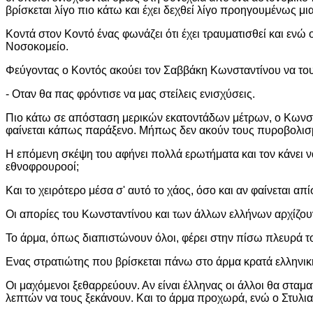
βρίσκεται λίγο πιο κάτω και έχει δεχθεί λίγο προηγουμένως μια
Κοντά στον Κοντό ένας φωνάζει ότι έχει τραυματισθεί και ενώ 
Νοσοκομείο.
Φεύγοντας ο Κοντός ακούει τον Σαββάκη Κωνσταντίνου να του
- Οταν θα πας φρόντισε να μας στείλεις ενισχύσεις.
Πιο κάτω σε απόσταση μερικών εκατοντάδων μέτρων, ο Κωνστα
φαίνεται κάπως παράξενο. Μήπως δεν ακούν τους πυροβολισμ
Η επόμενη σκέψη του αφήνει πολλά ερωτήματα και τον κάνει 
εθνοφρουροοί;
Και το χειρότερο μέσα σ' αυτό το χάος, όσο και αν φαίνεται απ
Οι απορίες του Κωνσταντίνου και των άλλων ελλήνων αρχίζουν
Το άρμα, όπως διαπιστώνουν όλοι, φέρει στην πίσω πλευρά το
Ενας στρατιώτης που βρίσκεται πάνω στο άρμα κρατά ελληνική
Οι μαχόμενοι ξεθαρρεύουν. Αν είναι έλληνας οι άλλοι θα σταμ
λεπτών να τους ξεκάνουν. Και το άρμα προχωρά, ενώ ο Στυλι