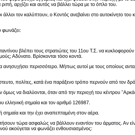
 ριπή, αρχίζει και αυτός να βάλλει τώρα με το όπλο του.
οι άλλοι τον καλύπτουν, ο Κοντός ανεβαίνει στο αυτοκίνητο του 
 φωνάζει:
ντίνου βλέπει τους στρατιώτες του 11ου Τ.Σ. να κυκλοφορούν 
ούς; Αδύνατο. Βρίσκονται τόσο κοντά.
να ανησυχήσει περισσότερο. Μήπως αυτοί με τους οποίους αντα
ίστευτο, πολίτες, κατά ένα παράξενο τρόπο περνούν από τον δρόμ
 όμως να διαλύονται, όταν από την περιοχή του κέντρου "Αρκάδ
υ ελληνική σημαία και τον αριθμό 126987.
 σημαία και την έχει αναπεπταμένη στον αέρα.
ατήσουν τώρα ασφαλώς να βάλλουν εναντίον του άρματος. Αν είν
ανού ακούγεται να φωνάζει ενθουσιασμένος: