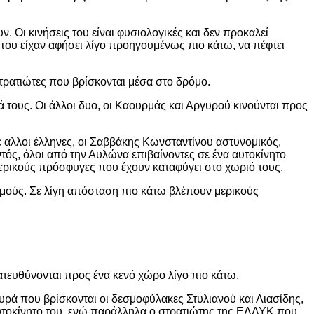
 Οι κινήσεις του είναι φυσιολογικές και δεν προκαλεί
που είχαν αφήσει λίγο προηγουμένως πιο κάτω, να πέφτει
 στρατιώτες που βρίσκονται μέσα στο δρόμο.
 τους. Οι άλλοι δυο, οι Καουρμάς και Αργυρού κινούνται προς
 αλλοι έλληνες, οι Σαββάκης Κωνσταντίνου αστυνομικός,
ς, όλοι από την Αυλώνα επιβαίνοντες σε ένα αυτοκίνητο
ερικούς πρόσφυγες που έχουν καταφύγει στο χωριό τους.
σμούς. Σε λίγη απόσταση πιο κάτω βλέπουν μερικούς
τευθύνονται προς ένα κενό χώρο λίγο πιο κάτω.
υρά που βρίσκονται οι δεσμοφύλακες Στυλιανού και Λιασίδης,
 αυτοκίνητο του, ενώ παράλληλα ο στρατιώτης της ΕΛΔΥΚ που