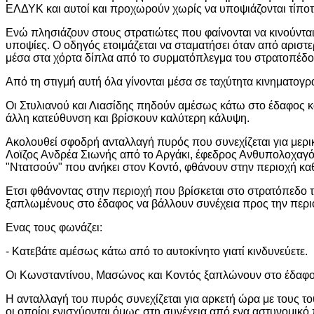
ΕΛΔΥΚ και αυτοί και προχωρούν χωρίς να υποψιάζονται τίποτ
Ενώ πλησιάζουν στους στρατιώτες που φαίνονται να κινούνται 
υποψίες. Ο οδηγός ετοιμάζεται να σταματήσει όταν από αριστ
μέσα στα χόρτα δίπλα από το συρματόπλεγμα του στρατοπέ
Από τη στιγμή αυτή όλα γίνονται μέσα σε ταχύτητα κινηματογρα
Οι Στυλιανού και Λιασίδης πηδούν αμέσως κάτω στο έδαφος κα
άλλη κατεύθυνση και βρίσκουν καλύτερη κάλυψη.
Ακολουθεί σφοδρή ανταλλαγή πυρός που συνεχίζεται για μερικ
Λοϊζος Ανδρέα Σιωνής από το Αργάκι, έφεδρος Ανθυπολοχαγό
"Ντατσούν" που ανήκει στον Κοντό, φθάνουν στην περιοχή κα
Ετσι φθάνοντας στην περιοχή που βρίσκεται στο στρατόπεδο 
ξαπλωμένους στο έδαφος να βάλλουν συνέχεια προς την περιο
Ενας τους φωνάζει:
- Κατεβάτε αμέσως κάτω από το αυτοκίνητο γιατί κινδυνεύετε.
Οι Κωνσταντίνου, Μασώνος και Κοντός ξαπλώνουν στο έδαφος
Η ανταλλαγή του πυρός συνεχίζεται για αρκετή ώρα με τους τ
οι οποίοι ενισχύονται όμως στη συνέχεια από ενα αστυνομικό