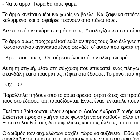
- Να το άρμα. Τώρα θα τους φάμε.
Το άρμα κινείται αμέριμνα χωρίς να βάλλει. Και ξαφνικά στρέ
καλυμμένοι και οι σφαίρες περνούν από πάνω τους.
Δεν πιστεύουν ακόμα στα μάτια τους. Υπολογίζουν ότι αυτοί π
Το άρμα όμως προχωρεί κατ' ευθείαν προς τους δυο έλληνες 
Κωνσταντίνου αγανακτισμένος φωνάζει σ' αυτόν που κρατά τη
- Βρε... που πάεις...Οι τούρκοι είναι από την άλλη πλευρά...
Αυτή τη στιγμή, μέσα στη σύγχυση που επικρατεί, ένας πληγωμέ
σκανδάλη και ο τραυματίας πέφτει στο έδαφος. Το μόνο που πρ
- Οχι....Ο...
Παράλληλα πηδούν από το άρμα αρκετοί στρατιώτες και προτ
τους στο έδαφος και παραδίδονται. Ενας, ένας, εγκαταλείπουν τ
Εκεί που βρίσκονται μένουν όμως οι Λοϊζος Ανδρέα Σιωνής κ
Σκέφτεται προς στιγμή να τους φωνάξει να σηκωθούν, αλλά υπ
Ετσι ακολουθεί τους δεσμοφύλακες και τους άλλους που οι τού
Ο αριθμός των αιχμαλώτων αρχίζει τώρα να αυξάνεται. Εδώ ή
συνέλαβαν οι τούρκοι που φρόντισαν όμως να μη απομακρύνο