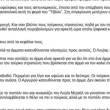
οφύλακες και τους αστυνομικούς, έπειτα από την επέμβαση του 
νατολικά αυτή τη φορά του "Τίβολι". Στη σύγκρουση μετέχουν ο
ριοχή. Και σαν βλέπει τους τούρκους στρατιώτες πηδά με τον σ
λουθεί ανταλλαγή πυροβολισμών για αρκετή ώρα οπότε ξαφνικά 
άνω από τα κεφάλια τους.
ά τα άρματα κατευθύνονται ολοταχώς προς αυτούς. Ο Λοχίας Μιχ
τα που κοιτάζει το άρμα είναι αρκετά για να δει ότι στο ένα άρ
ι τον τούρκο στρατιώτη που βρίσκεται στο άρμα να τον καλεί σ
οθεί. Περιμένει για λίγο και υψώνει και το δεύτερο. Οι τούρκοι
την ανάσα. Ο Αργυρού κατευθύνεται προς το άρμα. Δεν ακούει τί
ι το πιστόλι του και αναγκάζει τον Λοχία Μιχαήλ να γονατίσει 
τιλαμβάνεται τι θέλει να πει ο τούρκος αλλά με το πιστόλι στον