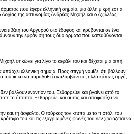
άρματος που έφερε ελληνική σημαία, μια άλλη μικρή εστία
 Λοχίας της αστυνομίας Ανδρέας Μιχαήλ και ο Αχιλλέας
υνεπιβάτη του Αργυρού στο έδαφος και κρύβονται σε ένα
κάμνουν την εμφάνιση τους δυο άρματα που κατευθύνονται
αήλ σηκώνει για λίγο το κεφάλι του και δέχεται μια ριπή.
μα υπάρχει ελληνική σημαία. Προς στιγμή νομίζει ότι βάλλουν
τα τούρκικα να παραδοθεί αντιλαμβάνεται, αλλά κάπως αργά,
 δεν βάλλουν εναντίον του. Ξεθαρρεύει και βγαίνει από το
ποτε το ύποπτο. Ξεθαρρεύει και αυτός και αποφασίζει να
στην καυτή άσφαλτο. Ο τούρκος τον κτυπά με το πιστόλι του
 κρόταφο του και τις εξαγριωμένες φωνές του δεν χρειάζεται να