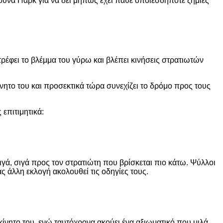
ούνα Παρκ για να δει μήπως έχει πάθε οποιεσδήποτε ζημιές
τρέφει το βλέμμα του γύρω και βλέπει κινήσεις στρατιωτών
ίνητο του και προσεκτικά τώρα συνεχίζει το δρόμο προς τους
επιτιμητικά:
ιγά, σιγά προς τον στρατιώτη που βρίσκεται πιο κάτω. Ψύλλοι
ς άλλη εκλογή ακολουθεί τις οδηγίες τους.
κίνητο του, ενώ ταυτόχρονα ακούει ένα αξιωματικό που μιλά