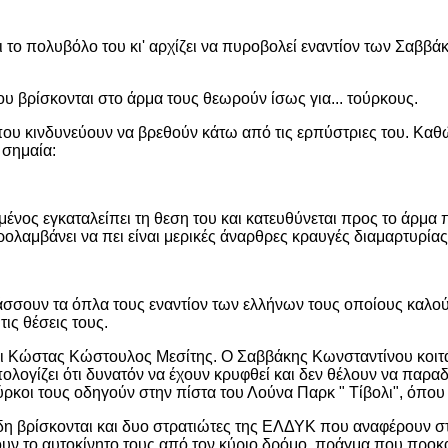
φει το πολυβόλο του κι' αρχίζει να πυροβολεί εναντίον των Σαβ
ου βρίσκονται στο άρμα τους θεωρούν ίσως για... τούρκους.
που κινδυνεύουν να βρεθούν κάτω από τις ερπύστριες του. Καθ
 σημαία:
νος εγκαταλείπει τη θεση του και κατευθύνεται προς το άρμα πο
ολαμβάνει να πει είναι μερικές άναρθρες κραυγές διαμαρτυρίας
άσσουν τα όπλα τους εναντίον των ελλήνων τους οποίους καλο
ις θέσεις τους.
αι Κώστας Κώστουλος Μεσίτης. Ο Σαββάκης Κωνσταντίνου κοιτάζ
ολογίζει ότι δυνατόν να έχουν κρυφθεί και δεν θέλουν να παρα
ρκοι τους οδηγούν στην πίστα του Λούνα Παρκ " Τίβολι", όπου β
δη βρίσκονται και δυο στρατιώτες της ΕΛΔΥΚ που αναφέρουν σ
υν το αυτοκίνητο τους από τον κύριο δρόμο, πράγμα που προκ