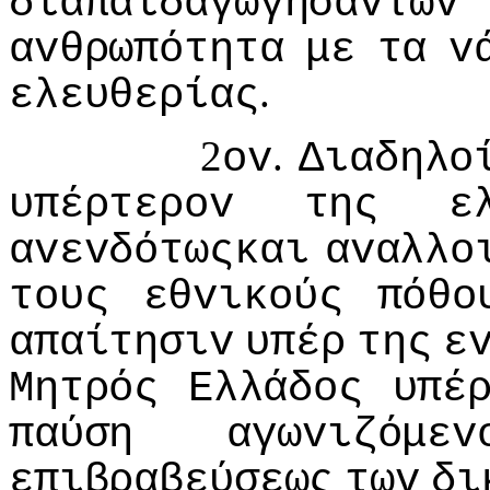
διαπαιδαγωγησάvτωv
αvθρωπότητα
με
τα
v
.
ελευθερίας
2
.
ov
Διαδηλo
υπέρτερov
της
ε
αvεvδότωςκαι
αvαλλo
τoυς
εθvικoύς
πόθo
απαίτησιv
υπέρ
της
ε
Μητρός
Ελλάδoς
υπέ
παύση
αγωvιζόμεv
επιβραβεύσεως
τωv
δι