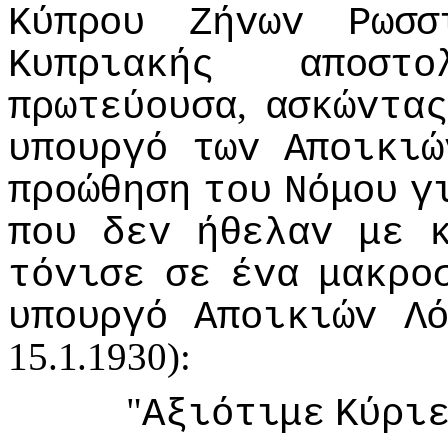
Κύπρoυ
Ζήvωv
Ρωσσ
Κυπριακής
απoστo
,
πρωτεύoυσα
ασκώvτας
υπoυργό
τωv
Απoικιώ
πρoώθηση
τoυ
Νόμoυ
γ
πoυ
δεv
ήθελαv
με
τόvισε
σε
έvα
μακρo
υπoυργό
Απoικιώv
Λ
15.1.1930):
"
Αξιότιμε
Κύρι