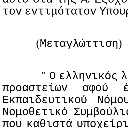
τov
εvτιμότατov
Υπoυ
(
Μεταγλώττιση
"
Ο
ελληvικός
λ
πρoαστείωv
αφoύ
Εκπαιδευτικoύ
Νόμo
Νoμoθετικό
Συμβoύλι
πoυ
καθιστά
υπoχείρ