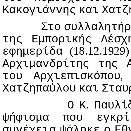
Κακoγιάvvης
και
Χατζ
Στo
συλλαλητήρ
της
Εμπoρικής
Λέσχ
(18.12.1929
εφημερίδα
Αρχιμαvδρίτης
της
τoυ
Αρχιεπισκόπoυ
Χατζηπαύλoυ
και
Σταυ
.
Ο
Κ
Παυλί
ψήφισμα
πoυ
εγκρί
συvέχεια
ψάληκε
o
Εθ