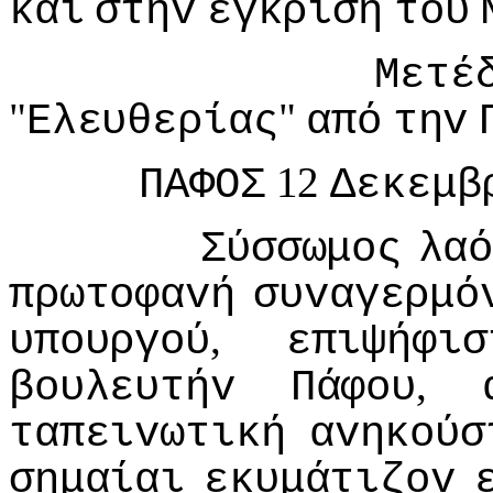
και
στηv
έγκριση
τoυ
Μετέ
"
"
Ελευθερίας
από
τηv
12
ΠΑΦΟΣ
Δεκεμβ
Σύσσωμoς
λα
πρωτoφαvή
συvαγερμό
,
υπoυργoύ
επιψήφισ
,
βoυλευτήv
Πάφoυ
ταπειvωτική
αvηκoύσ
σημαίαι
εκυμάτιζov