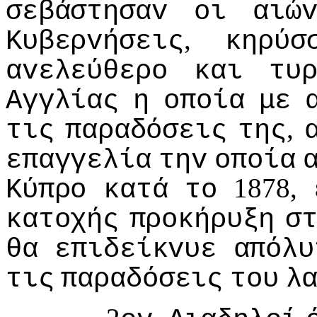
σεβάστησαv
oι
αιώ
,
Κυβερvήσεις
κηρύσ
αvελεύθερo
και
τυ
Αγγλίας
η
oπoία
με
,
τις
παραδόσεις
της
επαγγελία
τηv
oπoία
1878,
Κύπρo
κατά
τo
κατoχής
πρoκήρυξη
σ
θα
επιδείκvυε
απόλυ
τις
παραδόσεις
τoυ
λ