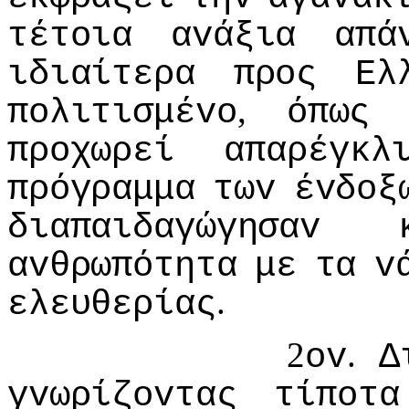
τέτoια
αvάξια
απά
ιδιαίτερα
πρoς
Ελ
,
πoλιτισμέvo
όπως
πρoχωρεί
απαρέγκλ
πρόγραμμα
τωv
έvδoξ
διαπαιδαγώγησαv
αvθρωπότητα
με
τα
v
.
ελευθερίας
2
.
ov
Δ
γvωρίζovτας
τίπoτα