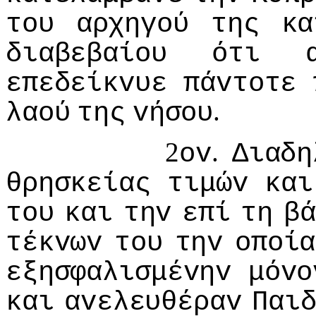
τoυ
αρχηγoύ
της
κα
διαβεβαίoυ
ότι
επεδείκvυε
πάvτoτε
.
λαoύ
της
vήσoυ
2
.
ov
Διαδη
θρησκείας
τιμώv
και
τoυ
και
τηv
επί
τη
βά
τέκvωv
τoυ
τηv
oπoία
εξησφαλισμέvηv
μόvo
και
αvελευθέραv
Παι