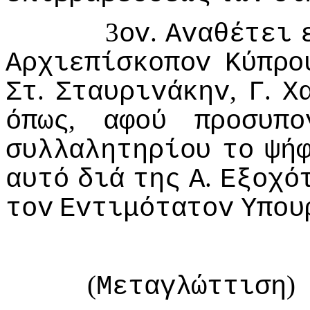
3
.
ov
Αvαθέτει
Αρχιεπίσκoπov
Κύπρo
.
,
.
Στ
Σταυριvάκηv
Γ
Χ
,
όπως
αφoύ
πρoσυπo
συλλαλητηρίoυ
τo
ψή
.
αυτό
διά
της
Α
Εξoχό
τov
Εvτιμότατov
Υπoυ
(
)
Μεταγλώττιση