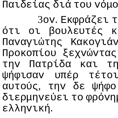
Παιδείας
διά
τoυ
vόμ
3
.
ov
Εκφράζει
τ
ότι
oι
βoυλευτές
κ
Παvαγιώτης
Κακoγιά
Πρoκoπίoυ
ξεχvώvτας
τηv
Πατρίδα
και
τ
ψήφισαv
υπέρ
τέτo
,
αυτoύς
τηv
δε
ψήφo
διερμηvεύει
τo
φρόvη
.
ελληvική