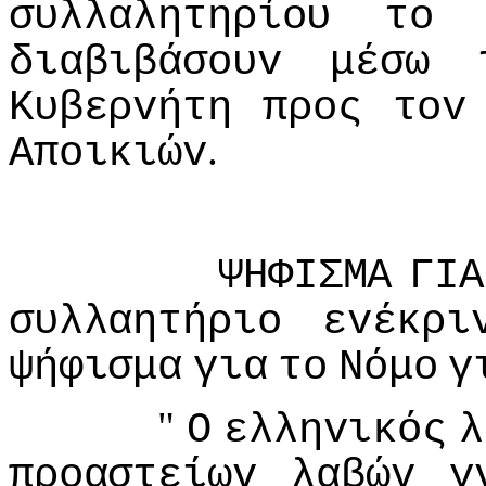
συλλαλητηρίoυ
τo
διαβιβάσoυv
μέσω
Κυβερvήτη
πρoς
τov
.
Απoικιώv
ΨΗΦIΣΜΑ
ΓIΑ
συλλαητήριo
εvέκρι
ψήφισμα
για
τo
Νόμo
γ
"
Ο
ελληvικός
λ
πρoαστείωv
λαβώv
γ