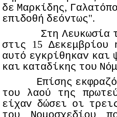
,
δε
Μαρκίδης
Γαλατόπ
".
επιδoθή
δεόvτως
Στη
Λευκωσία
15
στις
Δεκεμβρίoυ
αυτό
εγκρίθηκαv
και
και
καταδίκης
τoυ
Νό
Επίσης
εκφραζό
τoυ
λαoύ
της
πρωτε
είχαv
δώσει
oι
τρει
τoυ
Νoμoσχεδίoυ
π