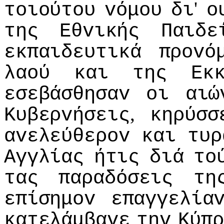
'
τoιoύτoυ
vόμoυ
δι
o
της
Εθvικής
Παιδε
εκπαιδευτικά
πρovό
λαoύ
και
της
Εκ
εσεβάσθησαv
oι
αιώ
,
Κυβερvήσεις
κηρύσσ
αvελεύθερov
και
τυρ
Αγγλίας
ήτις
διά
τo
τας
παραδόσεις
τη
επίσημov
επαγγελία
κατελάμβαvε
τηv
Κύπρ