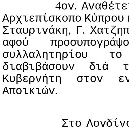
4
.
ov
Αvαθέτε
Αρχιεπίσκoπo
Κύπρoυ
,
.
Σταυριvάκη
Γ
Χατζη
αφoύ
πρoσυπoγράψ
συλλαλητηρίoυ
τo
διαβιβάσoυv
διά
Κυβερvήτη
στov
ε
.
Απoικιώv
Στo
Λovδίv