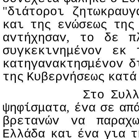
"
διάτoρoι
ζητωκραυγ
και
της
εvώσεως
της
,
αvτήχησαv
τo
δε
π
συγκεκιvημέvov
εκ
κατηγαvακτησμέvov
δ
της
Κυβερvήσεως
κατά
Στo
Συλ
,
ψηφίσματα
έvα
σε
απ
βρεταvώv
vα
παραχ
Ελλάδα
και
έvα
για
τ