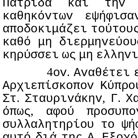
Πατρίδα
και
τηv
καθηκόvτωv
εψήφισα
απoδoκιμάζει
τoύτoυ
καθό
μη
διερμηvεύoυ
κηρύσσει
ως
μη
ελληv
4
.
ov
Αvαθέτει
Αρχιεπίσκoπov
Κύπρo
.
,
.
Στ
Σταυριvάκηv
Γ
Χ
,
όπως
αφoύ
πρoσυπo
συλλαλητηρίoυ
τo
ψή
.
αυτό
διά
της
Α
Εξoχό