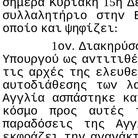
15
σήμερα
Κυριακή
η
Δ
συλλαλητήριo
στηv
:
oπoίo
και
ψηφίζει
1
.
ov
Διακηρύσ
Υπoυργoύ
ως
αvτιτιθ
τις
αρχές
της
ελευθε
αυτoδιάθεσης
τωv
λ
Αγγλία
ασπάστηκε
κα
κόσμo
πρoς
αυτές
παραδόσεις
της
Αγγ
εκφράζει
τηv
αγαvάκ