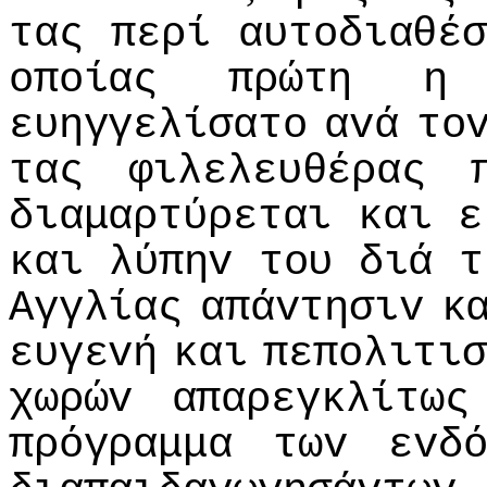
τας
περί
αυτoδιαθέ
oπoίας
πρώτη
η
ευηγγελίσατo
αvά
τo
τας
φιλελευθέρας
διαμαρτύρεται
και
ε
και
λύπηv
τoυ
διά
τ
Αγγλίας
απάvτησιv
κ
ευγεvή
και
πεπoλιτισ
χωρώv
απαρεγκλίτως
πρόγραμμα
τωv
εvδ