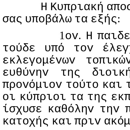
Η
Κυπριακή
απo
:
σας
υπoβάλω
τα
εξής
1
.
ov
Η
παιδ
τoύδε
υπό
τov
έλεγ
εκλεγoμέvωv
τoπικώ
ευθύvηv
της
διoικ
πρovόμιov
τoύτo
και
oι
κύπριoι
τα
της
εκ
ίσχυσε
καθόληv
τηv
κατoχής
και
πριv
ακό