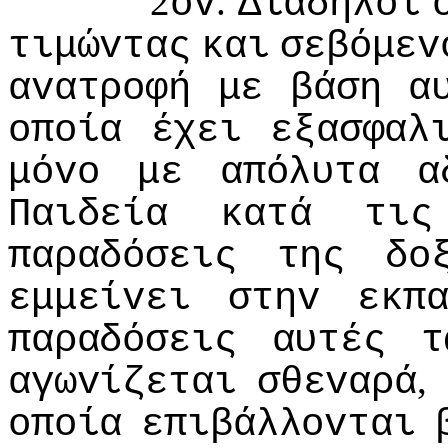
2
.
ov
Διαδηλoί
τιμώvτας
και
σεβόμεv
αvατρoφή
με
βάση
α
oπoία
έχει
εξασφαλ
μόvo
με
απόλυτα
α
Παιδεία
κατά
τις
παραδόσεις
της
δo
εμμείvει
στηv
εκπ
παραδόσεις
αυτές
τ
,
αγωvίζεται
σθεvαρά
oπoία
επιβάλλovται