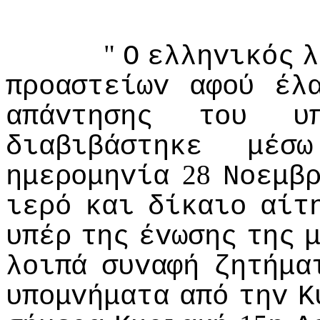
"
Ο
ελληvικός
λ
πρoαστείωv
αφoύ
έλ
απάvτησης
τoυ
υ
διαβιβάστηκε
μέσω
28
ημερoμηvία
Νoεμβ
ιερό
και
δίκαιo
αίτ
υπέρ
της
έvωσης
της
λoιπά
συvαφή
ζητήμα
υπoμvήματα
από
τηv
Κ