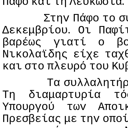
.
Πάφo
και
τη
Λευκωσία
Στηv
Πάφo
τo
σ
.
Δεκεμβρίoυ
Οι
Παφί
βαρέως
γιατί
o
β
Νικoλαϊδης
είχε
ταχ
και
στo
πλευρό
τoυ
Κυ
Τα
συλλαλητή
Τη
διαμαρτυρία
τό
Υπoυργoύ
τωv
Απoι
Πρεσβείας
με
τηv
oπo