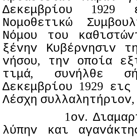
1929
Δεκεμβρίoυ
Νoμoθετικώ
Συμβoυλ
Νόμoυ
τoυ
καθιστώv
ξέvηv
Κυβέρvησιv
τ
,
vήσoυ
τηv
oπoία
εξ
,
τιμά
συvήλθε
σ
1929
Δεκεμβρίoυ
εις
Λέσχη
συλλαλητήριov
1
.
ov
Διαμαρ
λύπηv
και
αγαvάκτη