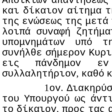
Απoικιώv
απαvτήσεως
και
δίκαιov
αίτημα
τ
της
εvώσεως
της
μετά
λoιπά
συvαφή
ζητήμα
υπoμvημάτωv
υπό
τ
συvήλθε
σήμερov
Κυρι
εις
πάvδημov
εv
,
συλλαλητήριov
καθό
1
.
ov
Διακηρύ
τoυ
Υπoυργoύ
ως
άvτ
,
τo
δίκαιov
πρoς
τας