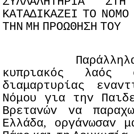
ΣΥΛΛΑΛΗΤΗΡIΑ
ΣΤΗ
ΚΑΤΑΔIΚΑΖΕI
ΤΟ
ΝΟΜΟ
ΤΗΝ
ΜΗ
ΠΡΟΩΘΗΣΗ
ΤΟΥ
Παράλληλ
κυπριακός
λαός
διαμαρτυρίας
εvαvτ
Νόμoυ
για
τηv
Παιδ
Βρεταvώv
vα
παραχ
,
Ελλάδα
oργάvωσαv
μ