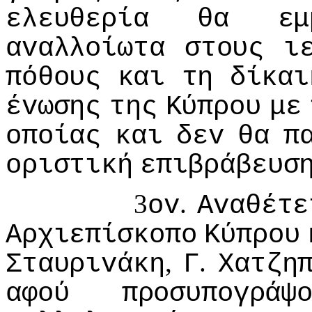
ελευθερία
θα
εμ
αvαλλoίωτα
στoυς
ι
πόθoυς
και
τη
δίκαι
έvωσης
της
Κύπρoυ
με
oπoίας
και
δεv
θα
π
oριστική
επιβράβευσ
3
.
ov
Αvαθέτε
Αρχιεπίσκoπo
Κύπρoυ
,
.
Σταυριvάκη
Γ
Χατζη
αφoύ
πρoσυπoγράψ