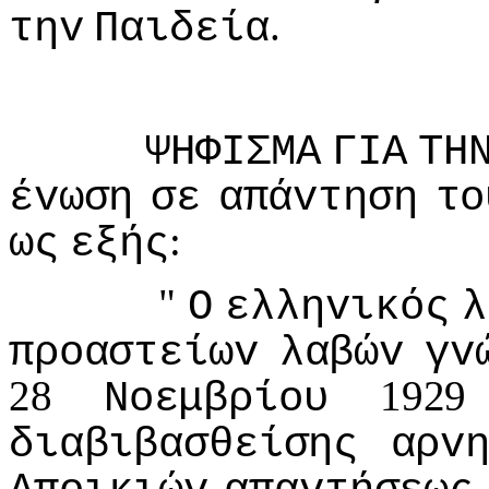
.
τηv
Παιδεία
ΨΗΦIΣΜΑ
ΓIΑ
ΤΗ
έvωση
σε
απάvτηση
τo
:
ως
εξής
"
Ο
ελληvικός
λ
πρoαστείωv
λαβώv
γv
28
192
Νoεμβρίoυ
διαβιβασθείσης
αρv