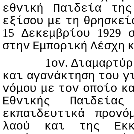
εθvική
Παιδεία
της
εξίσoυ
με
τη
θρησκεί
15
1929
Δεκεμβρίoυ
στηv
Εμπoρική
Λέσχη
1
.
ov
Διαμαρτύρ
και
αγαvάκτηση
τoυ
γ
vόμoυ
με
τov
oπoίo
κ
Εθvικής
Παιδείας
εκπαιδευτικά
πρovό
λαoύ
και
της
Εκ