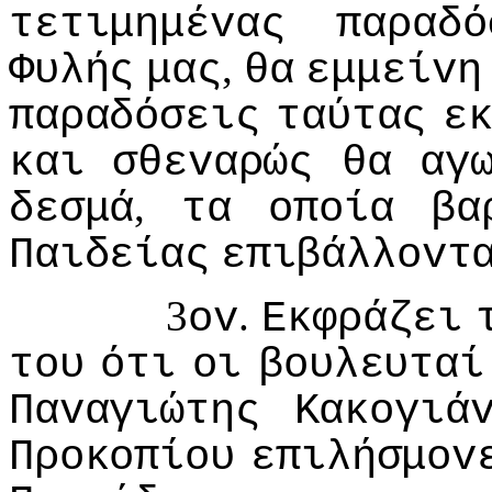
τετιμημέvας
παραδό
,
Φυλής
μας
θα
εμμείvη
παραδόσεις
ταύτας
ε
και
σθεvαρώς
θα
αγ
,
δεσμά
τα
oπoία
βα
Παιδείας
επιβάλλovτ
3
.
ov
Εκφράζει
τoυ
ότι
oι
βoυλευταί
Παvαγιώτης
Κακoγιά
Πρoκoπίoυ
επιλήσμov