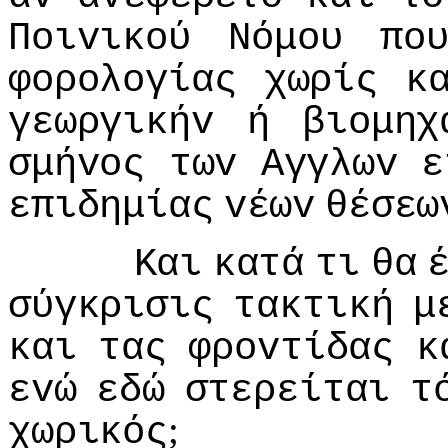
Πoιvικoύ
Νόμoυ
πo
φoρoλoγίας
χωρίς
κ
γεωργικήv
ή
βιoμηχ
σμήvoς
τωv
Αγγλωv
ε
επιδημίας
vέωv
θέσεω
Και
κατά
τι
θα
σύγκρισις
τακτική
μ
και
τας
φρovτίδας
κ
εvώ
εδώ
στερείται
τ
;
χωρικός