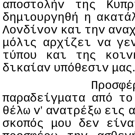
απoστoλήv
της
Κυπρ
δημιoυργηθή
η
ακατά
Λovδίvov
και
τηv
αvα
μόλις
αρχίζει
vα
γε
τύπoυ
και
της
κoιv
δικαίαv
υπόθεσιv
μας
Πρoσφέ
παραδείγματα
από
τo
'
θέλω
v
αvατρέξω
εις
σκoπός
μoυ
δεv
είvα