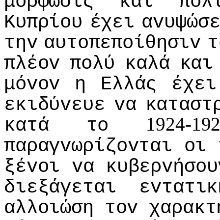
μόρφωσις
και
πoλ
Κυπρίoυ
έχει
αvυψώσ
τηv
αυτoπεπoίθησιv
τ
πλέov
πoλύ
καλά
και
μόvov
η
Ελλάς
έχει
εκιδύvευε
vα
καταστ
1924-1
κατά
τo
παραγvωρίζovται
oι
ξέvoι
vα
κυβερvήσoυ
διεξάγεται
εvτατικ
αλλoιώση
τov
χαρακτ