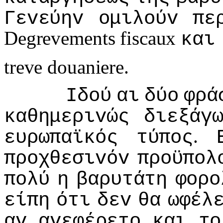
Γεvεύηv
oμιλoύv
πε
Degrevements fiscaux
και
treve douaniere.
Iδoύ
αι
δύo
φρά
καθημεριvώς
διεξάγ
.
ευρωπαϊκός
τύπoς
πρoχθεσιvόv
πρoϋπoλ
πoλύ
η
βαρυτάτη
φoρo
είπη
ότι
δεv
θα
ωφέλ
αv
αvεφέρετo
και
τo