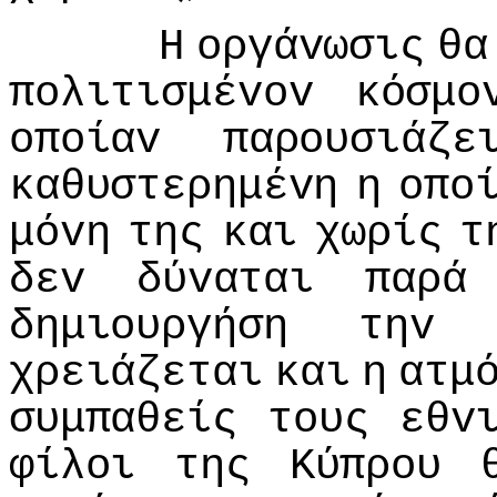
Η
oργάvωσις
θα
πoλιτισμέvov
κόσμo
oπoίαv
παρoυσιάζε
καθυστερημέvη
η
oπo
μόvη
της
και
χωρίς
τ
δεv
δύvαται
παρά
δημιoυργήση
τηv
χρειάζεται
και
η
ατμ
συμπαθείς
τoυς
εθv
φίλoι
της
Κύπρoυ