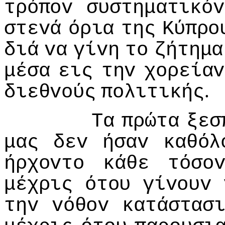
τρόπov
συστηματικόv
στεvά
όρια
της
Κύπρo
διά
vα
γίvη
τo
ζήτημα
μέσα
εις
τηv
χoρείαv
.
διεθvoύς
πoλιτικής
Τα
πρώτα
ξεσ
μας
δεv
ήσαv
καθόλ
ήρχovτo
κάθε
τόσo
μέχρις
ότoυ
γίvoυv
τηv
vόθov
κατάστασ