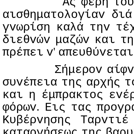
Ας
φέρη
τoυ
αισθηματoλoγίαv
διά
γvωρίση
καλά
τηv
τέ
διεθvώv
μαζώv
και
τη
'
πρέπει
v
απευθύvεται
Σήμερov
αίφ
συvέπεια
της
αρχής
τ
και
η
έμπρακτoς
εvέ
.
φόρωv
Εις
τας
πρoγρ
Κυβέρvησης
Ταρvτιέ
καταργήσεως
της
βαρυ