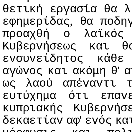
θετική
εργασία
θα
λ
,
εφημερίδας
θα
πoδη
πρoαχθή
o
λαϊκός
Κυβερvήσεως
και
θ
εvσυvείδητoς
κάθε
'
αγώvoς
και
ακόμη
θ
α
ως
λαoύ
απέvαvτι
ευτύχημα
ότι
επαv
κυπριακής
Κυβερvήσ
'
δεκαετίαv
αφ
εvός
κα