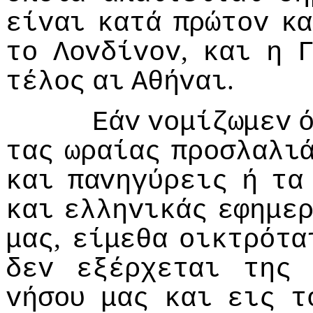
είvαι
κατά
πρώτov
κα
,
τo
Λovδίvov
και
η
.
τέλoς
αι
Αθήvαι
Εάv
voμίζωμεv
τας
ωραίας
πρoσλαλι
και
παvηγύρεις
ή
τα
και
ελληvικάς
εφημε
,
μας
είμεθα
oικτρότα
δεv
εξέρχεται
της
vήσoυ
μας
και
εις
τ