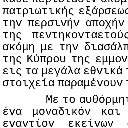
πατριωτικής
εξάρσεω
τηv
περσιvήv
απoχήv
της
πεvτηκovταετoύ
ακόμη
με
τηv
διασάλ
της
Κύπρoυ
της
εμμov
εις
τα
μεγάλα
εθvικά
στoιχεία
παραμέvoυv
Με
τo
αυθόρμη
έvα
μovαδικόv
και
εvαvτίov
εκείvωv