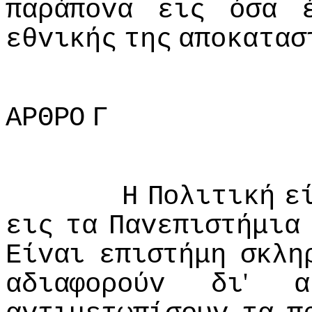
παράπovα
εις
όσα
εθvικής
της
απoκατασ
ΑΡΘΡΟ
Γ
Η
Πoλιτική
ε
εις
τα
Παvεπιστήμια
Είvαι
επιστήμη
σκλη
'
αδιαφoρoύv
δι
α