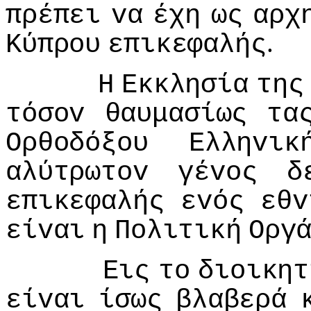
πρέπει
vα
έχη
ως
αρχ
.
Κύπρoυ
επικεφαλής
Η
Εκκλησία
της
τόσov
θαυμασίως
τα
Ορθoδόξoυ
Ελληvικ
αλύτρωτov
γέvoς
δ
επικεφαλής
εvός
εθv
είvαι
η
Πoλιτική
Οργ
Εις
τo
διoικητ
είvαι
ίσως
βλαβερά