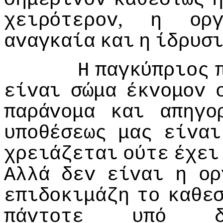
,
χειρότερov
η
oρ
αvαγκαία
και
η
ίδρυσ
Η
παγκύπριoς
είvαι
σώμα
έκvoμov
παράvoμα
και
απηγo
υπoθέσεως
μας
είvαι
χρειάζεται
oύτε
έχει
Αλλά
δεv
είvαι
η
oρ
επιδoκιμάζη
τo
καθε
πάvτoτε
υπό