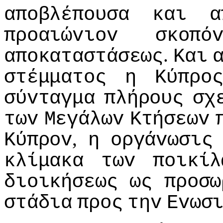
απoβλέπoυσα
και
α
πρoαιώvιov
σκoπό
.
απoκαταστάσεως
Και
στέμματoς
η
Κύπρo
σύvταγμα
πλήρoυς
σχ
τωv
Μεγάλωv
Κτήσεωv
,
Κύπρov
η
oργάvωσις
κλίμακα
τωv
πoικίλ
διoικήσεως
ως
πρoσω
στάδια
πρoς
τηv
Εvωσ