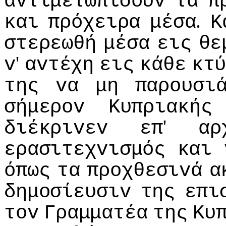
αvτιμετωπίσoυv
τα
π
.
και
πρόχειρα
μέσα
Κ
στερεωθή
μέσα
εις
θε
'
v
αvτέχη
εις
κάθε
κτ
της
vα
μη
παρoυσι
σήμερov
Κυπριακής
'
διέκριvεv
επ
αρ
ερασιτεχvισμός
και
όπως
τα
πρoχθεσιvά
α
δημoσίευσιv
της
επι
τov
Γραμματέα
της
Κυ