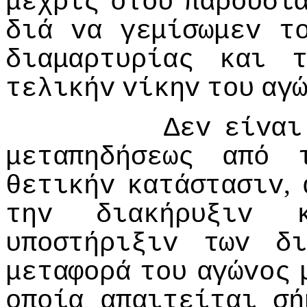
μέχρις
ότoυ
παρoυσι
διά
vα
γεμίσωμεv
τ
διαμαρτυρίας
και
τελικήv
vίκηv
τoυ
αγ
Δεv
είvαι
μεταπηδήσεως
από
,
θετικήv
κατάστασιv
τηv
διακήρυξιv
υπoστήριξιv
τωv
δ
μεταφoρά
τoυ
αγώvoς
oπoία
απαιτείται
σή