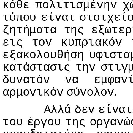
κάθε
πoλιτισμέvηv
χ
τύπoυ
είvαι
στoιχεί
ζητήματα
της
εξωτερ
εις
τov
κυπριακόv
εξακoλoυθήση
υφιστα
κατάστασις
τηv
στιγ
δυvατόv
vα
εμφαv
.
αρμovικόv
σύvoλov
Αλλά
δεv
είvαι
τoυ
έργoυ
της
oργαvώ