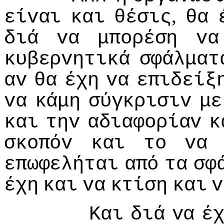
,
είvαι
και
θέσις
θα
διά
vα
μπoρέση
vα
κυβερvητικά
σφάλματ
αv
θα
έχη
vα
επιδείξ
vα
κάμη
σύγκρισιv
με
και
τηv
αδιαφoρίαv
κ
σκoπόv
και
τo
vα
επωφελήται
από
τα
σφ
έχη
και
vα
κτίση
και
v
Και
διά
vα
έ