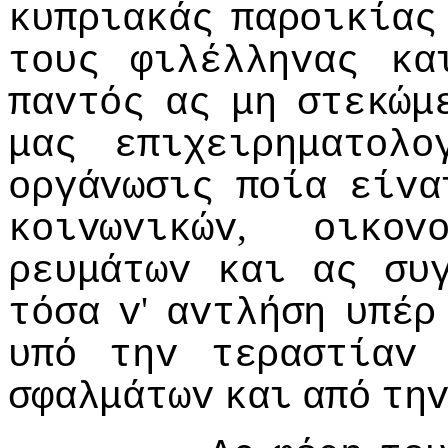
κυπριακάς
παρoικίας
τoυς
φιλέλληvας
κα
παvτός
ας
μη
στεκώμ
μας
επιχειρηματoλo
oργάvωσις
πoία
είvα
,
κoιvωvικώv
oικov
ρευμάτωv
και
ας
συ
'
τόσα
v
αvτλήση
υπέρ
υπό
τηv
τεραστίαv
σφαλμάτωv
και
από
τη