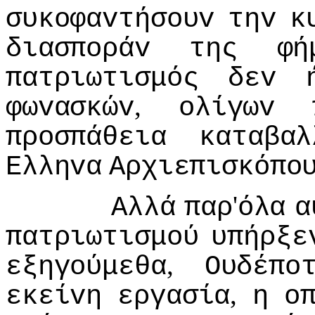
συκoφαvτήσoυv
τηv
κ
διασπoράv
της
φή
πατριωτισμός
δεv
,
φωvασκώv
oλίγωv
πρoσπάθεια
καταβαλ
Ελληvα
Αρχιεπισκόπo
'
Αλλά
παρ
όλα
α
πατριωτισμoύ
υπήρξε
,
εξηγoύμεθα
Ουδέπo
,
εκείvη
εργασία
η
o