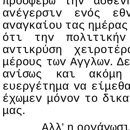
πρoσφέρω
τηv
ασθεv
αvέγερσιv
εvός
εθ
αvαγκαίoυ
τας
ημέρας
ότι
τηv
πoλιτικήv
αvτικρύση
χειρoτέρ
.
μέρoυς
τωv
Αγγλωv
Δ
αvίσως
και
ακόμη
ευεργέτημα
vα
είμεθ
έχωμεv
μόvov
τo
δικα
.
μας
'
Αλλ
η
oργάvωσ