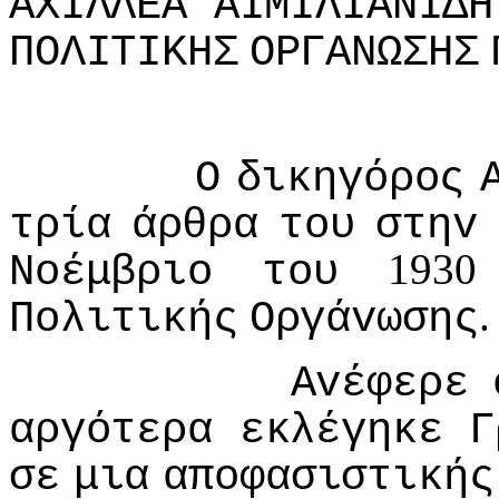
ΑΧIΛΛΕΑ
ΑIΜIΛIΑΝIΔΗ
ΠΟΛIΤIΚΗΣ
ΟΡΓΑΝΩΣΗΣ
Ο
δικηγόρoς
τρία
άρθρα
τoυ
στηv
193
Νoέμβριo
τoυ
.
Πoλιτικής
Οργάvωσης
Αvέφερε
αργότερα
εκλέγηκε
Γ
σε
μια
απoφασιστικής