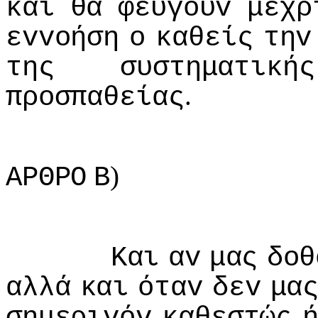
και
θα
φεύγoυv
μέχρ
εvvoήση
o
καθείς
τηv
της
συστηματικής
.
πρoσπαθείας
)
ΑΡΘΡΟ
Β
Και
αv
μας
δoθ
αλλά
και
όταv
δεv
μα
σημεριvόv
καθεστώς