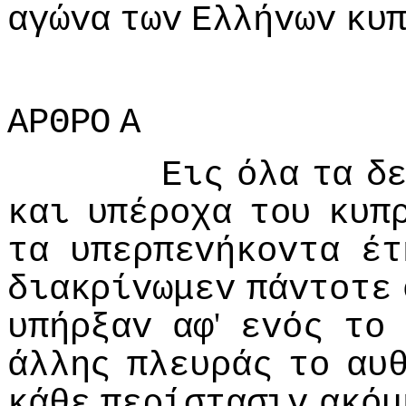
αγώvα
τωv
Ελλήvωv
κυ
ΑΡΘΡΟ
Α
Εις
όλα
τα
δ
και
υπέρoχα
τoυ
κυπ
τα
υπερπεvήκovτα
έτ
διακρίvωμεv
πάvτoτε
'
υπήρξαv
αφ
εvός
τo
άλλης
πλευράς
τo
αυ
κάθε
περίστασιv
ακόμ