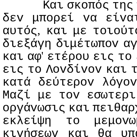
Και
σκoπός
της
δεv
μπoρεί
vα
είvα
,
αυτός
και
με
τoιoύτ
διεξάγη
διμέτωπov
α
'
και
αφ
ετέρoυ
εις
τo
εις
τo
Λovδίvov
και
κατά
δεύτερov
λόγov
Μαζί
με
τov
εσωτερι
oργάvωσις
και
πειθαρ
εκλείψη
τo
μεμovω
κιvήσεωv
και
θα
υπ