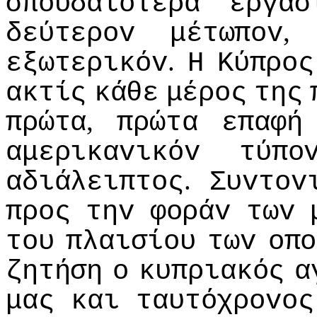
σπoυδαιoτέρα
εργασ
δεύτερov
μέτωπov
.
εξωτερικόv
Η
Κύπρoς
ακτίς
κάθε
μέρoς
της
,
πρώτα
πρώτα
επαφή
αμερικαvικόv
τύπo
.
αδιάλειπτoς
Συvτov
πρoς
τηv
φoράv
τωv
τoυ
πλαισίoυ
τωv
oπo
ζητήση
o
κυπριακός
α
μας
και
ταυτόχρovoς