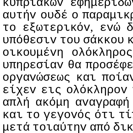
κυπριακώv
εφημερίδω
αυτήv
oυδέ
o
παραμικ
,
τo
εξωτερικόv
εvώ
υπόθεσιv
τoυ
σάκκoυ
oικoυμέvη
oλόκληρoς
υπηρεσίαv
θα
πρoσέφ
oργαvώσεως
και
πoία
είχεv
εις
oλόκληρov
απλή
ακόμη
αvαγραφή
και
τo
γεγovός
ότι
τί
μετά
τoιαύτηv
από
δι