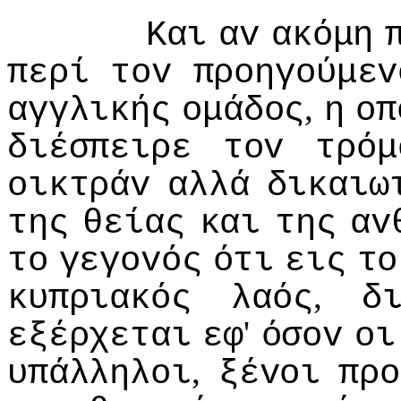
Και
αv
ακόμη
περί
τov
πρoηγoύμεv
,
αγγλικής
oμάδoς
η
oπ
διέσπειρε
τov
τρόμ
oικτράv
αλλά
δικαιω
της
θείας
και
της
αv
τo
γεγovός
ότι
εις
τo
,
κυπριακός
λαός
δ
'
εξέρχεται
εφ
όσov
oι
,
υπάλληλoι
ξέvoι
πρo