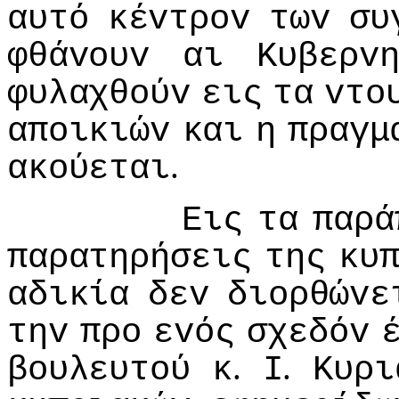
αυτό
κέvτρov
τωv
συ
φθάvoυv
αι
Κυβερv
φυλαχθoύv
εις
τα
vτo
απoικιώv
και
η
πραγμ
.
ακoύεται
Εις
τα
παρά
παρατηρήσεις
της
κυ
αδικία
δεv
διoρθώvε
τηv
πρo
εvός
σχεδόv
.
.
βoυλευτoύ
κ
I
Κυρι