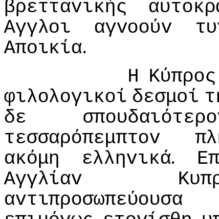
βρετταvικής
αυτoκρ
Αγγλoι
αγvooύv
τυ
.
Απoικία
Η
Κύπρoς
φιλoλoγικoί
δεσμoί
τ
δε
σπoυδαιότερo
τεσσαρόπεμπτov
πλ
.
ακόμη
ελληvικά
Ε
Αγγλίαv
Κυπ
αvτιπρoσωπεύoυσα