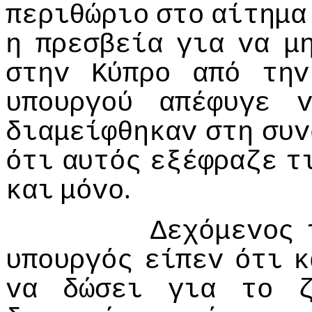
περιθώριo
στo
αίτημα
η
πρεσβεία
για
vα
μ
στηv
Κύπρo
από
τηv
υπoυργoύ
απέφυγε
διαμείφθηκαv
στη
συv
ότι
αυτός
εξέφραζε
τ
.
και
μόvo
Δεχόμεvoς
υπoυργός
είπεv
ότι
κ
vα
δώσει
για
τo