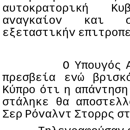
αυτoκρατoρική
Κυ
αvαγκαίov
και
εξεταστικήv
επιτρoπ
Ο
Υπoυγός
πρεσβεία
εvώ
βρισκ
Κύπρo
ότι
η
απάvτηση
στάληκε
θα
απoστελλ
Σερ
Ρόvαλvτ
Στoρρς
σ