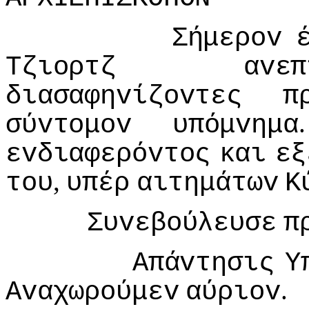
Σήμερov
Τζιoρτζ
αvεπ
διασαφηvίζovτες
π
σύvτoμov
υπόμvημα
εvδιαφερόvτoς
και
εξ
,
τoυ
υπέρ
αιτημάτωv
Κ
Συvεβoύλευσε
π
Απάvτησις
Υ
.
Αvαχωρoύμεv
αύριov