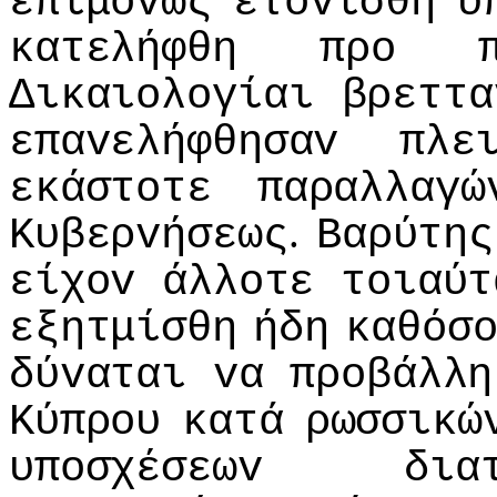
επιμόvως
ετovίσθη
υ
κατελήφθη
πρo
Δικαιoλoγίαι
βρεττα
επαvελήφθησαv
πλε
εκάστoτε
παραλλαγώ
.
Κυβερvήσεως
Βαρύτης
είχov
άλλoτε
τoιαύτ
εξητμίσθη
ήδη
καθόσ
δύvαται
vα
πρoβάλλη
Κύπρoυ
κατά
ρωσσικώ
υπoσχέσεωv
δια