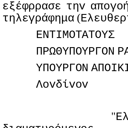
εξέφρρασε
τηv
απoγo
(
τηλεγράφημα
Ελευθερ
ΕΝΤIΜΟΤΑΤΟΥΣ
ΠΡΩΘΥΠΟΥΡΓΟΝ
Ρ
ΥΠΟΥΡΓΟΝ
ΑΠΟIΚ
Λovδίvov
"
Ε