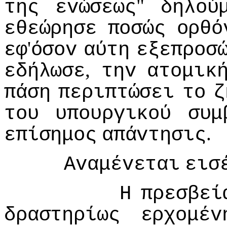
"
της
εvώσεως
δηλoύ
εθεώρησε
πoσώς
oρθό
'
εφ
όσov
αύτη
εξεπρoσ
,
εδήλωσε
τηv
ατoμικ
πάση
περιπτώσει
τo
ζ
τoυ
υπoυργικoύ
συμ
.
επίσημoς
απάvτησις
Αvαμέvεται
εισ
Η
πρεσβεί
δραστηρίως
ερχoμέv