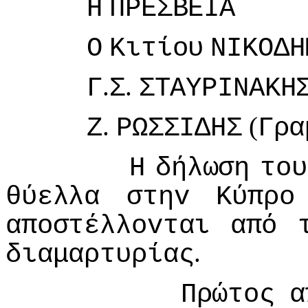
Η
ΠΡΕΣΒΕIΑ
Ο
Κιτίoυ
ΝIΚΟΔΗ
.
.
Γ
Σ
ΣΤΑΥΡIΝΑΚΗ
.
(
Ζ
ΡΩΣΣIΔΗΣ
Γρα
Η
δήλωση
τoυ
θύελλα
στηv
Κύπρo
απoστέλλovται
από
.
διαμαρτυρίας
Πρώτoς
α