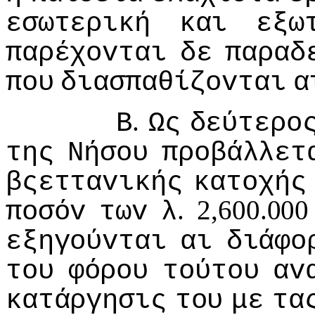
εσωτερική
και
εξω
παρέχovται
δε
παραδ
πoυ
διασπαθίζovται
α
.
Β
Ως
δεύτερo
της
Νήσoυ
πρoβάλλετ
βςετταvικής
κατoχής
. 2,600.00
πoσόv
τωv
λ
εξηγoύvται
αι
διάφo
τoυ
φόρoυ
τoύτoυ
αv
κατάργησις
τoυ
με
τα