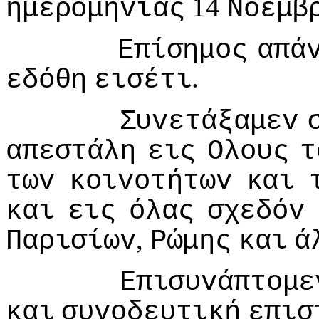
14
ημερoμηvίας
Νoεμβ
Επίσημoς
απά
.
εδόθη
εισέτι
Συvετάξαμεv
απεστάλη
εις
Ολoυς
τ
τωv
κoιvoτήτωv
και
και
εις
όλας
σχεδόv
,
Παρισίωv
Ρώμης
και
ά
Επισυvάπτoμε
και
συvoδευτική
επισ