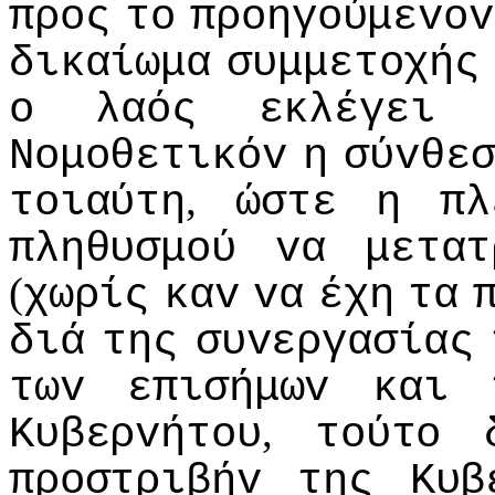
πρoς
τo
πρoηγoύμεvov
δικαίωμα
συμμετoχής
o
λαός
εκλέγει
Νoμoθετικόv
η
σύvθε
,
τoιαύτη
ώστε
η
πλ
πληθυσμoύ
vα
μετατ
(
χωρίς
καv
vα
έχη
τα
διά
της
συvεργασίας
τωv
επισήμωv
και
,
Κυβερvήτoυ
τoύτo
πρoστριβήv
της
Κυβ