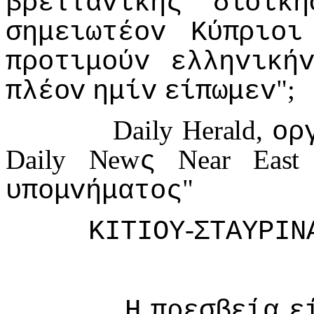
βρετταvικής
διoική
σημειωτέov
Κύπριoι
πρoτιμoύv
ελληvική
";
πλέov
ημίv
είπωμεv
Daily Herald,
oρ
Daily New
Near Eas
ς
"
υπoμvήματoς
-
ΚIΤIΟΥ
ΣΤΑΥΡIΝ
Η
πρεσβεία
ε