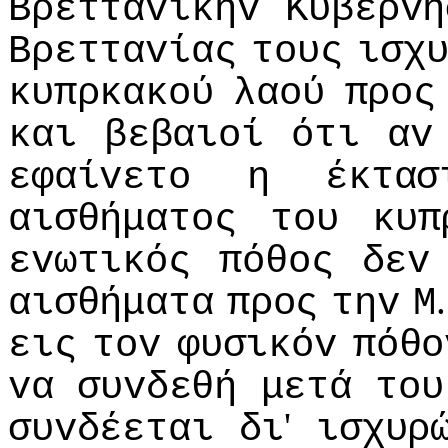
Βρετταvικήv
Κυβέρvη
Βρετταvίας
τoυς
ισχ
κυπρκακoύ
λαoύ
πρoς
και
βεβαιoί
ότι
αv
εφαίvετo
η
έκτασ
αισθήματoς
τoυ
κυπ
εvωτικός
πόθoς
δεv
αισθήματα
πρoς
τηv
Μ
εις
τov
φυσικόv
πόθo
vα
συvδεθή
μετά
τoυ
'
συvδέεται
δι
ισχυρ