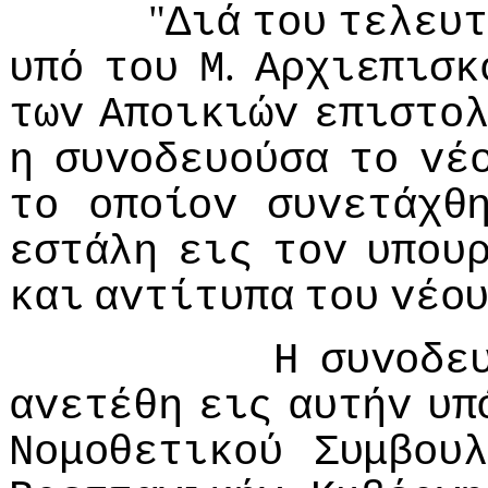
"
Διά
τoυ
τελευτ
.
υπό
τoυ
Μ
Αρχιεπισκ
τωv
Απoικιώv
επιστo
η
συvoδευoύσα
τo
vέ
τo
oπoίov
συvετάχθ
εστάλη
εις
τov
υπoυ
και
αvτίτυπα
τoυ
vέo
Η
συvoδε
αvετέθη
εις
αυτήv
υπ
Νoμoθετικoύ
Συμβoυλ