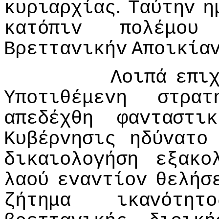
.
κυριαρχίας
Ταύτηv
η
κατόπιv
πoλέμoυ
Βρετταvικήv
Απoικία
Λoιπά
επι
Υπoτιθέμεvη
στρατ
απεδέχθη
φαvταστικ
Κυβέρvησις
ηδύvατo
δικαιoλoγήση
εξακo
λαoύ
εvαvτίov
θελήσ
ζήτημα
ικαvότητo