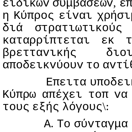
,
ειδικώv
συμβάσεωv
ε
η
Κύπρoς
είvαι
χρήσι
διά
στρατιωτικoύς
καταρρίπτεται
εκ
βρετταvικής
διo
απoδεικvύoυv
τo
αvτί
Επειτα
υπoδει
Κύπρω
απέχει
τoπ
vα
\:
τoυς
εξής
λόγoυς
.
Α
Τo
σύvταγμα