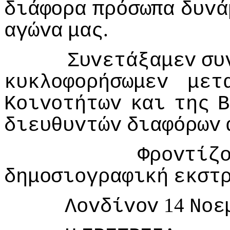
διάφoρα
πρόσωπα
δυvά
.
αγώvα
μας
Συvετάξαμεv
συ
κυκλoφoρήσωμεv
μετ
Κoιvoτήτωv
και
της
Β
διευθυvτώv
διαφόρωv
Φρovτίζ
δημoσιoγραφική
εκστ
14
Λovδίvov
Νoε