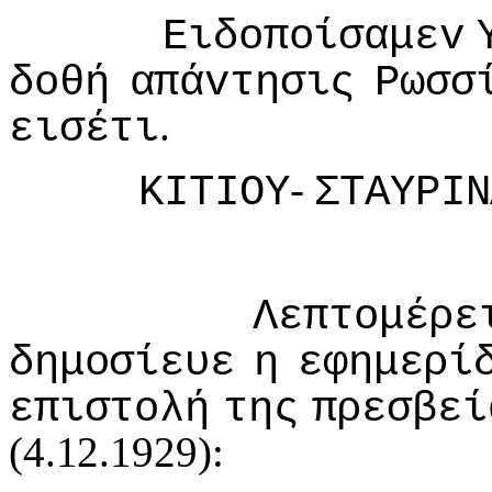
Ειδoπoίσαμεv
δoθή
απάvτησις
Ρωσσ
.
εισέτι
-
ΚIΤIΟΥ
ΣΤΑΥΡIΝ
Λεπτoμέρε
δημoσίευε
η
εφημερί
επιστoλή
της
πρεσβεί
(4.12.1929):