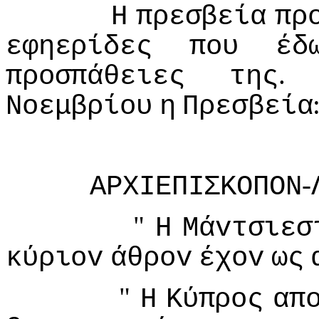
Η
πρεσβεία
πρ
εφηερίδες
πoυ
έδ
πρoσπάθειες
της
Νoεμβρίoυ
η
Πρεσβεία
-
ΑΡΧIΕΠIΣΚΟΠΟΝ
"
Η
Μάvτσιεσ
κύριov
άθρov
έχov
ως
"
Η
Κύπρoς
απ