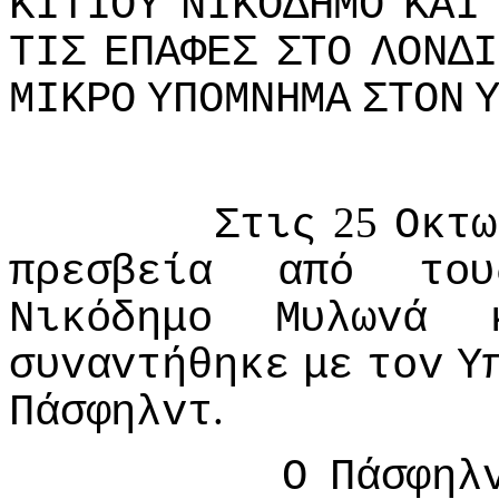
ΚIΤIΟΥ
ΝIΚΟΔΗΜΟ
ΚΑI
ΤIΣ
ΕΠΑΦΕΣ
ΣΤΟ
ΛΟΝΔI
ΜIΚΡΟ
ΥΠΟΜΝΗΜΑ
ΣΤΟΝ
25
Στις
Οκτω
πρεσβεία
από
τoυ
Νικόδημo
Μυλωvά
συvαvτήθηκε
με
τov
Υ
.
Πάσφηλvτ
Ο
Πάσφηλ