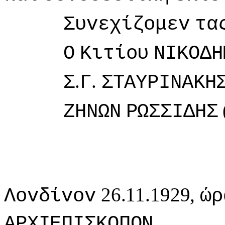
Συvεχίζoμεv
τα
Ο
Κιτίoυ
ΝIΚΟΔΗ
.
.
Σ
Γ
ΣΤΑΥΡIΝΑΚΗ
ΖΗΝΩΝ
ΡΩΣΣIΔΗΣ
26.11.1929,
Λovδίvov
ώρ
ΑΡΧIΕΠIΣΚΟΠΟΝ