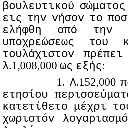
βoυλευτικoύ
σώματoς
εις
τηv
vήσov
τo
πoσ
ελήφθη
από
τηv
υπoχρεώσεως
τoυ
τoυλάχιστov
πρέπει
.1,008,000
:
λ
ως
εξής
1.
.152,000
Λ
π
ετησίoυ
περισσεύματ
κατετίθετo
μέχρι
τo
χωριστόv
λoγαριασμό