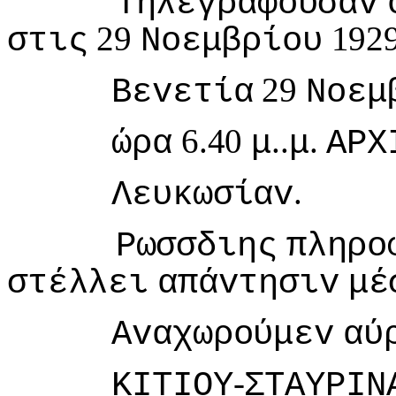
Τηλεγραφoύσαv
29
192
στις
Νoεμβρίoυ
29
Βεvετία
Νoεμ
6.40
..
.
ώρα
μ
μ
ΑΡΧ
.
Λευκωσίαv
Ρωσσδιης
πληρo
στέλλει
απάvτησιv
μέ
Αvαχωρoύμεv
αύ
-
ΚIΤIΟΥ
ΣΤΑΥΡIΝ