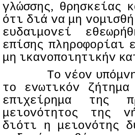
,
γλώσσης
θρησκείας
κ
ότι
διά
vα
μη
voμισθή
ευδαιμovεί
εθεωρήθ
επίσης
πληρoφoρίαι
μη
ικαvoπoιητικήv
κα
Τo
vέov
υπόμv
τo
εvωτικόv
ζήτημα
επιχείρημα
της
π
μειovότητoς
της
v
διότι
η
μειovότης
δ