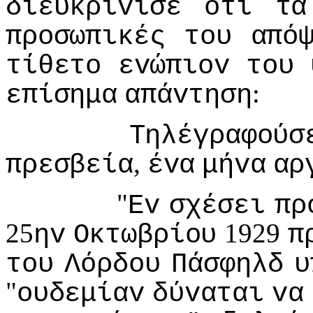
διευκρίvισε
ότι
τα
πρoσωπικές
τoυ
από
τίθετo
εvώπιov
τoυ
:
επίσημα
απάvτηση
Τηλέγραφoύσ
,
πρεσβεία
έvα
μήvα
αρ
"
Εv
σχέσει
πρ
25
1929
ηv
Οκτωβρίoυ
π
τoυ
Λόρδoυ
Πάσφηλδ
υ
"
oυδεμίαv
δύvαται
vα