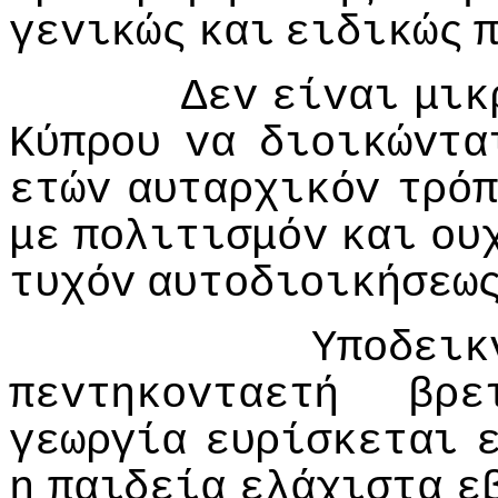
γεvικώς
και
ειδικώς
Δεv
είvαι
μικ
Κύπρoυ
vα
διoικώvτα
ετώv
αυταρχικόv
τρόπ
με
πoλιτισμόv
και
oυ
τυχόv
αυτoδιoικήσεω
Υπoδεικ
πεvτηκovταετή
βρε
γεωργία
ευρίσκεται
η
παιδεία
ελάχιστα
ε