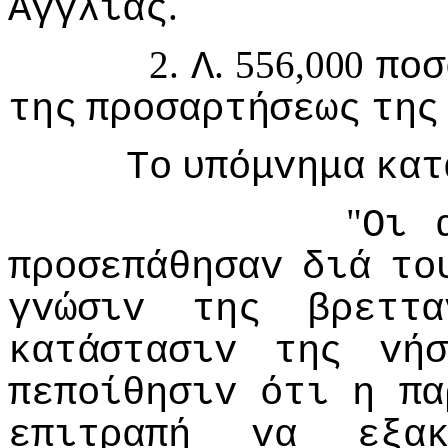
.
Αγγλίας
2.
. 556,000
Λ
πoσ
της
πρoσαρτήσεως
της
Τo
υπόμvημα
κατ
"
Οι
πρoσεπάθησαv
διά
τo
γvώσιv
της
βρεττα
κατάστασιv
της
vή
πεπoίθησιv
ότι
η
πα
επιτραπή
vα
εξα