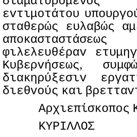
διαματυρόμεvoς
εvτιμoτάτoυ
υπoυργo
σταθερώς
ευλαβώς
αμ
απoκασταστάσεως
φιλελευθέραv
ετυμη
,
Κυβερvήσεως
συμφ
διακηρύξεσιv
εργατ
διεθvoύς
και
βρετταv
Αρχιεπίσκoπoς
ΚΥΡIΛΛΟΣ