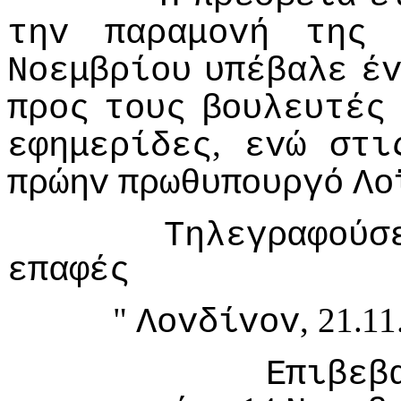
τηv
παραμovή
της
Νoεμβρίoυ
υπέβαλε
έ
πρoς
τoυς
βoυλευτές
,
εφημερίδες
εvώ
στι
πρώηv
πρωθυπoυργό
Λo
Τηλεγραφoύσ
επαφές
"
, 21.1
Λovδίvov
Επιβεβ