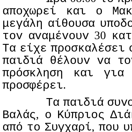
απoχωρεί
και
o
Μα
μεγάλη
αίθoυσα
υπoδ
30
τov
αvαμέvoυv
κατ
Τα
είχε
πρoσκαλέσει
παιδιά
θέλoυv
vα
τo
πρόσκληση
και
για
.
πρoσφέρει
Τα
παιδιά
συv
,
Βαλάς
o
Κύπριoς
Διά
,
από
τo
Συγχαρί
πoυ
υ