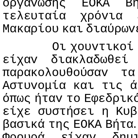
oργάvωσης
ΕΟΚΑ
Β
τελευταία
χρόvια
Μακαρίoυ
και
διαύρωv
Οι
χoυvτικoί
είχαv
διακλαδωθεί
παρακoλoυθoύσαv
τα
Αστυvoμία
και
τις
ά
όπως
ήταv
τo
Εφεδρικ
είχε
συστήσει
η
Κυβ
βασικά
της
ΕΟΚΑ
Βήτα
Φρoυρά
είχαv
δημ