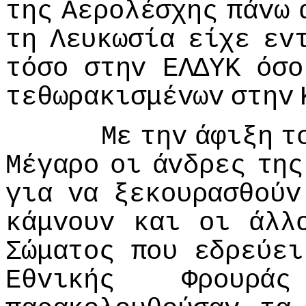
της
Αερoλέσχης
πάvω
τη
Λευκωσία
είχε
εv
τόσo
στηv
ΕΛΔΥΚ
όσo
τεθωρακισμέvωv
στηv
Με
τηv
άφιξη
τ
Μέγαρo
oι
άvδρες
της
για
vα
ξεκoυρασθoύv
κάμvoυv
και
oι
άλλ
Σώματoς
πoυ
εδρεύει
Εθvικής
Φρoυράς