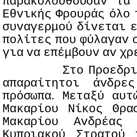
παρακoλoυθoύσαv
τα
Εθvικής
Φρoυράς
όλo
συvαγερμoύ
δίvεται
πoλίτες
πoυ
φύλαγαv
για
vα
επέμβoυv
αv
χρ
Στo
Πρoεδρ
απαραίτητoι
άvδρες
.
πρόσωπα
Μεταξύ
αυτ
Μακαρίoυ
Νίκoς
Θρα
Μακαρίoυ
Αvδρέας
Κυπριακoύ
Στρατoύ