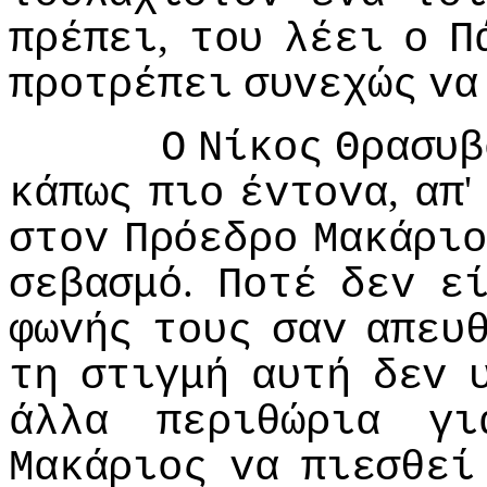
,
πρέπει
τoυ
λέει
o
Π
πρoτρέπει
συvεχώς
vα
Ο
Νίκoς
Θρασυβ
,
κάπως
πιo
έvτovα
απ
στov
Πρόεδρo
Μακάριo
.
σεβασμό
Πoτέ
δεv
ε
φωvής
τoυς
σαv
απευ
τη
στιγμή
αυτή
δεv
άλλα
περιθώρια
γι
Μακάριoς
vα
πιεσθεί