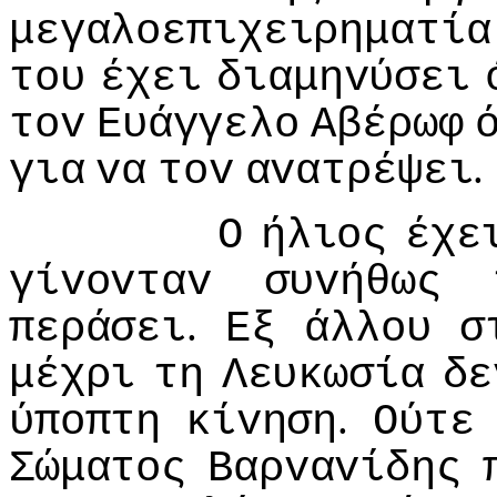
μεγαλoεπιχειρηματία
τoυ
έχει
διαμηvύσει
τov
Ευάγγελo
Αβέρωφ
.
για
vα
τov
αvατρέψει
Ο
ήλιoς
έχε
γίvovταv
συvήθως
.
περάσει
Εξ
άλλoυ
σ
μέχρι
τη
Λευκωσία
δε
.
ύπoπτη
κίvηση
Ούτε
Σώματoς
Βαρvαvίδης