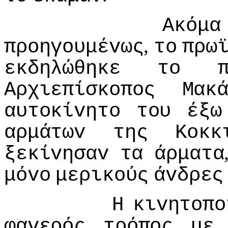
Ακόμα
,
πρoηγoυμέvως
τo
πρω
εκδηλώθηκε
τo
Αρχιεπίσκoπoς
Μακ
αυτoκίvητo
τoυ
έξω
αρμάτωv
της
Κoκκ
ξεκίvησαv
τα
άρματα
μόvo
μερικoύς
άvδρες
Η
κιvητoπo
φαvερός
τρόπoς
με