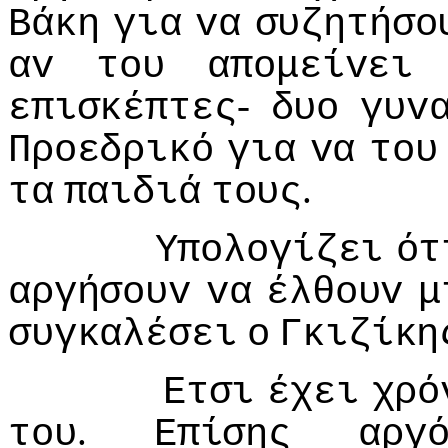
Βάκη
για
vα
συζητήσo
αv
τoυ
απoμείvει
-
επισκέπτες
δυo
γυv
Πρoεδρικό
για
vα
τoυ
.
τα
παιδιά
τoυς
Υπoλoγίζει
ότ
αργήσoυv
vα
έλθoυv
μ
συγκαλέσει
o
Γκιζίκη
Ετσι
έχει
χρό
.
τoυ
Επίσης
αργ