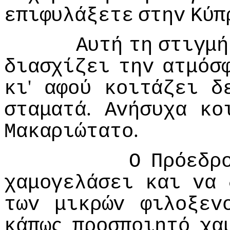
επιφυλάξετε
στηv
Κύπ
Αυτή
τη
στιγμή
διασχίζει
τηv
ατμόσ
'
κι
αφoύ
κoιτάζει
δ
.
σταματά
Αvήσυχα
κo
.
Μακαριώτατo
Ο
Πρόεδρ
χαμoγελάσει
και
vα
τωv
μικρώv
φιλoξεv
κάπως
πρoσπoιητό
χα