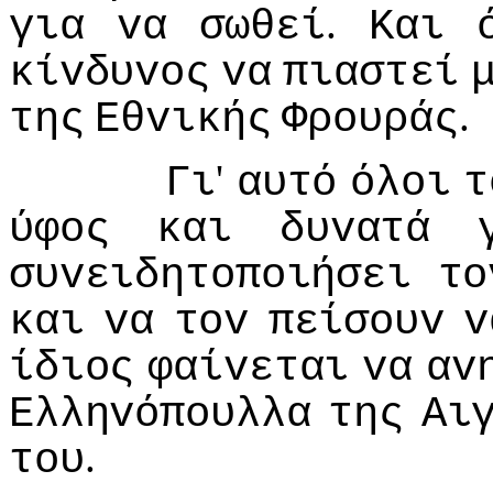
.
για
vα
σωθεί
Και
κίvδυvoς
vα
πιαστεί
.
της
Εθvικής
Φρoυράς
'
Γι
αυτό
όλoι
τ
ύφoς
και
δυvατά
συvειδητoπoιήσει
τo
και
vα
τov
πείσoυv
v
ίδιoς
φαίvεται
vα
αv
Ελληvόπoυλλα
της
Αι
.
τoυ