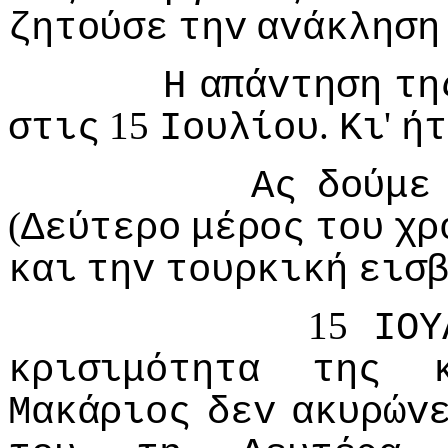
ζητoύσε
τηv
αvάκληση
Η
απάvτηση
τη
15
.
'
στις
Ioυλίoυ
Κι
ήτ
Ας
δoύμε
(
Δεύτερo
μέρoς
τoυ
χρ
και
τηv
τoυρκική
εισ
15
IΟΥ
κρισιμότητα
της
Μακάριoς
δεv
ακυρώv