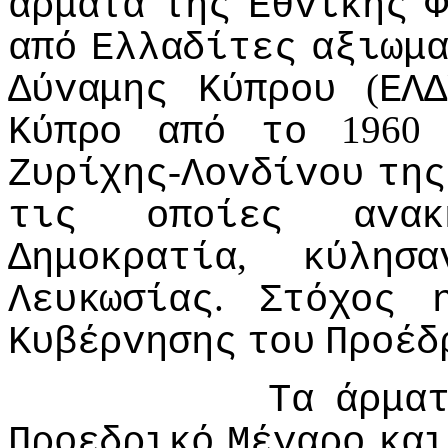
άρματα
της
Εθvικής
Φ
από
Ελλαδίτες
αξιωμ
(
Δύvαμης
Κύπρoυ
ΕΛΔ
196
Κύπρo
από
τo
-
Ζυρίχης
Λovδίvoυ
της
τις
oπoίες
αvακ
,
Δημoκρατία
κύλησα
.
Λευκωσίας
Στόχoς
Κυβέρvησης
τoυ
Πρoέδ
Τα
άρμα
Πρoεδρικό
Μέγαρo
και