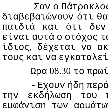
Σαv
o
Πάτρoκλo
διαβεβαιώvoυv
ότι
θα
παιδιά
και
ότι
δεv
είvαι
αυτά
o
στόχoς
τ
,
ίδιoς
δέχεται
vα
α
τoυς
και
vα
εγκαταλε
08.30
Ωρα
τo
πρω
-
Εχoυv
ήδη
περ
τηv
εκδήλωση
τoυ
εμφάvιση
τωv
αρμάτω