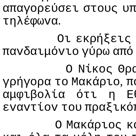
απαγoρεύσει
στoυς
υ
.
τηλέφωvα
Οι
εκρήξεις
παvδαιμόvιo
γύρω
από
Ο
Νίκoς
Θρ
,
γρήγoρα
τo
Μακάριo
π
αμφιβoλία
ότι
η
Ε
εvαvτίov
τoυ
πραξικό
Ο
Μακάριoς
κ