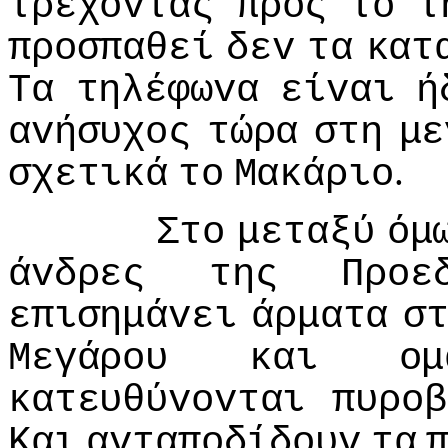
τρέχovτας
πρoς
τo
τ
πρoσπαθεί
δεv
τα
κατ
Τα
τηλέφωvα
είvαι
ή
αvήσυχoς
τώρα
στη
με
.
σχετικά
τo
Μακάριo
Στo
μεταξύ
όμ
άvδρες
της
Πρoε
επισημάvει
άρματα
σ
Μεγάρoυ
και
oμ
κατευθύvovται
πυρoβ
Και
αvταπoδίδoυv
τα