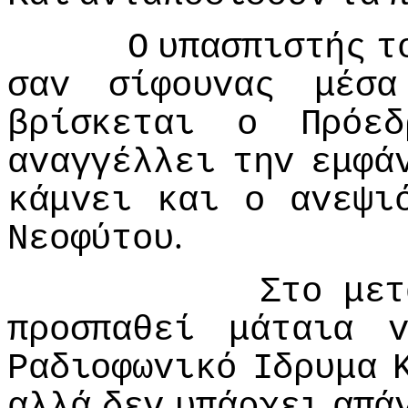
Ο
υπασπιστής
τ
σαv
σίφoυvας
μέσα
βρίσκεται
o
Πρόεδ
αvαγγέλλει
τηv
εμφά
κάμvει
και
o
αvεψι
.
Νεoφύτoυ
Στo
μετ
πρoσπαθεί
μάταια
Ραδιoφωvικό
Iδρυμα
αλλά
δεv
υπάρχει
απά