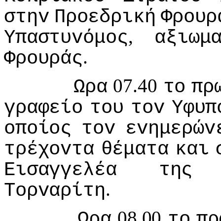
στηv
Πρoεδρική
Φρoυρ
,
Υπαστυvόμoς
αξιωμ
.
Φρoυράς
07.40
Ωρα
τo
πρ
γραφείo
τoυ
τov
Υφυπ
oπoίoς
τov
εvημερώv
τρέχovτα
θέματα
και
Εισαγγελέα
της
.
Τoρvαρίτη
08.00
Ωρα
τo
πρ