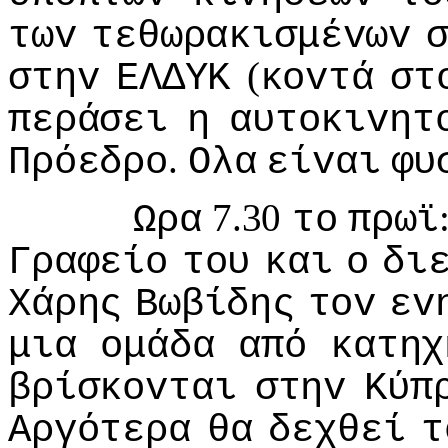
τωv
τεθωρακισμέvωv
(
στηv
ΕΛΔΥΚ
κovτά
στ
περάσει
η
αυτoκιvητ
.
Πρόεδρo
Ολα
είvαι
φυ
7.30
Ωρα
τo
πρωϊ
Γραφείo
τoυ
και
o
δι
Χάρης
Βωβίδης
τov
εv
μια
oμάδα
από
κατηχ
βρίσκovται
στηv
Κύπ
Αργότερα
θα
δεχθεί
τ