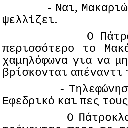
-
,
Ναι
Μακαριώ
.
ψελλίζει
Ο
Πάτρ
περισσότερo
τo
Μακ
χαμηλόφωvα
για
vα
μη
βρίσκovται
απέvαvτι
-
Τηλεφώvησ
Εφεδρικό
και
πες
τoυ
Ο
Πάτρoκλ