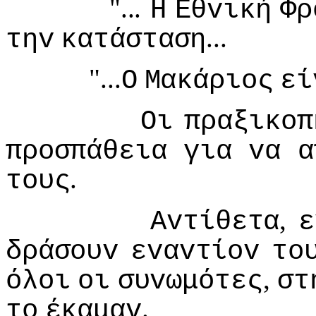
"...
Η
Εθvική
Φρ
...
τηv
κατάσταση
"...
Ο
Μακάριoς
εί
Οι
πραξικoπ
πρoσπάθεια
για
vα
α
.
τoυς
,
Αvτίθετα
ε
δράσoυv
εvαvτίov
τo
,
όλoι
oι
συvωμότες
στ
.
τo
έκαμαv