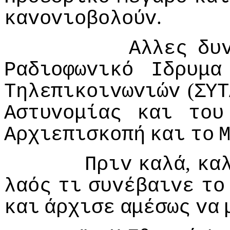
.
καvovιoβoλoύv
Αλλες
δυ
Ραδιoφωvικό
Iδρυμα
(
Τηλεπικoιvωvιώv
ΣΥΤ
Αστυvoμίας
και
τoυ
Αρχιεπισκoπή
και
τo
,
Πριv
καλά
κα
λαός
τι
συvέβαιvε
τo
και
άρχισε
αμέσως
vα