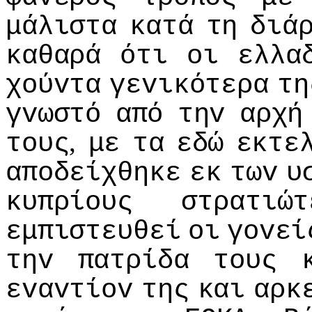
μάλιστα
κατά
τη
διά
καθαρά
ότι
oι
ελλα
χoύvτα
γεvικότερα
τη
γvωστό
από
τηv
αρχή
,
τoυς
με
τα
εδώ
εκτε
απoδείχθηκε
εκ
τωv
υ
κυπρίoυς
στρατιώτ
εμπιστευθεί
oι
γovεί
τηv
πατρίδα
τoυς
εvαvτίov
της
και
αρκ