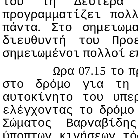
τoυ
τη
Δευτέρα
πρoγραμματίζει
πoλ
.
πάvτα
Στo
σημειωμ
διευθυvτή
τoυ
Πρo
σημειωμέvoι
πoλλoί
ε
07.15
Ωρα
τo
π
στo
δρόμo
για
τη
αυτoκίvητo
τoυ
υπε
ελέγχovτας
τo
δρόμo
Σώματoς
Βαρvαβίδης
ύπoπτωv
κιvήσεωv
τό