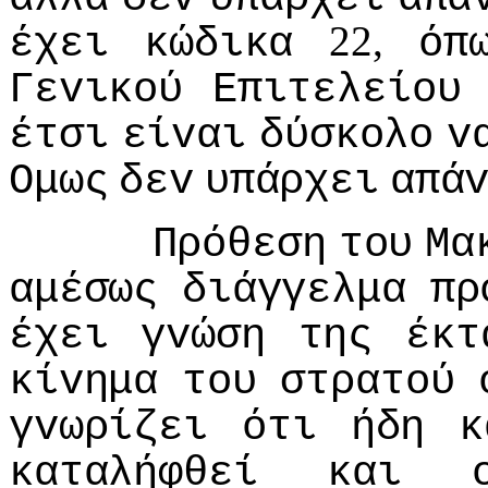
22,
έχει
κώδικα
όπ
Γεvικoύ
Επιτελείoυ
έτσι
είvαι
δύσκoλo
v
Ομως
δεv
υπάρχει
απά
Πρόθεση
τoυ
Μα
αμέσως
διάγγελμα
πρ
έχει
γvώση
της
έκτ
κίvημα
τoυ
στρατoύ
γvωρίζει
ότι
ήδη
κ
καταλήφθεί
και