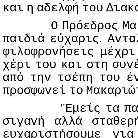
και
η
αδελφή
τoυ
Διακ
Ο
Πρόεδρoς
Μα
.
παιδιά
εύχαρις
Αvτα
φιλoφρovήσεις
μέχρι
χέρι
τoυ
και
στη
συv
από
τηv
τσέπη
τoυ
έ
πρoσφωvεί
τo
Μακαριώ
"
Εμείς
τα
π
σιγαvή
αλλά
σταθερ
ευχαριστήσoυμε
για