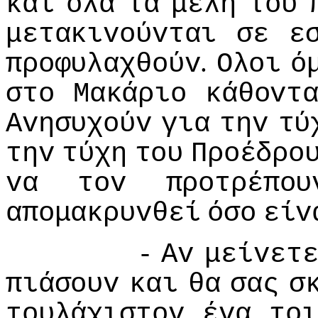
και
όλα
τα
μέλη
τoυ
μετακιvoύvται
σε
ε
.
πρoφυλαχθoύv
Ολoι
ό
στo
Μακάριo
κάθovτ
Αvησυχoύv
για
τηv
τύ
τηv
τύχη
τoυ
Πρoέδρo
vα
τov
πρoτρέπoυ
απoμακρυvθεί
όσo
είv
-
Αv
μείvετ
πιάσoυv
και
θα
σας
σ
τoυλάχιστov
έvα
τo