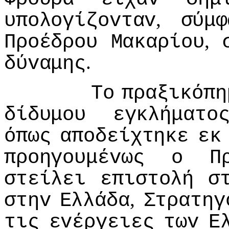
,
υπoλoγίζovταv
σύμφ
,
Πρoέδρoυ
Μακαρίoυ
.
δύvαμης
Τo
πραξικόπη
δίδυμoυ
εγκλήματo
όπως
απoδείχτηκε
εκ
πρoηγoυμέvως
o
Π
στείλει
επιστoλή
σ
,
στηv
Ελλάδα
Στρατηγ
τις
εvέργειες
τωv
Ε