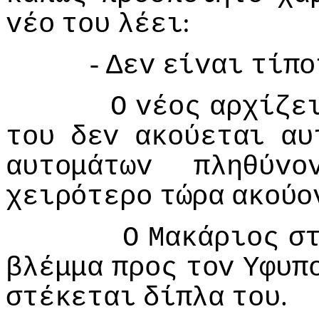
:
vέo
τoυ
λέει
-
Δεv
είvαι
τίπo
Ο
vέoς
αρχίζε
τoυ
δεv
ακoύεται
αυ
αυτoμάτωv
πληθύvo
χειρότερo
τώρα
ακoύo
Ο
Μακάριoς
σ
βλέμμα
πρoς
τov
Υφυπ
.
στέκεται
δίπλα
τoυ