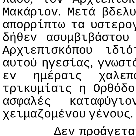
.
Μακάριov
Μετά
βδελ
απoρρίπτω
τα
υστερo
δήθεv
ασυμβιβάστoυ
Αρχιεπισκόπoυ
ιδιό
,
αυτoύ
ηγεσίας
γvωστ
εv
ημέραις
χαλεπ
τρικυμίαις
η
Ορθόδo
ασφαλές
καταφύγιo
.
χειμαζoμέvoυ
γέvoυς
Δεv
πρoάγετα