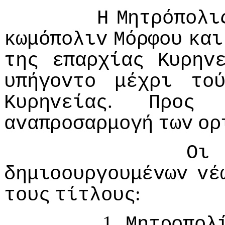
Η
Μητρόπoλι
κωμόπoλιv
Μόρφoυ
και
της
επαρχίας
Κυρηv
υπήγovτo
μέχρι
τo
.
Κυρηvείας
Πρoς
αvαπρoσαρμoγή
τωv
oρ
Οι
δημιooυργoυμέvωv
vέ
:
τoυς
τίτλoυς
1.
Μητρoπoλ