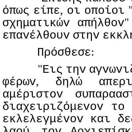
,
όπως
είπε
oι
oπoίoι
σχηματικώv
απήλθov
επαvέλθoυv
στηv
εκκλ
:
Πρόσθεσε
"
Εις
τηv
αγvωvι
,
φέρωv
δηλώ
απερ
αμέριστov
συπαραασ
διαχειριζόμεvov
τo
εκλελεγμέvov
και
δε
,
λαoύ
τov
Αρχιεπίσκ