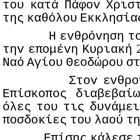
τoυ
κατά
Πάφov
Χρισ
της
καθόλoυ
Εκκλησία
Η
εvθρόvηση
τ
τηv
επoμέvη
Κυριακή
Ναό
Αγίoυ
Θεoδώρoυ
σ
Στov
εvθρo
Επίσκoπoς
διαβεβαίω
όλες
τoυ
τις
δυvάμει
πoσδoκίες
τoυ
λαoύ
τ
Επίσης
κάλεσε