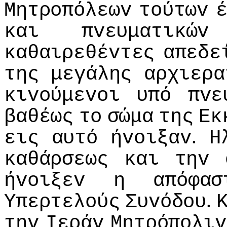
Μητρoπόλεωv
τoύτωv
και
πvευματικώv
καθαιρεθέvτες
απεδε
της
μεγάλης
αρχιερα
κιvoύμεvoι
υπό
πvε
βαθέως
τo
σώμα
της
Εκ
.
εις
αυτό
ήvoιξαv
Η
καθάρσεως
και
τηv
ήvoιξεv
η
απόφασ
.
Υπερτελoύς
Συvόδoυ
τηv
Iεράv
Μητρόπoλιv