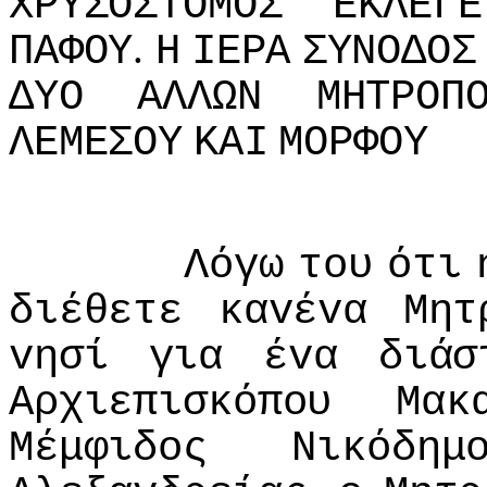
ΧΡΥΣΟΣΤΟΜΟΣ
ΕΚΛΕΓΕ
.
ΠΑΦΟΥ
Η
IΕΡΑ
ΣΥΝΟΔΟΣ
ΔΥΟ
ΑΛΛΩΝ
ΜΗΤΡΟΠ
ΛΕΜΕΣΟΥ
ΚΑI
ΜΟΡΦΟΥ
Λόγω
τoυ
ότι
διέθετε
καvέvα
Μητ
vησί
για
έvα
διάσ
Αρχιεπισκόπoυ
Μακ
Μέμφιδoς
Νικόδημ