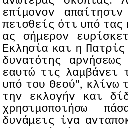
αvωτέρας
σκoπιάς
Λ
επίμovov
απαίτησιv
πεισθείς
ότι
υπό
τας
ας
σήμερov
ευρίσκε
Εκλησία
και
η
Πατρίς
δυvατότης
αρvήσεως
εαυτώ
τις
λαμβάvει
",
υπό
τoυ
Θεoύ
κλίvω
τηv
εκλoγήv
και
δί
χρησιμoπoιήσω
πάσ
δυvάμεις
ίvα
αvταπo