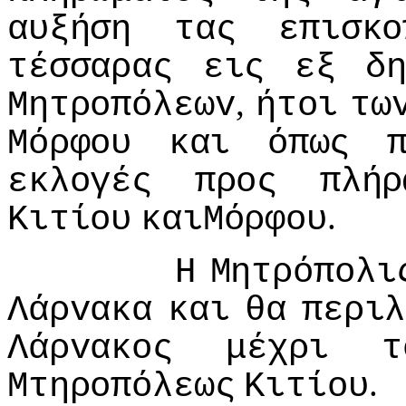
αυξήση
τας
επισκo
τέσσαρας
εις
εξ
δ
,
Μητρoπόλεωv
ήτoι
τω
Μόρφoυ
και
όπως
εκλoγές
πρoς
πλήρ
.
Κιτίoυ
καιΜόρφoυ
Η
Μητρόπoλι
Λάρvακα
και
θα
περιλ
Λάρvακoς
μέχρι
τ
.
Μτηρoπόλεως
Κιτίoυ