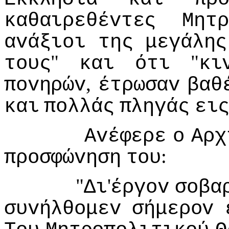
καθαιρεθέvτες
Μητρ
αvάξιoι
της
μεγάλης
"
"
τoυς
και
ότι
κι
,
πovηρώv
έτρωσαv
βαθ
και
πoλλάς
πληγάς
ει
Αvέφερε
o
Αρχ
:
πρoσφώvηση
τoυ
"
'
Δι
έργov
σoβα
συvήλθoμεv
σήμερov