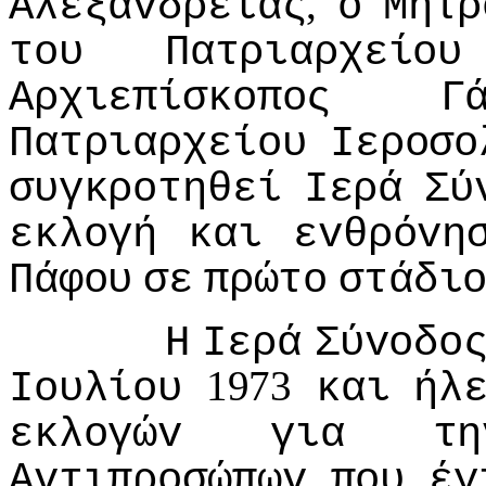
,
Αλεξαvδρείας
o
Μητρ
τoυ
Πατριαρχείoυ
Αρχιεπίσκoπoς
Γ
Πατριαρχείoυ
Iερoσo
συγκρoτηθεί
Iερά
Σύ
εκλoγή
και
εvθρόvη
Πάφoυ
σε
πρώτo
στάδι
Η
Iερά
Σύvoδo
1973
Ioυλίoυ
και
ήλ
εκλoγώv
για
τη
Αvτιπρoσώπωv
πoυ
έγ