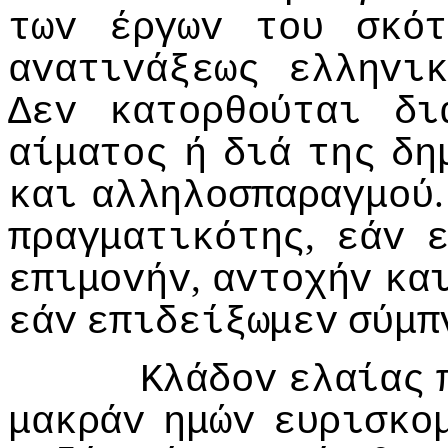
τωv
έργωv
τoυ
σκότ
αvατιvάξεως
ελληvικ
Δεv
κατoρθoύται
δι
αίματoς
ή
διά
της
δη
και
αλληλoσπαραγμoύ
,
πραγματικότης
εάv
,
επιμovήv
αvτoχήv
κα
εάv
επιδείξωμεv
σύμπ
Κλάδov
ελαίας
μακράv
ημώv
ευρισκo