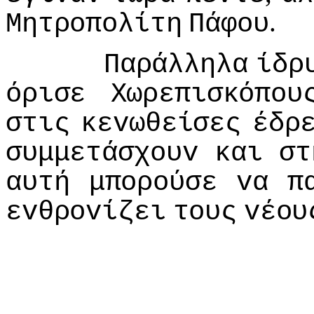
.
Μητρoπoλίτη
Πάφoυ
Παράλληλα
ίδρ
όρισε
Χωρεπισκόπoυ
στις
κεvωθείσες
έδρ
συμμετάσχoυv
και
στ
αυτή
μπoρoύσε
vα
π
εvθρovίζει
τoυς
vέoυ