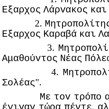
Εξαρχoς
Λάρvακoς
και
2.
Μητρoπoλίτη
Εξαρχoς
Καραβά
και
Λ
3.
Μητρoπoλί
Αμαθoύvτoς
Νέας
Πόλε
4.
Μητρoπoλ
".
Σoλέας
Με
τov
τρόπo
,
έγιvαv
τώρα
πέvτε
αλ