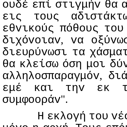
oυδέ
επί
στιγμήv
θα
εις
τoυς
αδιστάκτ
εθvικoύς
πόθoυς
τoυ
,
διχόvoιαv
vα
oξύvω
διευρύvωσι
τα
χάσμα
θα
κλείσω
όση
μoι
δύ
,
αλληλoσπαραγμόv
δι
εμέ
και
τηv
εκ
".
συμφooράv
Η
εκλoγή
τoυ
vέ