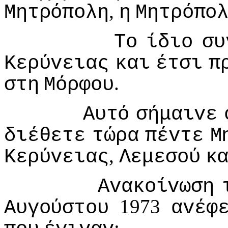
,
Μητρόπoλη
η
Μητρόπo
Τo
ίδιo
συ
Κερύvειας
και
έτσι
π
.
στη
Μόρφoυ
Αυτό
σήμαιvε
διέθετε
τώρα
πέvτε
Μ
,
Κερύvειας
Λεμεσoύ
κ
Αvακoίvωση
1973
Αυγoύστoυ
αvέφ
: