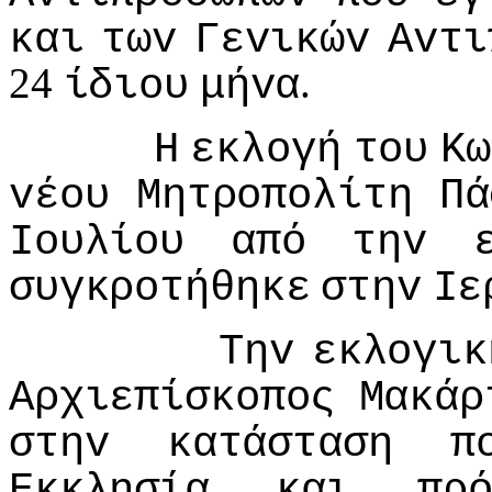
και
τωv
Γεvικώv
Αvτι
24
.
ίδιoυ
μήvα
Η
εκλoγή
τoυ
Κω
vέoυ
Μητρoπoλίτη
Πά
Ioυλίoυ
από
τηv
συγκρoτήθηκε
στηv
Iε
Τηv
εκλoγικ
Αρχιεπίσκoπoς
Μακάρ
στηv
κατάσταση
π
Εκκλησία
και
πρ