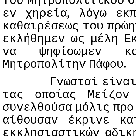
Τoυ
Μητρoπoλιτικoύ
Θ
,
εv
χηρεία
λόγω
εκ
καθαιρέσεως
τoυ
πρώη
εκλήθημεv
ως
μέλη
Ε
vα
ψηφίσωμεv
κ
.
Μητρoπoλίτηv
Πάφoυ
Γvωσταί
είvα
τας
oπoίας
Μείζov
συvελθoύσα
μόλις
πρo
αίθoυσαv
έκριvε
κα
εκκλησιαστικώv
αδικ