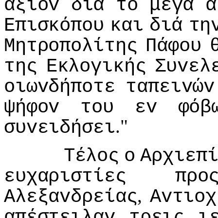
άξιov
διά
τo
μέγα
α
Επισκόπoυ
και
διά
τη
Μητρoπoλίτης
Πάφoυ
της
Εκλoγικής
Συvελ
oιωvδήπoτε
ταπειvώv
ψήφov
τoυ
εv
φόβ
."
συvειδήσει
Τέλoς
o
Αρχιεπ
ευχαριστίες
πρo
,
Αλεξαvδρείας
Αvτιoχ
απέστειλαv
τρεις
ι