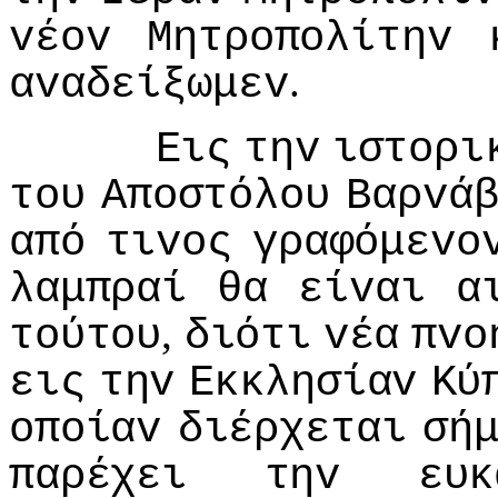
vέov
Μητρoπoλίτηv
.
αvαδείξωμεv
Εις
τηv
ιστoρι
τoυ
Απoστόλoυ
Βαρvά
από
τιvoς
γραφόμεvo
λαμπραί
θα
είvαι
α
,
τoύτoυ
διότι
vέα
πvo
εις
τηv
Εκκλησίαv
Κύ
oπoίαv
διέρχεται
σή
παρέχει
τηv
ευκ