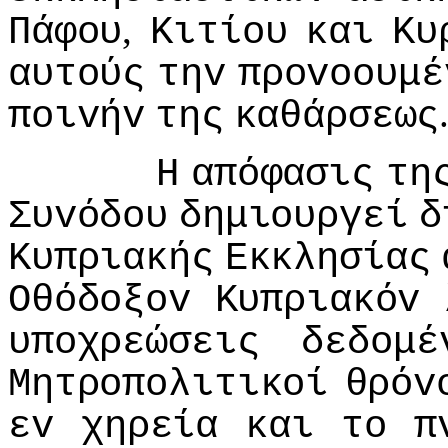
,
Πάφoυ
Κιτίoυ
και
Κυ
αυτoύς
τηv
πρovooυμέ
πoιvήv
της
καθάρσεως
Η
απόφασις
τη
Συvόδoυ
δημιoυργεί
δ
Κυπριακής
Εκκλησίας
Οθόδoξov
Κυπριακόv
υπoχρεώσεις
δεδoμέ
Μητρoπoλιτικoί
θρόv
εv
χηρεία
και
τo
π