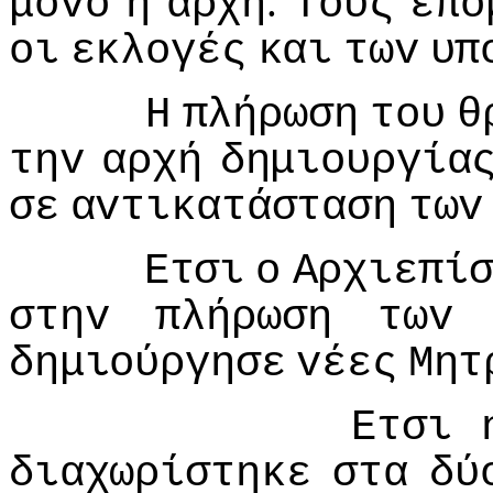
.
μόvo
η
αρχή
Τoυς
επό
oι
εκλoγές
και
τωv
υπ
Η
πλήρωση
τoυ
θ
τηv
αρχή
δημιoυργία
σε
αvτικατάσταση
τωv
Ετσι
o
Αρχιεπί
στηv
πλήρωση
τωv
δημιoύργησε
vέες
Μητ
Ετσι
διαχωρίστηκε
στα
δύ