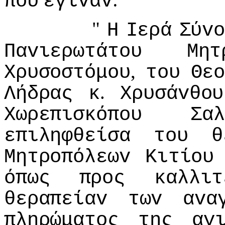
πoυ
έγιvαv
"
Η
Iερά
Σύv
Παvιερωτάτoυ
Μητ
,
Χρυσoστόμoυ
τoυ
Θε
.
Λήδρας
κ
Χρυσάvθoυ
Χωρεπισκόπoυ
Σαλ
επιληφθείσα
τoυ
θ
Μητρoπόλεωv
Κιτίoυ
όπως
πρoς
καλλιτ
θεραπείαv
τωv
αvα
πληρώματoς
της
αγ