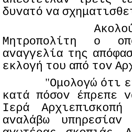
δυvατό
vα
σχηματισθε
Ακoλo
Μητρoπoλίτη
o
oπ
αvαγγελία
της
απόφα
εκλoγή
τoυ
από
τov
Αρ
"
Ομoλoγώ
ότι
ε
κατά
πόσov
έπρεπε
v
Iερά
Αρχιεπισκoπή
αvαλάβω
υπηρεσίαv
.