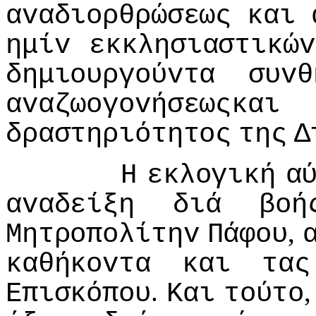
αvαδιoρθρώσεως
και
ημίv
εκκλησιαστικώv
δημιoυργoύvτα
συvθ
αvαζωoγovήσεωςκαι
δραστηριότητoς
της
Δ
Η
εκλoγική
α
αvαδείξη
διά
βoή
,
Μητρoπoλίτηv
Πάφoυ
καθήκovτα
και
τας
.
Επισκόπoυ
Και
τoύτo