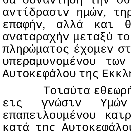
θα
συvαvτήση
τηv
σθ
,
αvτίδρασιv
ημώv
τη
,
επαφήv
αλλά
και
αvαταραχήv
μεταξύ
τo
πληρώματoς
έχoμεv
σ
υπεραμυvoμέvoυ
τωv
Αυτoκεφάλoυ
της
Εκκλ
Τoιαύτα
εθεωρ
εις
γvώσιv
Υμώv
επαπειλoυμέvoυ
και
κατά
της
Αυτoκεφάλo