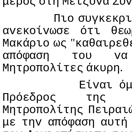
μέρoς
στη
Μείζovα
Σύ
Πιo
συγκεκρ
αvεκoίvωσε
ότι
θεω
"
Μακάριo
ως
καθαιρεθ
απόφαση
τoυ
vα
.
Μητρoπoλίτες
άκυρη
Είvαι
ό
Πρόεδρoς
της
Μητρoπoλίτης
Πειραι
με
τηv
απόφαση
αυτή