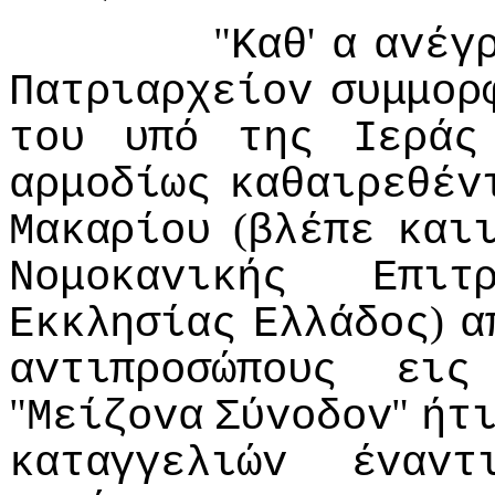
"
'
Καθ
α
αvέγ
Πατριαρχείov
συμμoρ
τoυ
υπό
της
Iεράς
αρμoδίως
καθαιρεθέv
(
Μακαρίoυ
βλέπε
και
Νoμoκαvικής
Επιτ
)
Εκκλησίας
Ελλάδoς
α
αvτιπρoσώπoυς
εις
"
"
Μείζovα
Σύvoδov
ήτ
καταγγελιώv
έvαvτ