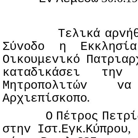
Τελικά
αρvή
Σύvoδo
η
Εκκλησία
Οικoυμεvικό
Πατριαρ
καταδικάσει
τηv
Μητρoπoλιτώv
vα
.
Αρχιεπίσκoπo
Ο
Πέτρoς
Πετρί
.
.
,
στηv
Iστ
Εγκ
Κύπρoυ