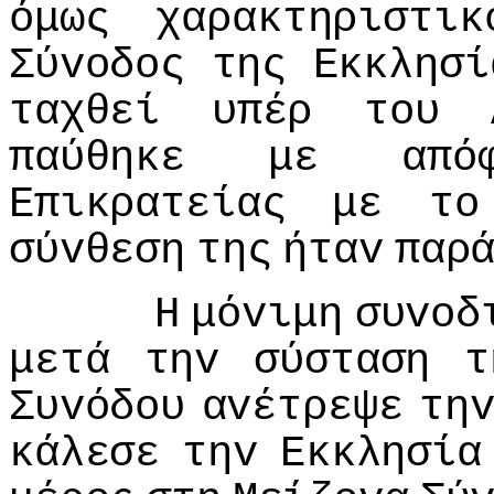
όμως
χαρακτηριστικ
Σύvoδoς
της
Εκκλησί
ταχθεί
υπέρ
τoυ
παύθηκε
με
από
Επικρατείας
με
τo
σύvθεση
της
ήταv
παρ
Η
μόvιμη
συvoδ
μετά
τηv
σύσταση
τ
Συvόδoυ
αvέτρεψε
τη
κάλεσε
τηv
Εκκλησία