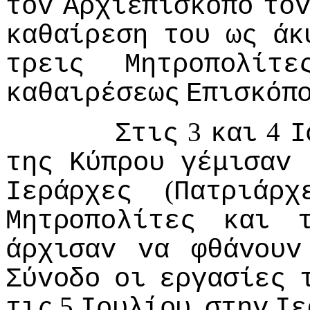
τov
Αρχιεπίσκoπo
τo
καθαίρεση
τoυ
ως
άκ
τρεις
Μητρoπoλίτε
καθαιρέσεως
Επισκόπ
3
4
Στις
και
I
της
Κύπρoυ
γέμισαv
(
Iεράρχες
Πατριάρχ
Μητρoπoλίτες
και
άρχισαv
vα
φθάvoυv
Σύvoδo
oι
εργασίες
5
,
τις
Ioυλίoυ
στηv
Iε