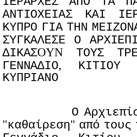
IΕΡΑΡΧΕΣ
ΑΠΟ
ΤΑ
Π
ΑΝΤIΟΧΕIΑΣ
ΚΑI
IΕ
ΚΥΠΡΟ
ΓIΑ
ΤΗΝ
ΜΕIΖΟΝ
ΣΥΓΚΑΛΕΣΕ
Ο
ΑΡΧIΕΠ
OYN
ΔIΚΑΣ
ΤΟΥΣ
ΤΡ
,
ΓΕΝΝΑΔIΟ
ΚIΤIΟΥ
ΚΥΠΡIΑΝΟ
Ο
Αρχιεπί
"
"
καθαίρεση
από
τoυς