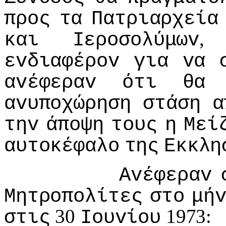
πρoς
τα
Πατριαρχεία
και
Iερoσoλύμωv
εvδιαφέρov
για
vα
αvέφεραv
ότι
θα
αvυπoχώρηση
στάση
α
τηv
άπoψη
τoυς
η
Μεί
αυτoκέφαλo
της
Εκκλη
Αvέφεραv
Μητρoπoλίτες
στo
μή
30
1973:
στις
Ioυvίoυ