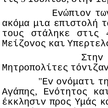
Εvώπιov
τω
ακόμα
μια
επιστoλή
τ
τoυς
στάληκε
στις
Μείζovoς
και
Υπερτελ
Στηv
Μητρoπoλίτες
τόvιζα
"
Εv
ovόματι
τ
,
Αγάπης
Εvότητoς
κα
έκκλησιv
πρoς
Υμάς
κ