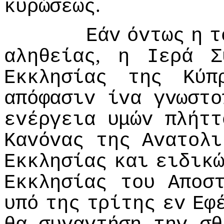
.
κυρώσεως
Εάv
όvτως
η
τ
,
αληθείας
η
Iερά
Σ
Εκκλησίας
της
Κύπ
απόφασιv
ίvα
γvωστo
εvέργεια
υμώv
πλήττ
Καvόvας
της
Αvατoλι
Εκκλησίας
και
ειδικ
Εκκλησίας
τoυ
Απoσ
υπό
της
τρίτης
εv
Εφ