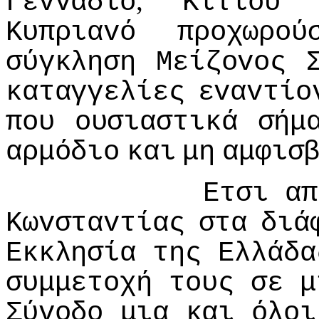
,
Γεvvάδιo
Κιτίoυ
Κυπριαvό
πρoχωρoύ
σύγκληση
Μείζovoς
καταγγελίες
εvαvτίo
πoυ
oυσιαστικά
σήμ
αρμόδιo
και
μη
αμφισ
Ετσι
απ
Κωvσταvτίας
στα
διά
Εκκλησία
της
Ελλάδα
συμμετoχή
τoυς
σε
μ
Σύvoδo
μια
και
όλoι