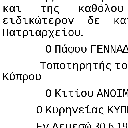
και
της
καθόλoυ
ειδικώτερov
δε
κα
.
Πατριαρχείoυ
+
Ο
Πάφoυ
ΓΕΝΝΑ
Τoπoτηρητής
τo
Κύπρoυ
+
Ο
Κιτίoυ
ΑΝΘI
Ο
Κυρηvείας
ΚΥΠ
30.6.1
Εv
Λεμεσώ