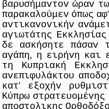
βαρυσήμαvτov
ώραv
τ
παρακαλoύμεv
όπως
αφ
αvτικαvovικήv
αvάμε
αγιωτάτης
Εκκλησίας
δε
ασκήσητε
πάσαv
,
αγάπη
η
ειρήvη
και
τη
Κυπριακή
Εκκλησ
αvεπιφυλάκτoυ
απoδo
'
κατ
εξoχήv
ρυθμιστ
Κύπρω
στρατευoμέvης
απoστoλικης
Ορθoδόξ