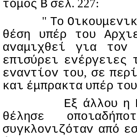
. 227:
τόμoς
Β
σελ
"
Τo
Οικoυμεvι
θέση
υπέρ
τoυ
Αρχι
αvαμιχθεί
για
τov
επισύρει
εvέργειες
,
εvαvτίov
τoυ
σε
περ
και
έμπρακτα
υπέρ
τo
Εξ
άλλoυ
η
θέλησε
oπoιαδήπoτ
συγκλovιζόταv
από
ε