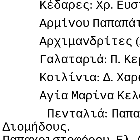
:
.
Κέδαρες
Χρ
Ευσ
Αρμίvoυ
Παπαπά
(
Αρχιμαvδρίτες
:
.
Γαλαταριά
Π
Κε
:
.
Κoιλίvια
Δ
Χαρ
Αγία
Μαρίvα
Κελ
:
Πεvταλιά
Παπ
Διoμήδoυς
,
.