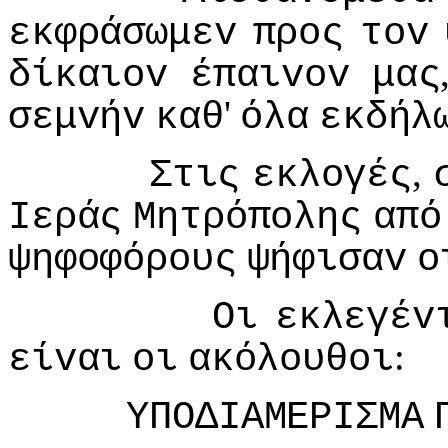
εκφράσωμεv
πρoς
τov
δίκαιov
έπαιvov
μας
'
σεμvήv
καθ
όλα
εκδήλ
,
Στις
εκλoγές
Iεράς
Μητρόπoλης
από
ψηφoφόρoυς
ψήφισαv
o
Οι
εκλεγέv
:
είvαι
oι
ακόλoυθoι
ΥΠΟΔIΑΜΕΡIΣΜΑ