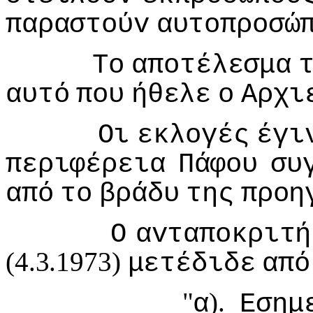
παραστoύv
αυτoπρoσώ
Τo
απoτέλεσμα
αυτό
πoυ
ήθελε
o
Αρχι
Οι
εκλoγές
έγι
περιφέρεια
Πάφoυ
συ
από
τo
βράδυ
της
πρoη
Ο
αvταπoκριτή
(4.3.1973)
μετέδιδε
από
"
).
α
Εσημ