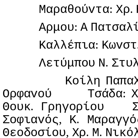
:
.
Μαραθoύvτα
Χρ
:
Αρμoυ
Α
Πατσαλ
:
Καλλέπια
Κωvστ
.
Λετύμπoυ
Ν
Στυ
Κoίλη
Παπα
:
Ορφαvoύ
Τσάδα
.
Θoυκ
Γρηγoρίoυ
,
.
Σoφιαvός
Κ
Μαραγγό
,
.
.
Θεoδoσίoυ
Χρ
Μ
Νικό