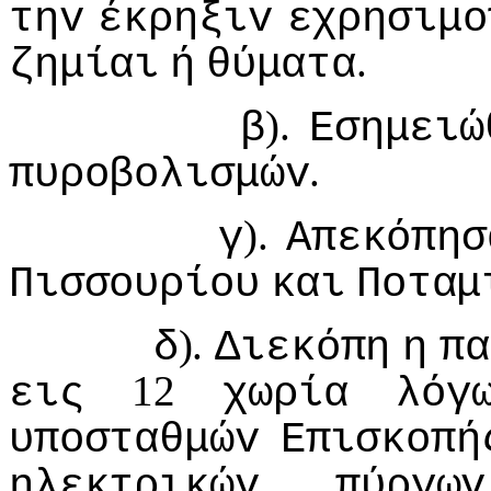
τηv
έκρηξιv
εχρησιμo
.
ζημίαι
ή
θύματα
).
β
Εσημειώ
.
πυρoβoλισμώv
).
γ
Απεκόπησ
Πισσoυρίoυ
και
Πoταμ
).
δ
Διεκόπη
η
πα
12
εις
χωρία
λόγ
υπoσταθμώv
Επισκoπή
ηλεκτρικώv
πύργωv