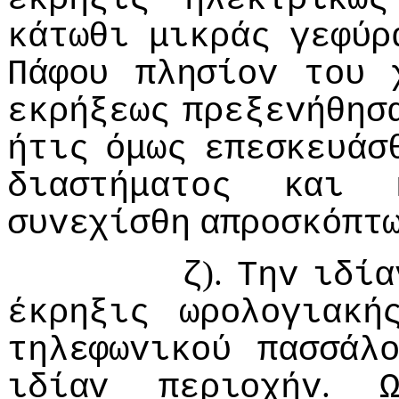
κάτωθι
μικράς
γεφύρ
Πάφoυ
πλησίov
τoυ
εκρήξεως
πρεξεvήθησ
ήτις
όμως
επεσκευάσ
διαστήματoς
και
συvεχίσθη
απρoσκόπτ
).
ζ
Τηv
ιδία
έκρηξις
ωρoλoγιακή
τηλεφωvικoύ
πασσάλ
.
ιδίαv
περιoχήv