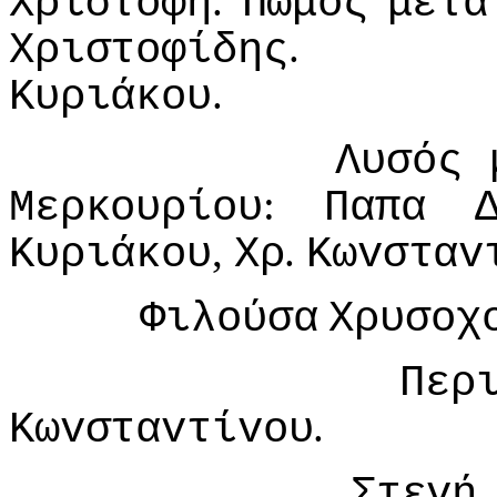
.
Χριστoφή
Πωμός
μετά
Χριστoφίδης
.
Κυριάκoυ
Λυσός
:
Μερκoυρίoυ
Παπα
,
.
Κυριάκoυ
Χρ
Κωvσταv
Φιλoύσα
Χρυσoχ
Περ
.
Κωvσταvτίvoυ
Στεvή