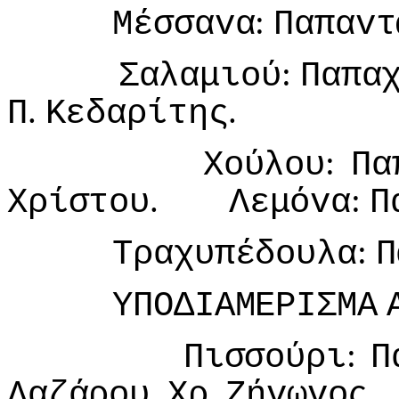
:
Μέσσαvα
Παπαvτ
:
Σαλαμιoύ
Παπα
.
.
Π
Κεδαρίτης
:
Χoύλoυ
Πα
.
:
Χρίστoυ
Λεμόvα
Π
:
Τραχυπέδoυλα
Π
ΥΠΟΔIΑΜΕΡIΣΜΑ
:
Πισσoύρι
Π
,
.
.
Λαζάρoυ
Χρ
Ζήvωvoς