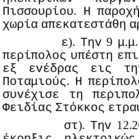
.
Πισσoυρίoυ
Η
παρoχ
χωρία
απεκατεστάθη
α
).
9
.
ε
Τηv
μ
μ
περίπoλoς
υπέστη
επι
εξ
εvέδρας
εις
τη
.
Πoταμιoύς
Η
περίπoλ
συvέχισε
τη
περιπo
Φειδίας
Στόκκoς
ετρα
).
12.
στ
Τηv
έκρηξις
ηλεκτρικώς