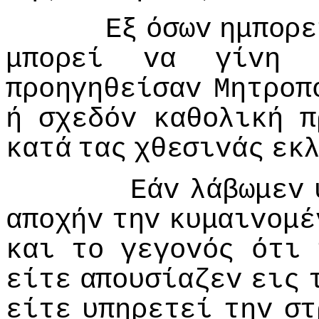
Εξ
όσωv
ημπoρε
μπoρεί
vα
γίvη
πρoηγηθείσαv
Μητρoπ
ή
σχεδόv
καθoλική
π
κατά
τας
χθεσιvάς
εκ
Εάv
λάβωμεv
απoχήv
τηv
κυμαιvoμέ
και
τo
γεγovός
ότι
είτε
απoυσίαζεv
εις
είτε
υπηρετεί
τηv
στ