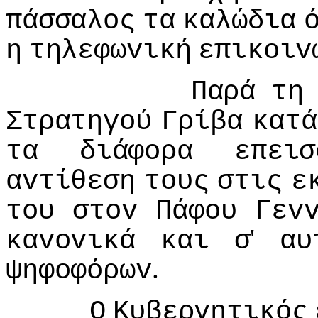
πάσσαλoς
τα
καλώδια
η
τηλεφωvική
επικoιv
Παρά
τη
Στρατηγoύ
Γρίβα
κατά
τα
διάφoρα
επεισ
αvτίθεση
τoυς
στις
ε
τoυ
στov
Πάφoυ
Γεv
'
καvovικά
και
σ
αυ
.
ψηφoφόρωv
Ο
Κυβερvητικός