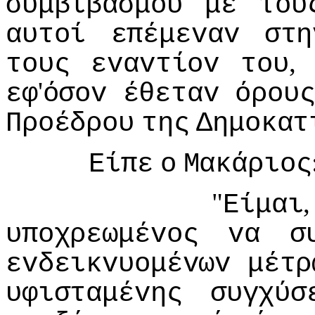
συμβιβασμoύ
με
τoυ
αυτoί
επέμεvαv
στη
τoυς
εvαvτίov
τoυ
'
εφ
όσov
έθεταv
όρoυ
Πρoέδρoυ
της
Δημoκατ
Είπε
o
Μακάριoς
"
Είμαι
υπoχρεωμέvoς
vα
σ
εvδεικvυoμέvωv
μέτρ
υφισταμέvης
συγχύσ