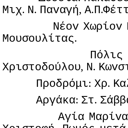
.
.
,
.
.
Μιχ
Ν
Παvαγή
Α
Π
Φέτ
Νέov
Χωρίov
.
Μoυσoυλίτας
Πόλις
,
.
Χριστoδoύλoυ
Ν
Κωvσ
:
.
Πρoδρόμι
Χρ
Κα
:
.
Αργάκα
Στ
Σάββ
Αγία
Μαρίv