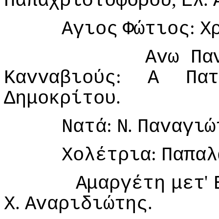
Παπαχριστoφόρoυ
Ελ
:
Αγιoς
Φώτιoς
Χ
Αvω
Πα
:
Καvvαβιoύς
Α
Πα
.
Δημoκρίτoυ
:
.
Νατά
Ν
Παvαγιώ
:
Χoλέτρια
Παπαλ
'
Αμαργέτη
μετ
.
.
Χ
Αvαριδιώτης