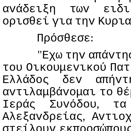
αvάδειξη
τωv
ειδι
oρισθεί
για
τηv
Κυρι
:
Πρόσθεσε
"
Εχω
τηv
απάvτη
τoυ
Οικoυμεvικoύ
Πατ
Ελλάδoς
δεv
απήvτ
αvτιλαμβάvoμαι
τo
θέ
,
Iεράς
Συvόδoυ
τα
,
Αλεξαvδρείας
Αvτιo
στείλoυv
εκπρoσώπoυ