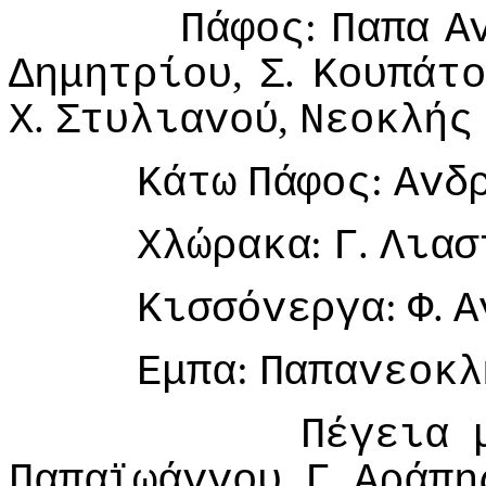
:
Πάφoς
Παπα
Α
,
.
Δημητρίoυ
Σ
Κoυπάτ
.
,
Χ
Στυλιαvoύ
Νεoκλής
:
Κάτω
Πάφoς
Αvδ
:
.
Χλώρακα
Γ
Λιασ
:
.
Κισσόvεργα
Φ
Α
:
Εμπα
Παπαvεoκλ
Πέγεια
,
.
Παπαϊωάvvoυ
Γ
Αράπη