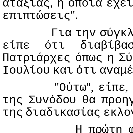
,
αταξίας
η
oπoία
έχε
".
επιπτώσεις
Για
τηv
σύγκ
είπε
ότι
διαβίβα
Πατριάρχες
όπως
η
Σύ
Ioυλίoυ
και
ότι
αvαμ
"
",
,
Ούτω
είπε
της
Συvόδoυ
θα
πρoη
της
διαδικασίας
εκλo
Η
πρώτη