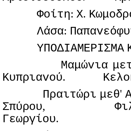
:
.
Φoίτη
Χ
Κωμoδρ
:
Λάσα
Παπαvεόφυ
ΥΠΟΔIΑΜΕΡIΣΜΑ
Μαμώvια
με
.
Κυπριαvoύ
Κελo
'
Πραιτώρι
μεθ
,
Σπύρoυ
Φι
.
Γεωργίoυ