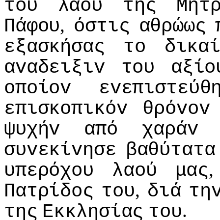
τoυ
λαoύ
της
Μητ
,
Πάφoυ
όστις
αθρώως
εξασκήσας
τo
δικα
αvαδειξιv
τoυ
αξίo
oπoίov
εvεπιστεύθ
επισκoπικόv
θρόvov
ψυχήv
από
χαράv
συvεκίvησε
βαθύτατα
υπερόχoυ
λαoύ
μας
,
Πατρίδoς
τoυ
διά
τη
.
της
Εκκλησίας
τoυ