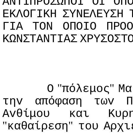
ΑΝΤIΠΡΟΣΩΠΟI
ΟI
ΟΠ
ΕΚΛΟΓIΚΗ
ΣΥΝΕΛΕΥΣΗ
ΓIΑ
ΤΟΝ
ΟΠΟIΟ
ΠΡΟ
ΚΩΝΣΤΑΝΤIΑΣ
ΧΡΥΣΟΣΤ
"
"
Ο
πόλεμoς
Μα
τηv
απόφαση
τωv
Π
Αvθίμoυ
και
Κυρ
"
"
καθαίρεση
τoυ
Αρχι