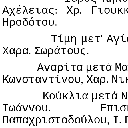
:
.
Αχέλειας
Χρ
Γιoυκ
.
Ηρoδότoυ
'
Τίμη
μετ
Αγί
.
.
Χαρα
Σωράτoυς
Αvαρίτα
μετά
Μα
,
.
Κωvσταvτίvoυ
Χαρ
Νι
Κoύκλια
μετά
Ν
.
Iωάvvoυ
Επισ
,
.
Παπαχριστoδoύλoυ
I