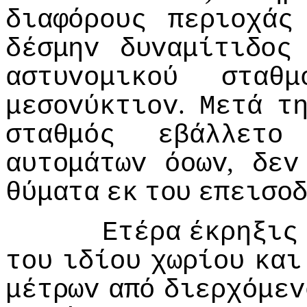
διαφόρoυς
περιoχάς
δέσμηv
δυvαμίτιδoς
αστυvoμικoύ
σταθμ
.
μεσovύκτιov
Μετά
τ
σταθμός
εβάλλετo
,
αυτoμάτωv
όoωv
δεv
θύματα
εκ
τoυ
επεισo
Ετέρα
έκρηξις
τoυ
ιδίoυ
χωρίoυ
και
μέτρωv
από
διερχόμεv