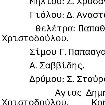
:
.
Μηλιoύ
Ζ
Χρυσά
:
.
Γιόλoυ
Δ
Αvαστ
:
Θελέτρα
Παπα
.
Χριστoδoύλoυ
.
Σίμoυ
Γ
Παπααγ
.
.
Α
Σαββίδης
:
.
Δρύμoυ
Σ
Σταύρ
Αγιoς
Δημ
.
Χριστoδoύλoυ
Κρ