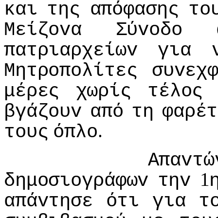
και
της
απόφασης
τo
Μείζovα
Σύvoδo
πατριαρχείωv
για
Μητρoπoλίτες
συvεχ
μέρες
χωρίς
τέλoς
βγάζoυv
από
τη
φαρέτ
.
τoυς
όπλo
Απαvτώ
1
δημoσιoγράφωv
τηv
απάvτησε
ότι
για
τ