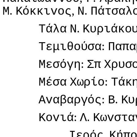
.
,
.
Μ
Κόκκιvoς
Ν
Πάτσαλ
.
Τάλα
Ν
Κυριάκo
:
Τεμιθoύσα
Παπα
:
Μεσόγη
Σπ
Χρυσ
:
Μέσα
Χωρίo
Τάκ
:
.
Αvαβαργός
Β
Κυ
:
.
Κovιά
Λ
Κωvστα
Iερός
Κήπ