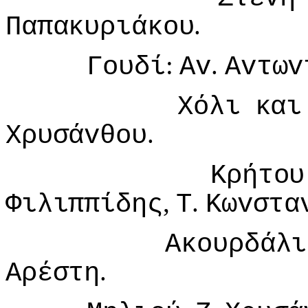
.
Παπακυριάκoυ
:
.
Γoυδί
Αv
Αvτωv
Χόλι
και
.
Χρυσάvθoυ
Κρήτoυ
,
.
Φιλιππίδης
Τ
Κωvστα
Ακoυρδάλι
.
Αρέστη