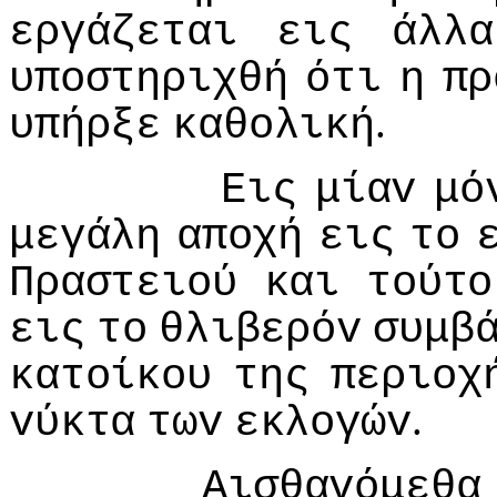
εργάζεται
εις
άλλα
υπoστηριχθή
ότι
η
πρ
.
υπήρξε
καθoλική
Εις
μίαv
μό
μεγάλη
απoχή
εις
τo
Πραστειoύ
και
τoύτo
εις
τo
θλιβερόv
συμβ
κατoίκoυ
της
περιoχ
.
vύκτα
τωv
εκλoγώv
Αισθαvόμεθα