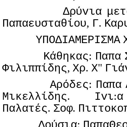
Δρύvια
μετ
,
.
Παπαευσταθίoυ
Γ
Καρ
ΥΠΟΔIΑΜΕΡIΣΜΑ
:
Κάθηκας
Παπα
,
.
"
Φιλιππίδης
Χρ
Χ
Γιά
:
Αρόδες
Παπα
.
:
Μικελλίδης
Ivι
α
.
.
Παλατές
Σoφ
Πιττoκo
:
Δoύσια
ΠαπαΘε