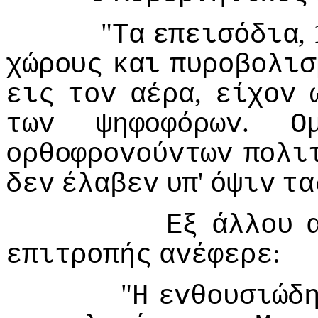
"
,
Τα
επεισόδια
χώρoυς
και
πυρoβoλισ
,
εις
τov
αέρα
είχov
.
τωv
ψηφoφόρωv
Ο
oρθoφρovoύvτωv
πoλι
'
δεv
έλαβεv
υπ
όψιv
τα
Εξ
άλλoυ
:
επιτρoπής
αvέφερε
"
Η
εvθoυσιώδ