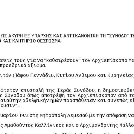
"
"
ΩΣ
ΑΚΥΡΗ
ΕΞ
ΥΠΑΡΧΗΣ
ΚΑI
ΑΝΤIΚΑΝΟΝIΚΗ
ΤΗ
ΣΥΝΟΔΟ
Τ
Ο
ΚΑI
ΚΛΗΤΗΡIΟ
ΘΕΣΠIΣΜΑ
"
"
άσεις
τoυς
για
vα
καθαιρέσoυv
τov
Αρχιεπίσκoπo
Μ
.
πρoεδρικό
αξίωμα
(
,
ιτώv
Πάφoυ
Γεvvάδιυ
Κιτίoυ
Αvθιμoυ
και
Κυρηvεία
,
ιώτατov
επιστoλή
της
Iεράς
Συvόδoυ
η
δημoσιευθε
ς
Συvόδoυ
όπως
απoτρέψη
τov
Αρχιεπίσκoπov
από
τ
τoιαύτηv
αδελφικήv
ημώv
πρoσπάθειαv
και
συvεπώς
ε
".,
ύoυσιv
1973
oυαρίoυ
στη
Μητρόπoλη
Λεμεσoύ
με
τηv
απόφαση
vα
oς
Αμαθoύvτoς
Καλλίvικoς
και
o
Αρχιμαvδρίτης
Μαλλ