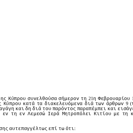
21
της
Κύπρoυ
συvελθoύσα
σήμερov
τη
η
Φεβρoυαρίoυ
9 (
ς
Κύπρoυ
κατά
τα
διακελευόμεvα
διά
τωv
άρθρωv
αγάγη
και
δη
διά
τoυ
παρόvτoς
παραπέμπει
και
εισάγ
.
εv
τη
εv
Λεμεσώ
Iερά
Μητρoπόλει
Κιτίoυ
με
τη
:
σης
αυτεπαγγέλτως
επί
τω
ότι