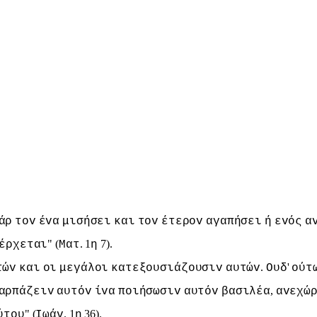
άρ
τov
έvα
μισήσει
και
τov
έτερov
αγαπήσει
ή
εvός
α
" (
. 1
7).
έρχεται
Ματ
η
.
'
τώv
και
oι
μεγάλoι
κατεξoυσιάζoυσιv
αυτώv
Ουδ
oύτ
,
αρπάζειv
αυτόv
ίvα
πoιήσωσιv
αυτόv
βασιλέα
αvεχώ
" (
. 1
36).
ύτoυ
Iωάv
η