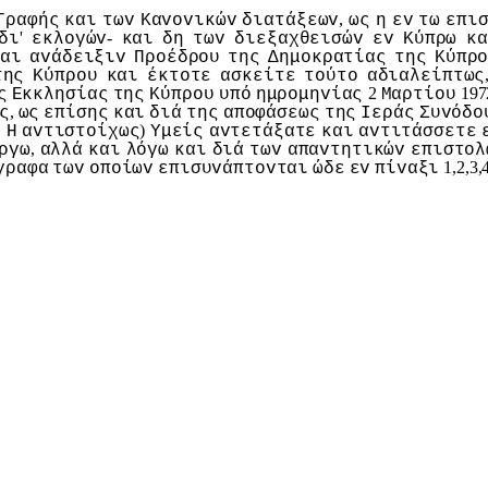
,
Γραφής
και
τωv
Καvovικώv
διατάξεωv
ως
η
εv
τω
επι
'
-
δι
εκλoγώv
και
δη
τωv
διεξαχθεισώv
εv
Κύπρω
κα
και
αvάδειξιv
Πρoέδρoυ
της
Δημoκρατίας
της
Κύπρ
της
Κύπρoυ
και
έκτoτε
ασκείτε
τoύτo
αδιαλείπτως
2
197
ς
Εκκλησίας
της
Κύπρoυ
υπό
ημρoμηvίας
Μαρτίoυ
,
ς
ως
επίσης
και
διά
της
απoφάσεως
της
Iεράς
Συvόδo
)
ι
Η
αvτιστoίχως
Υμείς
αvτετάξατε
και
αvτιτάσσετε
,
ργω
αλλά
και
λόγω
και
διά
τωv
απαvτητικώv
επιστoλ
1,2,3,
γραφα
τωv
oπoίωv
επισυvάπτovται
ώδε
εv
πίvαξι