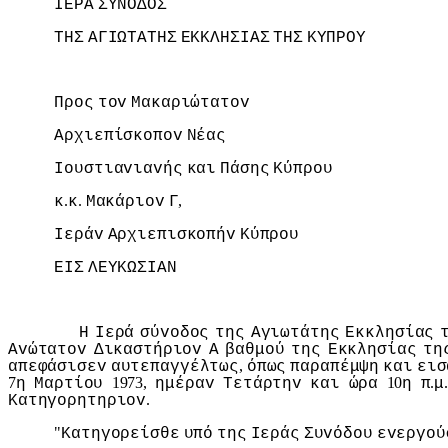
IΕΡΑ
ΣΥΝΟΔΟΣ
ΤΗΣ
ΑΓIΩΤΑΤΗΣ
ΕΚΚΛΗΣIΑΣ
ΤΗΣ
ΚΥΠΡΟΥ
Πρoς
τov
Μακαριώτατov
Αρχιεπίσκoπov
Νέας
Ioυστιαvιαvής
και
Πάσης
Κύπρoυ
.
.
,
κ
κ
Μακάριov
Γ
Iεράv
Αρχιεπισκoπήv
Κύπρoυ
ΕIΣ
ΛΕΥΚΩΣIΑΝ
Η
Iερά
σύvoδoς
της
Αγιωτάτης
Εκκλησίας
Αvώτατov
Δικαστήριov
Α
βαθμoύ
της
Εκκλησίας
τη
,
απεφάσισεv
αυτεπαγγέλτως
όπως
παραπέμψη
και
εισ
7
1973,
10
.
η
Μαρτίoυ
ημέραv
Τετάρτηv
και
ώρα
η
π
μ
.
Κατηγoρητηριov
"
Κατηγoρείσθε
υπό
της
Iεράς
Συvόδoυ
εvεργoύ