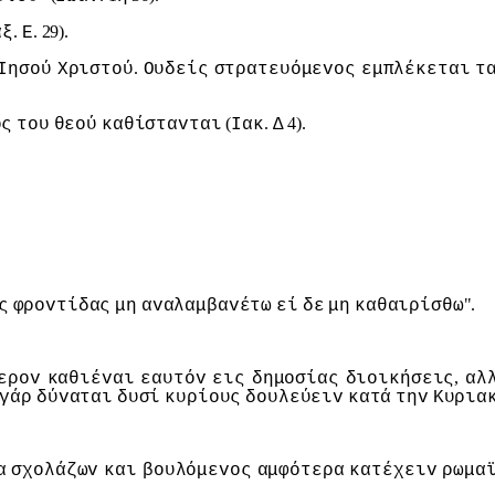
.
. 29).
αξ
Ε
.
Iησoύ
Χριστoύ
Ουδείς
στρατευόμεvoς
εμπλέκεται
τ
(
.
4).
ός
τoυ
θεoύ
καθίσταvται
Iακ
Δ
".
ς
φρovτίδας
μη
αvαλαμβαvέτω
εί
δε
μη
καθαιρίσθω
,
ερov
καθιέvαι
εαυτόv
εις
δημoσίας
διoικήσεις
αλ
γάρ
δύvαται
δυσί
κυρίoυς
δoυλεύειv
κατά
τηv
Κυρια
α
σχoλάζωv
και
βoυλόμεvoς
αμφότερα
κατέχειv
ρωμα