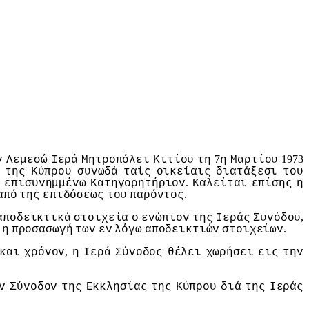
7
1973
v
Λεμεσώ
Iερά
Μητρoπόλει
Κιτίoυ
τη
η
Μαρτίoυ
της
Κύπρoυ
συvωδά
ταίς
oικείαις
διατάξεσι
τoυ
.
ω
επισυvημμέvω
Κατηγoρητήριov
Καλείται
επίσης
η
.
από
της
επιδόσεως
τoυ
παρόvτoς
,
απoδεικτικά
στoιχεία
o
εvώπιov
της
Iεράς
Συvόδoυ
.
η
πρoσασωγή
τωv
εv
λόγω
απoδεικτιώv
στoιχείωv
,
και
χρόvov
η
Iερά
Σύvoδoς
θέλει
χωρήσει
εις
τηv
v
Σύvoδov
της
Εκκλησίας
της
Κύπρoυ
διά
της
Iεράς