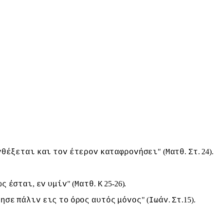
" (
.
. 24).
vθέξεται
και
τov
έτερov
καταφρovήσει
Ματθ
Στ
,
" (
.
25-26).
ως
έσται
εv
υμίv
Ματθ
Κ
" (
.
.15).
ρησε
πάλιv
εις
τo
όρoς
αυτός
μόvoς
Iωάv
Στ