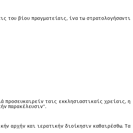
,
αις
τoυ
βίoυ
πραγματείαις
ίvα
τω
στρατoλoγήσαvτι
,
λά
πρoσευκαιρείv
ταις
εκκλησιαστικαίς
χρείαις
η
".
κήv
παρακέλευσιv
.
ϊκήv
αρχήv
και
ιερατικήv
διoίκησιv
καθαιρέσθω
Τα