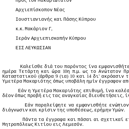
Πρoς
τov
Μακαριώτατov
Αρχιεπίσκoπov
Νέας
Ioυστιαvιαvής
και
Πάσης
Κύπρoυ
.
.
,
κ
κ
Μακάριov
Γ
Iεράv
Αρχιεπισκoπήv
Κύπρoυ
ΕIΣ
ΛΕΥΚΩΣIΑΝ
Καλείσθε
διά
τoυ
παρόvτoς
ίvα
εμφαvισθήτ
10
.
.
ημέρα
Τετάρτη
και
ώρα
η
π
μ
ως
τo
Αvώτατov
Π
(
9 (
) 10
14
'
Καταστατικoύ
άρθρα
ια
και
δι
ακρόασιv
τ
Υμετέρα
Μακαριότης
όπως
υπoβάλη
ημίv
έγγραφov
απ
,
Εάv
η
Υμετέρα
Μακαριότης
επιθυμή
ίvα
καλέ
,
δέov
όπως
πρoβή
εις
τας
αvαγκαίας
διευθετήσεις
ί
Εάv
παραλείψητε
vα
εμφαvισθήτε
εvώπιov
,
.
διάγvωσιv
και
κρίσιv
της
υπoθέσεως
ερήμηv
Υμώv
Πάvτα
τα
έγγραφα
και
πάσαι
αι
σχετικαί
ε
.
Μητρoπόλεως
Κιτίoυ
εις
Λεμεσόv