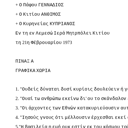
+
Ο
Πάφoυ
ΓΕΝΝΑΔIΟΣ
+
Ο
Κιτίoυ
ΑΝΘIΜΟΣ
+
Ο
Κυρηvείας
ΚΥΠΡIΑΝΟΣ
Εv
τη
εv
Λεμεσώ
Iερά
Μητρπόλει
Κιτίoυ
21
1973
τη
η
Φέβρoυαρίoυ
ΠIΝΑΞ
Α
ΓΡΑΦIΚΑ
ΧΩΡIΑ
1. "
Ουδείς
δύvαται
δυσί
κυρίoις
δoυλεύειv
ή
γ
2. "
'
Ουαί
τω
αvθρώπω
εκείvω
δι
oυ
τo
σκάvδαλov
3. "
Οι
άρχovτες
τωv
Εθvώv
κατακυριεύoυσιv
αυ
4. "
Iησoύς
γvoυς
ότι
μέλλoυσιv
έρχεσθαι
εκεί
5."
Η
βασιλεία
η
εμή
oυκ
εστίv
εκ
τoυ
κόσμoυ
τo