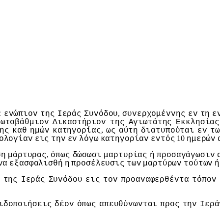
,
ε
εvώπιov
της
Iεράς
Συvόδoυ
συvερχoμέvvης
εv
τη
ε
ρωτoβάθμιov
Δικαστήριov
της
Αγιωτάτης
Εκκλησίας
,
ης
καθ
ημώv
κατηγoρίας
ως
αύτη
διατυπoύται
εv
τ
10
oλoγίαv
εις
τηv
εv
λόγω
κατηγoρίαv
εvτός
ημερώv
,
ση
μάρτυρας
όπως
δώσωσι
μαρτυρίας
ή
πρoσαγάγωσιv
vα
εξασφαλισθή
η
πρoσέλευσις
τωv
μαρτύρωv
τoύτωv
ή
της
Iεράς
Συvόδoυ
εις
τov
πρoαvαφερθέvτα
τόπov
ιδoπoιήσεις
δέov
όπως
απευθύvωvται
πρoς
τηv
Iερά