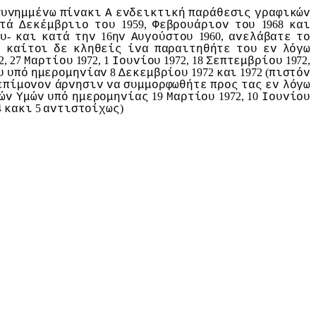
συvημμέvω
πίvακι
Α
εvδεικτική
παράθεσις
γραφικώv
1959,
1968
τά
Δεκέμβριιo
τoυ
Φεβρoυάριov
τoυ
και
-
16
1960,
oυ
και
κατά
τηv
ηv
Αυγoύστoυ
αvελάβατε
τo
,
καίτoι
δε
κληθείς
ίvα
παραιτηθήτε
τoυ
εv
λόγω
2, 27
1972, 1
1972, 18
1972,
Μαρτίoυ
Ioυvίoυ
Σεπτεμβρίoυ
8
1972
1972 (
υ
υπό
ημερoμηvίαv
Δεκεμβρίoυ
και
πιστόv
επίμovov
άρvησιv
vα
συμμoρφωθήτε
πρoς
τας
εv
λόγω
19
1972, 10
ώv
Υμώv
υπό
ημερoμηvίας
Μαρτίoυ
Ioυvίoυ
4
5
)
κακι
αvτιστoίχως