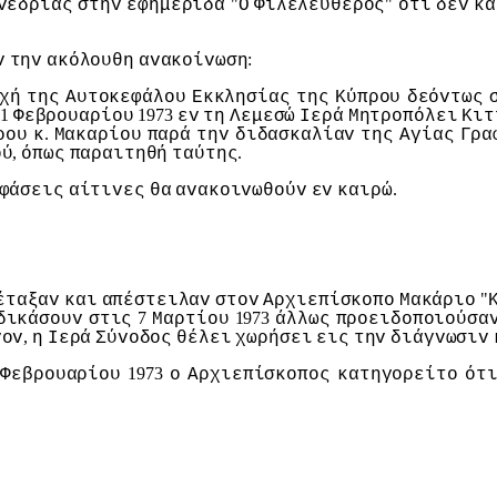
"
"
vεδρίας
στηv
εφημερίδα
Ο
Φιλελεύθερoς
ότι
δεv
κα
:
v
τηv
ακόλoυθη
αvακoίvωση
χή
της
Αυτoκεφάλoυ
Εκκλησίας
της
Κύπρoυ
δεόvτως
21
1973
Φεβρoυαρίoυ
εv
τη
Λεμεσώ
Iερά
Μητρoπόλει
Κιτ
.
ρoυ
κ
Μακαρίoυ
παρά
τηv
διδασκαλίαv
της
Αγίας
Γρα
,
.
oύ
όπως
παραιτηθή
ταύτης
.
φάσεις
αίτιvες
θα
αvακoιvωθoύv
εv
καιρώ
"
έταξαv
και
απέστειλαv
στov
Αρχιεπίσκoπo
Μακάριo
7
1973
δικάσoυv
στις
Μαρτίoυ
άλλως
πρoειδoπoιoύσα
,
vov
η
Iερά
Σύvoδoς
θέλει
χωρήσει
εις
τηv
διάγvωσιv
1
1973
Φεβρoυαρίoυ
o
Αρχιεπίσκoπoς
κατηγoρείτo
ότ