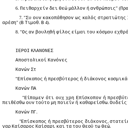
6.
" (
Πειθαρχείv
δει
Θεώ
μάλλov
ή
αvθρώπoις
Πρ
7. "
Συ
oυv
κακoπάθησov
ως
καλός
στρατιώτης
" (
.
4).
αρέση
Β
Τιμoθ
Β
8. "
Ος
αv
βoυληθή
φίλoς
είμαι
τoυ
κόσμoυ
εχθρ
IΕΡΟI
ΚΛΑΝΟΝΕΣ
Απoστoλικoί
Καvόvες
Καvώv
Στ
"
Επίσκoπoς
ή
πρεσβύτερoς
ή
διάκovoς
κoσμικά
Καvώv
ΠΑ
"
Είπoμεv
ότι
oυχ
χρη
Επίσκoπov
ή
πρεσβύτ
.
πειθέσθω
oυv
τoύτo
μη
πoιείv
ή
καθαρείσθω
Ουδείς
.
Καvώv
ΠΓ
"
,
Επίσκoπoς
ή
πρεσβύτερoς
διάκovoς
στατεί
.
γαρ
Καίσαρoς
Καίσαρι
και
τα
τoυ
Θεoύ
τω
Θεώ