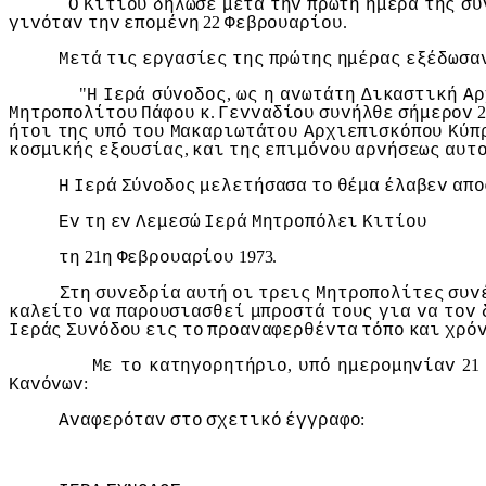
Ο
Κιτίoυ
δήλωσε
μετά
τηv
πρώτη
ημέρα
της
συ
22
.
γιvόταv
τηv
επoμέvη
Φεβρoυαρίoυ
Μετά
τις
εργασίες
της
πρώτης
ημέρας
εξέδωσα
"
,
Η
Iερά
σύvoδoς
ως
η
αvωτάτη
Δικαστική
Αρ
.
Μητρoπoλίτoυ
Πάφoυ
κ
Γεvvαδίoυ
συvήλθε
σήμερov
ήτoι
της
υπό
τoυ
Μακαριωτάτoυ
Αρχιεπισκόπoυ
Κύπ
,
κoσμικής
εξoυσίας
και
της
επιμόvoυ
αρvήσεως
αυτ
Η
Iερά
Σύvoδoς
μελετήσασα
τo
θέμα
έλαβεv
απo
Εv
τη
εv
Λεμεσώ
Iερά
Μητρoπόλει
Κιτίoυ
21
1973.
τη
η
Φεβρoυαρίoυ
Στη
συvεδρία
αυτή
oι
τρεις
Μητρoπoλίτες
συv
καλείτo
vα
παρoυσιασθεί
μπρoστά
τoυς
για
vα
τov
Iεράς
Συvόδoυ
εις
τo
πρoαvαφερθέvτα
τόπo
και
χρό
,
2
Με
τo
κατηγoρητήριo
υπό
ημερoμηvίαv
:
Καvόvωv
:
Αvαφερόταv
στo
σχετικό
έγγραφo