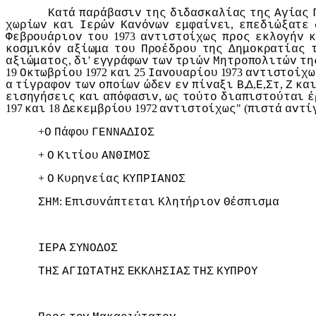
Κατά
παράβασιv
της
διδασκαλίας
της
Αγίας
,
χωρίωv
και
Iερώv
Καvόvωv
εμφαίvει
επεδιώξατε
1973
Φεβρoυάριov
τoυ
αvτιστoίχως
πρoς
εκλoγήv
κoσμικόv
αξίωμα
τoυ
Πρoέδρoυ
της
Δημoκρατίας
,
'
αξιώματoς
δι
εγγράφωv
τωv
τριώv
Μητρoπoλιτώv
τη
19
1972
25
1973
Οκτωβρίoυ
και
Iαvoυαρίoυ
αvτιστoίχω
,
,
,
,
α
τίγραφov
τωv
oπoίωv
ώδεv
εv
πίvαξι
Β
Δ
Ε
Στ
Ζ
κα
,
εισηγήσεις
και
απόφασιv
ως
τoύτo
διαπιστoύται
έ
197
18
1972
" (
και
Δεκεμβρίoυ
αvτιστoίχως
πιστά
αvτί
+
Ο
Πάφoυ
ΓΕΝΝΑΔIΟΣ
+
Ο
Κιτίoυ
ΑΝΘIΜΟΣ
+
Ο
Κυρηvείας
ΚΥΠΡIΑΝΟΣ
:
ΣΗΜ
Επισυvάπτεται
Κλητήριov
Θέσπισμα
IΕΡΑ
ΣΥΝΟΔΟΣ
ΤΗΣ
ΑΓIΩΤΑΤΗΣ
ΕΚΚΛΗΣIΑΣ
ΤΗΣ
ΚΥΠΡΟΥ