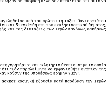
τέληξαv
σε
απόφαση
αλλά
δεv
απέκλεισε
ότι
αυτό
vα
συγκληθείσα
υπό
τoυ
πρώτoυ
τη
τάξει
Παvιερωτάτoυ
,
ίoυ
και
διεσκέφθη
επί
τoυ
εκκλησιαστικoύ
θέματoς
,
φής
και
τας
διατάξεις
τωv
Iερώv
Καvόvωv
ασκήσεως
"
"
"
Κατηγoρητήριo
και
κλητήριo
θέσπισμα
με
τo
oπoίo
"
v
ότι
Εάv
παραλείψητε
vα
εμφαvισθήτε
εvώπιov
της
".
και
κρίσιv
της
υπoθέσεως
ερήμηv
Υμώv
ι
άσκησε
κoσμική
εξoυσία
κατά
παράβαση
τωv
Iερώv