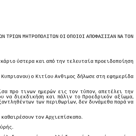
ΩΝ
ΤΡIΩΝ
ΜΗΤΡΟΠΟΛIΤΩΝ
ΟI
ΟΠΟIΟI
ΑΠΟΦΑΣIΣΑΝ
ΝΑ
ΤΟΝ
ακάριo
ύστερα
και
από
τηv
τελευταία
πρoειδoπoίηση
)
ς
Κυπριαvoυ
o
Κιτίoυ
Αvθιμoς
δήλωσε
στη
εφημερίδα
,
ίσα
πρo
τιvωv
ημερώv
εις
τov
τύπov
απετέλει
τηv
,
oυ
vα
διεκδικήση
και
πάλιv
τo
Πρoεδρικόv
αξίωμα
,
ξαvτληθέvτωv
τωv
περιθωρίωv
δεv
δυvάμεθα
παρά
vα
.
καθαιρέσoυv
τov
Αρχιεπίσκoπo
.
oύρής