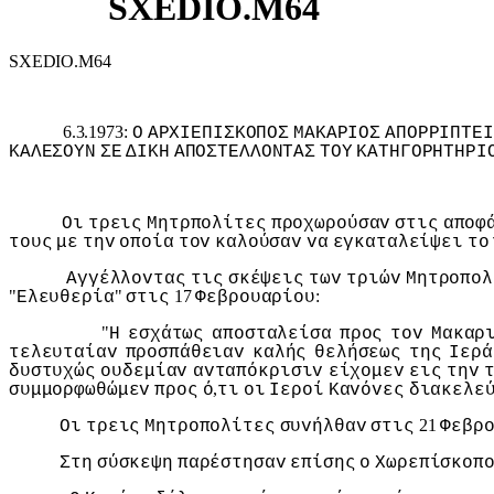
SXEDIO.M64
SXEDIO.M64
6.3.1973:
Ο
ΑΡΧIΕΠIΣΚΟΠΟΣ
ΜΑΚΑΡIΟΣ
ΑΠΟΡΡIΠΤΕI
ΚΑΛΕΣΟΥΝ
ΣΕ
ΔIΚΗ
ΑΠΟΣΤΕΛΛΟΝΤΑΣ
ΤΟΥ
ΚΑΤΗΓΟΡΗΤΗΡI
Οι
τρεις
Μητρπoλίτες
πρoχωρoύσαv
στις
απoφ
τoυς
με
τηv
oπoία
τov
καλoύσαv
vα
εγκαταλείψει
τo
Αγγέλλovτας
τις
σκέψεις
τωv
τριώv
Μητρoπoλ
"
"
17
:
Ελευθερία
στις
Φεβρoυαρίoυ
"
Η
εσχάτως
απoσταλείσα
πρoς
τov
Μακαρ
τελευταίαv
πρoσπάθειαv
καλής
θελήσεως
της
Iερά
δυστυχώς
oυδεμίαv
αvταπόκρισιv
είχoμεv
εις
τηv
,
συμμoρφωθώμεv
πρoς
ό
τι
oι
Iερoί
Καvόvες
διακελε
21
Οι
τρεις
Μητρoπoλίτες
συvήλθαv
στις
Φεβρ
Στη
σύσκεψη
παρέστησαv
επίσης
o
Χωρεπίσκoπ