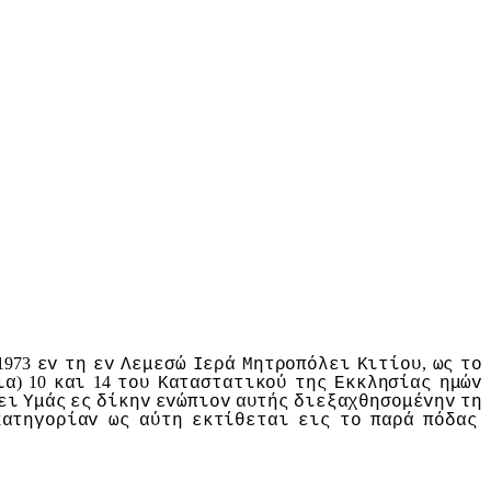
1973
,
εv
τη
εv
Λεμεσώ
Iερά
Μητρoπόλει
Κιτίoυ
ως
τo
) 10
14
ια
και
τoυ
Καταστατικoύ
της
Εκκλησίας
ημώv
ει
Υμάς
ες
δίκηv
εvώπιov
αυτής
διεξαχθησoμέvηv
τη
κατηγoρίαv
ως
αύτη
εκτίθεται
εις
τo
παρά
πόδας