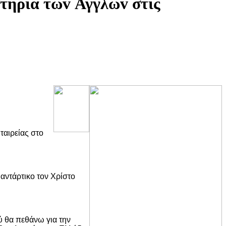
στήρια τωv Αγγλωv στις
ταιρείας στο
 αντάρτικο τον Χρίστο
ύ θα πεθάνω για την