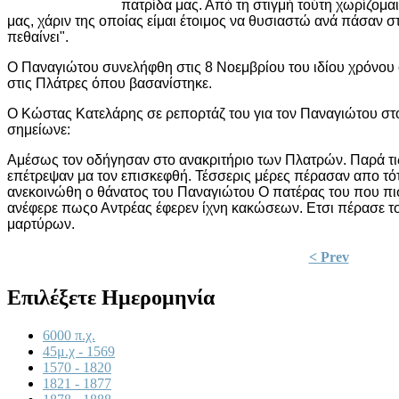
πατρίδα μας. Από τη στιγμή τούτη χωρίζομ
μας, χάριν της οποίας είμαι έτοιμος να θυσιαστώ ανά πάσαν στι
πεθαίνει".
Ο Παναγιώτου συνελήφθη στις 8 Νοεμβρίου του ιδίου χρόνου σ
στις Πλάτρες όπου βασανίστηκε.
Ο Κώστας Κατελάρης σε ρεπορτάζ του για τον Παναγιώτου στο 
σημείωνε:
Αμέσως τον οδήγησαν στο ανακριτήριο των Πλατρών. Παρά τις 
επέτρεψαν μα τον επισκεφθή. Τέσσερις μέρες πέρασαν απο τότ
ανεκοινώθη ο θάνατος του Παναγιώτου Ο πατέρας του που πισ
ανέφερε πωςο Αντρέας έφερεν ίχνη κακώσεων. Ετσι πέρασε τ
μαρτύρων.
< Prev
Επιλέξετε Ημερομηνία
6000 π.χ.
45μ.χ - 1569
1570 - 1820
1821 - 1877