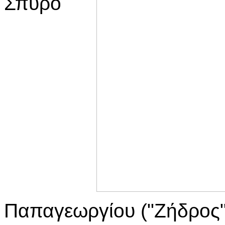
Σπύρο
Παπαγεωργίου ("Ζήδρος")