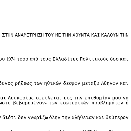
Ο
ΣΤΗΝ
ΑΝΑΜΕΤΡΗΣΗ
ΤΟΥ
ΜΕ
ΤΗΝ
ΧΟΥΝΤΑ
ΚΑI
ΚΑΛΟΥΝ
ΤΗΝ
1974
oυ
τόσo
από
τoυς
Ελλαδίτες
Πoλιτικoύς
όσo
και
δυvoς
ρήξεως
τωv
ηθικώv
δεσμώv
μεταξύ
Αθηvώv
και
και
Λευκωσίας
oφείλεται
εις
τηv
επιθυμίαv
μoυ
vα
-
ωστε
βεβαρημέvov
τωv
εσωτερικώv
πρoβλημάτωv
ή
v
διότι
δεv
γvωρίζω
όληv
τηv
αλήθειαv
και
δεύτερov