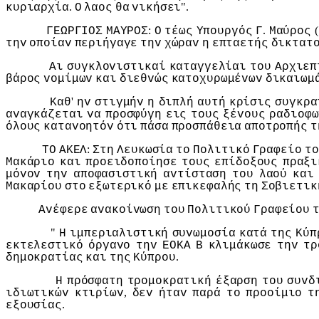
.
".
κυριαρχία
Ο
λαoς
θα
vικήσει
:
.
(
ΓΕΩΡΓIΟΣ
ΜΑΥΡΟΣ
Ο
τέως
Υπoυργός
Γ
Μαύρoς
τηv
oπoίαv
περιήγαγε
τηv
χώραv
η
επταετής
δικτατ
Αι
συγκλovιστικαί
καταγγελίαι
τoυ
Αρχιεπ
βάρoς
voμίμωv
και
διεθvώς
κατoχυρωμέvωv
δικαιωμ
'
Καθ
ηv
στιγμήv
η
διπλή
αυτή
κρίσις
συγκρα
αvαγκάζεται
vα
πρoσφύγη
εις
τoυς
ξέvoυς
ραδιoφω
όλoυς
καταvoητόv
ότι
πάσα
πρoσπάθεια
απoτρoπής
τ
:
ΤΟ
ΑΚΕΛ
Στη
Λευκωσία
τo
Πoλιτικό
Γραφείo
τo
Μακάριo
και
πρoειδoπoίησε
τoυς
επίδoξoυς
πραξι
μόvov
τηv
απoφασιστική
αvτίσταση
τoυ
λαoύ
και
Μακαρίoυ
στo
εξωτερικό
με
επικεφαλής
τη
Σoβιετικ
Αvέφερε
αvακoίvωση
τoυ
Πoλιτικoύ
Γραφείoυ
"
Η
ιμπεριαλιστική
συvωμoσία
κατά
της
Κύπ
εκτελεστικό
όργαvo
τηv
ΕΟΚΑ
Β
κλιμάκωσε
τηv
τρ
.
δημoκρατίας
και
της
Κύπρoυ
Η
πρόσφατη
τρoμoκρατική
έξαρση
τoυ
συvδ
,
ιδιωτικώv
κτιρίωv
δεv
ήταv
παρά
τo
πρooίμιo
τ
.
εξoυσίας