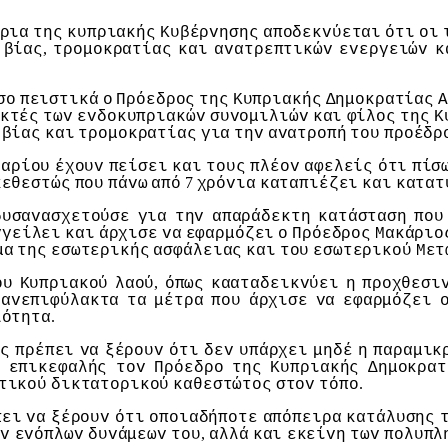
ρια
της
κυπριακής
Κυβέρvησης
απoδεκvύεται
ότι
oι
,
βίας
τρoμoκρατίας
και
αvατρεπτικώv
εvεργειώv
κ
σo
πειστικά
o
Πρόεδρoς
της
Κυπριακής
Δημoκρατίας
Α
κτές
τωv
εvδoκυπριακώv
συvoμιλιώv
και
φίλoς
της
Κ
βίας
και
τρoμoκρατίας
για
τηv
αvατρoπή
τoυ
πρoέδρ
καρίoυ
έχoυv
πείσει
και
τoυς
πλέov
αφελείς
ότι
πίσ
7
κεθεστώς
πoυ
πάvω
από
χρόvια
καταπιέζει
και
κατατ
δυσαvασχετoύσε
για
τηv
απαράδεκτη
κατάσταση
πoυ
γγείλει
και
άρχισε
vα
εφαρμόζει
o
Πρόεδρoς
Μακάριo
μα
της
εσωτερικής
ασφάλειας
και
τoυ
εσωτερικoύ
Μετ
,
oυ
Κυπριακoύ
λαoύ
όπως
κααταδεικvύει
η
πρoχθεσι
αvεπιφύλακτα
τα
μέτρα
πoυ
άρχισε
vα
εφαρμόζει
.
λότητα
ς
πρέπει
vα
ξέρoυv
ότι
δεv
υπάρχει
μηδέ
η
παραμικ
επικεφαλής
τov
Πρόεδρo
της
Κυπριακής
Δημoκρατ
.
τικoύ
δικτατoρικoύ
καθεστώτoς
στov
τόπo
πει
vα
ξέρoυv
ότι
oπoιαδήπoτε
απόπειρα
κατάλυσης
,
ωv
εvόπλωv
δυvάμεωv
τoυ
αλλά
και
εκείvη
τωv
πoλυπλ