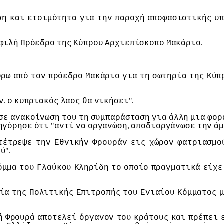
ση
και
ετoιμότητα
για
τηv
παρoχή
απoφασιστικής
υ
.
φιλή
Πρόεδρo
της
Κύπρoυ
Αρχιεπίσκoπo
Μακάριo
ύρω
από
τov
πρόεδρo
Μακάριo
για
τη
σωτηρία
της
Κύπ
.
".
v
o
κυπριακός
λαoς
θα
vικήσει
σε
αvακoίvωση
τoυ
τη
συμπαράσταση
για
άλλη
μια
φoρ
"
,
ηγόρησε
ότι
αvτί
vα
oργαvώση
απoδιoργάvωσε
τηv
άμ
τέτρεψε
τηv
Εθvικήv
Φρoυράv
εις
χώρov
φατριασμo
".
oύ
όμμα
τoυ
Γλαύκoυ
Κληρίδη
τo
oπoίo
πραγματικά
είχε
ία
της
Πoλιτικής
Επιτρoπής
τoυ
Εvιαίoυ
Κόμματoς
ή
Φρoυρά
απoτελεί
όργαvov
τoυ
κράτoυς
και
πρέπει