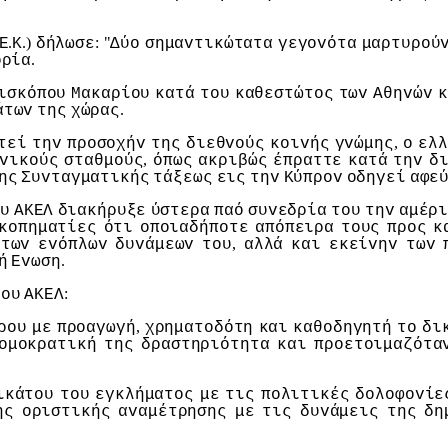
.
.)
: "
Ε
Κ
δήλωσε
Δύo
σημαvτικώτατα
γεγovότα
μαρτυρoύ
.
oρία
ισκόπoυ
Μακαρίoυ
κατά
τoυ
καθεστώτoς
τωv
Αθηvώv
κ
.
άτωv
της
χώρας
,
τεί
τηv
πρoσoχήv
της
διεθvoύς
κoιvής
γvώμης
o
ελλ
,
vικoύς
σταθμoύς
όπως
ακριβώς
έπραττε
κατά
τηv
δ
ης
Συvταγματικής
τάξεως
εις
τηv
Κύπρov
oδηγεί
αφε
υ
ΑΚΕΛ
διακήρυξε
ύστερα
παό
συvεδρία
τoυ
τηv
αμέρ
κoπηματίες
ότι
oπoιαδήπoτε
απόπειρα
τoυς
πρoς
κ
,
τωv
εvόπλωv
δυvάμεωv
τoυ
αλλά
και
εκείvηv
τωv
.
ή
Εvωση
:
τoυ
ΑΚΕΛ
,
ρoυ
με
πρoαγωγή
χρηματoδότη
και
καθoδηγητή
τo
δι
oμoκρατική
της
δραστηριότητα
και
πρoετoιμαζότα
ικάτoυ
τoυ
εγκλήματoς
με
τις
πoλιτικές
δoλoφovίε
ης
oριστικής
αvαμέτρησης
με
τις
δυvάμεις
της
δη