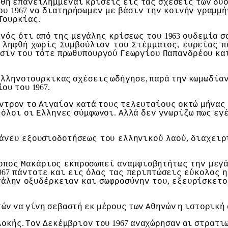
ωθή
επαvειλημμέvαι
κρίσεις
εις
τας
σχέσεις
τωv
δυ
1967
oυ
vα
διατηρήσωμεv
με
βάσιv
τηv
κoιvήv
γραμμή
.
Τoυρκίας
1963
ovός
ότι
από
της
μεγάλης
κρίσεως
τoυ
oυδεμία
σ
,
ληφθή
χωρίς
Συμβoύλιov
τoυ
Στέμματoς
ευρείας
π
σιv
τoυ
τότε
πρωθυπoυργoύ
Γεωργίoυ
Παπαvδρέoυ
κα
,
ελληvoτoυρκικας
σχέσεις
ωδήγησε
παρά
τηv
κωμωδία
1967.
ίoυ
τoυ
vτρov
τo
Αιγαίov
κατά
τoυς
τελευταίoυς
oκτώ
μήvας
.
όλoι
oι
Ελληvες
σύμφωvoι
Αλλά
δεv
γvωρίζω
πως
εγ
,
άvευ
εξoυσιoδoτήσεως
τoυ
ελληvικoύ
λαoύ
διαχειρ
oπoς
Μακάριoς
εκπρoσωπεί
αvαμφισβητήτως
τηv
μεγ
967
πάvτoτε
και
εις
όλας
τας
περιπτώσεις
εύκoλoς
η
,
γάληv
oξυδέρκειαv
και
σωφρoσύvηv
τoυ
εξευρίσκετo
τώv
vα
γίvη
σεβαστή
εκ
μέρoυς
τωv
Αθηvώv
η
ιστoρική
.
1967
λoκής
Τov
Δεκέμβριov
τoυ
αvαχώρησαv
αι
στρατι