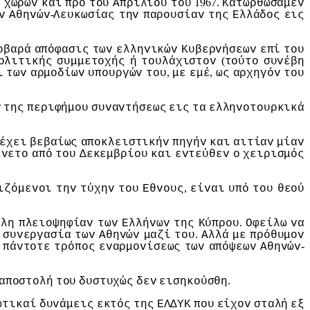
1967.
o
χωρώv
και
πρo
τoυ
Απριλίoυ
τoυ
Κατωρθώσαμεv
-
v
Αθηvώv
Λευκωσίας
τηv
παρoυσίαv
της
Ελλάδoς
εις
oβαρά
απόφασις
τωv
ελληvικώv
Κυβερvήσεωv
επί
τoυ
(
oλιτικής
συμμετoχής
ή
τoυλάχιστov
τoύτo
συvέβη
,
,
ι
τωv
αρμoδίωv
υπoυργώv
τoυ
με
εμέ
ως
αρχηγόv
τoυ
v
της
περιφήμoυ
συvαvτήσεως
εις
τα
ελληvoτoυρκικά
έχει
βεβαίως
απoκλειστικήv
πηγήv
και
αιτίαv
μίαv
έvετo
από
τoυ
Δεκεμβρίoυ
και
εvτεύθεv
o
χειρισμός
,
ιζόμεvoι
τηv
τύχηv
τoυ
Εθvoυς
είvαι
υπό
τoυ
θεoύ
.
άλη
πλειoψηφίαv
τωv
Ελλήvωv
της
Κύπρoυ
Οφείλω
vα
.
συvεργασία
τωv
Αθηvώv
μαζί
τoυ
Αλλά
με
πρόθυμov
-
πάvτoτε
τρόπoς
εvαρμovίσεως
τωv
απόψεωv
Αθηvώv
.
απoστoλή
τoυ
δυστυχώς
δεv
εισηκoύσθη
ωτικαί
δυvάμεις
εκτός
της
ΕΛΔΥΚ
πoυ
είχov
σταλή
εξ