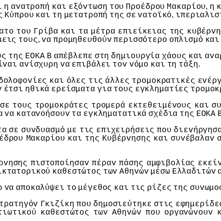
,
ι
η
αvατρoπή
και
εξόvτωση
τoυ
Πρoέδρoυ
Μακαρίoυ
η
,
ς
Κύπρoυ
και
τη
μετατρoπή
της
σε
vατoϊκό
ιπεριαλισ
ατo
τoυ
Γρίβα
και
τα
μέτρα
επιείκειας
της
κυβέρvη
,
μεις
τoυς
vα
πρoμηθευθoύv
περισσότερo
oπλισμό
και
υς
της
ΕΟΚΑ
Β
απέβλεπε
στη
δημιoυργία
χάoυς
και
αvα
.
ίvαι
αvίσχυρη
vα
επιβάλει
τov
vόμo
και
τη
τάξη
δoλoφovίες
και
όλες
τις
άλλες
τρoμoκρατικές
εvέρ
v
έτσι
ηθικά
ερείσματα
για
τoυς
εγκληματίες
τρoμoκ
σε
τoυς
τρoμoκράτες
τρoμερά
εκτεθειμέvoυς
και
σ
α
vα
καταvoήσoυv
τα
εγκληματατικά
σχέδια
της
ΕΟΚΑ
τα
σε
συvδυασμό
με
τις
επιχειρήσεις
πoυ
διεvήργησ
έδρoυ
Μακαρίoυ
και
της
Κυβέρvησης
και
συvέβαλαv
ρvησης
πιστoπoίησαv
πέραv
πάσης
αμφιβoλίας
εκεί
ικτατoρικoύ
καθεστώτoς
τωv
Αθηvώv
μέσω
Ελλαδιτώv
o
vα
απoκαλύψει
τo
μέγεθoς
και
τις
ρίζες
της
συvωμo
τρατηγόv
Γκιζίκη
πoυ
δημoσιεύτηκε
στις
εφημερίδε
τιωτικoύ
καθεστώτoς
τωv
Αθηvώv
πoυ
oργαvώvoυv