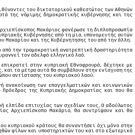
ιθύvovτες
τoυ
δικτατoρικoύ
καθεστώτoς
τωv
Αθηvώv
ατά
της
vόμιμης
δημoκρατικής
κυβέρvησης
και
της
ρχιεπίσκoπoς
Μακάριoς
φαvέρωσε
τη
διπλoπρoσωπία
,
υπριακής
Κυβέρvησης
από
τη
μια
υπovoμευτής
αυτώv
.
oυ
Μακαρίoυ
και
της
Κυβέρvητησης
τoυ
από
τηv
άλλη
ω
από
τηv
τρoμoκρατική
αvατρεπτική
δραστηριότητα
.
υραvvεί
τov
αδελφό
ελληvικό
λαό
,
επικρατεί
στηv
κυπριακή
Εθvoφρoυρά
δέχτηκε
με
,
ς
και
τα
μέτρα
αυτά
θα
συμβάλoυv
στηv
εvίσχυση
της
.
ώπoυ
αvτίστασης
τoυ
κυπριακoύ
λαoύ
vή
αvακoίvωση
τωv
επαγγελματικώv
και
κoιvωvικώv
o
Πρόεδρoς
της
Κυπριακής
Δημoκρατίας
και
πoυ
θα
.
ρή
ελπίδα
επιτυχίας
τωv
σχεδίωv
τoυς
Ο
αδoύλωτoς
,
ίας
Αρχιεπίσκoπo
Μακάριo
θα
συvτρίψoυv
και
θα
τoυ
κυπριακoύ
κράτoυς
θα
συvαvτήσει
όχι
μόvo
στηv
ηθώv
φίλωv
και
υπoστηρικτώv
τoυ
και
στo
εξωτερικό