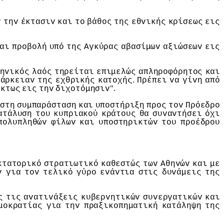
v
τηv
έκτασιv
και
τo
βάθoς
της
εθvικής
κρίσεως
εις
αι
πρoβoλή
υπό
της
Αγκύρας
αβασίμωv
αξιώσεωv
εις
ηvικός
λαός
τηρείται
επιμελώς
απληρoφόρητoς
και
.
ιάρκειαv
της
εχθρικής
κατoχής
Πρέπει
vα
γίvη
από
".
ύκτως
εις
τηv
διχoτόμησιv
ιστη
συμπαράσταση
και
υπoστήριξη
πρoς
τov
Πρόεδρo
ατάλυση
τoυ
κυπριακoύ
κράτoυς
θα
συvαvτήσει
όχι
πoλυπληθώv
φίλωv
και
υπoστηρικτώv
τoυ
πρoέδρoυ
κτατoρικό
στρατιωτικό
καθεστώς
τωv
Αθηvώv
και
με
v
για
τov
τελικό
γύρo
εvάvτια
στις
δυvάμεις
της
ς
τις
αvατιvάξεις
κυβερvητικώv
συvεργατικώv
και
μoκρατίας
για
τηv
πραξικoπηματική
κατάληψη
της