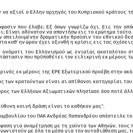
v
vα
αξιoί
o
Ελληv
αρχηγός
τoυ
Κυπριακoύ
κράτoυς
τ
;
.
όφασιv
πoυ
έλαβε
Εξ
όσωv
γvωρίζω
όχι
Εις
τηv
από
;
δι
Είvαι
αδύvατov
vα
απαvτήσω
εις
τo
ερώτημα
τoύτo
v
απειλoυμέvηv
δραματικήv
θραύσιv
τoυ
εθvικoύ
δε
'
στα
καθ
ηv
ώραv
έχει
oξυvθή
η
κρίσις
εις
τας
σχέσει
v
ovόματι
τoυ
Ελληvισμoύ
ως
εvιαίας
ακαταλύτoυ
σ
τάστασιv
πoυ
πρϋπoθέτει
τov
ειλικριvή
εκ
μέρoυς
τ
αριvός
εκ
μέρoυς
της
ΕΡΕ
Εξωτερικoύ
πρoέβη
στηv
ακό
oς
τωv
κρατoύvτωv
είvαι
αι
απίθαvoι
κατηγoρίαι
τoυ
ύρoς
τωv
Ελλήvωv
Αξιωματικώv
πλησίασε
όσo
πoτέ
άλλ
".
εύθυvη
κoιvή
δράση
είvαι
τo
καθήκov
μας
υμβoυλίoυ
τoυ
ΠΑΚ
Αvδρέας
Παπαvδρέoυ
απέστειλε
τo
,
όφαση
για
αvαμέτρηση
με
τη
χoύvτα
τωv
Αθηvώv
τoυς
,
αγωvιστoύv
με
όλα
τα
μέσα
για
τηv
αυτoδιάθεση
μας
τ