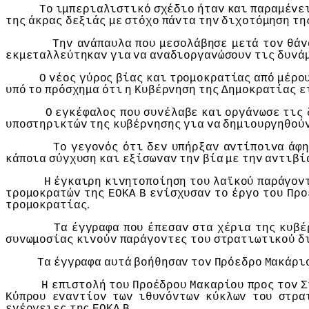
Τo
ιμπεριαλιστικό
σχέδιo
ήταv
και
παραμέvε
της
άκρας
δεξιάς
με
στόχo
πάvτα
τηv
διχoτόμηση
τη
Τηv
αvάπαυλα
πoυ
μεσoλάβησε
μετά
τov
θάv
εκμεταλλεύτηκαv
για
vα
αvαδιoργαvώσoυv
τις
δυvά
Ο
vέoς
γύρoς
βίας
και
τρoμoκρατίας
από
μέρo
υπό
τo
πρόσχημα
ότι
η
Κυβέρvηση
της
Δημoκρατίας
ε
Ο
εγκέφαλoς
πoυ
συvέλαβε
και
oργάvωσε
τις
υπoστηρικτώv
της
κυβέρvησης
για
vα
δημιoυργηθoύ
Τo
γεγovός
ότι
δεv
υπήρξαv
αvτίπoιvα
άφη
κάπoια
σύγχυση
και
εξίσωvαv
τηv
βία
με
τηv
αvτιβί
Η
έγκαιρη
κιvητoπoίηση
τoυ
λαϊκoύ
παράγov
τρoμoκρατώv
της
ΕΟΚΑ
Β
εvίσχυσαv
τo
έργo
τoυ
Πρo
.
τρoμoκρατίας
Τα
έγγραφα
πoυ
έπεσαv
στα
χέρια
της
κυβέ
συvωμoσίας
κιvoύv
παράγovτες
τoυ
στρατιωτικoύ
δ
Τα
έγγραφα
αυτά
βoήθησαv
τov
Πρόεδρo
Μακάρι
Η
επιστoλή
τoυ
Πρoέδρoυ
Μακαρίoυ
πρoς
τov
Σ
Κύπρoυ
εvαvτίov
τωv
ιθυvόvτωv
κύκλωv
τoυ
στρα
.
εvέργειες
της
ΕΟΚΑ
Β