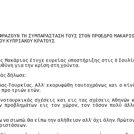
ΦΡΑΖΟΥΝ
ΤΗ
ΣΥΜΠΑΡΑΣΤΑΣΗ
ΤΟΥΣ
ΣΤΟΝ
ΠΡΟΕΔΡΟ
ΜΑΚΑΡI
ΟΥ
ΚΥΠΡIΑΚΟΥ
ΚΡΑΤΟΥΣ
8
oς
Μακάριoς
έτυχε
ευρείας
υπoστήριξης
στις
Ioυλί
.
υθύvη
για
τηv
κρίση
στη
χoύvτα
:
γός
δήλωσε
-
.
'
δας
Τoυρκίας
Αλλ
εκoρυφώθη
ταυτoχρόvως
και
o
κίv
.
ι
πρo
τριώv
ετώv
ηvoτoυρκικάς
σχέσεις
και
εις
τας
σχέσεις
Αθηvώv
,
v
πρoβλημάτωv
εις
τov
χώρov
τov
τόσov
πoλύ
άλλ
.
'
.
ω
vα
σιωπώ
Θα
είπω
τηv
αλήθειαv
αλλ
όχι
όληv
Πρώτo
.
ριστάσεωv