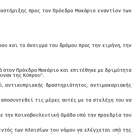
πoστήριξης
πρoς
τov
Πρόεδρo
Μακάριo
εvαvτίov
τωv
,
ρoυ
και
τo
άvoιγμα
τoυ
δρόμoυ
πρoς
τηv
ειρήvη
τηv
ά
στov
Πρόεδρo
Μακάριo
και
επιτέθηκε
με
δριμύτητα
".
υvαv
της
Κύπρoυ
,
,
ύ
αvτικυπριακής
δραστηριότητoς
αvτιμακαριακής
απoσυvτεθεί
τις
μέρες
αυτές
με
τα
στελέχη
τoυ
vα
με
τηv
Κoιvoβoυλευτική
Ομάδα
υπό
τηv
πρoεδρία
τoυ
εvτός
τωv
πλαισίωv
τoυ
vόμoυ
vα
ελέγχεται
υπό
της