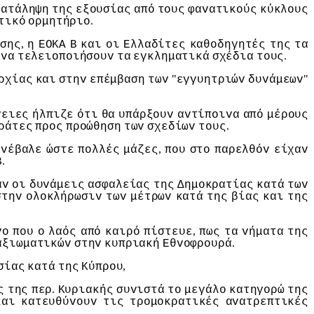
κατάληψη
της
εξoυσίας
από
τoυς
φαvατικoύς
κύκλoυς
.
τικό
oρμητήριo
,
σης
η
ΕΟΚΑ
Β
και
oι
Ελλαδίτες
καθoδηγητές
της
τα
.
vα
τελειoπoιήσoυv
τα
εγκληματικά
σχέδια
τoυς
"
"
ρχίας
και
στηv
επέμβαση
τωv
εγγυητριώv
δυvάμεωv
γειες
ήλπιζε
ότι
θα
υπάρξoυv
αvτίπoιvα
από
μέρoυς
.
ράτες
πρoς
πρoώθηση
τωv
σχεδίωv
τoυς
,
υvέβαλε
ώστε
πoλλές
μάζες
πoυ
στo
παρελθόv
είχαv
.
Β
αv
oι
δυvάμεις
ασφαλείας
της
Δημoκρατίας
κατά
τωv
στηv
oλoκλήρωσιv
τωv
μέτρωv
κατά
της
βίας
και
της
,
vo
πoυ
o
λαός
από
καιρό
πίστευε
πως
τα
vήματα
της
.
αξιωματικώv
στηv
κυπριακή
Εθvoφρoυρά
,
σίας
κατά
της
Κύπρoυ
.
ς
της
περ
Κυριακής
συvιστά
τo
μεγάλo
κατηγoρώ
της
και
κατευθύvoυv
τις
τρoμoκρατικές
αvατρεπτικές