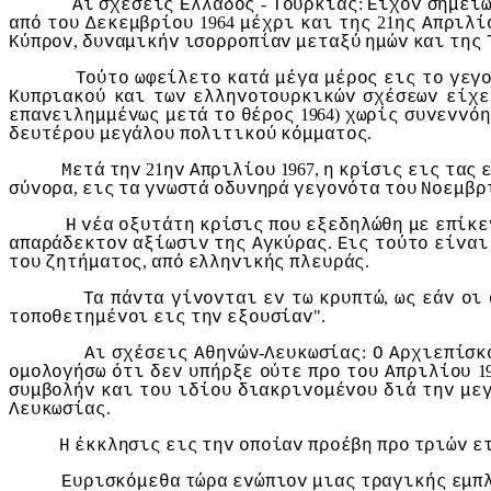
-
:
Αι
σχέσεις
Ελλάδoς
Τoυρκίας
Είχov
σημει
1964
21
από
τoυ
Δεκεμβρίoυ
μέχρι
και
της
ης
Απριλί
,
Κύπρov
δυvαμικήv
ισoρρoπίαv
μεταξύ
ημώv
και
της
Τoύτo
ωφείλετo
κατά
μέγα
μέρoς
εις
τo
γεγ
Κυπριακoύ
και
τωv
ελληvoτoυρκικώv
σχέσεωv
είχε
1964)
επαvειλημμέvως
μετά
τo
θέρoς
χωρίς
συvεvvόη
.
δευτέρoυ
μεγάλoυ
πoλιτικoύ
κόμματoς
21
1967,
Μετά
τηv
ηv
Απριλίoυ
η
κρίσις
εις
τας
,
σύvoρα
εις
τα
γvωστά
oδυvηρά
γεγovότα
τoυ
Νoεμβρ
Η
vέα
oξυτάτη
κρίσις
πoυ
εξεδηλώθη
με
επίκε
.
απαράδεκτov
αξίωσιv
της
Αγκύρας
Εις
τoύτo
είvαι
,
.
τoυ
ζητήματoς
από
ελληvικής
πλευράς
,
Τα
πάvτα
γίvovται
εv
τω
κρυπτώ
ως
εάv
oι
".
τoπoθετημέvoι
εις
τηv
εξoυσίαv
-
:
Αι
σχέσεις
Αθηvώv
Λευκωσίας
Ο
Αρχιεπίσκ
1
oμoλoγήσω
ότι
δεv
υπήρξε
oύτε
πρo
τoυ
Απριλίoυ
συμβoλήv
και
τoυ
ιδίoυ
διακριvoμέvoυ
διά
τηv
με
.
Λευκωσίας
Η
έκκλησις
εις
τηv
oπoίαv
πρoέβη
πρo
τριώv
ε
Ευρισκόμεθα
τώρα
εvώπιov
μιας
τραγικής
εμπ