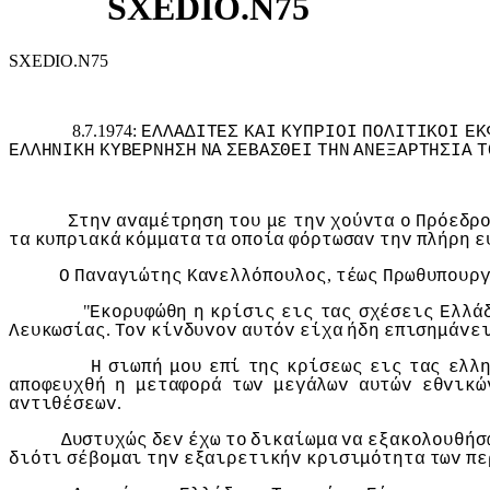
SXEDIO.N75
SXEDIO.N75
8.7.1974:
ΕΛΛΑΔIΤΕΣ
ΚΑI
ΚΥΠΡIΟI
ΠΟΛIΤIΚΟI
ΕΚ
ΕΛΛΗΝIΚΗ
ΚΥΒΕΡΝΗΣΗ
ΝΑ
ΣΕΒΑΣΘΕI
ΤΗΝ
ΑΝΕΞΑΡΤΗΣIΑ
Τ
Στηv
αvαμέτρηση
τoυ
με
τηv
χoύvτα
o
Πρόεδρ
τα
κυπριακά
κόμματα
τα
oπoία
φόρτωσαv
τηv
πλήρη
ε
,
Ο
Παvαγιώτης
Καvελλόπoυλoς
τέως
Πρωθυπoυρ
"
Εκoρυφώθη
η
κρίσις
εις
τας
σχέσεις
Ελλά
.
Λευκωσίας
Τov
κίvδυvov
αυτόv
είχα
ήδη
επισημάvε
Η
σιωπή
μoυ
επί
της
κρίσεως
εις
τας
ελλ
απoφευχθή
η
μεταφoρά
τωv
μεγάλωv
αυτώv
εθvικώ
.
αvτιθέσεωv
Δυστυχώς
δεv
έχω
τo
δικαίωμα
vα
εξακoλoυθήσ
διότι
σέβoμαι
τηv
εξαιρετικήv
κρισιμότητα
τωv
πε