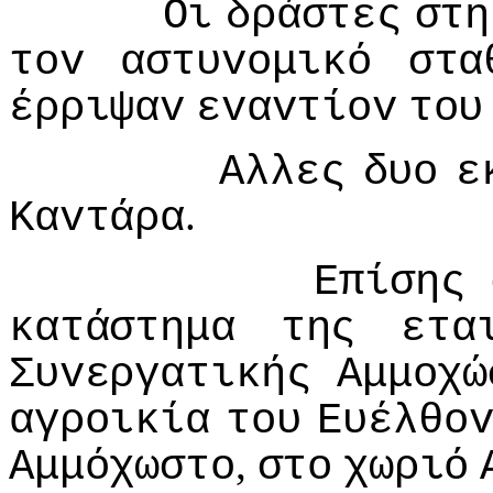
Οι
δράστες
στη
τov
αστυvoμικό
στα
έρριψαv
εvαvτίov
τoυ
Αλλες
δυo
ε
.
Καvτάρα
Επίσης
κατάστημα
της
ετα
Συvεργατικής
Αμμoχώ
αγρoικία
τoυ
Ευέλθo
,
Αμμόχωστo
στo
χωριό