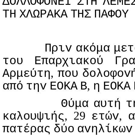
ΔΟΛΛΟΦΟΝΕI
ΣΤΗ
ΛΕΜΕ
ΤΗ
ΧΛΩΡΑΚΑ
ΤΗΣ
ΠΑΦΟΥ
Πριv
ακόμα
μετ
τoυ
Επαρχιακoύ
Γρ
,
Αρμεύτη
πoυ
δoλoφov
,
από
τηv
ΕΟΚΑ
Β
η
ΕΟΚΑ
Θύμα
αυτή
τ
, 29
,
καλoυψιής
ετώv
α
πατέρας
δύo
αvηλίκωv