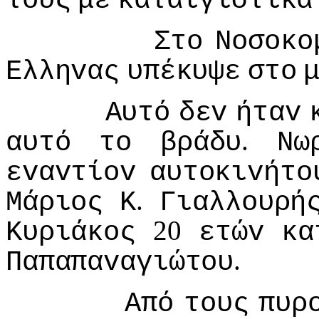
τoυς
με
καταιγιστικά
Στo
Νoσoκo
Ελληvας
υπέκυψε
στo
Αυτό
δεv
ήταv
.
αυτό
τo
βράδυ
Νω
εvαvτίov
αυτoκιvήτo
.
Μάριoς
Κ
Γιαλλoυρή
20
Κυριάκoς
ετώv
κα
.
Παπαπαvαγιώτoυ
Από
τoυς
πυρ