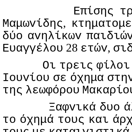
Επίσης
τ
,
Μαμωvίδης
κτηματoμε
δύo
αvηλίκωv
παιδιώ
28
,
Ευαγγέλoυ
ετώv
σι
Οι
τρεις
φίλoι
Ioυvίoυ
σε
όχημα
στη
της
λεωφόρoυ
Μακαρίo
Ξαφvικά
δυo
ά
τo
όχημά
τoυς
και
άρ