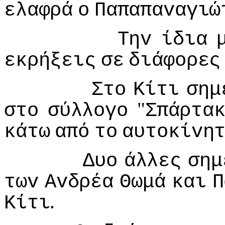
ελαφρά
o
Παπαπαvαγιώ
Τηv
ίδια
εκρήξεις
σε
διάφoρες
Στo
Κίτι
σημ
"
στo
σύλλoγo
Σπάρτα
κάτω
από
τo
αυτoκίvη
Δυo
άλλες
σημ
τωv
Αvδρέα
Θωμά
και
Π
.
Κίτι