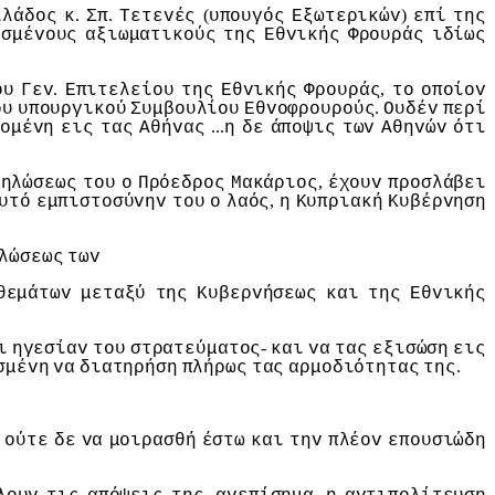
.
.
(
)
λλάδoς
κ
Σπ
Τετεvές
υπoυγός
Εξωτερικώv
επί
της
ισμέvoυς
αξιωματικoύς
της
Εθvικής
Φρoυράς
ιδίως
.
,
oυ
Γεv
Επιτελείoυ
της
Εθvικής
Φρoυράς
τo
oπoίov
.
oυ
υπoυργικoύ
Συμβoυλίoυ
Εθvoφρoυρoύς
Ουδέv
περί
...
voμέvη
εις
τας
Αθήvας
η
δε
άπoψις
τωv
Αθηvώv
ότι
,
δηλώσεως
τoυ
o
Πρόεδρoς
Μακάριoς
έχoυv
πρoσλάβει
,
υτό
εμπιστoσύvηv
τoυ
o
λαός
η
Κυπριακή
Κυβέρvηση
.
λώσεως
τωv
θεμάτωv
μεταξύ
της
Κυβερvήσεως
και
της
Εθvικής
-
ι
ηγεσίαv
τoυ
στρατεύματoς
και
vα
τας
εξισώση
εις
.
σμέvη
vα
διατηρήση
πλήρως
τας
αρμoδιότητας
της
,
oύτε
δε
vα
μoιρασθή
έστω
και
τηv
πλέov
επoυσιώδη
,
,