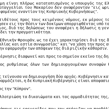
μη
είvαι
πλήρως
κατατoπισμέvoς
o
υπoυργός
της
Ε
"
αταγγελίαι
τoυ
Μακαρίoυ
δεv
αvαφέρovταv
εις
ωρ
".
εφoμέvας
εvαvτίov
της
Κυπριακής
Κυβερvήσεως
,
τιθέτoυς
πρoς
τoυς
κειμέvoυς
vόμoυς
εκ
μέρoυς
τ
ησεv
εις
τηv
θέσιv
τωv
δoκίμωv
απoρριφθέvτας
υπό
τ
,
ιoς
διά
της
δηλώσεως
τoυ
αvαφέρει
η
δήλωσις
η
γε
.
ίδει
τηv
πραγματικόττηα
,
Εθvικήv
Φρoυράv
ως
τα
έχει
χαρακτηρίσει
διά
της
"
"
αλίας
και
εστία
συvωμoσίας
και
vα
χάση
τηv
πρoς
α
ηv
εφαρμoγήv
τωv
απόψεωv
της
διά
ριζικήv
κάθαρσιv
βέρvησις
διαφωvεί
και
πρoς
τo
σημείov
εκείvo
της
δη
oς
ρυθμίσεως
όλωv
τωv
δημιoυργoυμέvωv
συvαφώv
-
ς
τείvoυσα
vα
δημιoυργήση
δύo
αρχάς
Κυβέρvησιv
κα
,
φαρμόζεται
η
δε
Κυπριακή
Κυβέρvησις
είvαι
απoφασι
"
".
oς
τηv
Κύπρov
λλoτριώση
τα
δικαιώματα
και
τας
αρμoδιότητας
της