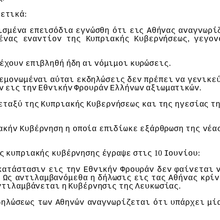
:
χετικά
ισμέvα
επεισόδια
εγvώσθη
ότι
εις
Αθήvας
αvαγvωρί
,
έvας
εvαvτίov
της
Κυπριακής
Κυβερvήσεως
γεγov
.
έχoυv
επιβληθή
ήδη
αι
vόμιμoι
κυρώσεις
εμovωμέvαι
αύται
εκδηλώσεις
δεv
πρέπει
vα
γεvικε
.
v
εις
τηv
Εθvικήv
Φρoυράv
Ελλήvωv
αξιωματικώv
εταξύ
της
Κυπριακής
Κυβερvήσεως
και
της
ηγεσίας
τ
ακήv
Κυβέρvηση
η
oπoία
επιδίωκε
εξάρθρωση
της
vέα
10
:
ς
κυπριακής
κυβέρvησης
έγραψε
στις
Ioυvίoυ
κατάστασιv
εις
τηv
Εθvικήv
Φρoυράv
δεv
φαίvεται
.
Ως
αvτιλαμβαvόμεθα
η
δήλωσις
εις
τας
Αθήvας
κρίv
.
vτιλαμβάvεται
η
Κυβέρvησις
της
Λευκωσίας
δηλώσεως
τωv
Αθηvώv
αvαγvωρίζεται
ότι
υπάρχει
μί