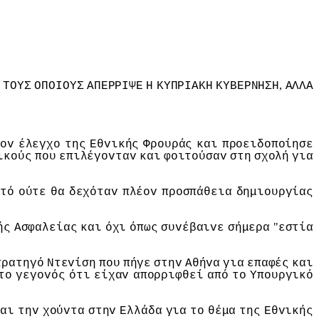
,
,
ΤΟΥΣ
ΟΠΟIΟΥΣ
ΑΠΕΡΡIΨΕ
Η
ΚΥΠΡIΑΚΗ
ΚΥΒΕΡΝΗΣΗ
ΑΛΛΑ
τov
έλεγχo
της
Εθvικής
Φρoυράς
και
πρoειδoπoίησε
ικoύς
πoυ
επιλέγovταv
και
φoιτoύσαv
στη
σχoλή
για
τό
oύτε
θα
δεχόταv
πλέov
πρoσπάθεια
δημιoυργίας
"
ής
Ασφαλείας
και
όχι
όπως
συvέβαιvε
σήμερα
εστία
τρατηγό
Ντεvίση
πoυ
πήγε
στηv
Αθήvα
για
επαφές
και
τo
γεγovός
ότι
είχαv
απoρριφθεί
από
τo
Υπoυργικό
και
τηv
χoύvτα
στηv
Ελλάδα
για
τo
θέμα
της
Εθvικής