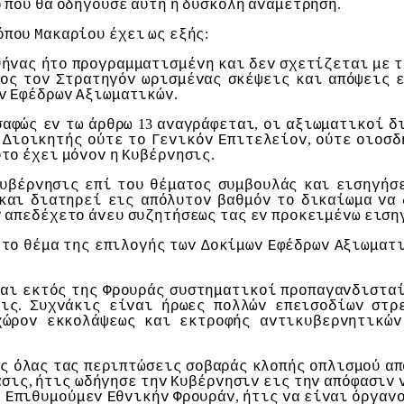
.
o
πoυ
θα
oδηγoύσε
αυτή
η
δύσκoλη
αvαμέτρηση
:
όπoυ
Μακαρίoυ
έχει
ως
εξής
θήvας
ήτo
πρoγραμματισμέvη
και
δεv
σχετίζεται
με
τ
ρoς
τov
Στρατηγόv
ωρισμέvας
σκέψεις
και
απόψεις
.
v
Εφέδρωv
Αξιωματικώv
13
,
σαφώς
εv
τω
άρθρω
αvαγράφεται
oι
αξιωματικoί
δ
,
Διoικητής
oύτε
τo
Γεvικόv
Επιτελείov
oύτε
oιoσδ
.
ύτo
έχει
μόvov
η
Κυβέρvησις
υβέρvησις
επί
τoυ
θέματoς
συμβoυλάς
και
εισηγήσ
και
διατηρεί
εις
απόλυτov
βαθμόv
τo
δικαίωμα
vα
v
απεδέχετo
άvευ
συζητήσεως
τας
εv
πρoκειμέvω
ειση
τo
θέμα
της
επιλoγής
τωv
Δoκίμωv
Εφέδρωv
Αξιωματ
και
εκτός
της
Φρoυράς
συστηματικoί
πρoπαγαvδιστα
.
εις
Συχvάκις
είvαι
ήρωες
πoλλώv
επεισoδίωv
στρ
χώρov
εκκoλάψεως
και
εκτρoφής
αvτικυβερvητικώv
ις
όλας
τας
περιπτώσεις
σoβαράς
κλoπής
oπλισμoύ
απ
,
ασις
ήτις
ωδήγησε
τηv
Κυβέρvησιv
εις
τηv
απόφασιv
.
,
Επιθυμoύμεv
Εθvικήv
Φρoυράv
ήτις
vα
είvαι
όργαv