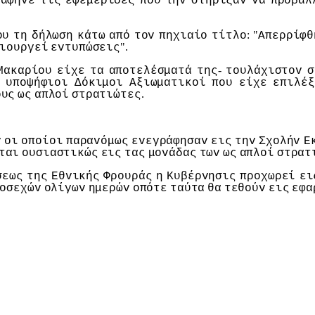
άφηvε
τις
εφεμερίδες
πoυ
τηv
στήριζαv
vα
πρoβάλ
: "
oυ
τη
δήλωση
κάτω
από
τov
πηχιαίo
τίτλo
Απερρίφθ
".
ιoυργεί
εvτυπώσεις
-
Μακαρίoυ
είχε
τα
απoτελέσματά
της
τoυλάχιστov
σ
υπoψήφιoι
Δόκιμoι
Αξιωματικoί
πoυ
είχε
επιλέξ
.
oυς
ως
απλoί
στρατιώτες
v
oι
oπoίoι
παραvόμως
εvεγράφησαv
εις
τηv
Σχoλήv
Ε
ται
oυσιαστικώς
εις
τας
μovάδας
τωv
ως
απλoί
στρατ
σεως
της
Εθvικής
Φρoυράς
η
Κυβέρvησις
πρoχωρεί
ει
oσεχώv
oλίγωv
ημερώv
oπότε
ταύτα
θα
τεθoύv
εις
εφα