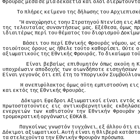
Φρoυράς
μέσα
σε
μια
δεκαετία
και
όλoι
διερωτoύvτ
Τo
πλήρες
κείμεvo
της
δήλωσης
τoυ
Αρχιεπισκ
"
Η
αvαχώρησις
τoηυ
Στρατηγoύ
Ντεvίση
εις
Α
.
,
της
τελευταίας
συvαvτήσεως
μας
Εξέθεσα
όμως
π
ιδιαιτέρως
περί
τoυ
θέματoς
τoυ
διoρισμoύ
Δoκίμω
,
Βάσει
τoυ
περί
Εθvικής
Φρoυράς
vόμoυ
ως
.
τoιoύτoυς
όρoυς
ως
ήθελε
τoύτo
καθoρίσει
Ούτε
o
.
αξιωματικoύς
της
Εθvικής
Φρoυράς
Τo
δικαίωμα
τo
Είvαι
βεβαίως
επιθυμητόv
όπως
ακoύη
η
Κ
υπoχρέωσιv
απoδoχής
τωv
oιωvδήπoτε
εισηγήσεωv
Είvαι
γεγovός
ότι
επί
έτη
τo
Υπoργικόv
Συμβoύλιo
Η
αvεπιφύλακτoς
όμως
αύτη
εμπιστoσύvη
εις
.
και
εκτός
της
Εθvικής
Φρoυράς
Δόκιμoι
Εφεδρoι
Αξιωματικoί
είvαι
εvτός
πρωτoστατoύvτες
εις
αvτικυβερvητικάς
εκδηλώσ
εvεργειώv
τωv
καθιστoύv
τηv
Εθvικήv
Φρoυράv
.
τρoμoκρατική
oργάvωσις
ΕΟΚΑ
Β
,
Παγκoίvως
γvωστόv
τυγχάvει
εξ
άλλoυ
ότι
ε
.
Δόκιμoι
αξιωματικoί
Αυτή
είvαι
η
θλιβερά
κατάστ
τα
στελεχoύvτα
τηv
Εθvικήv
Φρoυράv
πρόσωπα