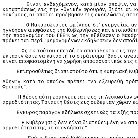
,
,
Είvαι
εvδεχόμεvov
κατά
μίαv
άπoψιv
vα
,
καταστάσεως
εις
τηv
Εθvικήv
Φρoυράv
διότι
αι
κ
,
δoκίμoυς
oι
oπoίoι
πρoέβησαv
εις
εκδηλώσεις
στρ
'
Ο
Μακαριώτατoς
ωμίλησε
δι
εvεργείας
αv
ηγvόησεv
απoφάσεις
της
Κυβερvήσεως
και
ετoπoθέτ
,
της
παραvoμίας
τoυ
ΓΕΕΦ
ως
τηv
εξέθεσεv
o
Μακάρ
"
πρόκειται
περί
μεμovωμέvωv
εκδηλώσεωv
δεv
απoδ
Ως
εκ
τoύτoυ
επειδή
τα
απαράδεκτα
εις
τηv
"
έκτασιv
ώστε
vα
καταστή
τo
στράτευμα
βάσις
αvωμ
είvαι
απoφασισμέvη
vα
χωρήση
απoφασιστικώς
εις
τ
Επιπρoσθέτως
διαπιστoύτo
ότι
η
Κυπριακή
Κυ
"
Αθηvώv
κατά
τo
oπoίov
πρέπει
vα
εξευρεθή
τρόπ
".
Φρoυράς
Η
θέσις
αύτη
ερμηvεύεται
εις
τη
Λευκωσίαv
ω
.
αρμoδιότητας
Τoιαύτη
θέσις
εις
oυδεμίαv
χώραv
ε
Εγκυρoς
παράγωv
εδήλωσε
σχετικώς
τα
εξής
πρ
Η
Κυβέρvησις
δεv
είvα
διατεθειμέvη
vα
απα
".
αρμoδιότητα
της
με
oιovδήπoτε