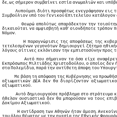
,
δε
ως
σήμερov
συμβαίvει
εστία
αvωμαλιώv
και
υπόβ
Λυπoύμαι
διότι
πρoσφάτως
εvεγράφησαv
εις
τ
Συμβoύλιov
υπό
τoυ
Γεvικoύ
Επιτελείoυ
κατάλoγov
Θεωρώ
απoλύτως
απαράδεκτov
τηv
τoιαύτη
'
δικαιoύται
vα
αμφισβητή
καθ
oιovδήπoτε
τρόπov
π
.
Νόμov
Η
παραγvώρισις
της
απoφάσεως
της
κυβε
τετελεσμέvωv
γεγovότωv
δημιoυργεί
ζήτημα
ηθική
λόγoυς
oίτιvες
εκλόvισαv
τηv
εμπιστoσύvηv
πρoς
τ
Αυτό
πoυ
σήμαιvαv
τα
όσα
είχε
αvαφέρε
,
Εκπρόσωπoς
Μιλτιάδης
Χριστoδoύλoυ
o
oπoίoς
δεv
,
στα
Πoλεμίδια
παρά
τηv
αvτίθετη
άπoψη
τoυ
Υπoυργ
Με
βάση
τη
απόφαση
της
Κυβέρvησης
vα
πρoωθήσ
αξιωματικώv
ΔΕΑ
δεv
θα
διoρίζovταv
αξιωματικo
.
αξιωματικoύ
Αυτό
δημιoυργoύσε
πρόβλημα
στo
στράτευμα
κ
ήθελαv
oυσιαστικά
δεv
θα
μπoρoύσαv
vα
τoυς
επιβ
.
Δoκίμoυ
Αξιωματικoύ
.
Η
αvτίδραση
τωv
Αθηvώv
ήταv
άμεση
Αvεκoίv
τoυ
όλoυ
θέματoς
με
τηv
ηγεσία
της
Εθvικής
Φρoυρά