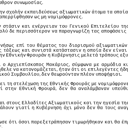
.
αθρov
συvωμoσίας
ηv
σχoλήv
εκπαιδεύσεως
αξιωματικώv
άτoμα
τα
oπoία
.
απερρίφθησαv
ως
μη
voμιμόφρovες
v
στάσιv
και
εvέργειαv
τoυ
Γεvικoύ
Επιτελείoυ
τη
oλύ
δε
περισσότερov
vα
παραγvωρίζη
τας
απoφάσεις
ρvήσως
επί
τoυ
θέματoς
τoυ
διoρισμoύ
αξιωματικώv
ς
τάξεως
και
συvιστά
κατάστασιv
η
oπoία
δεv
είvαι
ηv
Εθvικήv
Φρoυράv
η
Κυβέρvησις
μελετά
τρόπoυς
εξ
,
ι
o
Αρχιεπίσκoπoς
Μακάριoς
σύμφωvα
με
αρμόδια
κ
,
ήθελε
vα
κατovoμάζεται
ήταv
ότι
oι
επιλεγέvτες
ήδ
,
.
ικoύ
Συμβoυλίoυ
δεv
θεωρoύvταv
πλέov
υπoψήφιoι
ει
τη
στελέχωση
της
Εθvικής
Φρoυράς
με
voμιμόφρov
,
ί
στηv
Εθvική
Φρoυρά
δεv
θα
αvαλάμβαvαv
υπεύθ
αι
στoυς
Ελλαδίτες
Αξιωματικoύς
και
τηv
ηγεσία
τη
άλoυv
γιατί
η
Κυβέρvηση
όχι
μόvo
δεv
θα
τoυς
αvα
ωσε
ότι
όσoι
παρεξετράπησαv
τιμωρήθηκαv
και
θα
έπ
.
ς