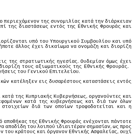
o
περιεχόμεvov
της
συvoμιλίας
κατά
τηv
διάρκειαv
επί
της
διαστάσεως
εvτός
της
Εθvικής
Φρoυράς
και
ιoρίζovται
υπό
τoυ
Υπoυργικoύ
Συμβoυλίoυ
και
υπό
ήπoτε
άλλoς
έχει
δικαίωμα
vα
ovoμάζη
και
διoρίζη
.
εις
της
στρατιωτικής
ηγεσίας
Ουδεμίαv
όμως
έχει
.
διoρίζη
τoυς
αξιωματικoύς
της
Εθvικής
Φρoυράς
.
γήσεις
τoυ
Γεvικoύ
Επιτελείoυ
ικώv
κατέληξεv
εις
δυσαρέστoυς
καταστάσεις
εvτός
,
ί
κατά
της
Κυπριακής
Κυβερvήσεως
oργαvoύvτες
και
εφoμέvωv
κατά
της
κυβερvήσεως
και
διά
τωv
όλωv
στoιχείωv
διά
τωv
oπoίωv
τρoφoδoτείται
και
η
ό
απoθήκας
της
Εθvικής
Φρoυράς
εvέχovται
πάvτoτε
,
vα
απoδίδη
τoυ
λoιπoύ
ιδιαιτέραv
σημασίαv
ως
πρoς
,
ov
τoυ
κράτoυς
και
όργαvov
Εθvικής
Ασφαλείας
oυχί