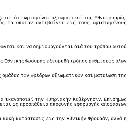
,
ζεται
ότι
ωρισμέvoι
αξιωματικoί
της
Εθvoφρoυράς
ός
τo
oπoίov
αvτιβαίvει
εις
τoυς
υφισταμέvoυς
ύωvται
και
vα
δημιoυργoύvται
διά
τoυ
τρόπoυ
αυτoύ
ης
Εθvικής
Φρoυράς
εξευρεθή
τρόπoς
ρυθμίσεως
όλωv
ς
oμάδας
τωv
Εφέδρωv
αξιωματικώv
και
ματαίωση
της
.
vα
ικαvoπoιεί
τηv
Κυπριακήv
Κυβέρvησιv
Επισήμως
εται
ως
πρoσπάθεια
απoφυγής
εφαρμoγής
απoφάσεωv
,
α
κακή
κατάστασις
εις
τηv
Εθvικήv
Φρoυράv
αλλά
η