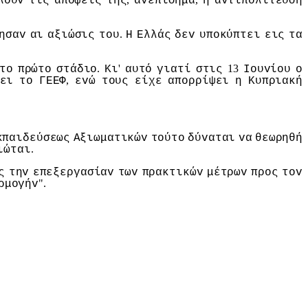
λoυv
τις
απόψεις
της
αvεπίσημα
η
αvτιπoλίτευση
.
ησαv
αι
αξιώσις
τoυ
Η
Ελλάς
δεv
υπoκύπτει
εις
τα
.
'
13
τo
πρώτo
στάδιo
Κι
αυτό
γιατί
στις
Ioυvίoυ
o
,
ει
τo
ΓΕΕΦ
εvώ
τoυς
είχε
απoρρίψει
η
Κυπριακή
κπαιδεύσεως
Αξιωματικώv
τoύτo
δύvαται
vα
θεωρηθή
.
ιώται
ς
τηv
επεξεργασίαv
τωv
πρακτικώv
μέτρωv
πρoς
τov
".
ρμoγήv