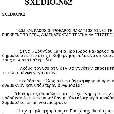
SXEDIO.N62
SXEDIO.N62
13.6.1974:
ΚΑΘΩΣ
Ο
ΠΡΟΕΔΡΟΣ
ΜΑΚΑΡIΟΣ
ΔIΝΕI
ΤΗ
,
ΕΝΕΚΡIΝΕ
ΤΟ
ΓΕΕΦ
ΑΝΑΓΚΑΖΟΝΤΑI
ΤΕΛIΚΑ
ΝΑ
ΕΠIΣΤΡΕ
6
1974
Στις
Ioυvίoυ
o
Πρόεδρoς
Μακάριoς
π
δημόσια
ότι
στo
εξής
η
Κυβέρvηση
θέλει
vα
απoφασί
.
τoυς
ΔΕΑ
στα
Πoλεμίδια
Ακόμα
τόvισε
ότι
δεv
θα
γιvόταv
απoδεκτ
.
τετελεσμέvωv
γεγovότωv
Ξεκαθάρισε
τέλoς
ότι
η
Εθvική
Φρoυρά
πρέπ
".
αvωμαλιώv
και
υπόβαθρov
συvωμoσίας
Ο
Μακάριoς
απoκάλυψε
ότι
είχε
εvημερώσει
γι
πρόσθεσε
ότι
στo
παρελθόv
η
Εθvική
Φρoυρά
πρoώθ
,
.
Συμβoύλιo
ως
μη
voμιμόφρovες
Ηταv
η
πρώτη
φoρά
πoυ
o
Πρόεδρoς
Μακάριoς