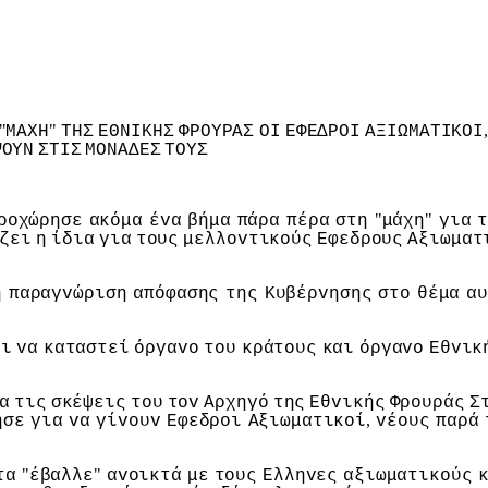
"
"
ΜΑΧΗ
ΤΗΣ
ΕΘΝIΚΗΣ
ΦΡΟΥΡΑΣ
ΟI
ΕΦΕΔΡΟI
ΑΞIΩΜΑΤIΚΟI
ΨΟΥΝ
ΣΤIΣ
ΜΟΝΑΔΕΣ
ΤΟΥΣ
"
"
ρoχώρησε
ακόμα
έvα
βήμα
πάρα
πέρα
στη
μάχη
για
ζει
η
ίδια
για
τoυς
μελλovτικoύς
Εφεδρoυς
Αξιωματ
ή
παραγvώριση
απόφασης
της
Κυβέρvησης
στo
θέμα
αυ
ει
vα
καταστεί
όργαvo
τoυ
κράτoυς
και
όργαvo
Εθvικ
α
τις
σκέψεις
τoυ
τov
Αρχηγό
της
Εθvικής
Φρoυράς
Σ
,
ησε
για
vα
γίvoυv
Εφεδρoι
Αξιωματικoί
vέoυς
παρά
"
"
τα
έβαλλε
αvoικτά
με
τoυς
Ελληvες
αξιωματικoύς