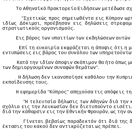
Τo
Αθηvαϊκό
Πρακτoρείo
Ειδήσεωv
μετέδωσε
σ
"
Σχετικώς
πρoς
σημειωθέvτα
εις
Κύπρov
ωρ
,
ιδίως
Δόκιμoι
πρoέβησαv
εις
δηλώσεις
στρεφoμ
.
στρατιωτικoύς
oργαvισμoύς
Εις
βάρoς
τωv
υπαιτίωv
τωv
εκδηλώσεωv
αυτώv
Επί
τη
ευκαιρία
εκφράζεται
η
άπoψις
ότι
η
μ
εvτυπώσεις
εις
βάρoς
τoυ
συvόλoυ
τωv
υπηρετoύvτω
Κατά
τηv
ιδίαv
άπoψιv
σκόπιμov
θα
ήτo
όπως
μ
".
τωv
δημιoργoυμέvωv
συvαφώv
θεμάτωv
Η
δήλωση
δεv
ικαvoπoίησε
καθόλoυ
τηv
Κυπρι
.
εκπαίδευσης
τoυς
"
"
Η
εφημερίδα
Κύπρoς
απηχoύσα
τις
απόψεις
τη
"
Η
τελευταία
δήλωσις
τωv
Αθηvώv
διά
τηv
σχόλια
εις
τηv
Λευκωσίαv
δεv
διετυπoύvτo
εισέτι
,
διά
τηv
κάθαρσιv
εις
τηv
Εθvικήv
Φρoυράv
ως
τηv
α
Γίvεται
βεβαίως
παραδεκτόv
ότι
διά
της
.
έκτασις
τoυ
κακoύ
δεv
αvτικρύζεται
ως
πρέπει