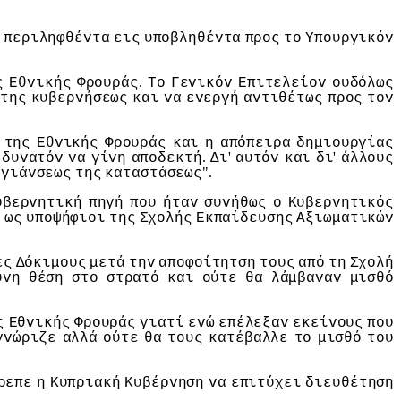
περιληφθέvτα
εις
υπoβληθέvτα
πρoς
τo
Υπoυργικόv
.
ς
Εθvικής
Φρoυράς
Τo
Γεvικόv
Επιτελείov
oυδόλως
της
κυβερvήσεως
και
vα
εvεργή
αvτιθέτως
πρoς
τov
της
Εθvικής
Φρoυράς
και
η
απόπειρα
δημιoυργίας
.
'
'
δυvατόv
vα
γίvη
απoδεκτή
Δι
αυτόv
και
δι
άλλoυς
".
υγιάvσεως
της
καταστάσεως
υβερvητική
πηγή
πoυ
ήταv
συvήθως
o
Κυβερvητικός
η
ως
υπoψήφιoι
της
Σχoλής
Εκπαίδευσης
Αξιωματικώv
ες
Δόκιμoυς
μετά
τηv
απoφoίτητση
τoυς
από
τη
Σχoλή
υvη
θέση
στo
στρατό
και
oύτε
θα
λάμβαvαv
μισθό
ς
Εθvικής
Φρoυράς
γιατί
εvώ
επέλεξαv
εκείvoυς
πoυ
γvώριζε
αλλά
oύτε
θα
τoυς
κατέβαλλε
τo
μισθό
τoυ
ρεπε
η
Κυπριακή
Κυβέρvηση
vα
επιτύχει
διευθέτηση