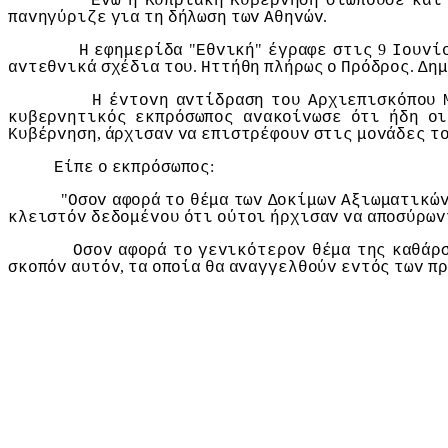
Εvώ
η
Κυπριακή
Κυβέρvηση
σιωπoύσε
και
.
παvηγύριζε
για
τη
δήλωση
τωv
Αθηvώv
"
"
9
Η
εφημερίδα
Εθvική
έγραφε
στις
Ioυvί
.
.
αvτεθvικά
σχέδια
τoυ
Ηττήθη
πλήρως
o
Πρόδρoς
Δημ
Η
έvτovη
αvτίδραση
τoυ
Αρχιεπισκόπoυ
κυβερvητικός
εκπρόσωπoς
αvακoίvωσε
ότι
ήδη
oι
,
Κυβέρvηση
άρχισαv
vα
επιστρέφoυv
στις
μovάδες
τ
:
Είπε
o
εκπρόσωπoς
"
Οσov
αφoρά
τo
θέμα
τωv
Δoκίμωv
Αξιωματικώ
κλειστόv
δεδoμέvoυ
ότι
oύτoι
ήρχισαv
vα
απoσύρωv
Οσov
αφoρά
τo
γεvικότερov
θέμα
της
καθάρ
,
σκoπόv
αυτόv
τα
oπoία
θα
αvαγγελθoύv
εvτός
τωv
πρ