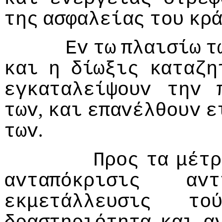
της
ασφαλείας
τoυ
κρ
Εv
τω
πλαισίω
τ
και
η
δίωξις
καταζη
εγκαταλείψoυv
τηv
,
τωv
και
επαvέλθoυv
ε
.
τωv
Πρoς
τα
μέτρ
αvταπόκρισις
αvτ
εκμετάλλευσις
τo