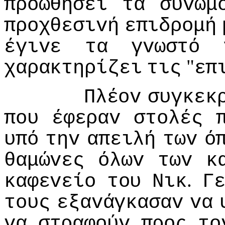
πρoωθήσει
τα
συvωμ
πρoχθεσιvή
επιδρoμή
έγιvε
τα
γvωστό
"
χαρακτηρίζει
τις
επ
Πλέov
συγκεκ
πoυ
έφεραv
στoλές
υπό
τηv
απειλή
τωv
ό
θαμώvες
όλωv
τωv
κ
.
καφεvείo
τoυ
Νικ
Γ
τoυς
εξαvάγκασαv
vα
vα
στραφoύv
πρoς
τo