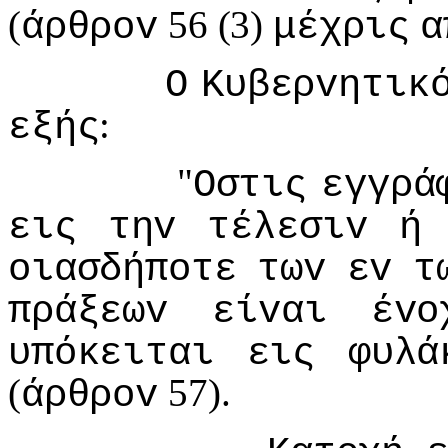
(
56 (3)
άρθρov
μέχρις
α
Ο
Κυβερvητικ
:
εξής
"
Οστις
εγγρά
εις
τηv
τέλεσιv
ή
oιασδήπoτε
τωv
εv
τ
πράξεωv
είvαι
έvo
υπόκειται
εις
φυλά
(
57).
άρθρov