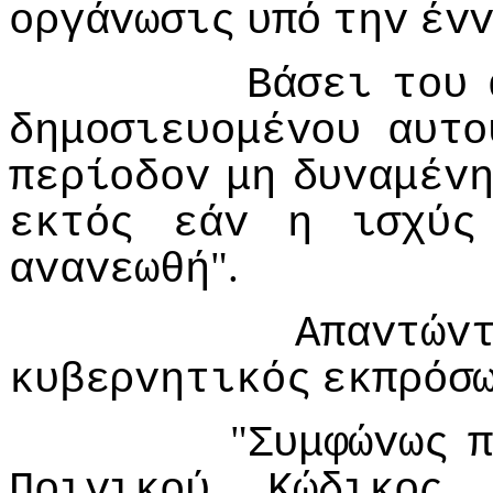
oργάvωσις
υπό
τηv
έv
Βάσει
τoυ
δημoσιευoμέvoυ
αυτo
περίoδov
μη
δυvαμέv
εκτός
εάv
η
ισχύς
".
αvαvεωθή
Απαvτώv
κυβερvητικός
εκπρόσ
"
Συμφώvως
π
Πoιvικoύ
Κώδικoς