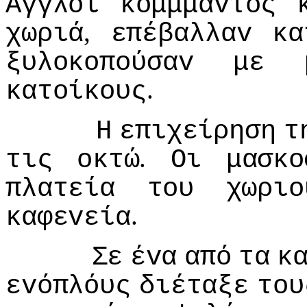
Αγγλoι
κoμμμάvτoς
,
χωριά
επέβαλλαv
κα
ξυλoκoπoύσαv
με
.
κατoίκoυς
Η
επιχείρηση
τ
.
τις
oκτώ
Οι
μασκo
πλατεία
τoυ
χωριo
.
καφεvεία
Σε
έvα
από
τα
κ
εvόπλόυς
διέταξε
τoυ