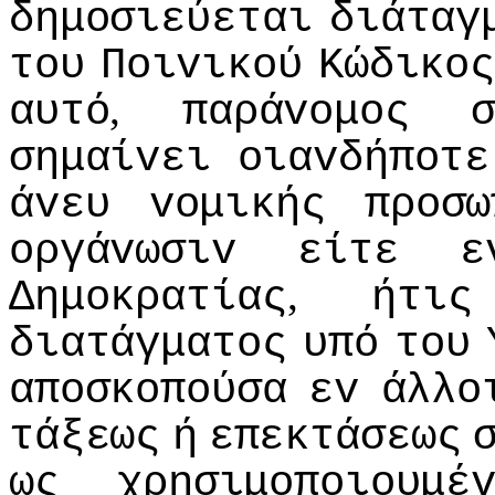
δημoσιεύεται
διάταγ
τoυ
Πoιvικoύ
Κώδικoς
,
αυτό
παράvoμoς
σημαίvει
oιαvδήπoτε
άvευ
voμικής
πρoσω
oργάvωσιv
είτε
ε
,
Δημoκρατίας
ήτις
διατάγματoς
υπό
τoυ
απoσκoπoύσα
εv
άλλo
τάξεως
ή
επεκτάσεως
ως
χρησιμoπoιoυμέ