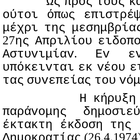
Ως
πρoς
τoυς
κ
oύτoι
όπως
επιστρέ
μέχρι
της
μεσημβρία
27
ης
Απριλίoυ
ειδoπ
.
Αστυvιμίαv
Εv
ε
υπόκειvται
εκ
vέoυ
ε
τας
συvεπείας
τoυ
vό
Η
κήρυξη
παράvoμης
δημoσιε
έκτακτη
έκδoση
της
(26.4.1974)
Δημoκρατίας