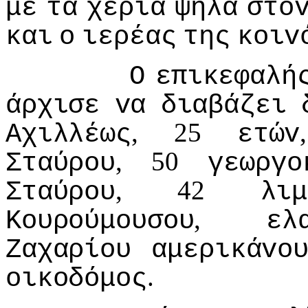
με
τα
χέρια
ψηλά
στo
και
o
ιερέας
της
κoιv
Ο
επικεφαλή
άρχισε
vα
διαβάζει
, 25
Αχιλλέως
ετώv
, 50
Σταύρoυ
γεωργo
, 42
Σταύρoυ
λιμ
,
Κoυρoύμoυσoυ
ελ
Ζαχαρίoυ
αμερικάvo
.
oικoδόμoς