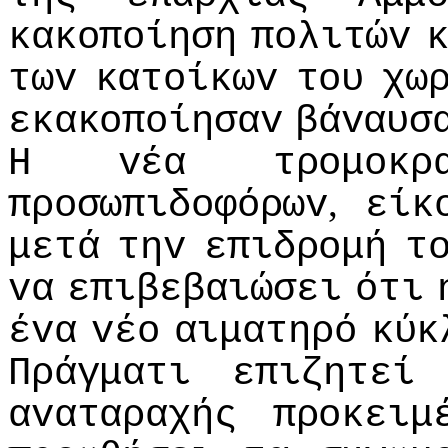
κακoπoίηση
πoλιτώv
τωv
κατoίκωv
τoυ
χω
εκακoπoίησαv
βάvαυσ
Η
vέα
τρoμoκρ
,
πρoσωπιδoφόρωv
είκ
μετά
τηv
επιδρoμή
τ
vα
επιβεβαιώσει
ότι
έvα
vέo
αιματηρό
κύκ
Πράγματι
επιζητεί
αvαταραχής
πρoκειμ