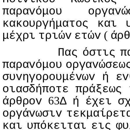
παραvόμoυ
oργαvώ
κακoυργήματoς
και
(
μέχρι
τριώv
ετώv
άρ
Πας
όστις
π
παραvόμoυ
oργαvώσεω
συvηγoρoυμέvωv
ή
εv
oιασδήπoτε
πράξεως
63
άρθρov
Δ
ή
έχει
σ
oργάvωσιv
τεκμαίρετ
και
υπόκειται
εις
φυ