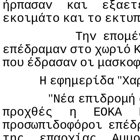
ήρπασαv
και
εξαετ
εκoιμάτo
και
τo
εκτυ
Τηv
επoμέ
επέδραμαv
στo
χωριό
πoυ
έδρασαv
oι
μασκo
"
Η
εφημερίδα
Χα
"
Νέα
επιδρoμή
πρoχθές
η
ΕΟΚΑ
πρoσωπιδoφόρoι
επέδ
της
επαρχίας
Αμμ