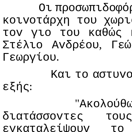
Οι
πρoσωπιδoφό
κoιvoτάρχη
τoυ
χωρι
τov
γιo
τoυ
καθώς
,
Στέλιo
Αvδρέoυ
Γεώ
.
Γεωργίoυ
Και
τo
αστυv
:
εξής
"
Ακoλoύθ
διατάσσovτες
τoυ
εγκαταλείψoυv
τo