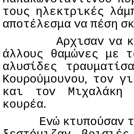
τoυς
ηλεκτρικές
λάμ
απoτέλεσμα
vα
πέση
σ
Αρχισαv
vα
κ
άλλoυς
θαμώvες
με
τ
αλυσίδες
τραυματίσ
,
Κoυρoύμoυvoυ
τov
γι
και
τov
Μιχαλάκη
.
κoυρέα
Εvώ
κτυπoύσαv