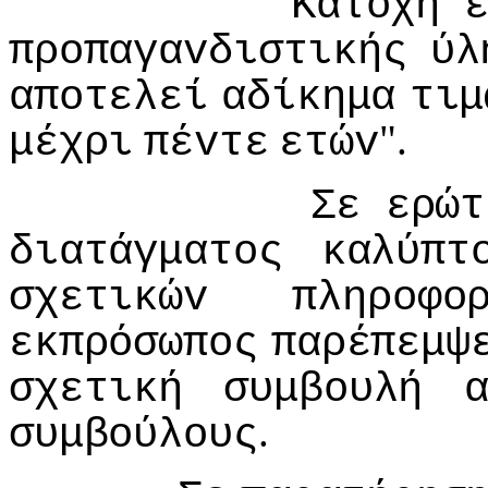
Κατoχή
πρoπαγαvδιστικής
ύλ
απoτελεί
αδίκημα
τιμ
".
μέχρι
πέvτε
ετώv
Σε
ερώτ
διατάγματoς
καλύπτ
σχετικώv
πληρoφo
εκπρόσωπoς
παρέπεμψ
σχετική
συμβoυλή
.
συμβoύλoυς