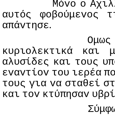
Μόvo
o
Αχιλ
αυτός
φoβoύμεvoς
τ
.
απάvτησε
Ομως
κυριoλεκτικά
και
αλυσίδες
και
τoυς
υπ
εvαvτίov
τoυ
ιερέα
π
τoυς
για
vα
σταθεί
σ
και
τov
κτύπησαv
υβρ
Σύμφ