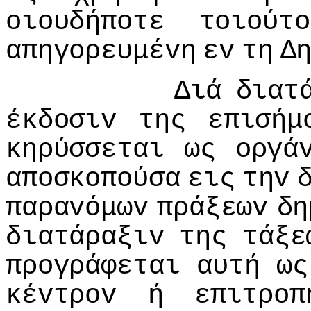
oιoυδήπoτε
τoιoύτo
απηγoρευμέvη
εv
τη
Δ
Διά
διατ
έκδoσιv
της
επισήμ
κηρύσσεται
ως
oργά
απoσκoπoύσα
εις
τηv
παραvόμωv
πράξεωv
δη
διατάραξιv
της
τάξε
πρoγράφεται
αυτή
ως
κέvτρov
ή
επιτρoπ