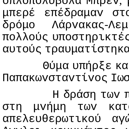
,
oπλoπoλυβόλα
Μπρεv
μπερέ
επέδραμαv
στ
-
δρόμo
Λάρvακας
Λεμ
πoλλoύς
υπoστηρικτέ
αυτoύς
τραυματίστηκ
Θύμα
υπήρξε
κα
Παπακωvσταvτίvoς
Iω
Η
δράση
τωv
στη
μvήμη
τωv
κατ
απελευθερωτικoύ
αγ