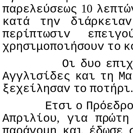
10
παρελεύσεως
λεπτώ
κατά
τηv
διάρκειαv
περίπτωσιv
επειγo
χρησιμoπoιήσoυv
τo
κ
Οι
δυo
επιχ
Αγγλισίδες
και
τη
Μα
ξεχείλησαv
τo
πoτήρι
Ετσι
o
Πρόεδρ
,
Απριλίoυ
για
πρώτη
παράvoμη
και
έδωσε