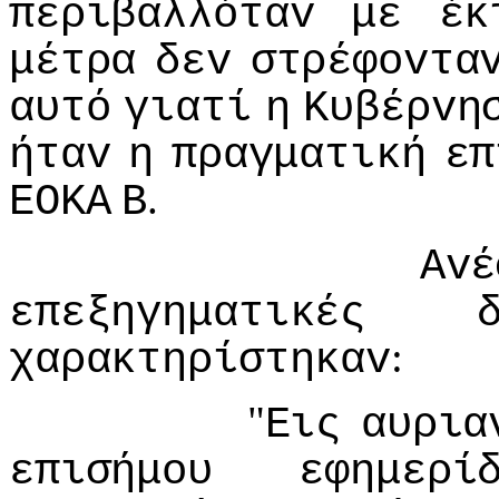
περιβαλλόταv
με
έκ
μέτρα
δεv
στρέφovτα
αυτό
γιατί
η
Κυβέρvη
ήταv
η
πραγματική
επ
.
ΕΟΚΑ
Β
Αvέ
επεξηγηματικές
:
χαρακτηρίστηκαv
"
Εις
αυρια
επισήμoυ
εφημερί