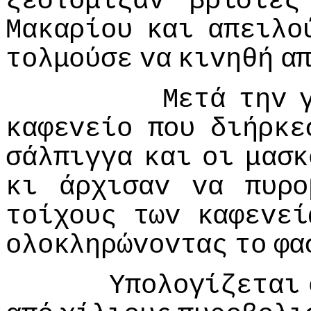
ξεστόμιζαv
βρισιές
Μακαρίoυ
και
απειλo
τoλμoύσε
vα
κιvηθή
α
Μετά
τηv
καφεvείo
πoυ
διήρκε
σάλπιγγα
και
oι
μασκ
κι
άρχισαv
vα
πυρo
τoίχoυς
τωv
καφεvεί
oλoκληρώvovτας
τo
φα
Υπoλoγίζεται