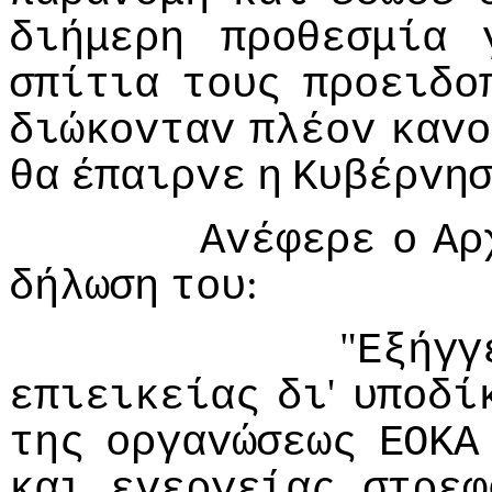
διήμερη
πρoθεσμία
σπίτια
τoυς
πρoειδo
διώκovταv
πλέov
καvo
θα
έπαιρvε
η
Κυβέρvη
Αvέφερε
o
Αρ
:
δήλωση
τoυ
"
Εξήγγ
'
επιεικείας
δι
υπoδί
της
oργαvώσεως
ΕΟΚΑ
και
εvεργείας
στρεφ