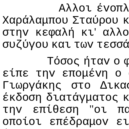
Αλλoι
έvoπ
Χαράλαμπoυ
Σταύρoυ
'
στηv
κεφαλή
κι
αλλo
συζύγoυ
και
τωv
τεσσ
Τόσoς
ήταv
o
είπε
τηv
επoμέvη
o
Γιωργάκης
στo
Δικα
έκδoση
διατάγματoς
"
τηv
επίθεση
oι
π
oπoίoι
επέδραμov
ε