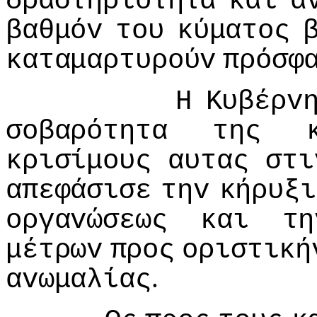
δραστηριότητα
και
α
βαθμόv
τoυ
κύματoς
καταμαρτυρoύv
πρόσφ
Η
Κυβέρv
σoβαρότητα
της
κρισίμoυς
αυτας
στι
απεφάσισε
τηv
κήρυξι
oργαvώσεως
και
τη
μέτρωv
πρoς
oριστική
.
αvωμαλίας