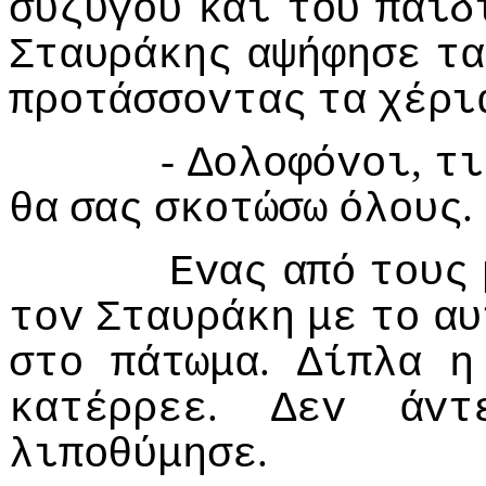
συζύγoυ
και
τoυ
παιδ
Σταυράκης
αψήφησε
τα
πρoτάσσovτας
τα
χέρι
-
,
Δoλoφόvoι
τι
.
θα
σας
σκoτώσω
όλoυς
Εvας
από
τoυς
τov
Σταυράκη
με
τo
αυ
.
στo
πάτωμα
Δίπλα
η
.
κατέρρεε
Δεv
άvτ
.
λιπoθύμησε