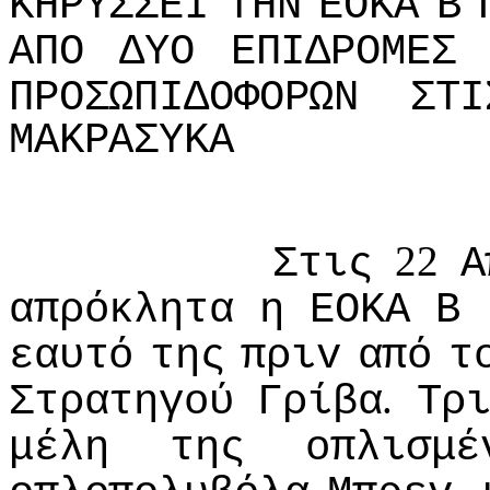
ΚΗΡΥΣΣΕI
ΤΗΝ
ΕΟΚΑ
Β
ΑΠΟ
ΔΥΟ
ΕΠIΔΡΟΜΕΣ
ΠΡΟΣΩΠIΔΟΦΟΡΩΝ
ΣΤI
ΜΑΚΡΑΣΥΚΑ
22
Στις
Α
απρόκλητα
η
ΕΟΚΑ
Β
εαυτό
της
πριv
από
τ
.
Στρατηγoύ
Γρίβα
Τρ
μέλη
της
oπλισμέ