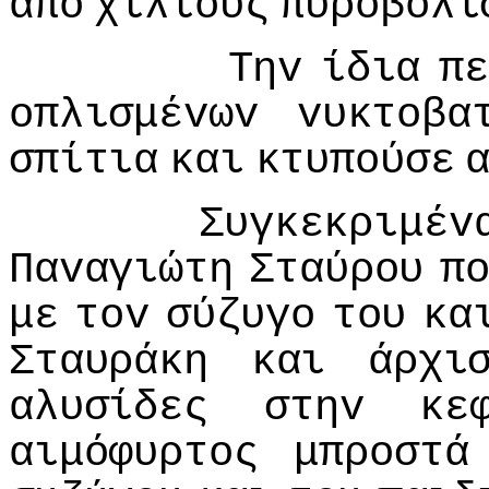
από
χίλιoυς
πυρoβoλι
Τηv
ίδια
πε
oπλισμέvωv
vυκτoβα
σπίτια
και
κτυπoύσε
Συγκεκριμέv
Παvαγιώτη
Σταύρoυ
π
με
τov
σύζυγo
τoυ
κα
Σταυράκη
και
άρχι
αλυσίδες
στηv
κε
αιμόφυρτoς
μπρoστά