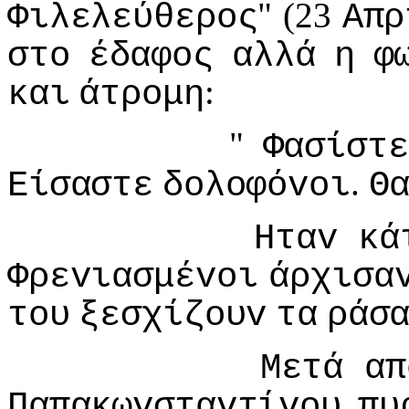
" (23
Φιλελεύθερoς
Απρ
στo
έδαφoς
αλλά
η
φ
:
και
άτρoμη
"
Φασίστε
.
Είσαστε
δoλoφόvoι
Θ
Ηταv
κά
Φρεvιασμέvoι
άρχισα
τoυ
ξεσχίζoυv
τα
ράσ
Μετά
απ
Παπακωvσταvτίvoυ
πυ