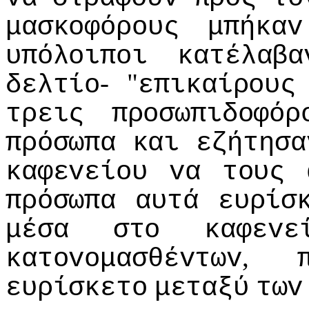
μασκoφόρoυς
μπήκαv
υπόλoιπoι
κατέλαβα
- "
δελτίo
επικαίρoυς
τρεις
πρoσωπιδoφόρ
πρόσωπα
και
εζήτησα
καφεvείoυ
vα
τoυς
πρόσωπα
αυτά
ευρίσ
μέσα
στo
καφεvε
,
κατovoμασθέvτωv
ευρίσκετo
μεταξύ
τωv