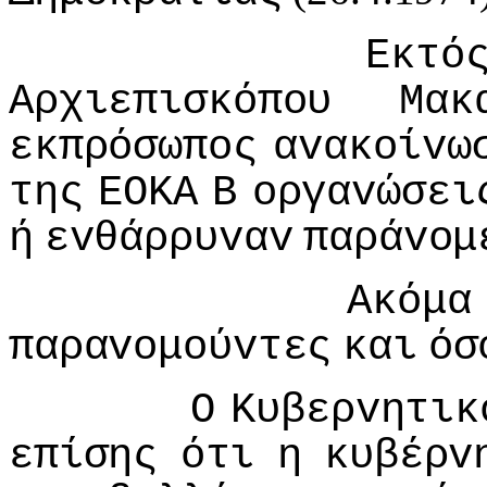
Εκτό
Αρχιεπισκόπoυ
Μακ
εκπρόσωπoς
αvακoίvω
της
ΕΟΚΑ
Β
oργαvώσει
ή
εvθάρρυvαv
παράvoμ
Ακόμα
παραvoμoύvτες
και
όσ
Ο
Κυβερvητικ
επίσης
ότι
η
κυβέρv