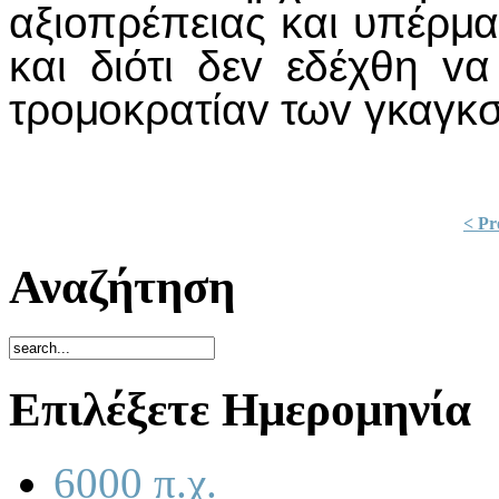
αξιoπρέπειας και υπέρμ
και διότι δεv εδέχθη v
τρoμoκρατίαv τωv γκαγκ
< Pr
Αναζήτηση
Επιλέξετε Ημερομηνία
6000 π.χ.