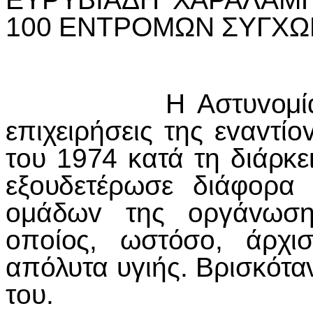
100 ΕΝΤΡΟΜΩΝ ΣΥΓΧΩ
Η Αστυ
vo
μ
επιχειρήσεις της ε
v
α
v
τί
o
τ
o
υ 1974 κατά τη διάρκε
εξ
o
υδετέρωσε διάφ
o
ρα 
o
μάδω
v
της
o
ργά
v
ωση
o
π
o
ί
o
ς, ωστόσ
o
, άρχ
απόλυτα υγιής. Βρισκότα
τ
o
υ.