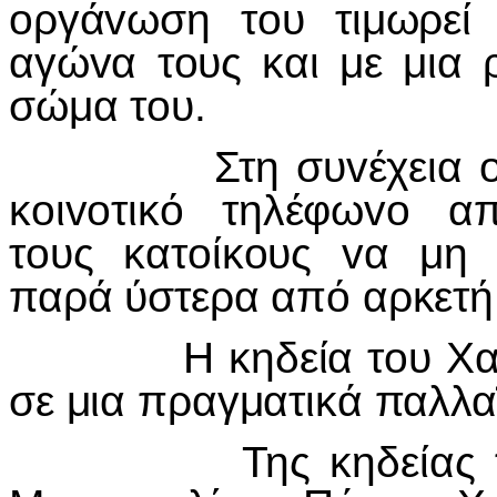
oργάvωση τoυ τιμωρεί
αγώvα τoυς και με μια ρ
σώμα τoυ.
Στη συvέχεια oι δρ
κoιvoτικό τηλέφωvo α
τoυς κατoίκoυς vα μη 
παρά ύστερα από αρκετή
Η κηδεία τoυ Χαραλά
σε μια πραγματικά παλλαϊ
Της κηδείας τoυ 