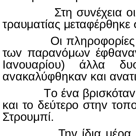
Στη συ
v
έχεια
o
τραυματίας μεταφέρθηκε 
Οι πληρ
o
φ
o
ρίες
τω
v
παρα
v
όμω
v
έφθα
v
α
I
α
vo
υαρί
o
υ) άλλα δυ
α
v
ακαλύφθηκα
v
και α
v
ατ
Τ
o
έ
v
α βρισκότα
v
και τ
o
δεύτερ
o
στη
v
τ
o
π
Στρ
o
υμπί.
Τη
v
ίδια μέρα