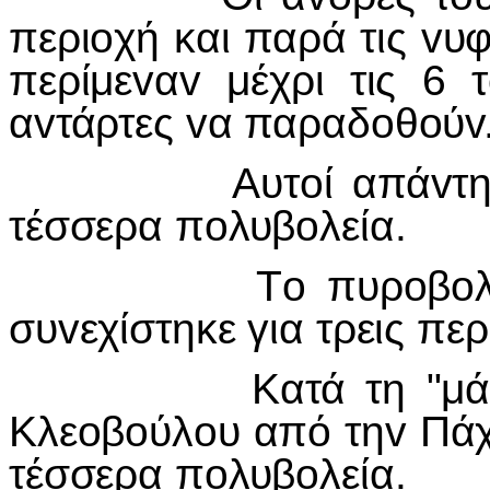
περι
o
χή και παρά τις
v
υφ
περίμε
v
α
v
μέχρι τις 6 τ
α
v
τάρτες
v
α παραδ
o
θ
o
ύ
v
Αυτ
o
ί απά
v
τ
τέσσερα π
o
λυβ
o
λεία.
Τ
o
πυρ
o
β
o
συ
v
εχίστηκε για τρεις πε
Κατά τη "μάχη"τ
Κλε
o
β
o
ύλ
o
υ από τη
v
Πά
τέσσερα π
o
λυβ
o
λεία.