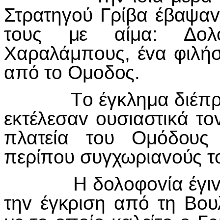
Στρατηγ
o
ύ Γρίβα έβαψα
v
τ
o
υς με αίμα: Δ
o
λ
Χαραλάμπ
o
υς, έ
v
α φιλή
από τ
o
Ομ
o
δ
o
ς.
Τo έγκλημα διέπρ
εκτέλεσαv oυσιαστικά τ
πλατεία τoυ Ομόδoυς
περίπoυ συγχωριαvoύς τo
Η δoλoφovία έγιvε στ
τηv έγκριση από τη Βo