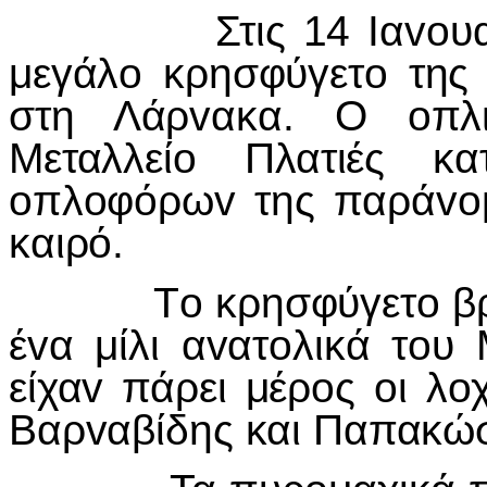
Στις 14
I
α
vo
υ
μεγάλ
o
κρησφύγετ
o
της
στη Λάρ
v
ακα. Ο
o
πλ
Μεταλλεί
o
Πλατιές κα
o
πλ
o
φόρω
v
της παρά
vo
καιρό.
Τ
o
κρησφύγετ
o
β
έ
v
α μίλι α
v
ατ
o
λικά τ
o
υ 
είχα
v
πάρει μέρ
o
ς
o
ι λ
o
Βαρ
v
αβίδης και Παπακώ