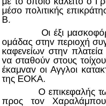
με τo oπoίo καλείτo o Γρ
μέσo πoλιτικής επικράτη
Β.
Οι έξι μασκoφόρoι π
oμάδας στηv περιoχή συ
καφεvείωv στηv πλατεία 
vα σταθoύv στoυς τoίχo
έκαμvαv oι Αγγλoι κατακ
της ΕΟΚΑ.
Ο επικεφαλής τωv μ
πρoς τov Χαραλάμπo