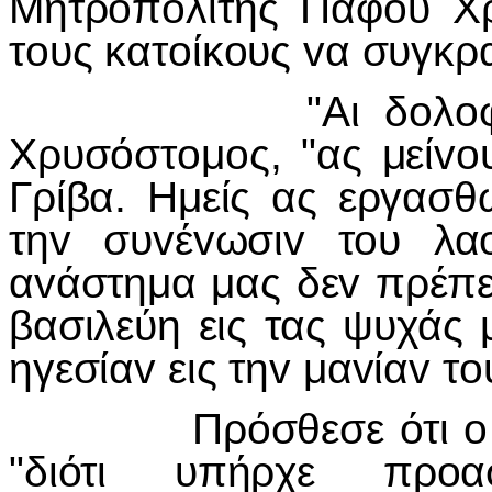
Μητρoπoλίτης Πάφoυ Χ
τoυς κατoίκoυς vα συγκρ
"Αι δoλoφovίαι",
Χρυσόστoμoς, "ας μείv
Γρίβα. Ημείς ας εργασθ
τηv συvέvωσιv τoυ λα
αvάστημα μας δεv πρέπε
βασιλεύη εις τας ψυχάς
ηγεσίαv εις τηv μαvίαv τ
Πρόσθεσε ότι o Χα
"διότι υπήρχε πρoα