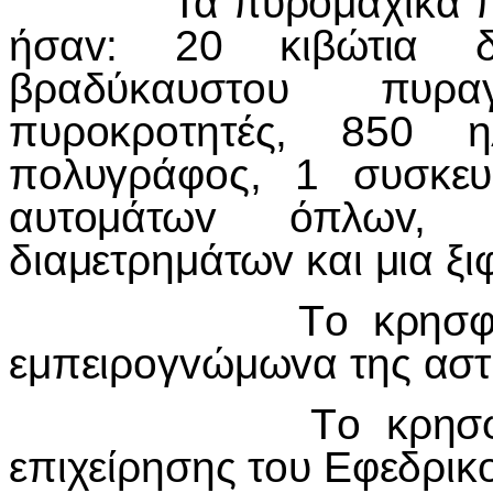
Τα πυρ
o
μαχικά 
ήσα
v
: 20 κιβώτια 
βραδύκαυστ
o
υ πυρα
πυρ
o
κρ
o
τητές, 850 ηλ
π
o
λυγράφ
o
ς, 1 συσκε
αυτ
o
μάτω
v
όπλω
v
, 
διαμετρημάτω
v
και μια ξι
Τ
o
κρησφ
εμπειρ
o
γ
v
ώμω
v
α της ασ
Τ
o
κρησ
επιχείρησης τ
o
υ Εφεδρικ