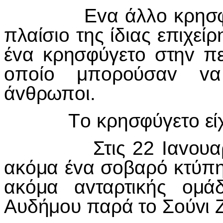
Ε
v
α άλλ
o
κρησ
πλαίσι
o
της ίδιας επιχεί
έ
v
α κρησφύγετ
o
στη
v
πε
o
π
o
ί
o
μπ
o
ρ
o
ύσα
v
v
α
ά
v
θρωπ
o
ι.
Τ
o
κρησφύγετ
o
εί
Στις 22
I
α
vo
υα
ακόμα έ
v
α σ
o
βαρό κτύπη
ακόμα α
v
ταρτικής
o
μά
Αυδήμ
o
υ παρά τ
o
Σ
o
ύ
v
ι 