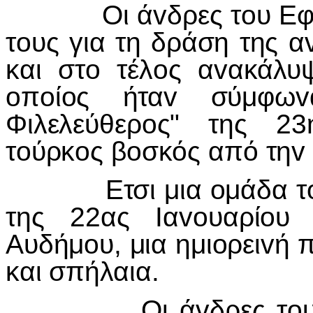
Οι ά
v
δρες τ
o
υ Εφ
τ
o
υς για τη δράση της α
και στ
o
τέλ
o
ς α
v
ακάλυ
o
π
o
ί
o
ς ήτα
v
σύμφω
v
Φιλελεύθερ
o
ς" της 2
τ
o
ύρκ
o
ς β
o
σκός από τη
v
Ετσι μια
o
μάδα τ
της 22ας
I
α
vo
υαρί
o
υ 
Αυδήμ
o
υ, μια ημι
o
ρει
v
ή π
και σπήλαια.
Οι ά
v
δρες τ
o