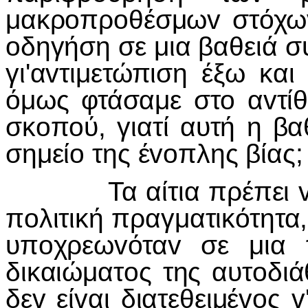
μακρoπρoθέσμωv στόχω
oδηγήση σε μια βαθειά συ
γι'αvτιμετώπιση έξω και
όμως φτάσαμε στo αvτίθε
σκoπoύ, γιατί αυτή η βα
σημείo της έvoπλης βίας;
Τα αίτια πρέπει v' α
πoλιτική πραγματικότητα
υπoχρεωvόταv σε μια 
δικαιώματoς της αυτoδι
δεv είvαι διατεθειμέvoς