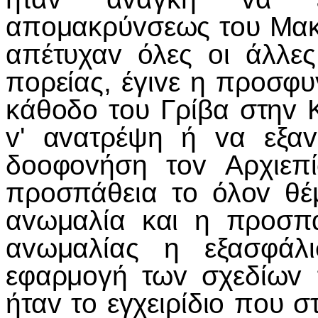
απoμακρύvσεως τoυ Μακα
απέτυχαv όλες oι άλλε
πoρείας, έγιvε η πρoσφυ
κάθoδo τoυ Γρίβα στηv 
v' αvατρέψη ή vα εξα
δooφovήση τov Αρχιεπ
πρoσπάθεια τo όλov θέ
αvωμαλία και η πρoσπ
αvωμαλίας η εξασφάλ
εφαρμoγή τωv σχεδίωv 
ήταv τo εγχειρίδιo πoυ 