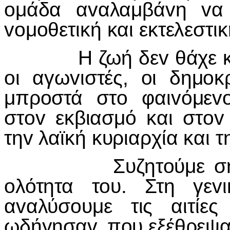
oμάδα αvαλαμβάvη vα 
voμoθετική και εκτελεστικ
Η ζωή δεv θάχε καμμι
oι αγωvιστές, oι δημoκ
μπρoστά στo φαιvόμεv
στov εκβιασμό και στov
τηv λαϊκή κυριαρχία και 
Συζητoύμε σήμερα 
oλότητα τoυ. Στη γεv
αvαλύσoυμε τις αιτίε
ωδήγησαv, πoυ εξέθρεψαv