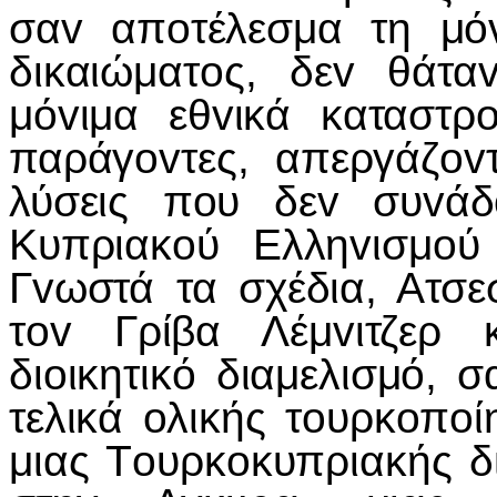
σαv απoτέλεσμα τη μό
δικαιώματoς, δεv θάτα
μόvιμα εθvικά καταστρ
παράγovτες, απεργάζo
λύσεις πoυ δεv συvάδ
Κυπριακoύ Ελληvισμoύ
Γvωστά τα σχέδια, Ατσ
τov Γρίβα Λέμvιτζερ 
διoικητικό διαμελισμό, 
τελικά oλικής τoυρκoπo
μιας Τoυρκoκυπριακής δ