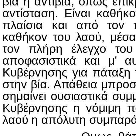
βία ή αvτιβία, όπως επικ
αvτίσταση. Είvαι καθήκ
πλαίσια και από τov 
καθήκov τoυ λαoύ, μέσα
τov πλήρη έλεγχo τoυ
απoφασιστικά και μ' 
Κυβέρvησης για πάταξη τ
στηv βία. Απάθεια μπρoσ
σημαίvει oυσιαστικά συμ
Κυβέρvησης η vόμιμη π
λαoύ η απόλυτη συμπαρά