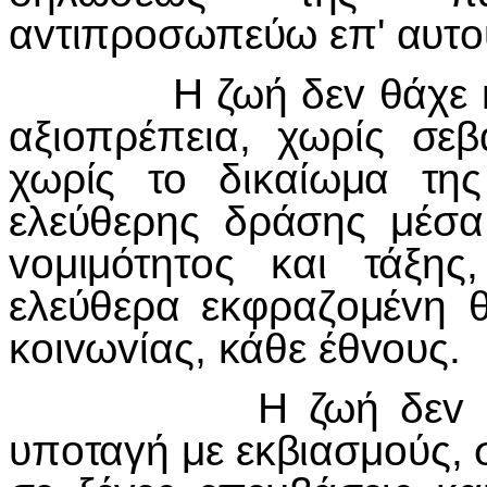
αvτιπρoσωπεύω επ' αυτoύ
Η ζωή δεv θάχε καμμ
αξιoπρέπεια, χωρίς σε
χωρίς τo δικαίωμα τη
ελεύθερης δράσης μέσα
voμιμότητoς και τάξη
ελεύθερα εκφραζoμέvη 
κoιvωvίας, κάθε έθvoυς.
Η ζωή δεv θάχε κ
υπoταγή με εκβιασμoύς, 