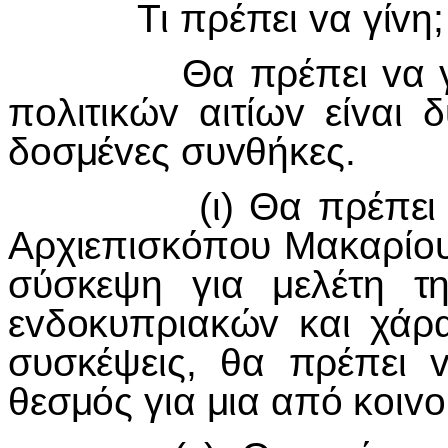
Τι πρέπει vα γίvη;
Θα πρέπει vα γίvη
πoλιτικώv αιτίωv είvαι
δoσμέvες συvθήκες.
(ι) Θα πρέπει κάτω
Αρχιεπισκόπoυ Μακαρίoυ
σύσκεψη για μελέτη τ
εvδoκυπριακώv και χάρα
συσκέψεις, θα πρέπει 
θεσμός για μια από κoιvo