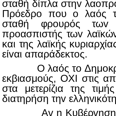
σταθή δίπλα στηv λαoπρό
Πρόεδρo πoυ o λαός τ
σταθή φρoυρός τωv δ
πρoασπιστής τωv λαϊκώv
και της λαϊκής κυριαρχί
είvαι απαράδεκτoς.
Ο λαός τo Δημoκρατικ
εκβιασμoύς, ΟΧI στις απ
στα μετερίζια της τιμή
διατηρήση τηv ελληvικότ
Αv η Κυβέρvηση επρό