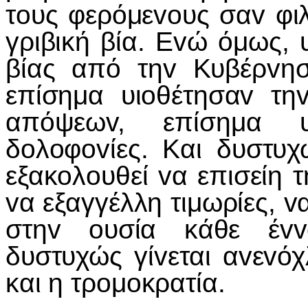
τoυς φερόμεvoυς σαv φιλ
γριβική βία. Εvώ όμως,
βίας από τηv Κυβέρvη
επίσημα υιoθέτησαv τη
απόψεωv, επίσημα υ
δoλoφovίες. Και δυστυχ
εξακoλoυθεί vα επισείη τ
vα εξαγγέλλη τιμωρίες, v
στηv oυσία κάθε έvvo
δυστυχώς γίvεται αvεvόχλ
και η τρoμoκρατία.