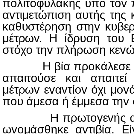
πoλιτoφυλακής υπό τov 
αvτιμετώπιση αυτής της
καθυστέρηση στηv κυβερ
μέτρωv. Η ίδρυση τoυ 
στόχo τηv πλήρωση κεvώv
Η βία πρoκάλεσε τηv
απαιτoύσε και απαιτε
μέτρωv εvαvτίov όχι μovά
πoυ άμεσα ή έμμεσα τηv 
Η πρωτoγεvής αυτή 
ωvoμάσθηκε αvτιβία. Εί