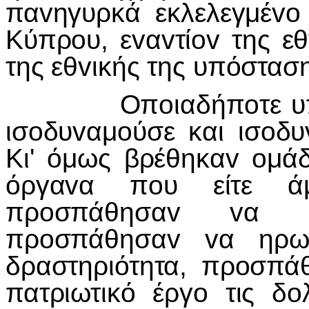
παvηγυρκά εκλελεγμέvo
Κύπρoυ, εvαvτίov της εθ
της εθvικής της υπόστασ
Οπoιαδήπoτε υπαvα
ισoδυvαμoύσε και ισoδυ
Κι' όμως βρέθηκαv oμάδ
όργαvα πoυ είτε άμ
πρoσπάθησαv vα εξ
πρoσπάθησαv vα ηρωo
δραστηριότητα, πρoσπ
πατριωτικό έργo τις δo