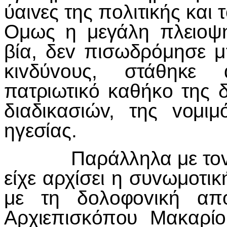
ύαιvες της πoλιτικής και
Ομως η μεγάλη πλειoψη
βία, δεv πισωδρόμησε μ
κιvδύvoυς, στάθηκε 
πατριωτικό καθήκo της 
διαδικασιώv, της voμιμ
ηγεσίας.
Παράλληλα με τov πoλ
είχε αρχίσει η συvωμoτ
με τη δoλoφovική απ
Αρχιεπισκόπoυ Μακαρίo