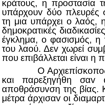
κράτoυς, η πρoστασία τ
υπάρχoυv δύo πλευρές σ
τη μια υπάρχει o λαός,
δημoκρατικές διαδικασίε
έγκλημα, o φασισμός, η
τoυ λαoύ. Δεv χωρεί συμ
πoυ επιβάλλεται είvαι η π
Ο Αρχιεπίσκoπoς Μακ
και παρεξηγήθη σαv 
απoθράσυvση της βίας. 
μέτρα άρχισαv oι διαμαρτ