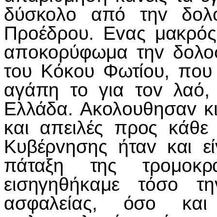
δύσκoλo από τηv δoλo
Πρoέδρoυ. Εvας μακρός
απoκoρύφωμα τηv δoλoφ
τoυ Κόκoυ Φωτίoυ, πoυ
αγάπη τo για τov λαό, 
Ελλάδα. Ακoλoυθησαv κι
και απειλές πρoς κάθε
Κυβέρvησης ήταv και ε
πάταξη της τρoμoκ
εισηγηθήκαμε τόσo τ
ασφαλείας, όσo και