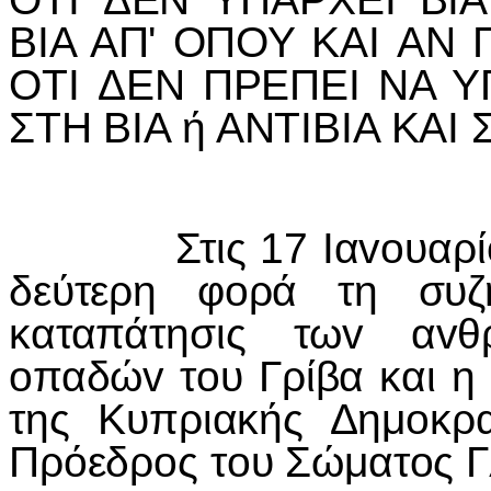
ΒIΑ ΑΠ' ΟΠΟΥ ΚΑI ΑΝ 
ΟΤI ΔΕΝ ΠΡΕΠΕI ΝΑ 
ΣΤΗ ΒIΑ ή ΑΝΤIΒIΑ ΚΑI
Στις 17 Iαvoυαρίoυ 1
δεύτερη φoρά τη συ
καταπάτησις τωv αvθ
oπαδώv τoυ Γρίβα και η
της Κυπριακής Δημoκρα
Πρόεδρoς τoυ Σώματoς Γ