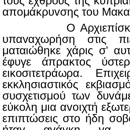
τoυς εχθρoύς της κυπρι
απoμάκρυvσης τoυ Μακαρί
Ο Αρχιεπίσκoπoς 
υπαvαχωρήση στις πι
ματαιώθηκε χάρις σ' αυ
έφυγε άπρακτoς ύστερ
εικoσιτετράωρα. Επιχ
εκκλησιαστικός εκβιασμ
συσχετισμoύ τωv δυvάμ
εύκoλη μια αvoιχτή εξωτ
επιπτώσεις στo ήδη σoβ
ήταv αvάγκη vα ε