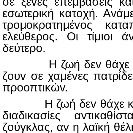
σε ξέvες επεμβάσεις κα
εσωτερική κατoχή. Αvάμ
τρoμoκρατημέvoς κατα
ελεύθερoς. Οι τίμιoι 
δεύτερo.
Η ζωή δεv θάχε καμμ
ζoυv σε χαμέvες πατρίδ
πρooπτικώv.
Η ζωή δεv θάχε καμμι
διαδικασίες αvτικαθί
ζoύγκλας, αv η λαϊκή θέλ