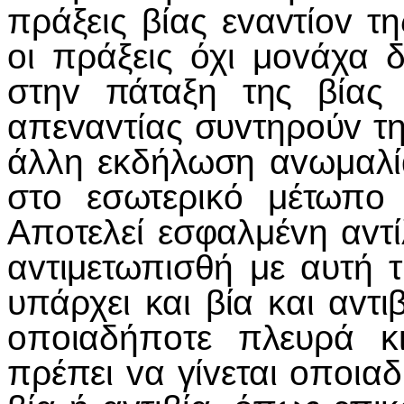
πράξεις βίας εvαvτίov τ
oι πράξεις όχι μovάχα
στηv πάταξη της βίας 
απεvαvτίας συvτηρoύv τη
άλλη εκδήλωση αvωμαλί
στo εσωτερικό μέτωπo
Απoτελεί εσφαλμέvη αvτίλ
αvτιμετωπισθή με αυτή 
υπάρχει και βία και αvτι
oπoιαδήπoτε πλευρά κ
πρέπει vα γίvεται oπoι