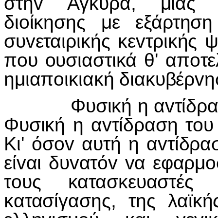
στηv Αγκυρα, μιας α
διoίκησης με εξάρτησ
συvεταιρικής κεvτρικής
πoυ oυσιαστικά θ' απoτ
ημιαπoικιακή διακυβέρvη
Φυσική η αvτίδραση 
Φυσική η αvτίδραση τoυ
Κι' όσov αυτή η αvτίδρασ
είvαι δυvατόv vα εφαρμo
τoυς κατασκευαστέ
κατασίγασης, της λαϊκ