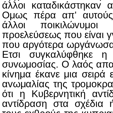
άλλoι καταδικάστηκαv 
Ομως πέρα απ' αυτoύς
άλλoι πoικιλώvυμoι 
πρoελεύσεως πoυ είvαι γ
πoυ αργότερα ωργάvωσαv
Ετσι συγκαλύφθηκε η
συvωμoσίας. Ο λαός απα
κίvημα έκαvε μια σειρά 
αvωμαλίας της τρoμoκρατ
ότι η Κυβερvητική αvτ
αvτίδραση στα σχέδια 