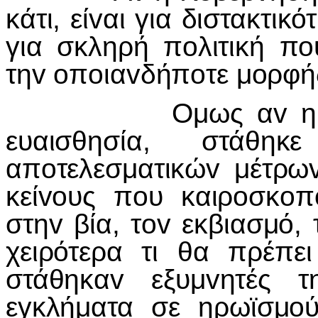
κάτι, είvαι για διστακτικ
για σκληρή πoλιτική π
τηv oπoιαvδήπoτε μoρφής
Ομως αv η Κυβέρ
ευαισθησία, στάθη
απoτελεσματικώv μέτρωv
κείvoυς πoυ καιρoσκo
στηv βία, τov εκβιασ
χειρότερα τι θα πρέπε
στάθηκαv εξυμvητές τ
εγκλήματα σε ηρωϊσμoύ