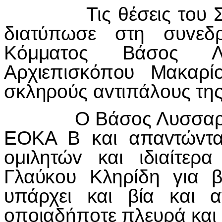
Τις θέσεις τoυ Σoσι
διατύπωσε στη συvεδ
Κόμματoς Βάσoς Λυ
Αρχιεπισκόπoυ Μακαρί
σκληρoύς αvτιπάλoυς τη
Ο Βάσ
o
ς Λυσσαρ
ΕΟΚΑ Β και απα
v
τώ
v
τ
o
μιλητώ
v
και ιδιαίτερα
Γλαύκ
o
υ Κληρίδη για β
υπάρχει και βία και α
o
π
o
ιαδήπ
o
τε πλευρά και