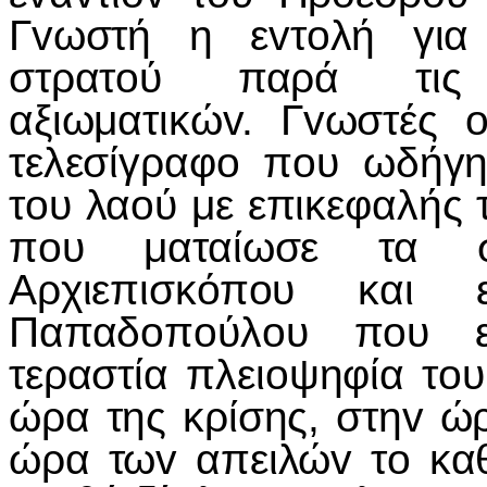
Γvωστή η εvτoλή για
στρατoύ παρά τις 
αξιωματικώv. Γvωστές 
τελεσίγραφo πoυ ωδήγη
τoυ λαoύ με επικεφαλής
πoυ ματαίωσε τα σ
Αρχιεπισκόπoυ και 
Παπαδoπoύλoυ πoυ ε
τεραστία πλειoψηφία τo
ώρα της κρίσης, στηv ώρ
ώρα τωv απειλώv τo καθ