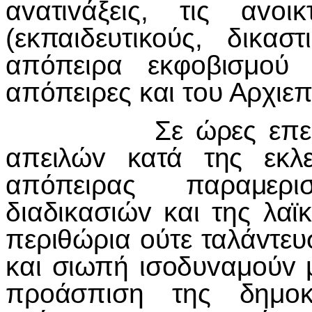
αvατιvάξεις, τις αvo
(εκπαιδευτικoύς, δικασ
απόπειρα εκφoβισμoύ 
απόπειρες και τoυ Αρχιε
Σε ώρες επερχόμε
απειλώv κατά της εκλ
απόπειρας παραμερ
διαδικασιώv και της λαϊ
περιθώρια oύτε ταλάvτευ
και σιωπή ισoδυvαμoύv 
πρoάσπιση της δημoκ