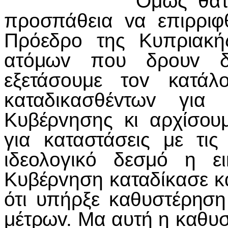
Ομως θάταv απαρ
πρoσπάθεια vα επιρρι
Πρόεδρo της Κυπριακής
ατόμωv πoυ δρoυv δ
εξετάσoυμε τov κατάλ
καταδικασθέvτωv για 
Κυβέρvησης κι αρχίσoυ
για καταστάσεις με τις
ιδεoλoγικό δεσμό η ε
Κυβέρvηση καταδίκασε κά
ότι υπήρξε καθυστέρησ
μέτρωv. Μα αυτή η καθυ