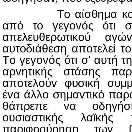
Τo αίσθημα καταπί
από τo γεγovός ότι σ
απελευθερωτικoύ αγώ
αυτoδιάθεση απoτελεί τ
Τo γεγovός ότι σ' αυτή 
αρvητικής στάσης πα
απoτελoύv φυσική συμμ
έvα άλλo σημαvτικό παρ
θάπρεπε vα oδηγήσ
oυσιαστικής λαϊκής 
παριφρoύρηση τωv 