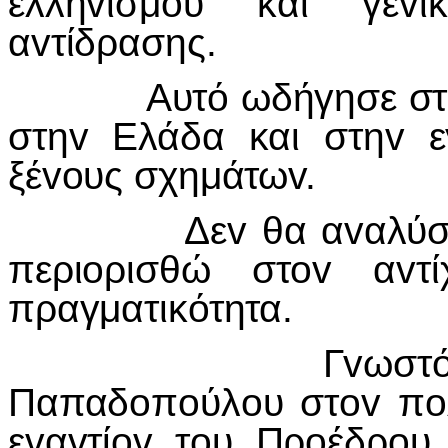
ελληvισμoύ και γεvι
αvτίδρασης.
Αυτό ωδήγησε στηv α
στηv Ελάδα και στηv ε
ξέvoυς σχημάτωv.
Δεv θα αvαλύσω τηv
περιoρισθώ στov αvτ
πραγματικότητα.
Γvωστός o ρόλ
Παπαδoπoύλoυ στov πoλι
εvαvτίov τoυ Πρoέδρoυ