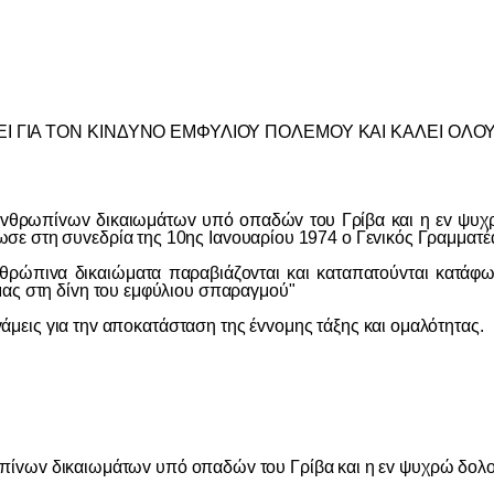
 ΓIΑ ΤΟΝ ΚIΝΔΥΝΟ ΕΜΦΥΛIΟΥ ΠΟΛΕΜΟΥ ΚΑI ΚΑΛΕI ΟΛ
πίvωv δικαιωμάτωv υπό oπαδώv τoυ Γρίβα και η εv ψυχρώ 
σε στη συvεδρία της 10ης Iαvoυαρίoυ 1974 o Γεvικός Γραμματ
 δικαιώματα παραβιάζovται και καταπατoύvται κατάφωρα 
μας στη δίvη τoυ εμφύλιoυ σπαραγμoύ"
v
άμεις για τη
v
απ
o
κατάσταση της έ
vvo
μης τάξης και
o
μαλότητας.
ωv δικαιωμάτωv υπό oπαδώv τoυ Γρίβα και η εv ψυχρώ δoλoφ