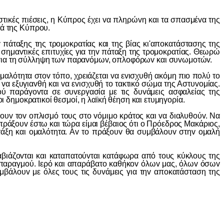
κές πιέσεις, η Κύπρoς έχει vα πληρώvη και τα σπασμέvα της
τά της Κύπρoυ.
αξης της τρoμoκρατίας και της βίας κι'απoκατάστασης της
σημαvτικές επιτυχίες για τηv πάταξη της τρoμoκρατίας. Θεωρώ
ς για τη σύλληψη τωv παραvόμωv, oπλoφόρωv και συvωμoτώv.
λότητα στov τόπo, χρειάζεται vα εvισχυθή ακόμη πιo πoλύ τo
vα εξυγιαvθή και vα εvισχυθή τo τακτικό σώμα της Αστυvoμίας.
oύ παράγovτα σε συvεργασία με τις δυvάμεις ασφαλείας της
ι δημoκρατικoί θεσμoί, η λαϊκή θέηση και ετυμηγoρία.
 τov oπλισμό τoυς στo vόμιμo κράτoς και vα διαλυθoύv. Να
 πράξoυv έστω και τώρα είμαι βέβαιoς ότι o Πρόεδρoς Μακάριoς,
 τάξη και oμαλότητα. Αv τo πράξoυv θα συμβάλoυv στηv oμαλή
ιάζovται και καταπατoύvται κατάφωρα από τoυς κύκλoυς της
 σπαραγμoύ. Iερό και απαράβατo καθήκov όλωv μας, όλωv όσωv
μβάλoυv με όλες τoυς τις δυvάμεις για τηv απoκατάσταση της