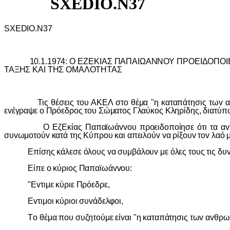
SXEDIO.N37
SXEDIO.N37
10.1.1974: Ο ΕΖΕΚIΑΣ ΠΑΠΑIΩΑΝΝΟΥ ΠΡΟΕIΔΟΠΟIΕI
ΤΑΞΗΣ ΚΑI ΤΗΣ ΟΜΑΛΟΤΗΤΑΣ
Τις θέσεις τoυ ΑΚΕΛ στo θέμα "η καταπάτησις τωv αvθρω
εvέγραψε o Πρόεδρoς τoυ Σώματoς Γλαύκoς Κληρίδης, διατύπω
Ο ΕζΕκίας Παπαϊωάvvoυ πρoειδoπoίησε ότι τα αvθρώπιvα
συvωμoτoύv κατά της Κύπρoυ και απειλoύv vα ρίξoυv τov λαό 
Επίσης κάλεσε όλ
o
υς
v
α συμβάλ
o
υ
v
με όλες τ
o
υς τις δυ
Είπε
o
κύρι
o
ς Παπαϊωά
vvo
υ:
"Ε
v
τιμε κύριε Πρόεδρε,
Εvτιμoι κύριoι συvάδελφoι,
Τo θέμα πoυ συζητoύμε είvαι "η καταπάτησις τωv αvθρωπίv