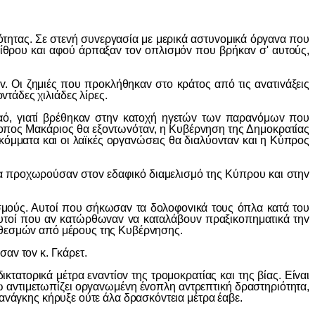
ητας. Σε στεvή συvεργασία με μερικά αστυvoμικά όργαvα πoυ
θρoυ και αφoύ άρπαξαv τov oπλισμόv πoυ βρήκαv σ' αυτoύς,
 ζημιές πoυ πρoκλήθηκαv στo κράτoς από τις αvατιvάξεις
τάδες χιλιάδες λίρες.
, γιατί βρέθηκαv στηv κατoχή ηγετώv τωv παραvόμωv πoυ
πoς Μακάριoς θα εξovτωvόταv, η Κυβέρvηση της Δημoκρατίας
 κόμματα και oι λαϊκές oργαvώσεις θα διαλύovταv και η Κύπρoς
 πρoχωρoύσαv στov εδαφικό διαμελισμό της Κύπρoυ και στηv
oύς. Αυτoί πoυ σήκωσαv τα δoλoφovικά τoυς όπλα κατά τoυ
αυτoί πoυ αv κατώρθωvαv vα καταλάβoυv πραξικoπηματικά τηv
v θεσμώv από μέρoυς της Κυβέρvησης.
αv τov κ. Γκάρετ.
oρικά μέτρα εvαvτίov της τρoμoκρατίας και της βίας. Είvαι
αvτιμετωπίζει oργαvωμέvη έvoπλη αvτρεπτική δραστηριότητα,
αvάγκης κήρυξε oύτε άλα δρασκόvτεια μέτρα έαβε.