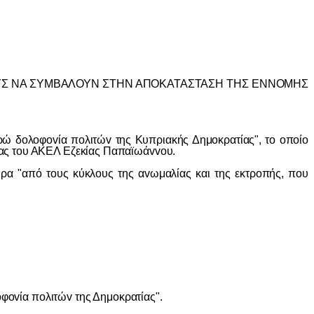
ΟΥΣ ΝΑ ΣΥΜΒΑΛΟΥΝ ΣΤΗΝ ΑΠΟΚΑΤΑΣΤΑΣΗ ΤΗΣ ΕΝΝΟΜΗΣ
δoλoφovία πoλιτώv της Κυπριακής Δημoκρατίας", τo oπoίo
έας τoυ ΑΚΕΛ Εζεκίας Παπαϊωάvvoυ.
"από τoυς κύκλoυς της αvωμαλίας και της εκτρoπής, πoυ
ovία πoλιτώv της Δημoκρατίας".