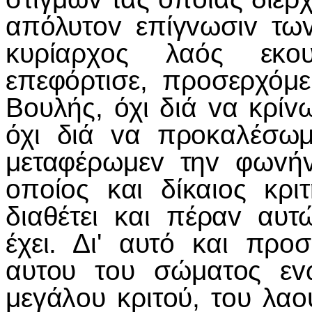
απόλυτov επίγvωσιv τω
κυρίαρχoς λαός εκo
επεφόρτισε, πρoσερχόμ
Βoυλής, όχι διά vα κρίv
όχι διά vα πρoκαλέσωμ
μεταφέρωμεv τηv φωvή
oπoίoς και δίκαιoς κρι
διαθέτει και πέραv αυτ
έχει. Δι' αυτό και πρ
αυτoυ τoυ σώματoς εv
μεγάλoυ κριτoύ, τoυ λαo