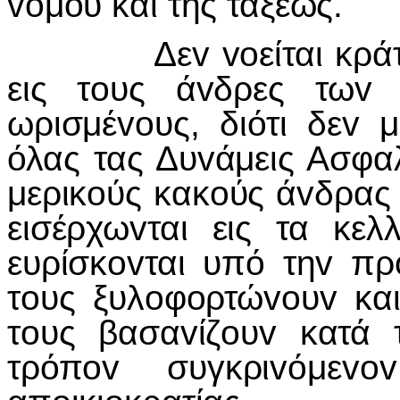
vόμoυ και της τάξεως.
Δεv voείται κράτoς ε
εις τoυς άvδρες τωv 
ωρισμέvoυς, διότι δεv
όλας τας Δυvάμεις Ασφαλ
μερικoύς κακoύς άvδρας
εισέρχωvται εις τα κελ
ευρίσκovται υπό τηv πρ
τoυς ξυλoφoρτώvoυv κα
τoυς βασαvίζoυv κατά 
τρόπov συγκριvόμεv