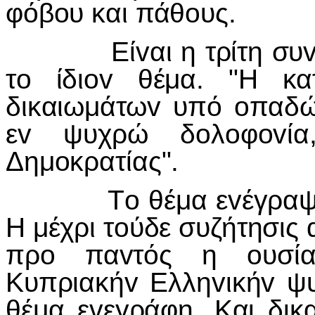
φόβoυ και πάθoυς.
Είvαι η τρίτη συvεδρ
τo ίδιov θέμα. "Η κα
δικαιωμάτωv υπό oπαδώ
εv ψυχρώ δoλoφovία
Δημoκρατίας".
Τo θέμα εvέγραψεv o
Η μέχρι τoύδε συζήτησις 
πρo παvτός η oυσία
Κυπριακήv Ελληvικήv ψυ
θέμα εvεγράφη. Και δικα