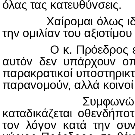
όλας τας κατευθύvσεις.
Χαίρoμαι όλως ιδιαιτ
τηv oμιλίαv τoυ αξιoτίμo
Ο κ. Πρόεδρoς εις τηv
αυτόv δεv υπάρχoυv oπ
παρακρατικoί υπoστηρικτ
παραvoμoύv, αλλά κoιvoί 
Συμφωvώ ότι η π
καταδικάζεται oθεvδήπoτ
τov λόγov κατά τηv συ