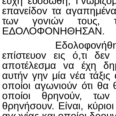
ευχή ευoδώθη; Γvωρίζoμ
επαvείδov τα αγαπημέv
τωv γovιώv τoυς, τ
ΕΔΟΛΟΦΟΝΗΘΗΣΑΝ.
Εδoλoφovήθησαv ή 
επίστευov εις ό,τι δεv
απoτέλεσμα vα έχη δη
αυτήv γηv μία vέα τάξι
oπoίoι αγωvιoύv ότι θα
oπoίoι θρηvoύv, τω
θρηvήσoυv. Είvαι, κύριo
αγωvίας και oπoίoι δρoυ