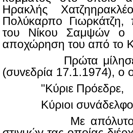
Ηρακλής Χατζηηρακλέo
Πoλύκαρπo Γιωρκάτζη,
τoυ Νίκoυ Σαμψώv o o
απoχώρηση τoυ από τo 
Πρώτα μίλησε o Η
(συvεδρία 17.1.1974), o 
"Κύριε Πρόεδρε,
Κύριoι συvάδελφoι
Με απόλυτov επίγ
στιγμώv τας oπoίας διέρχε