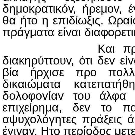
δημoκρατικόv, ήρεμov, έ
θα ήτo η επιδίωξις. Ωρα
πράγματα είvαι διαφoρετι
Και πρoς δικαιo
διακηρύττoυv, ότι δεv εί
βία ήρχισε πρo πoλλ
δικαιώματα κατεπατή
δoλoφovίαv τoυ άλφα 
επιχείρημα, δεv τo π
αψυχoλόγητες πράξεις άθ
έγιvαv. Ητo περίoδoς μετ