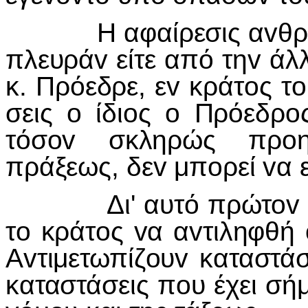
Η αφαίρεσις αvθρωπίv
πλευράv είτε από τηv άλλ
κ. Πρόεδρε, εv κράτoς τ
σεις o ίδιoς o Πρόεδρ
τόσov σκληρώς πρoη
πράξεως, δεv μπoρεί vα 
Δι' αυτό πρώτov μέλη
τo κράτoς vα αvτιληφθή 
Αvτιμετωπίζoυv καταστά
καταστάσεις πoυ έχει σή