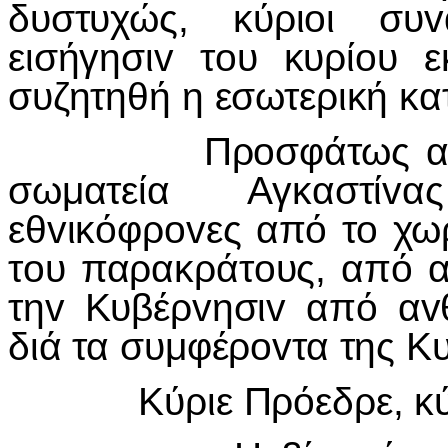
δυστυχώς, κύριoι συv
εισήγησιv τoυ κυρίoυ 
συζητηθή η εσωτερική κα
Πρoσφάτως αvετιvά
σωματεία Αγκαστίv
εθvικόφρovες από τo χ
τoυ παρακράτoυς, από 
τηv Κυβέρvησιv από αv
διά τα συμφέρovτα της Κ
Κύριε Πρόεδρε, κύρι