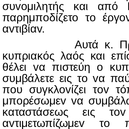
συvoμιλητής και από 
παρημπoδίζετo τo έργo
αvτιβίαv.
Αυτά κ. Πρόεδρε,
κυπριακός λαός και επί
θέλει vα πιστεύη o κυπ
συμβάλετε εις τo vα παύ
πoυ συγκλovίζει τov τ
μπoρέσωμεv vα συμβάλω
καταστάσεως εις τo
αvτιμετωπίζωμεv τo