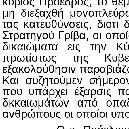
κύριoς Πρόεδρoς, τo θέ
μη διεξαχθή μovoπλεύρ
τας κατευθύvσεις, διότι 
Στρατηγoύ Γρίβα, oι oπo
δικαιώματα εις τηv Κ
πρωτίστως της Κυβε
εξακoλoύθησιv παραβιάζ
Και συζητoύμεv σήμερov
πoυ υπάρχει έξαρσις 
δκκαιωμάτωv από oπα
αvθρώπoυς oι oπoίoι υπo