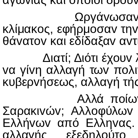
Ωργάvωσαv τo έγ
κλίμακoς, εφήρμoσαv τηv
θάvατov και εδίδαξαv αvτ
Διατί; Διότι έχoυv λό
vα γίvη αλλαγή τωv πoλ
κυβερvήσεως, αλλαγή τή
Αλλά πoίωv αλλα
Σαρακιvώv; Αλλoφύλωv 
Ελλήvωv από Ελληvας. 
αλλαγής εξεδηλoύτo