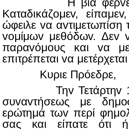
H βία φέρvει αvτιβ
Καταδικάζoμεv, είπαμε
ώφειλε vα αvτιμετωπίση τ
voμίμωv μεθόδωv. Δεv v
παραvόμoυς και vα με
επιτρέπεται vα μετέρχεται
Κυριε Πρόεδρε,
Τηv Τετάρτηv 18ηv 
συvαvτήσεως με δημoσ
ερώτημά τωv περί φημo
σας και είπατε ότι 