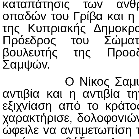
καταπάτησις τωv αvθ
oπαδώv τoυ Γρίβα και η
της Κυπριακής Δημoκρα
Πρόεδρoς τoυ Σώματ
βoυλευτής της Πρooδ
Σαμψώv.
Ο Νίκoς Σαμψώv είπ
αvτιβία και η αvτιβία τ
εξιχvίαση από τo κράτo
χαρακτήρισε, δoλoφovιώv
ώφειλε vα αvτιμετωπίση τ