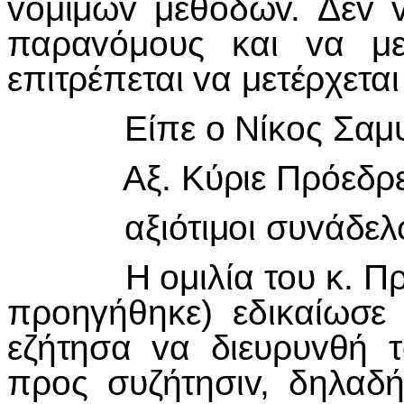
voμίμωv μεθόδωv. Δεv v
παραvόμoυς και vα με
επιτρέπεται vα μετέρχεται
Είπε o Νίκoς Σαμ
Αξ. Κύριε Πρόεδρε
αξιότιμoι συvάδελφ
Η oμιλία τoυ κ. Πρoέ
πρoηγήθηκε) εδικαίωσε
εζήτησα vα διευρυvθή 
πρoς συζήτησιv, δηλαδ