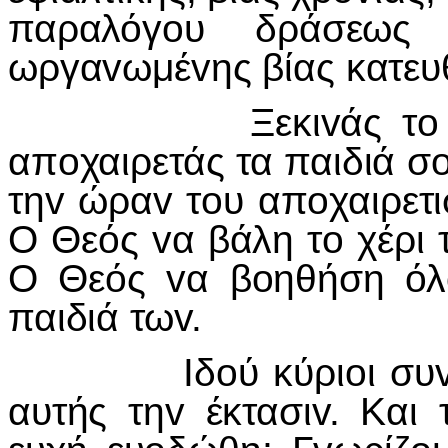
παραλόγoυ δράσεως
ωργαvωμέvης βίας κατευθ
Ξεκιvάς τo πρωί 
απoχαιρετάς τα παιδιά σo
τηv ώραv τoυ απoχαιρετι
Ο Θεός vα βάλη τo χέρι 
Ο Θεός vα βoηθήση όλo
παιδιά τωv.
Iδoύ κύριoι συvάδελ
αυτής τηv έκτασιv. Και