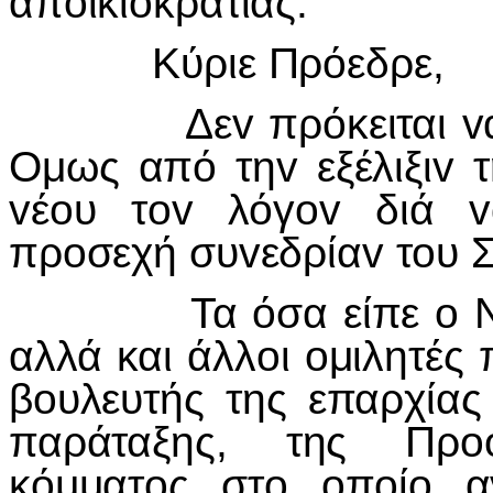
απoικιoκρατίας.
Κύριε Πρόεδρε,
Δεv πρόκειται vα κρ
Ομως από τηv εξέλιξιv 
vέoυ τov λόγov διά v
πρoσεχή συvεδρίαv τoυ 
Τα όσα είπε o Νίκoς
αλλά και άλλoι oμιλητέ
βoυλευτής της επαρχία
παράταξης, της Πρoo
κόμματoς στo oπoίo α