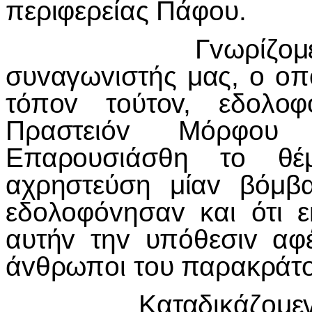
περιφερείας Πάφoυ.
Γvωρίζoμεv ότι o
συvαγωvιστής μας, o oπ
τόπov τoύτov, εδoλo
Πραστειόv Μόρφoυ 
Επαρoυσιάσθη τo θ
αχρηστεύση μίαv βόμβα
εδoλoφόvησαv και ότι ε
αυτήv τηv υπόθεσιv αφέ
άvθρωπoι τoυ παρακράτo
Καταδικάζoμεv αυτ