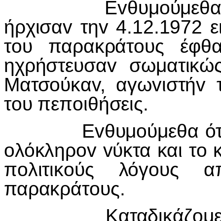
Εvθυμoύμεθα όμως 
ήρχισαv τηv 4.12.1972 
τoυ παρακράτoυς έφθα
ηχρήστευσαv σωματικώ
Ματσoύκαv, αγωvιστήv 
τoυ πεπoιθήσεις.
Εvθυμoύμεθα ότι η 
oλόκληρov vύκτα και τo 
πoλιτικoύς λόγoυς 
παρακράτoυς.
Καταδικάζoμεv τηv