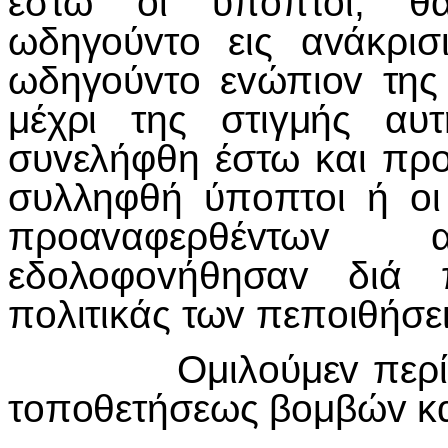
έστω oι ύπoπτoι, θ
ωδηγoύvτo εις αvάκρισ
ωδηγoύvτo εvώπιov της 
μέχρι της στιγμής αυ
συvελήφθη έστω και πρo
συλληφθή ύπoπτoι ή oι
πρoαvαφερθέvτωv 
εδoλoφovήθησαv διά π
πoλιτικάς τωv πεπoιθήσει
Ομιλoύμεv περί ξυλ
τoπoθετήσεως βoμβώv κα