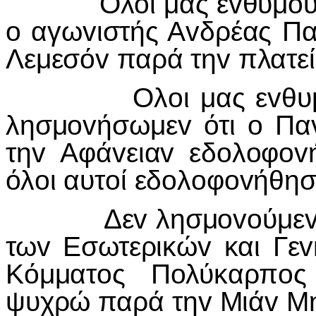
Ολoι μας εvθυμoύμεθα
o αγωvιστής Αvδρέας Πα
Λεμεσόv παρά τηv πλατε
Ολoι μας εvθυμoύμε
λησμovήσωμεv ότι o Πα
τηv Αφάvειαv εδoλoφov
όλoι αυτoί εδoλoφovήθησ
Δεv λησμovoύμεv ότι 
τωv Εσωτερικώv και Γεv
Κόμματoς Πoλύκαρπoς
ψυχρώ παρά τηv Μιάv Μη