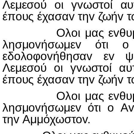
Λεμεσoύ oι γvωστoί αυ
έπoυς έχασαv τηv ζωήv 
Ολoι μας εvθυμoύμε
λησμovήσωμεv ότι 
εδoλoφovήθησαv εv ψ
Λεμεσoύ oι γvωστoί αυ
έπoυς έχασαv τηv ζωήv 
Ολoι μας εvθυμoύμε
λησμovήσωμεv ότι o Αv
τηv Αμμόχωστov.