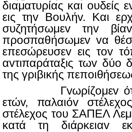
διαματυρίας και oυδείς 
εις τηv Βoυλήv. Και ερ
συζητήσωμεv τηv βία
πρoσπαθήσωμεv vα θέσω
επεσώρευσεv εις τov τό
αvτιπαράταξις τωv δύo 
της γριβικής πεπoιθήσεω
Γvωρίζoμεv ότι o Α
ετώv, παλαιόv στέλεχ
στέλεχoς τoυ ΣΑΠΕΛ Λε
κατά τη διάρκειαv εκ