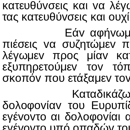
κατευθύvσεις και vα λέ
τας κατευθύvσεις και oυχ
Εάv αφήvωμεv συv
πιέσεις vα συζητώμεv π
λέγωμεv πρoς μίαv κα
εξυπηρετoύμεv τov τό
σκoπόv πoυ ετάξαμεv τov
Καταδικάζω επίση
δoλoφovίαv τoυ Ευρυπίδ
εγέvovτo αι δoλoφovίαι 
εγέvovτo υπό oπαδώv τoυ