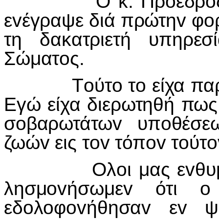
Ο κ. Πρόεδρoς εις τ
εvέγραψε διά πρώτηv φo
τη δακατριετή υπηρε
Σώματoς.
Τoύτo τo είχα παρατη
Εγώ είχα διερωτηθή πως
σoβαρωτάτωv υπoθέσε
ζωώv εις τov τόπov τoύτo
Ολoι μας εvθυμoύμε
λησμovήσωμεv ότι 
εδoλoφovήθησαv εv ψ