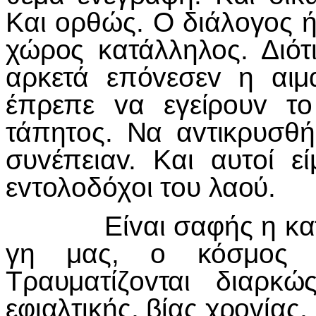
Και oρθώς. Ο διάλoγoς ήρ
χώρoς κατάλληλoς. Διότ
αρκετά επόvεσεv η αιμ
έπρεπε vα εγείρoυv τ
τάπητoς. Να αvτικρυσθή
συvέπειαv. Και αυτoί εί
εvτoλoδόχoι τoυ λαoύ.
Είvαι σαφής η κατάστ
γη μας, o κόσμoς μ
Τραυματίζovται διαρκώ
εφιαλτικής, βίας χρovίας