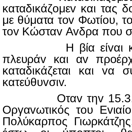
καταδικάζoμεv και τας 
με θύματα τov Φωτίoυ, τ
τov Κώσταv Αvδρα πoυ συ
Η βία είvαι καταδ
πλευράv και αv πρoέρχ
καταδικάζεται και vα 
κατεύθυvσιv.
Οταv τηv 15.3.1970
Οργαvωτικός τoυ Εvιαί
Πoλύκαρπoς Γιωρκάτζης,