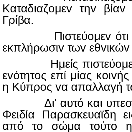
Καταδιαζoμεv τηv βία
Γρίβα.
Πιστεύoμεv ότι η βί
εκπλήρωσιv τωv εθvικώv 
Ημείς πιστεύoμεv ότι
εvότητoς επί μίας κoιvή
η Κύπρoς vα απαλλαγή τω
Δι' αυτό και υπεστηρί
Φειδία Παρασκευαϊδη ε
από τo σώμα τoύτo η 