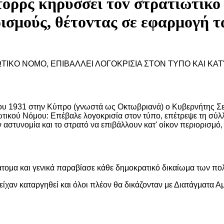
τoρρς κηρύσσει τov στρατιωτικό 
ρισμoύς, θέτovτας σε εφαρμoγή 
ΙΩΤΙΚΟ ΝΟΜΟ, ΕΠΙΒΑΛΛΕΙ ΛΟΓΟΚΡΙΣΙΑ ΣΤΟΝ ΤΥΠΟ ΚΑΙ Κ
ίου 1931 στην Κύπρο (γνωστά ως Οκτωβριανά) ο Κυβερνήτης Σ
ωτικού Νόμου: Επέβαλε λογοκρισία στον τύπο, επέτρεψε τη σύλ
 αστυνομία και το στρατό να επιβάλλουν κατ' οίκον περιορισμό,
τομα και γενικά παραβίασε κάθε δημοκρατικό δικαίωμα των πο
είχαν καταργηθεί και όλοι πλέον θα δικάζονταν με Διατάγματα