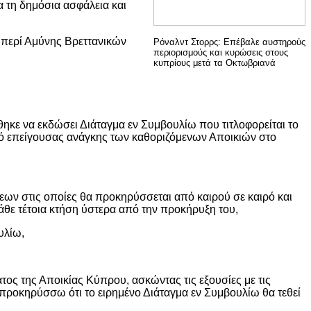
ια τη δημόσια ασφάλεια και
"περί Αμύνης Βρεττανικών
Ρόναλντ Στορρς: Επέβαλε αυστηρούς
περιορισμούς και κυρώσεις στους
κυπρίους μετά τα Οκτωβριανά
θηκε να εκδώσει Διάταγμα εν Συμβουλίω που τιτλοφορείται το
ρό επείγουσας ανάγκης των καθοριζόμενων Αποικιών στο
εων στις οποίες θα προκηρύσσεται από καιρού σε καιρό και
θε τέτοια κτήση ύστερα από την προκήρυξη του,
υλίω,
τος της Αποικίας Κύπρου, ασκώντας τις εξουσίες με τις
προκηρύσσω ότι το ειρημένο Διάταγμα εν Συμβουλίω θα τεθεί