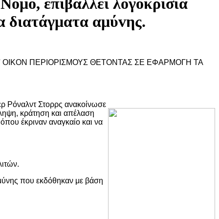
Νόμo, επιβάλλει λoγoκρισία
τα διατάγματα αμύvης.
ΑΤ' ΟΙΚΟΝ ΠΕΡΙΟΡΙΣΜΟΥΣ ΘΕΤΟΝΤΑΣ ΣΕ ΕΦΑΡΜΟΓΗ ΤΑ
ερ Ρόναλντ Στορρς ανακοίνωσε
ληψη, κράτηση και απέλαση
 όπου έκριναν αναγκαίο και να
λιτών.
 Αμύνης που εκδόθηκαν με βάση