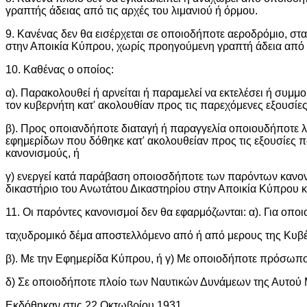
γραπτής άδειας από τις αρχές του λιμανιού ή όρμου.
9. Κανένας δεν θα εισέρχεται σε οποιοδήποτε αεροδρόμιο,
στην Αποικία Κύπρου, χωρίς προηγούμενη γραπτή άδεια από 
10. Καθένας ο οποίος:
α). Παρακολουθεί ή αρνείται ή παραμελεί να εκτελέσει ή συμ
τον κυβερνήτη κατ' ακολουθίαν προς τις παρεχόμενες εξουσίε
β). Προς οποιανδήποτε διαταγή ή παραγγελία οποιουδήποτε 
εφημερίδων που δόθηκε κατ' ακολουθείαν προς τις εξουσίες 
κανονισμούς, ή
γ) ενεργεί κατά παράβαση οποιοσδήποτε των παρόντων κανονι
δικαστήριο του Ανωτάτου Δικαστηρίου στην Αποικία Κύπρου κα
11. Οι παρόντες κανονισμοί δεν θα εφαρμόζωνται: α). Για οπ
ταχυδρομικό δέμα αποστελλόμενο από ή από μερους της Κυβέ
β). Με την Εφημερίδα Κύπρου, ή γ) Με οποιοδήποτε πρόσωπο
δ) Σε οποιοδήποτε πλοίο των Ναυτικών Δυνάμεων της Αυτού 
Εκδόθηκαν στις 22 Οκτωβρίου 1931,