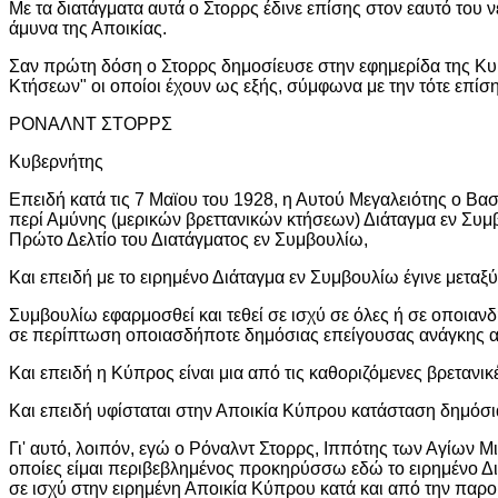
Με τα διατάγματα αυτά ο Στορρς έδινε επίσης στον εαυτό του ν
άμυνα της Αποικίας.
Σαν πρώτη δόση ο Στορρς δημοσίευσε στην εφημερίδα της Κυ
Κτήσεων" οι οποίοι έχουν ως εξής, σύμφωνα με την τότε επίσ
ΡΟΝΑΛΝΤ ΣΤΟΡΡΣ
Κυβερνήτης
Επειδή κατά τις 7 Μαϊου του 1928, η Αυτού Μεγαλειότης ο Βασ
περί Αμύνης (μερικών βρεττανικών κτήσεων) Διάταγμα εν Συμ
Πρώτο Δελτίο του Διατάγματος εν Συμβουλίω,
Και επειδή με το ειρημένο Διάταγμα εν Συμβουλίω έγινε μετα
Συμβουλίω εφαρμοσθεί και τεθεί σε ισχύ σε όλες ή σε οποια
σε περίπτωση οποιασδήποτε δημόσιας επείγουσας ανάγκης από
Και επειδή η Κύπρος είναι μια από τις καθοριζόμενες βρετανι
Και επειδή υφίσταται στην Αποικία Κύπρου κατάσταση δημόσι
Γι' αυτό, λοιπόν, εγώ ο Ρόναλντ Στορρς, Ιππότης των Αγίων Μ
οποίες είμαι περιβεβλημένος προκηρύσσω εδώ το ειρημένο Δι
σε ισχύ στην ειρημένη Αποικία Κύπρου κατά και από την παρ