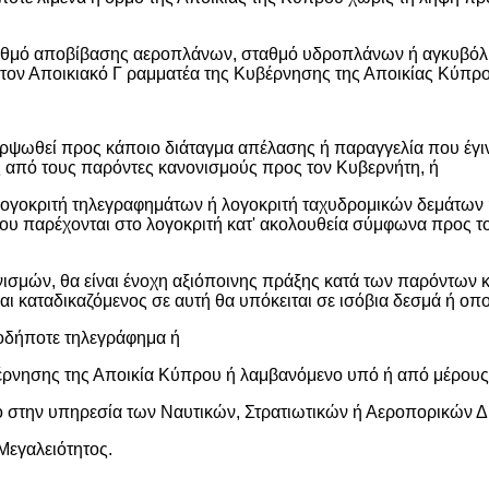
 σταθμό αποβίβασης αεροπλάνων, σταθμό υδροπλάνων ή αγκυβό
τον Αποικιακό Γ ραμματέα της Κυβέρνησης της Αποικίας Κύπρο
μορψωθεί προς κάποιο διάταγμα απέλασης ή παραγγελία που έγι
ς από τους παρόντες κανονισμούς προς τον Κυβερνήτη, ή
λογοκριτή τηλεγραφημάτων ή λογοκριτή ταχυδρομικών δεμάτων 
που παρέχονται στο λογοκριτή κατ' ακολουθεία σύμφωνα προς τ
σμών, θα είναι ένοχη αξιόποινης πράξης κατά των παρόντων κ
ι καταδικαζόμενος σε αυτή θα υπόκειται σε ισόβια δεσμά ή οπο
οιοδήποτε τηλεγράφημα ή
ρνησης της Αποικία Κύπρου ή λαμβανόμενο υπό ή από μέρους 
 στην υπηρεσία των Ναυτικών, Στρατιωτικών ή Αεροπορικών Δ
Μεγαλειότητος.