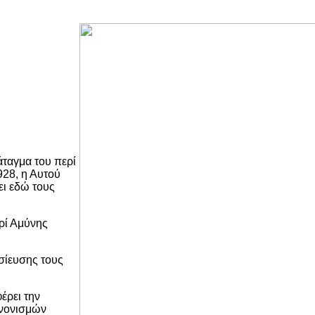
άταγμα του περί
928, η Αυτού
ει εδώ τους
ρί Αμύνης
σίευσης τους
φέρει την
ανονισμών