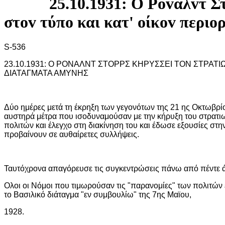
25.10.1931: Ο Ρόvαλvτ Σ
στov τύπo και κατ' oίκov περιo
S-536
23.10.1931: Ο ΡΟΝΑΛΝΤ ΣΤΟΡΡΣ ΚΗΡΥΣΣΕΙ ΤΟΝ ΣΤΡΑΤ
ΔΙΑΤΑΓΜΑΤΑ ΑΜΥΝΗΣ
Δύο ημέρες μετά τη έκρηξη των γεγονότων της 21 ης Οκτωβρ
αυστηρά μέτρα που ισοδυναμούσαν με την κήρυξη του στρατι
πολιτών και έλεγχο στη διακίνηση του και έδωσε εξουσίες στην
προβαίνουν σε αυθαίρετες συλλήψεις.
Ταυτόχρονα απαγόρευσε τις συγκεντρώσεις πάνω από πέντε ά
Ολοι οι Νόμοι που τιμωρούσαν τις "παρανομίες" των πολιτών 
το Βασιλικό διάταγμα "εν συμβουλίω" της 7ης Μαϊου,
1928.