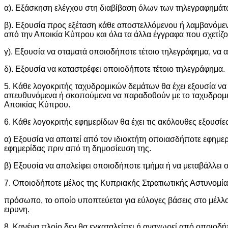
α). Εξάσκηση ελέγχου στη διαβίβαση όλων των τηλεγραφημάτ
β). Εξουσία προς εξέταση κάθε αποστελλόμενου ή λαμβανόμε
από την Αποικία Κύπρου και όλα τα άλλα έγγραφα που σχετίζ
γ). Εξουσία να σταματά οποιοδήποτε τέτοιο τηλεγράφημα, να α
δ). Εξουσία να καταστρέφει οποιοδήποτε τέτοιο τηλεγράφημα.
5. Κάθε λογοκριτής ταχυδρομικών δεμάτων θα έχει εξουσία να κα
απευθυνόμενα ή σκοπούμενα να παραδοθούν με το ταχυδρομεί
Αποικίας Κύπρου.
6. Κάθε λογοκριτής εφημερίδων θα έχει τις ακόλουθες εξουσίες
α) Εξουσία να απαιτεί από τον ιδιοκτήτη οποιασδήποτε εφημ
εφημερίδας πριν από τη δημοσίευση της.
β) Εξουσία να απαλείφει οποιοδήποτε τμήμα ή να μεταβάλλει ο
7. Οποιοδήποτε μέλος της Κυπριακής Στρατιωτικής Αστυνομίας
πρόσωπο, το οποίο υποπτεύεται για εύλογες βάσεις στο μέλλο
ειρυνη.
8. Κανένα πλοίο δεν θα εγκαταλείπει ή αναχωρεί από οποιοδ