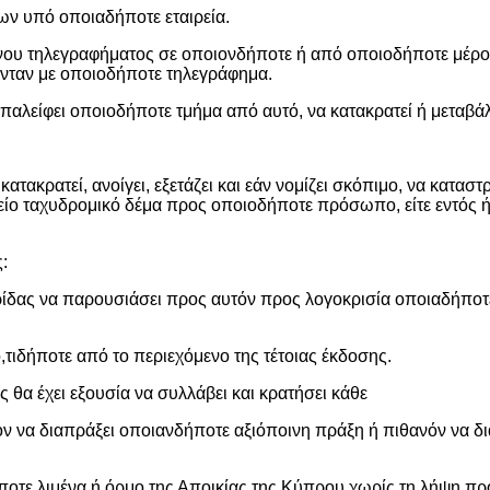
ων υπό οποιαδήποτε εταιρεία.
νου τηλεγραφήματος σε οποιονδήποτε ή από οποιοδήποτε μέρο
ονταν με οποιοδήποτε τηλεγράφημα.
παλείφει οποιοδήποτε τμήμα από αυτό, να κατακρατεί ή μεταβάλ
τακρατεί, ανοίγει, εξετάζει και εάν νομίζει σκόπιμο, να καταστ
ο ταχυδρομικό δέμα προς οποιοδήποτε πρόσωπο, είτε εντός ή 
:
ερίδας να παρουσιάσει προς αυτόν προς λογοκρισία οποιαδήποτ
,τιδήποτε από το περιεχόμενο της τέτοιας έκδοσης.
 θα έχει εξουσία να συλλάβει και κρατήσει κάθε
ν να διαπράξει οποιανδήποτε αξιόποινη πράξη ή πιθανόν να δι
ήποτε λιμένα ή όρμο της Αποικίας της Κύπρου χωρίς τη λήψη π