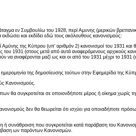
Διάταγμα εν Συμβουλίω του 1928, περί Αμυνης (μερικών βρετταν
 εκδώσει και εκδίδει εδώ τους ακόλουθους κανονισμούς:
ί Αμύνης της Κύπρου (υπ' αριθμόν 2) κανονισμοί του 1931 και 
ς του 1931 (στους μετά από αυτά αναφερόμενους αρχικούς καν
ύν να αναφέρονται μαζί ως και οι από του 1931 μέχρι το 1931 (υ
την ημερομηνία της δημοσίευσης τούτων στην Εφημερίδα της Κύπ
ούς Κανονισμούς.
ων θα συγκροτείται σε οποιονδήποτε μέρος ή οίκημα χωρίς τη
κανονισμούς δεν θα θεωρείται ότι ισχύει για οποιαδήποτε πρόσ
η ή συνάθροιση που συγκροτείται κατά παράβαση του Κανονισ
ράβαση ων παρόντων Κανονισμών.