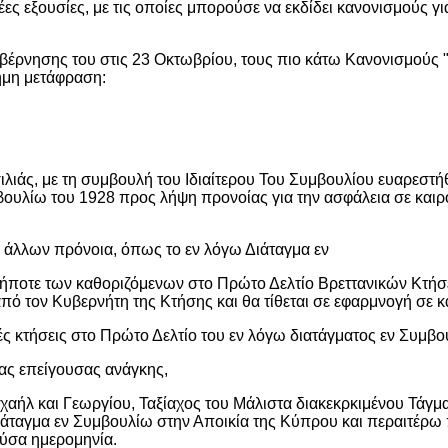
έες εξουσίες, με τις οποίες μπορούσε να εκδίδει κανονισμούς γ
βέρνησης του στις 23 Οκτωβρίου, τους πιο κάτω Κανονισμούς 
ημη μετάφραση:
ιλιάς, με τη συμβουλή του Ιδιαίτερου Του Συμβουλίου ευαρεστή
βουλίω του 1928 προς λήψη προνοίας για την ασφάλεια σε και
ξύ άλλων πρόνοια, όπως το εν λόγω Διάταγμα εν
νδήποτε των καθοριζόμενων στο Πρώτο Δελτίο Βρεττανικών Κτήσ
 τον Κυβερνήτη της Κτήσης και θα τίθεται σε εφαρμνογή σε κά
κές κτήσεις στο Πρώτο Δελτίο του εν λόγω διατάγματος εν Συμβο
ας επείγουσας ανάγκης,
ιχαήλ και Γεωργίου, Ταξίαχος του Μάλιστα διακεκρκιμένου Τάγμα
άταγμα εν Συμβουλίω στην Αποικία της Κύπρου και περαιτέρω 
ούσα ημερομηνία.