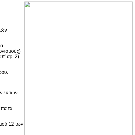
ικών
θα
ονισμούς)
π' αρ. 2)
ρου.
ν εκ των
ωπα τα
μού 12 των