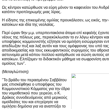
Ως κέντρον κατώρθωσε να εύρη μόνον το καφενείον του Ανδρ
κατόπιν προπληρωμής μιας λίρας.
Η είδησις της επικειμένης ομιλίας προυκάλεσεν, ως εικός, τη
κατοίκων και ιδία της νεολαίας.
Περί ώραν 9ην μ.μ. υπερπεντακόσια άτομα επί κεφαλής έχοντ
νέους της πόλεως μας, περιεκύκλωσαν το εν λόγω κέντρον και
υποψήφιος κομμουνιστής εζήτησε να ομιλήση εισώρμησαν εντ
απεδίωξαν πυξ και λαξ αυτόν και τους ομόφρονας του υπό τα
αποδοκιμασίας και τους εκκωφαντικούς συριγμούς του αθροι
αστυνομία μετά κόπου πολλού κατόρθωσε να σώση αυτούς απ
κατοίκων. Ελπίζομεν το διδακτικόν μάθημα να σωφρονίση αυτο
ομοίους των".
(Μεταγλώττιση)
"Το βράδυ του περασμένου Σαββάτου
μας επισκέφθηκε ο υποψήφιος του
Κομμουνιστικού Κόμματος για την έδρα
του νομοθετικού που χειρεύει, ο Κ.
Δράκος συνοδευόμενος από μερικούς
ομοϊδεάτες του και επιχείρησε να
ομιλήσει δημόσια για να αναπτύξει το