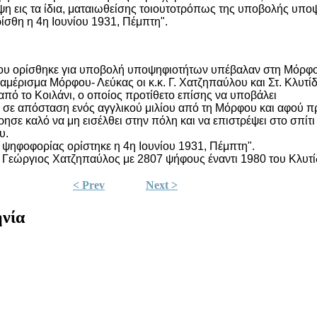
ρέψη εις τα ίδια, ματαιωθείσης τοιουτοτρόπως της υποβολής υπ
σθη η 4η Ιουνίου 1931, Πέμπτη".
ου ορίσθηκε για υποβολή υποψηφιοτήτων υπέβαλαν στη Μόρφ
ιαμέρισμα Μόρφου- Λεύκας οι κ.κ. Γ. Χατζηπαύλου και Στ. Κλυτίδη
από το Κοιλάνι, ο οποίος προτίθετο επίσης να υποβάλει
σε απόσταση ενός αγγλικού μιλίου από τη Μόρφου και αφού προ
ρησε καλό να μη εισέλθει στην πόλη και να επιστρέψει στο σπίτι
υ.
 ψηφοφορίας ορίστηκε η 4η Ιουνίου 1931, Πέμπτη".
 ο Γεώργιος Χατζηπαύλος με 2807 ψήφους έναντι 1980 του Κλυτί
< Prev
Next >
ηνία