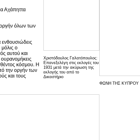
έα Αχάπηττα
ν οργήν όλων των
α ενθουσιώδεις
 μόλις ο
ός αυτού και
Χριστόδουλος Γαλατόπουλος:
ς ουρανομήκεις
Επανεξελέγη στις εκλογές του
σθέντος κόσμου. Η
1931 μετά την ακύρωση της
ό την οργήν των
εκλογής του από το
ύς και τους
Δικαστήριο
ΦΩΝΗ ΤΗΣ ΚΥΠΡΟΥ 8