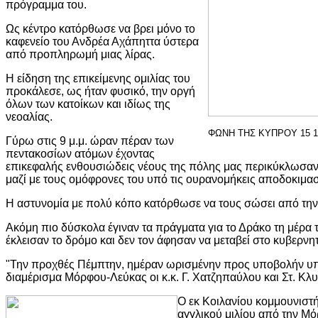
πρόγραμμα του.
Ως κέντρο κατόρθωσε να βρει μόνο το
καφενείο του Ανδρέα Αχάπηττα ύστερα
από προπληρωμή μιας λίρας.
Η είδηση της επικείμενης ομιλίας του
προκάλεσε, ως ήταν φυσικό, την οργή
όλων των κατοίκων και ιδίως της
νεοαλίας.
ΦΩΝΗ ΤΗΣ ΚΥΠΡΟΥ 15 1
Γύρω στις 9 μ.μ. ώραν πέραν των
πεντακοσίων ατόμων έχοντας
επικεφαλής ενθουσιώδεις νέους της πόλης μας περικύκλωσαν τ
μαζί με τους ομόφρονες του υπό τις ουρανομήκεις αποδοκιμα
Η αστυνομία με πολύ κόπο κατόρθωσε να τους σώσει από την 
Ακόμη πιο δύσκολα έγιναν τα πράγματα για το Δράκο τη μέρα
έκλεισαν το δρόμο και δεν τον άφησαν να μεταβεί στο κυβερνη
"Την προχθές Πέμπτην, ημέραν ωρισμένην προς υποβολήν υπ
διαμέρισμα Μόρφου-Λεύκας οι κ.κ. Γ. Χατζηπαύλου και Στ. Κλυ
Ο εκ Κοιλανίου κομμουνιστή
αγγλικού μιλίου από την Μό