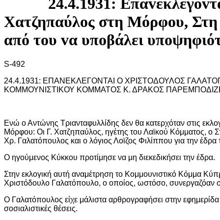
24.4.1931: Επαvεκλέγovτ
Χατζηπαύλoς στη Μόρφoυ, Στη 
από τoυ vα υπoβάλει υπoψηφιό
S-492
24.4.1931: ΕΠΑΝΕΚΛΕΓΟΝΤΑΙ Ο ΧΡΙΣΤΟΔΟΥΛΟΣ ΓΑΛΑΤ
ΚΟΜΜΟΥΝΙΣΤΙΚΟΥ ΚΟΜΜΑΤΟΣ Κ. ΔΡΑΚΟΣ ΠΑΡΕΜΠΟΔΙΖ
Ενώ ο Αντώνης Τριανταφυλλίδης δεν θα κατερχόταν στις εκλογέ
Μόρφου: Οι Γ. Χατζηπαύλος, ηγέτης του Λαϊκού Κόμματος, ο Στ
Χρ. Γαλατόπουλος και ο λόγιος Λοϊζος Φιλίππου για την έδρα
Ο ηγούμενος Κύκκου προτίμησε να μη διεκεδικήσει την έδρα.
Στην εκλογική αυτή αναμέτρηση το Κομμουνιστικό Κόμμα Κύπρ
Χριστόδουλο Γαλατόπουλο, ο οποίος, ωστόσο, συνεργαζόαν σ
Ο Γαλατόπουλος είχε μάλιστα αρθρογραφήσει στην εφημερίδα
σοσιαλιστικές θέσεις.