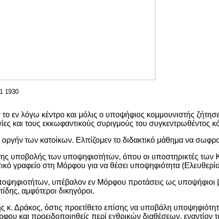
1 1930
ο εν λόγω κέντρο και μόλις ο υποψήφιος κομμουνιστής ζήτησε ν
σίες και τους εκκωφαντικούς συριγμούς του συγκεντρωθέντος κ
οργήν των κατοίκων. Ελπίζομεν το διδακτικό μάθημα να σωφρονί
 της υποβολής των υποψηφιοτήτων, όπου οι υποστηρικτές των 
τικό γραφείο στη Μόρφου για να θέσει υποψηφιότητα (Ελευθερία
οψηφιοτήτων, υπέβαλον εν Μόρφου προτάσεις ως υποψήφιοι βο
τίδης, αμφότεροι δικηγόροι.
ς κ. Δράκος, όστις προετίθετο επίσης να υποβάλη υποψηφιότητ
ρφου και προειδοποιηθείς περί εχθρικών διαθέσεων, εναντίον τ