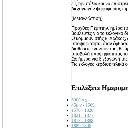
εις την πόλιν και να επιστ
διεξαγωγήν ψηφοφορίας ωρί
(Μεταγλώττιση)
Προχθές Πέμπτην, ημέρα π
βουλευτές για το εκλογικό δ
Ο κομμουνιστής κ. Δράκος, 
υποψηφιότητα, όταν έφθασε 
διαθέσεις εναντίον του, θεώ
υποβολή υποψηφιότητας το
Ως ήμερα για διεξαγωγή της
Τις εκλογές κερδισε τελικά
Επιλέξετε Ημερομ
6000 π.χ.
45μ.χ - 1569
1570 - 1820
1821 - 1877
1878 - 1888
1889-1896