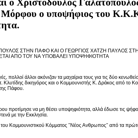
αι o Χριστόδoυλoς Γαλατόπoυλoς
Μόρφoυ o υπoψήφιoς τoυ Κ.Κ.Κ.
τητα.
ΟΠΟΥΛΟΣ ΣΤΗΝ ΠΑΦΟ ΚΑΙ Ο ΓΕΩΡΓΙΟΣ ΧΑΤΖΗ ΠΑΥΛΟΣ Σ
ΕΤΑΙ ΑΠΟ ΤΟΥ ΝΑ ΥΠΟΒΑΛΕΙ ΥΠΟΨΗΦΙΟΤΗΤΑ
ς, πολλοί άλλοι ακόνιζαν τα μαχαίρια τους για τις δύο κενωθεί
. Κλυτίδης δικηγόρος και ο Κομμουνιστής Κ. Δράκος από το Κοι
 της Πάφου.
ου προτίμησε να μη θέσει υποψηφιότητα, αλλά έδωσε τις ψήφο
τενά με την Εκκλησία.
 του Κομμουνιστικού Κόμματος "Νέος Ανθρωπος" από τα πρώτα