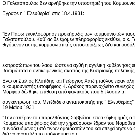
Ο Γαλατόπουλος δεν αρνήθηκε την υποστήριξη του Κομμουνι
Εγραφε η " Ελευθερία" στις 18.4.1931:
"Εν Πάφω εκυκλοφόρησε προκήρυξις των κομμουνιστών τασσ
Γαλατοπούλου. Καθ' ας δε έχομεν πληροφορίας εκείθεν, ο κ.
θιγόμενον εκ της κομμουνιστικής υποστηρίξεως δι'ο και ουδό
εκπροσώπων του λαού, ώστε να αχθή η αγγλική κυβέρνησις ει
βασιμώτατα ο αντικειμενικός σκοπός της Κυπριακής πολιτικής
Ενώ οι Στέλιος Κλυτίδης και Γεώργιος Χατζηπαύλος είχαν όλη 
ο κομμουνιστής υποψήφιος Κ. Δράκος παρενοχλείτο συνεχώς 
Μόρφου δέχθηκε επίθεση από φαντικούς που διέλυσαν τη
συγκέντρωση του. Μετέδιδε ο ανταποκριτής της " Ελευθερίας"
19 Μαϊου 1931:
"Την εσπέραν του παρελθόντος Σαββάτου επεσκέφθη ημάς ο 
Κόμματος υποψήφιος διά την χηρεύουσαν έδραν του Νομοθετι
συνοδευόμενος υπό τινων ομοϊδεατών του και επεχείρησε να
διά να αναπτύξη το πρόγραμμα του.