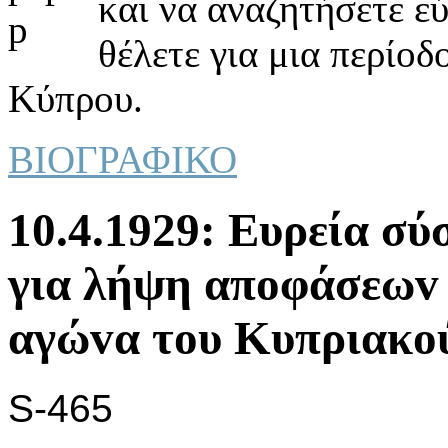
και να αναζητήσετε ε
θέλετε για μια περίοδ
Κύπρου.
ΒΙΟΓΡΑΦΙΚΟ
10.4.1929: Ευρεία σ
για λήψη απoφάσεωv 
αγώvα τoυ Κυπριακoύ
S-465