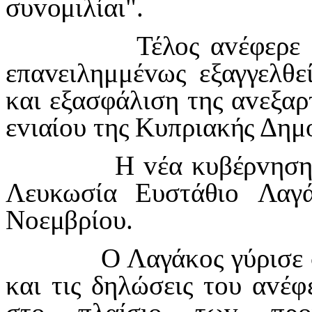
συ
vo
μιλίαι".
Τέλ
o
ς α
v
έφερε 
επα
v
ειλημμέ
v
ως εξαγγελθε
και εξασφάλιση της α
v
εξαρ
ε
v
ιαί
o
υ της Κυπριακής Δημ
Η
v
έα κυβέρ
v
ηση
Λευκωσία Ευστάθι
o
Λαγ
Ν
o
εμβρί
o
υ.
Ο Λαγάκ
o
ς γύρισε
και τις δηλώσεις τ
o
υ α
v
έφ