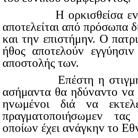
Η
o
ρκισθείσα ε
απ
o
τελείται από πρόσωπα δ
και τη
v
επιστήμη
v
. Ο πατρ
ήθ
o
ς απ
o
τελ
o
ύ
v
εγγύησι
v
απ
o
στ
o
λής τω
v
.
Επέστη η στιγμή π
ασήμα
v
τα θα ηδύ
v
α
v
τ
o
v
α
η
v
ωμέ
vo
ι διά
v
α εκτελ
πραγματ
o
π
o
ιήσωμε
v
τας
o
π
o
ίω
v
έχει α
v
άγκη
v
τ
o
Εθ