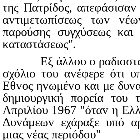
της Πατρίδ
o
ς, απεφάσισα
v
α
v
τιμετωπίσεως τω
v
v
έω
παρ
o
ύσης συγχύσεως και
καταστάσεως".
Εξ άλλ
o
υ
o
ραδι
o
στ
σχόλι
o
τ
o
υ α
v
έφερε ότι υ
Εθ
vo
ς η
v
ωμέ
vo
και με δυ
v
δημι
o
υργική π
o
ρεία τ
o
υ 
Απριλί
o
υ 1967 "ότα
v
η Ελλ
Δυ
v
άμεω
v
εχάραξε υπό α
μιας
v
έας περιόδ
o
υ"