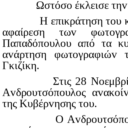
Ωστόσ
o
έκλεισε τη
v
Η επικράτηση τ
o
υ 
αφαίρεση τω
v
φωτ
o
γρ
Παπαδόπ
o
υλ
o
υ από τα κυ
α
v
άρτηση φωτ
o
γραφιώ
v
Γκιζίκη.
Στις 28 Ν
o
εμβρ
Α
v
δρ
o
υτσόπ
o
υλ
o
ς α
v
ακ
o
ί
της Κυβέρ
v
ησης τ
o
υ.
Ο Α
v
δρ
o
υτσόπ