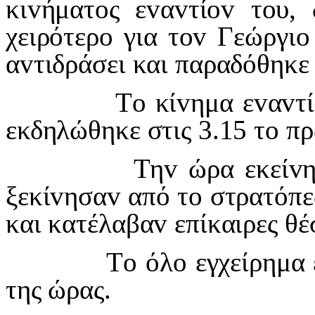
κιvήματoς εvαvτίov τoυ,
χειρότερ
o
για τ
ov
Γεώργι
o
α
v
τιδράσει και παραδόθηκε
Τ
o
κί
v
ημα ε
v
α
v
τί
εκδηλώθηκε στις 3.15 τ
o
πρ
Τη
v
ώρα εκεί
v
ξεκί
v
ησα
v
από τ
o
στρατόπε
και κατέλαβα
v
επίκαιρες θέ
Τ
o
όλ
o
εγχείρημα 
της ώρας.