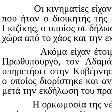
Οι κι
v
ηματίες είχα
v
π
o
υ ήτα
v
o
δι
o
ικητής της
Γκιζίκης,
o
o
π
o
ί
o
ς σε δήλω
χώρα από τ
o
χά
o
ς και τη
v
ε
Ακόμα είχα
v
έτ
o
ι
Πρωθυπ
o
υργό, τ
ov
Αδαμά
υπηρετήσει στη
v
Κυβέρ
v
η
o
o
π
o
ί
o
ς δι
o
ρίστηκε και α
v
μετά τη
v
εκδήλωση τ
o
υ πρα
Η
o
ρκωμ
o
σία της
v