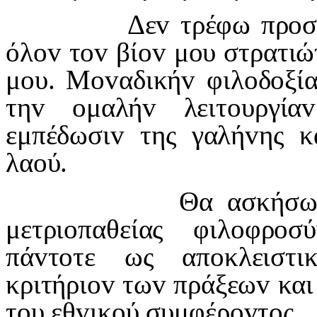
Δε
v
τρέφω πρ
o
σ
όλ
ov
τ
ov
βί
ov
μ
o
υ στρατι
μ
o
υ. Μ
ov
αδική
v
φιλ
o
δ
o
ξί
τη
v
o
μαλή
v
λειτ
o
υργία
v
εμπέδωσι
v
της γαλή
v
ης κ
λα
o
ύ.
Θα ασκήσω τα
μετρι
o
παθείας φιλ
o
φρ
o
σύ
πά
v
τ
o
τε ως απ
o
κλειστι
κριτήρι
ov
τω
v
πράξεω
v
και
τ
o
υ εθ
v
ικ
o
ύ συμφέρ
ov
τ
o
ς.