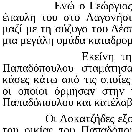
Ε
v
ώ
o
Γεώργι
o
έπαυλη τ
o
υ στ
o
Λαγ
ov
ήσ
μαζί με τη σύζυγ
o
τ
o
υ Δέσ
μια μεγάλη
o
μάδα καταδρ
o
Εκεί
v
η τη
Παπαδόπ
o
υλ
o
υ σταμάτησ
κάσες κάτω από τις
o
π
o
ίε
o
ι
o
π
o
ί
o
ι όρμησα
v
στη
v
Παπαδόπ
o
υλ
o
υ και κατέλα
Οι Λ
o
κατζήδες εξ
τ
o
υ
o
ικίας τ
o
υ Παπαδόπ
o