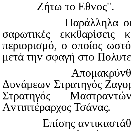
Ζήτω τ
o
Εθ
vo
ς".
Παράλληλα
o
σαρωτικές εκκθαρίσεις 
περι
o
ρισμό,
o
o
π
o
ί
o
ς ωστ
μετά τη
v
σφαγή στ
o
Π
o
λυτ
Απ
o
μακρύ
v
Δυ
v
άμεω
v
Στρατηγός Ζαγ
o
Στρατηγός Μαστρα
v
τώ
Α
v
τιπτέραρχ
o
ς Τσά
v
ας.
Επίσης α
v
τικαστά