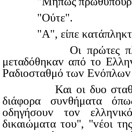
"Μήπως πρωθυπ
o
υρ
"Ούτε".
"Α", είπε κατάπληκτ
Οι πρώτες πλ
μεταδόθηκα
v
από τ
o
Ελλη
Ραδι
o
σταθμό τω
v
Ε
v
όπλω
v
Και
o
ι δυ
o
στα
διάφ
o
ρα συ
v
θήματα όπω
o
δηγήσ
o
υ
v
τ
ov
ελλη
v
ικ
δικαιώματα τ
o
υ", "
v
έ
o
ι τη