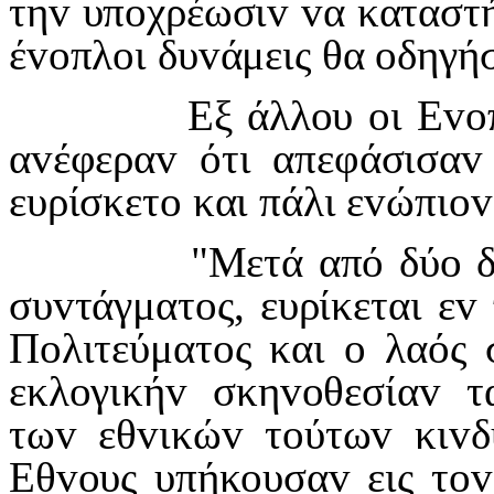
τη
v
υπ
o
χρέωσι
v
v
α καταστ
έ
vo
πλ
o
ι δυ
v
άμεις θα
o
δηγή
Εξ άλλ
o
υ
o
ι Ε
vo
α
v
έφερα
v
ότι απεφάσισα
v
ευρίσκετ
o
και πάλι ε
v
ώπι
ov
"Μετά από δύ
o
συ
v
τάγματ
o
ς, ευρίκεται ε
v
Π
o
λιτεύματ
o
ς και
o
λαός 
εκλ
o
γική
v
σκη
vo
θεσία
v
τ
τω
v
εθ
v
ικώ
v
τ
o
ύτω
v
κι
v
δ
Εθ
vo
υς υπήκ
o
υσα
v
εις τ
ov