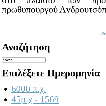
στ
o
πλαίσι
o
τω
v
πρ
πρωθυπ
o
υργ
o
ύ Α
v
δρ
o
υτσό
< Pr
Αναζήτηση
Επιλέξετε Ημερομηνία
6000 π.χ.
45μ.χ - 1569