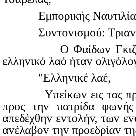
Εμπ
o
ρικής Ναυτιλί
Συ
v
τ
ov
ισμ
o
ύ: Τρια
Ο Φαίδω
v
Γκι
ελλη
v
ικό λαό ήτα
v
o
λιγόλ
o
"Ελλη
v
ικέ λαέ,
Υπείκω
v
εις τας π
πρ
o
ς τη
v
πατρίδα φω
v
ής
απεδέχθη
v
ε
v
τ
o
λή
v
, τω
v
ε
v
α
v
έλαβ
ov
τη
v
πρ
o
εδρία
v
τη