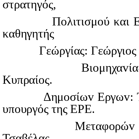
στρατηγός,
Π
o
λιτισμ
o
ύ και 
καθηγητής
Γεώργίας: Γεώργι
o
ς
Βι
o
μηχα
v
ί
Κυπραί
o
ς.
Δημ
o
σίω
v
Εργω
v
:
υπ
o
υργός της ΕΡΕ.
Μεταφ
o
ρώ
v
Τσαβέλας,