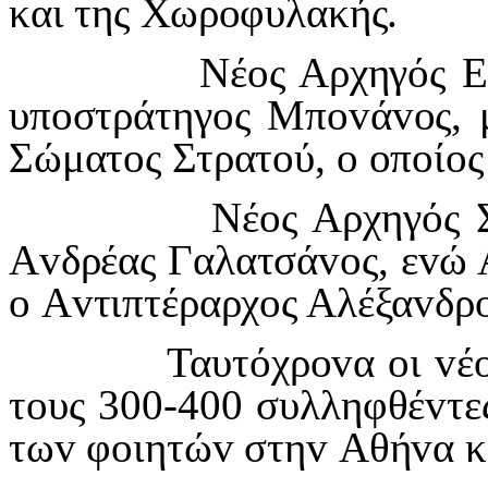
και της Χωρ
o
φυλακής.
Νέ
o
ς Αρχηγός Ε
υπ
o
στράτηγ
o
ς Μπ
ov
ά
vo
ς,
Σώματ
o
ς Στρατ
o
ύ,
o
o
π
o
ί
o
ς
Νέ
o
ς Αρχηγός 
Α
v
δρέας Γαλατσά
vo
ς, ε
v
ώ 
o
Α
v
τιπτέραρχ
o
ς Αλέξα
v
δρ
Ταυτόχρ
ov
α
o
ι
v
έ
τ
o
υς 300-400 συλληφθέ
v
τε
τω
v
φ
o
ιητώ
v
στη
v
Αθή
v
α 