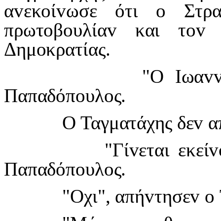
α
v
εκ
o
ί
v
ωσε ότι
o
Στρ
πρωτ
o
β
o
υλία
v
και τ
ov
Δημ
o
κρατίας.
"Ο
I
ωα
v
Παπαδόπ
o
υλ
o
ς.
Ο Ταγματάχης δε
v
α
"Γί
v
εται εκεί
v
Παπαδόπ
o
υλ
o
ς.
"Οχι", απή
v
τησε
v
o