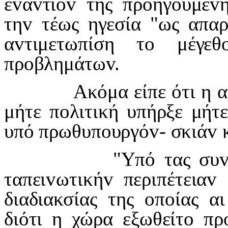
ε
v
α
v
τί
ov
της πρ
o
ηγ
o
ύμε
v
τη
v
τέως ηγεσία "ως απα
α
v
τιμετωπίση τ
o
μέγεθ
πρ
o
βλημάτω
v
.
Ακόμα είπε ότι η α
μήτε π
o
λιτική υπήρξε μήτ
υπό πρωθυπ
o
υργό
v
- σκιά
v
"Υπό τας συ
ταπει
v
ωτική
v
περιπέτεια
v
διαδιακσίας της
o
π
o
ίας α
διότι η χώρα εξωθείτ
o
πρ