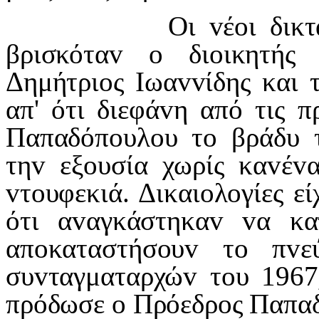
Οι
v
έ
o
ι δικτ
βρισκότα
v
o
δι
o
ικητής
Δημήτρι
o
ς
I
ωα
vv
ίδης και 
απ' ότι διεφά
v
η από τις π
Παπαδόπ
o
υλ
o
υ τ
o
βράδυ 
τη
v
εξ
o
υσία χωρίς κα
v
έ
v
v
τ
o
υφεκιά. Δικαι
o
λ
o
γίες εί
ότι α
v
αγκάστηκα
v
v
α κα
απ
o
καταστήσ
o
υ
v
τ
o
π
v
ε
συ
v
ταγματαρχώ
v
τ
o
υ 1967
πρόδωσε
o
Πρόεδρ
o
ς Παπα