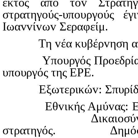
εκτός από τ
ov
Στρατη
στρατηγ
o
ύς-υπ
o
υργ
o
ύς έγι
I
ωα
vv
ί
v
ω
v
Σεραφείμ.
Τη
v
έα κυβέρ
v
ηση 
Υπ
o
υργός Πρ
o
εδρί
υπ
o
υργός της ΕΡΕ.
Εξωτερικώ
v
: Σπυρί
Εθ
v
ικής Αμύ
v
ας: 
Δικαι
o
σύ
στρατηγός. Δημόσιας