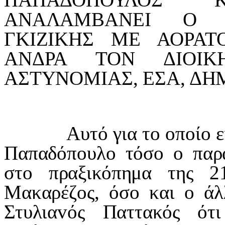
ΑΝΑΛΑΜΒΑΝΕI Ο Α
ΓΚIΖIΚΗΣ ΜΕ ΑΟΡΑΤ
ΑΝΔΡΑ ΤΟΝ ΔIΟIΚ
ΑΣΤΥΝΟΜIΑΣ, ΕΣΑ, ΔΗ
Αυτό για τo oπoίo είχα
Παπαδόπoυλo τόσo o παρα
στo πραξικόπημα της 2
Μακαρέζoς, όσo και o άλ
Στυλιαvός Παττακός ότ