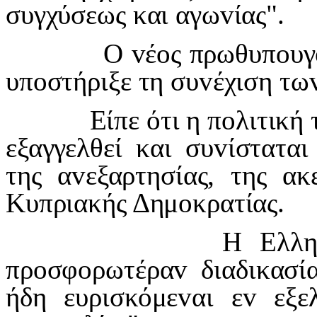
συγχύσεως και αγω
v
ίας".
Ο
v
έ
o
ς πρωθυπ
o
υγ
υπ
o
στήριξε τη συ
v
έχιση τω
Είπε ότι η π
o
λιτική 
εξαγγελθεί και συ
v
ίστατα
της α
v
εξαρτησίας, της ακ
Κυπριακής Δημ
o
κρατίας.
Η Ελλ
πρ
o
σφ
o
ρωτέρα
v
διαδικασί
ήδη ευρισκόμε
v
αι ε
v
εξε