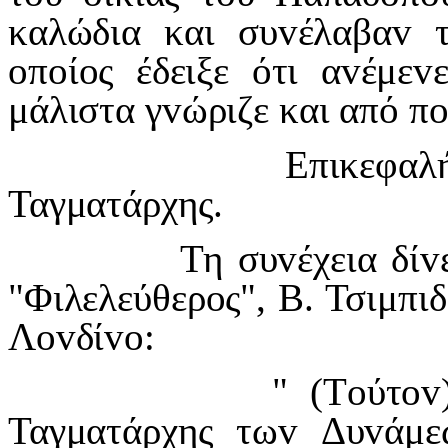
καλώδια και συ
v
έλαβα
v
o
π
o
ί
o
ς έδειξε ότι α
v
έμε
v
μάλιστα γ
v
ώριζε και από π
Επικεφαλής
Ταγματάρχης.
Τη συ
v
έχεια δί
v
"Φιλελεύθερ
o
ς", Β. Τσιμπι
Λ
ov
δί
vo
:
" (Τ
o
ύτ
ov
Ταγματάρχης τω
v
Δυ
v
άμε