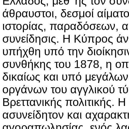
Ελλάδος, μεθ' ης τον συν
άθραυστοι, δεσμοί αίματ
ιστορίας, παραδόσεων, α
συνείδησις. Η Κύπρος ά
υπήχθη υπό την διοίκησιν
συνθήκης του 1878, η οπ
δικαίως και υπό μεγάλων
οργάνων του αγγλικού τύ
Βρεττανικής πολιτικής. 
ασυνείδητον και αχαρακτ
αγοραπωλησίας, ενός λα