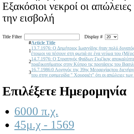
Εξακόσιοι νεκροί οι απώλειες
την εισβολή
Title Filter
Display #
#
Article Title
13.7.1976: Ο Δημήτριος Ιωαννίδης ήταν πολύ δυνατό
1
έτοιμοι να πέσουν στη φωτιά σε ένα νεύμα του (Μέρο
14.7.1976: Ο Στρατηγός Φαίδων Γκιζίκης αποκαλύπτει
2
πραξικοπήματος στην Κύπρο τις προτάσεις του Βασιλ
16.7.1986:0 Αρχηγός της 39ης Μεραρχίαςπου διενήρ
3
του στην εφημερίδα " Χουρριέτ" ότι οι απώλειες των
Επιλέξετε Ημερομηνία
6000 π.χ.
45μ.χ - 1569