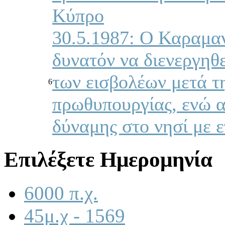
Κύπρο
30.5.1987: Ο Καραμαν
δυνατόν να διενεργηθ
των εισβολέων μετά τ
6
πρωθυπουργίας, ενώ α
δύναμης στο νησί με ε
Επιλέξετε Ημερομηνία
6000 π.χ.
45μ.χ - 1569