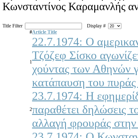
Κωνσταντίνος Καραμανλής αν
Title Filter
Display #
#
Article Title
22.7.1974: Ο αμερικ
Τζόζεφ Σίσκο αγωνίζε
1
χούντας των Αθηνών γ
κατάπαυση του πυράς
23.7.1974: Η εφημερί
παραθέτει δηλώσεις το
2
αλλαγή φρουράς στην
23.7.1974: Ο Κωνσταν