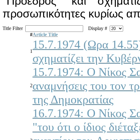
"Πρόεδρος" και σχηματ
προσωπικότητες κυρίως απ
Title Filter
Display #
#
Article Title
15.7.1974 (Ωρα 14.55
1
σχηματίζει την Κυβέρ
15.7.1974: Ο Νίκος Σ
αναμνήσεις του τον τ
2
της Δημοκρατίας
16.7.1974: Ο Νίκος Σ
"του ότι ο ίδιος διέτ