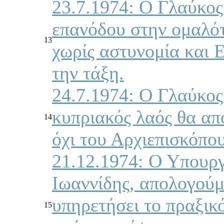
23.7.1974: Ο Γλαύκος
επανόδου στην ομαλό
13
χωρίς αστυνομία και Ε
την τάξη.
24.7.1974: Ο Γλαύκος
κυπριακός λαός θα απ
14
όχι του Αρχιεπισκόπ
21.12.1974: Ο Υπουρ
Ιωαννίδης, απολογούμ
υπηρετήσει το πραξικ
15