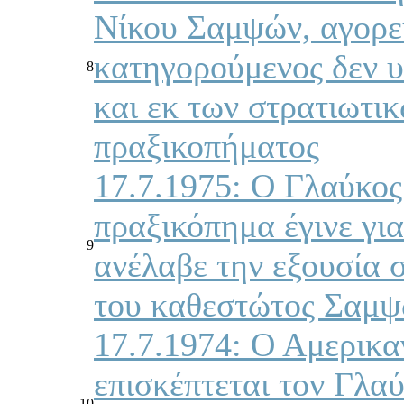
Νίκου Σαμψών, αγορεύ
κατηγορούμενος δεν υ
8
και εκ των στρατιωτι
πραξικοπήματος
17.7.1975: Ο Γλαύκος
πραξικόπημα έγινε γι
9
ανέλαβε την εξουσία 
του καθεστώτος Σαμψ
17.7.1974: Ο Αμερικ
επισκέπτεται τον Γλα
10