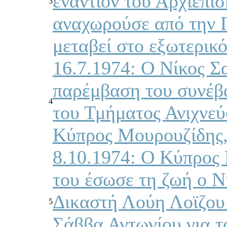
εναντίον του Αρχιεπι
3
αναχωρούσε από την Π
μεταβεί στο εξωτερικό
16.7.1974: Ο Νίκος Σ
παρέμβαση του συνέβα
4
του Τμήματος Ανιχνε
Κύπρος Μουρουζίδης,
8.10.1974: Ο Κύπρος 
του έσωσε τη ζωή ο Ν
Δικαστή Λούη Λοϊζου 
5
Σάββα Αντωνίου για τ