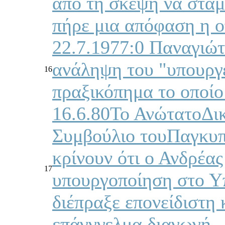
από τη σκέψη να σταμ
πήρε μια απόφαση η 
22.7.1977:0 Παναγιώτ
ανάληψη του "υπουργε
16
πραξικόπημα το οποίο
16.6.80Το ΑνώτατοΔικ
Συμβούλιο τουΠαγκυπ
κρίνουν ότι ο Ανδρέας
17
υπουργοποίηση στο Υ
διέπραξε επονείδιστη 
επάγγγελμα διαγωγή