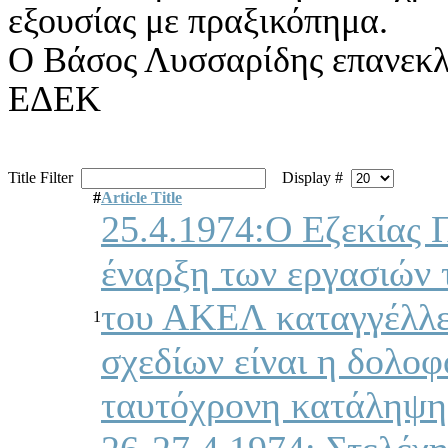
εξουσίας με πραξικόπημα.
Ο Βάσος Λυσσαρίδης επανεκλ
ΕΔΕΚ
Title Filter
Display #
#
Article Title
25.4.1974:O Εζεκίας
έναρξη των εργασιών 
του ΑΚΕΛ καταγγέλλει
1
σχεδίων είναι η δολο
ταυτόχρονη κατάληψη 