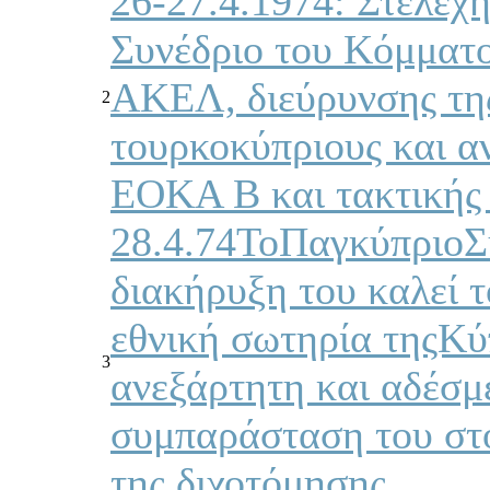
26-27.4.1974: Στελέχ
Συνέδριο του Κόμματο
ΑΚΕΛ, διεύρυνσης της
2
τουρκοκύπριους και α
ΕΟΚΑ Β και τακτικής 
28.4.74ΤοΠαγκύπριοΣ
διακήρυξη του καλεί 
εθνική σωτηρία τηςΚύ
3
ανεξάρτητη και αδέσμ
συμπαράσταση του στ
της διχοτόμησης