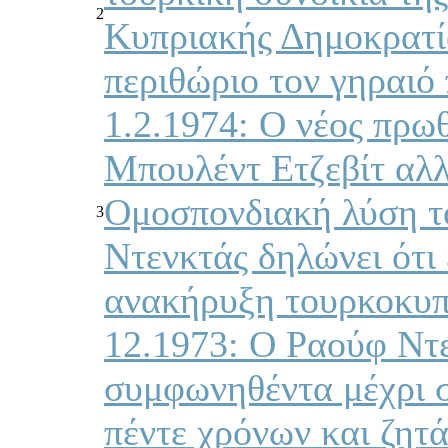
2
Κυπριακής Δημοκρατία
περιθώριο τον γηραιό
1.2.1974: Ο νέος πρω
Μπουλέντ Ετζεβίτ αλλ
Ομοσπονδιακή λύση τ
3
Ντενκτάς δηλώνει ότι 
ανακήρυξη τουρκοκυπ
12.1973: Ο Ραούφ Ντε
συμφωνηθέντα μέχρι σ
πέντε χρόνων και ζητά