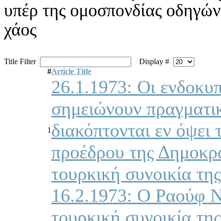
υπέρ της ομοσπονδίας οδηγώντ
χάος
Title Filter
Display #
#
Article Title
26.1.1973: Οι ενδοκυπ
σημειώνουν πραγματικ
διακόπτονται εν όψει 
1
προέδρου της Δημοκρα
τουρκική συνοικία τη
16.2.1973: Ο Ραούφ 
τουρκική συνοικία τη