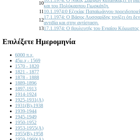
10.1.1974: Ο Νίκος Σαμψών καταδικάζει τη βία κ
10
και του Πολύκαρπου Γιωρκάτζη.
11
10.1.1974:0 Εζεκίας Παπαϊωάννου προειδοποιεί
17.1.1974: Ο Βάσος Λυσσαρίδης τονίζει ότι δεν 
12
αντιβία και στην αντίσταση.
13
17.1.1974: Ο βουλευτής του Ενιαίου Κόμματος 
Επιλέξετε Ημερομηνία
6000 π.χ.
45μ.χ - 1569
1570 - 1820
1821 - 1877
1878 - 1888
1889-1896
1897-1913
1914-1924
1925-1931(A)
1931(B)-1938
1939-1944
1945-1949
1950-1952
1953-1955(A)
1955(B)-1958
1959-1960(A)