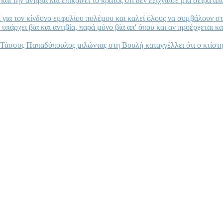
αι την αντιβία και επικρίνει το κράτος ότι δεν εξίχνιασε μια σειρά α
 για τον κίνδυνο εμφυλίου πολέμου και καλεί όλους να συμβάλουν στ
υπάρχει βία και αντιβία, παρά μόνο βία απ' όπου και αν προέρχεται κα
Τάσσος Παπαδόπουλος μιλώντας στη Βουλή καταγγέλλει ότι ο κτίστης