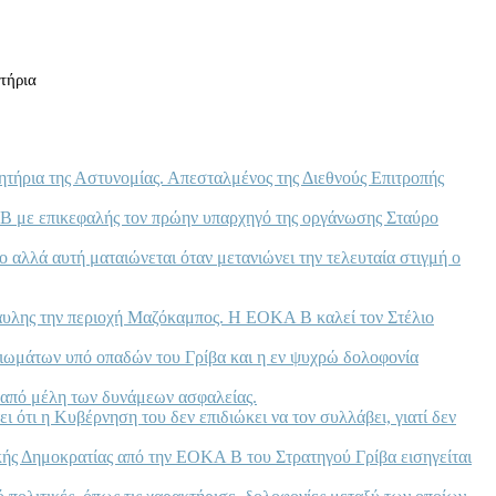
τήρια
ητήρια της Αστυνομίας. Απεσταλμένος της Διεθνούς Επιτροπής
 Β με επικεφαλής τον πρώην υπαρχηγό της οργάνωσης Σταύρο
αλλά αυτή ματαιώνεται όταν μετανιώνει την τελευταία στιγμή ο
αυλης την περιοχή Μαζόκαμπος. Η ΕΟΚΑ Β καλεί τον Στέλιο
αιωμάτων υπό οπαδών του Γρίβα και η εν ψυχρώ δολοφονία
ν από μέλη των δυνάμεων ασφαλείας.
 ότι η Κυβέρνηση του δεν επιδιώκει να τον συλλάβει, γιατί δεν
κής Δημοκρατίας από την ΕΟΚΑ Β του Στρατηγού Γρίβα εισηγείται