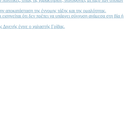
πό πολιτικές, όπως τις χαρακτήρισε, δολοφονίες μεταξύ των οποίων
ην αποκατάσταση της έννομης τάξης και της ομαλότητας.
ι εισηγείται ότι δεν πρέπει να υπάρχει σύγχυση ανάμεσα στη βία ή
 Διγενής έγινε ο χαλαστής Γρίβας.