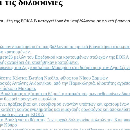
 τις δολοφονίες
και μέλη της ΕΟΚΑ Β καταγγέλλουν ότι υποβάλλονται σε φρικτά βασανισ
πιον δικαστηρίου ότι υποβάλλονται σε φρικτά βαανιστήρια στα κρατ
ση κρατουμένων.
ς μεταξύ μελών του Εφεδρικού και κρατουμένων στελεχών της ΕΟΚΑ
ής αναφέρει ότι κτυπήθηκαν κρατούμενοι
ονίας του Αρχιεπισκόπου Μακαρίου στο δρόμο προς τον Αγιο Σέργιο 
σβέστης Κώστας Σωτήρη Νικόλα, φίλος του Νίκου Σαμψών
οσκός Αντώνης Ανδρονίκου, από την Παρεκκλησιά, ιδιοκτήτης αγρέπ
ιεπίσκοπο Μακάριο.
 Βουλή προς συζήτηση το θέμα " η καταπάτησις των ανθρωπίνων δικ
τον θεωρεί προαγωγό εμφυλίου
ώνει πράξεις βίας και εκφοβισμού εναντίον υπόπτων και κρατουμένω
κατέστη κοινός εγκληματίας και αιμοχαρής δολοφόνος και αποκαλύπτει
ρωτικού αγώνα της ΕΟΚΑ
τη Βουλή για το θέμα της "εν ψυχρώ δολοφονίας πολιτών της Κυπρια
την Κύπρο