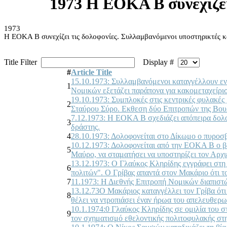
1973 Η ΕΟΚΑ Β συνεχίζει
1973
Η ΕΟΚΑ Β συνεχίζει τις δολοφονίες. Συλλαμβανόμενοι υποστηρικτές 
Title Filter
Display #
#
Article Title
15.10.1973: Συλλαμβανόμενοι καταγγέλλουν ενώ
1
Νομικών εξετάζει παράπονα για κακομεταχείρι
19.10.1973: Συμπλοκές στις κεντρικές φυλακέ
2
Σταύρου Σύρο. Εκθεση δύο Επιτροπών της Βουλ
7.12.1973: Η ΕΟΚΑ Β σχεδιάζει απόπειρα δολοφ
3
δράστης.
4
28.10.1973: Δολοφονείται στο Δίκωμο ο πυρο
10.12.1973: Δολοφονείται από την ΕΟΚΑ Β ο β
5
Μαύρο, να σταματήσει να υποστηρίζει τον Αρχ
13.12.1973: Ο Γλαύκος Κληρίδης εγγράφει στη
6
πολιτών". Ο Γρίβας απαντά στον Μακάριο ότι 
7
11.1973: Η Διεθνής Επιτροπή Νομικών διαπιστ
13.12.73Ο Μακάριος καταγγέλλει τον Γρίβα ότι 
8
θέλει να ντροπιάσει έναν ήρωα του απελευθε
10.1.1974:0 Γλαύκος Κληρίδης σε ομιλία του σ
9
τον σχηματισμό εθελοντικής πολιτοφυλακής σ