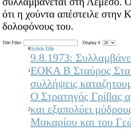
συλλαμβάνεται στη Λεμεσό. 
ότι η χούντα απέστειλε στην
δολοφόνους του.
Title Filter
Display #
#
Article Title
9.8.1973: Συλλαμβάνε
ΕΟΚΑ Β Σταύρος Σταύ
1
συλλήψεις καταζητου
Ο Στρατηγός Γρίβας α
και εξαπολύει μύδρου
2
Μακαρίου και του Γε