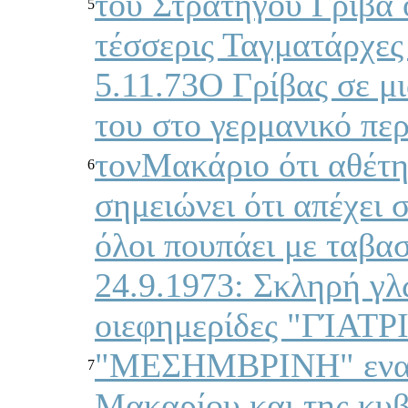
του Στρατηγού Γρίβα 
5
τέσσερις Ταγματάρχες
5.11.73Ο Γρίβας σε μι
του στο γερμανικό πε
τονΜακάριο ότι αθέτη
6
σημειώνει ότι απέχει 
όλοι πουπάει με ταβα
24.9.1973: Σκληρή γ
οιεφημερίδες "ΓΊΑΤΡ
"ΜΕΣΗΜΒΡΙΝΗ" εναντ
7
Μακαρίου και της κυβέ