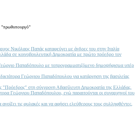
η "πρωθυπουργό"
ρχος Νικόλαος Παπάς καταφεύγει με άνδρες του στην Ιταλία
Ελλάδα σε κοινοβουλευτική Δημοκρατία με πρώτο πρόεδρο τον
ον Γεώργιο Παπαδόπουλο με τοπρογραμματιζόμενο δημοψήφισμα υπέρ
 δικτάτορα Γεώργιου Παπαδόπουλου για κατάργηση της βασιλείας
ος "Πρόεδρος" στη σύγχρονη Αβασίλευτη Δημοκρατία της Ελλάδας.
άτορα Γεώργιου Παπαδόπουλου, ενώ παραιτούνται οι συναρχηγοί του
ανοίξει τις φυλακές και να αφήσει ελεύθερους τους συλληφθέντες,