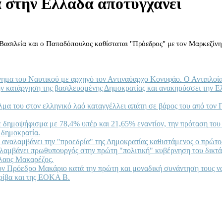
α στην Ελλάδα αποτυγχάνει
 Βασιλεία και ο Παπαδόπουλος καθίσταται "Πρόεδρος" με τον Μαρκεζίν
νημα του Ναυτικού με αρχηγό τον Αντιναύαρχο Κονοφάο. Ο Αντιπλοία
ην κατάργηση της βασιλευομένης Δημοκρατίας και ανακηρύσσει την 
ελμα του στον ελληνικό λαό καταγγέλλει απάτη σε βάρος του από τ
ε δημοψήφισμα με 78,4% υπέρ και 21,65% εναντίον, την πρόταση του
 δημοκρατία.
 αναλαμβάνει την "προεδρία" της Δημοκρατίας καθιστάμενος ο πρώτ
αλαμβάνει πρωθυπουργός στην πρώτη "πολιτική" κυβέρνηση του δικτ
όλαος Μακαρέζος.
ον Πρόεδρο Μακάριο κατά την πρώτη και μοναδική συνάντηση τους να 
ρίβα και της ΕΟΚΑ Β.