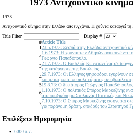
1973 Αντιχουντικό κίνημ
1973
Αντιχουντικό κίνημα στην Ελλάδα αποτυγχάνει. Η χούντα καταργεί τη
Title Filter
Display #
#
Article Title
1
23.5.1973: Ξεσπά στην Ελλάδα αντιχουντικό κί
1.6.1973: Η χούντα των Αθηνών ανακοινώνει τ
2
Γεώργιο Παπαδόπουλο.
21.7.1973: Ο Βασιλιάς Κωνσταντίνος σε διάγγ
3
της κατάργησης της Βασιλείας.
29.7.1973: Οι Ελληνες ψηφοφόροι εγκρίνουν σ
4
και μετατροπή του πολιτεύματος σε αβασίλευτη
5
19.8.73: Ο δικτάτορας Γεώργιος Παπαδόπουλος
1.10.1973: Ο πολιτικός Σπύρος Μαρκεζίνης αν
6
στο πραξικόπημα Στυλιανός Παττακός και Νικ
7.10.1973: Ο Σπύρος Μαρκεζίνης εισηγείται στ
7
για παράνομη δράση, οπαδούς του Στρατηγού Γ
Επιλέξετε Ημερομηνία
6000 π.χ.