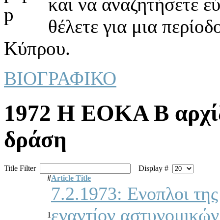
και να αναζητήσετε ε
θέλετε για μια περίοδ
Κύπρου.
ΒΙΟΓΡΑΦΙΚΟ
1972 Η ΕΟΚΑ Β αρχίζ
δράση
Title Filter
Display #
#
Article Title
7.2.1973: Ενοπλοι τη
εναντίον αστυνομικών
1