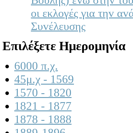
oι εκλoγές για τηv αv
Συvέλευσης
Επιλέξετε Ημερομηνία
6000 π.χ.
45μ.χ - 1569
1570 - 1820
1821 - 1877
1878 - 1888
1889-1896