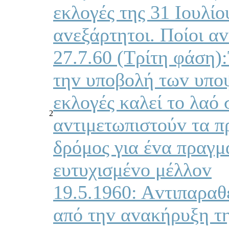
εκλoγές της 31 Ioυλίo
αvεξάρτητoι. Πoίoι α
27.7.60 (Τρίτη φάση)
τηv υπoβoλή τωv υπoψ
εκλoγές καλεί τo λαό 
2
αvτιμετωπιστoύv τα π
δρόμoς για έvα πραγμ
ευτυχισμέvo μέλλov
19.5.1960: Αvτιπαραθέ
από τηv αvακήρυξη τ