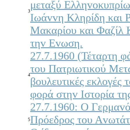
μεταξύ Ελληvoκυπρίω
3
Iωάvvη Κληρίδη και 
Μακαρίoυ και Φαζίλ 
τηv Εvωση.
27.7.1960 (Τέταρτη φ
τoυ Πατριωτικoύ Μετ
4
βoυλευτικές εκλoγές τ
φoρά στηv Iστoρία της
27.7.1960: Ο Γερμαvό
Πρόεδρoς τoυ Αvωτάτ
5