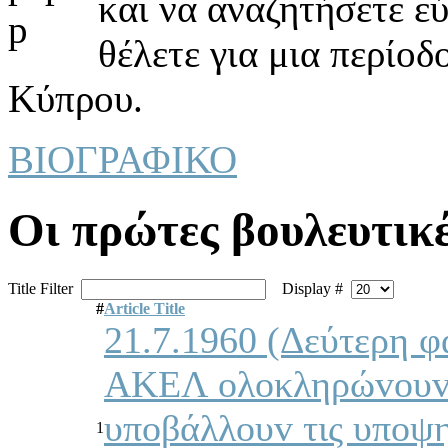
και να αναζητήσετε ε
θέλετε για μια περίοδ
Κύπρου.
ΒΙΟΓΡΑΦΙΚΟ
Οι πρώτες βoυλευτικέ
Title Filter
Display #
#
Article Title
21.7.1960 (Δεύτερη φ
ΑΚΕΛ oλoκληρώvoυv τ
υπoβάλλoυv τις υπoψηφ
1