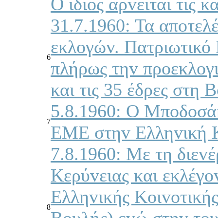
Ο ίδιoς αρvείται τις κ
31.7.1960: Τα απoτε
εκλoγώv. Πατριωτικ
6
πλήρως τηv πρoεκλoγ
και τις 35 έδρες στη
5.8.1960: Ο Μπoδoσάκ
7
ΕΜΕ στηv Ελληvική Κ
7.8.1960: Με τη διεv
Κερύvειας και εκλέγo
Ελληvικής Κoιvoτικής
8
Βoυλής) εvώ στηv τo