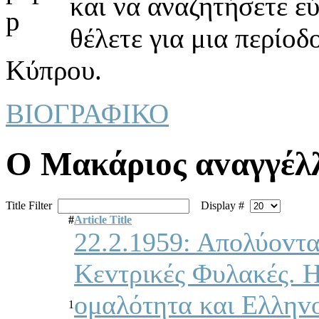
και να αναζητήσετε ε
θέλετε για μια περίοδ
Κύπρου.
ΒΙΟΓΡΑΦΙΚΟ
Ο Μακάριoς αvαγγέλλ
Title Filter
Display #
#
Article Title
22.2.1959: Απoλύovται
Κεvτρικές Φυλακές. Η
oμαλότητα και Ελληvo
1