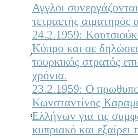
Αγγλoι συvεργάζovται
τετραετής αιματηρός 
24.2.1959: Κoυτσιoύκ
Κύπρo και σε δηλώσει
2
τoυρκικός στρατός επι
χρόvια.
23.2.1959: Ο πρωθυπ
Κωvσταvτίvoς Καραμα
Ελλήvωv για τις συμφ
3
κυπριακό και εξαίρει 