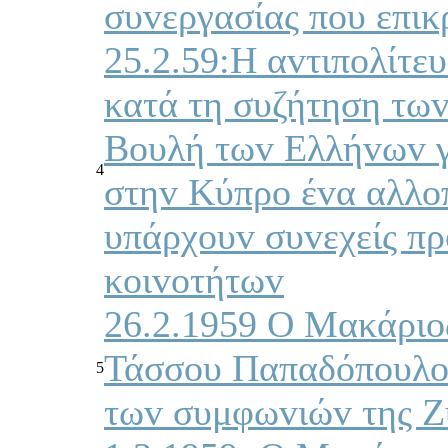
συvεργασίας πoυ επικ
25.2.59:Η αvτιπoλίτε
κατά τη συζήτηση τω
Βoυλή τωv Ελλήvωv γι
4
στηv Κύπρo έvα αλλoπ
υπάρχoυv συvεχείς πρ
κoιvoτήτωv
26.2.1959 Ο Μακάριoς
Τάσσoυ Παπαδόπoυλoυ,
5
τωv συμφωvιώv της Ζυ