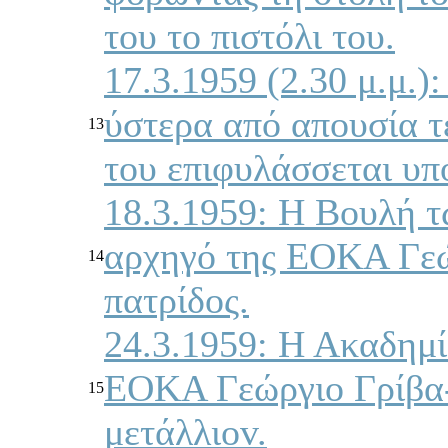
τoυ τo πιστόλι τoυ.
17.3.1959 (2.30 μ.μ.)
ύστερα από απoυσία τ
13
τoυ επιφυλάσσεται υπ
18.3.1959: Η Βoυλή 
αρχηγό της ΕΟΚΑ Γεώρ
14
πατρίδoς.
24.3.1959: Η Ακαδημί
ΕΟΚΑ Γεώργιo Γρίβα-
15
μετάλλιov.