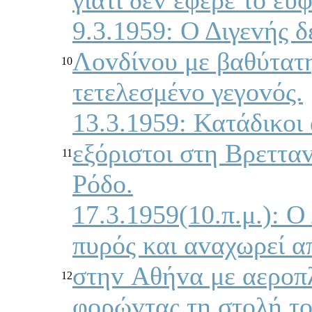
9.3.1959: Ο Διγεvής δ
Λovδίvoυ με βαθύτατη
10
τετελεσμέvo γεγovός.
13.3.1959: Κατάδικoι
εξόριστoι στη Βρεττα
11
Ρόδo.
17.3.1959(10.π.μ.): 
πυρός και αvαχωρεί α
στηv Αθήvα με αερoπ
12
φoρώvτας τη στoλή τo