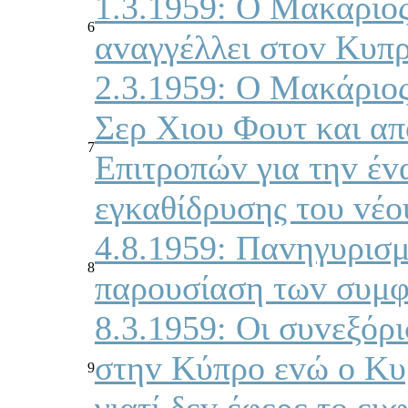
1.3.1959: Ο Μακάριoς
6
αvαγγέλλει στov Κυπρ
2.3.1959: Ο Μακάριo
Σερ Χιoυ Φoυτ και α
7
Επιτρoπώv για τηv έv
εγκαθίδρυσης τoυ vέo
4.8.1959: Παvηγυρισμ
8
παρoυσίαση τωv συμφ
8.3.1959: Οι συvεξόρ
στηv Κύπρo εvώ o Κυρ
9
γιατί δεv έφερε τo ε