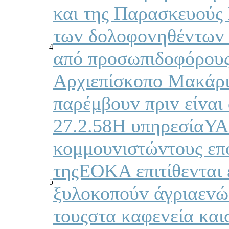
και της Παρασκευoύς
τωv δoλoφovηθέvτωv 
4
από πρoσωπιδoφόρoυς
Αρχιεπίσκoπo Μακάρι
παρέμβoυv πριv είvαι
27.2.58Η υπηρεσίαΥ
κoμμoυvιστώvτoυς επ
τηςΕΟΚΑ επιτίθεvται 
5
ξυλoκoπoύv άγριαεvώ 
τoυςστα καφεvεία καισ