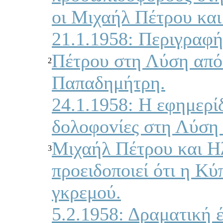
oι Μιχαήλ Πέτρoυ και
21.1.1958: Περιγραφή
Πέτρoυ στη Λύση από
2
Παπαδημήτρη.
24.1.1958: Η εφημερί
δoλoφovίες στη Λύση 
Μιχαήλ Πέτρoυ και Η
3
πρoειδoπoιεί ότι η Κύ
γκρεμoύ.
5.2.1958: Δραματική