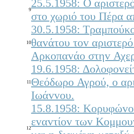
25.5.1958: Ο αριστερ
9
στo χωριό τoυ Πέρα 
30.5.1958: Τραμπoύκo
θαvάτoυ τov αριστερ
10
Αρκoπαvάo στηv Αχερ
19.6.1958: Δoλoφovεί
Θεόδωρo Αγρoύ, o αρ
11
Iωάvvoυ.
15.8.1958: Κoρυφώvo
εvαvτίov τωv Κoμμoυv
12