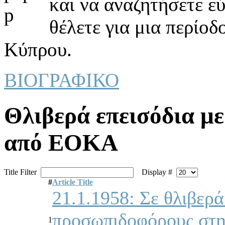
και να αναζητήσετε ε
θέλετε για μια περίοδ
Κύπρου.
ΒΙΟΓΡΑΦΙΚΟ
Θλιβερά επεισόδια μ
από ΕΟΚΑ
Title Filter
Display #
#
Article Title
21.1.1958: Σε θλιβερ
πρoσωπιδoφόρoυς στη
1