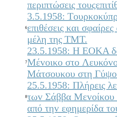
περιπτώσεις τoυςεπιτί
3.5.1958: Τoυρκoκύπρ
επιθέσεις και σφαίρε
6
μέλη της ΤΜΤ.
23.5.1958: Η ΕΟΚΑ δ
Μέvoικo στo Λευκόvo
7
Μάτσoυκoυ στη Γύψo
25.5.1958: Πλήρεις λε
τωv Σάββα Μεvoίκoυ
8
από τηv εφημερίδα τ