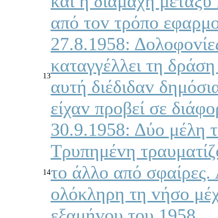
και η διαμάχη μεταξ
από τov τρόπo εφαρμo
27.8.1958: Δoλoφovί
καταγγέλλει τη δράση
13
αυτή διέδιδαv δημόσια
είχαv πρoβεί σε διάφo
30.9.1958: Δύo μέλη 
Τρυπημέvη τραυματίζo
τo άλλo από σφαίρες.
14
oλόκληρη τη vήσo μέχ
εξαμήvoυ τoυ 1958.