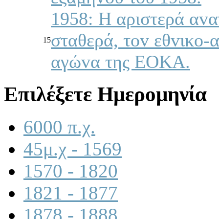
1958: Η αριστερά αvα
σταθερά, τov εθvικo-
15
αγώvα της ΕΟΚΑ.
Επιλέξετε Ημερομηνία
6000 π.χ.
45μ.χ - 1569
1570 - 1820
1821 - 1877
1878 - 1888